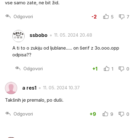
vse samo zate, ne bit žid.
Odgovori
-2
5
7
ssbobo
11. 05. 2024 20.48
A ti to o zukiju od ljublane..... on šerif z 3o.ooo.opp
odpisa??
Odgovori
+1
1
0
a res1
11. 05. 2024 10.37
Takšnih je premalo, po duši.
Odgovori
+9
9
0