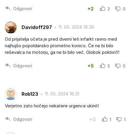
Odgovori
+2
2
0
Davidoff297
11. 05. 2024 19.30
Od prijatelja očeta je pred dvemi leti infarkt ravno med
najhujšo popoldansko prometno konico. Če ne bi bilo
reševalca na motorju, ga ne bi bilo več. Globok poklon!!!
Odgovori
+5
5
0
Rob123
11. 05. 2024 18.31
Verjetno zato hočejo nekatere urgence ukinit!
Odgovori
+0
1
1