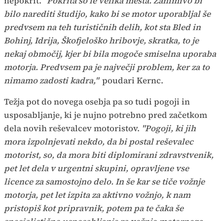
nepokrit.
"Pokrita so le velika mesta. Zanimivo bi
bilo narediti študijo, kako bi se motor uporabljal še
predvsem na teh turističnih delih, kot sta Bled in
Bohinj, Idrija, Škofjeloško hribovje, skratka, to je
nekaj območij, kjer bi bila mogoče smiselna uporaba
motorja. Predvsem pa je največji problem, ker za to
nimamo zadosti kadra,"
poudari Kernc.
Težja pot do novega osebja pa so tudi pogoji in
usposabljanje, ki je nujno potrebno pred začetkom
dela novih reševalcev motoristov.
"Pogoji, ki jih
mora izpolnjevati nekdo, da bi postal reševalec
motorist, so, da mora biti diplomirani zdravstvenik,
pet let dela v urgentni skupini, opravljene vse
licence za samostojno delo. In še kar se tiče vožnje
motorja, pet let izpita za aktivno vožnjo, k nam
pristopiš kot pripravnik, potem pa te čaka še