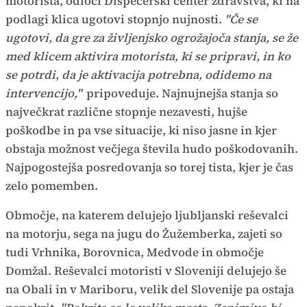
motorista, odloči Dispečerski center zdravstva, ki na
podlagi klica ugotovi stopnjo nujnosti.
"Če se
ugotovi, da gre za življenjsko ogrožajoča stanja, se že
med klicem aktivira motorista, ki se pripravi, in ko
se potrdi, da je aktivacija potrebna, odidemo na
intervencijo,"
pripoveduje. Najnujnejša stanja so
največkrat različne stopnje nezavesti, hujše
poškodbe in pa vse situacije, ki niso jasne in kjer
obstaja možnost večjega števila hudo poškodovanih.
Najpogostejša posredovanja so torej tista, kjer je čas
zelo pomemben.
Območje, na katerem delujejo ljubljanski reševalci
na motorju, sega na jugu do Žužemberka, zajeti so
tudi Vrhnika, Borovnica, Medvode in območje
Domžal. Reševalci motoristi v Sloveniji delujejo še
na Obali in v Mariboru, velik del Slovenije pa ostaja