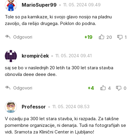
MarioSuper99
11. 05. 2024 09.49
Tole so pa kamikaze, ki svojo glavo nosijo na pladnu
zavoljo, da rešijo drugega. Poklon do podna.
Odgovori
+19
20
1
krompirček
11. 05. 2024 09.41
saj se bo v naslednjih 20 letih ta 300 let stara stavba
obnovila deee deee dee.
Odgovori
+4
4
0
Professor
11. 05. 2024 08.53
V ozadju pa 300 let stara stavba, ki razpada. Za takšne
pomembne organizacije, ni denarja. Tudi na fotografijah se
vidi. Sramota za Klinični Center in Ljubljano!