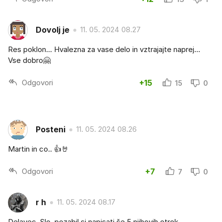
Dovolj je
11. 05. 2024 08.27
Res poklon... Hvalezna za vase delo in vztrajajte naprej...
Vse dobro🤗
Odgovori
+15
15
0
Posteni
11. 05. 2024 08.26
Martin in co.. 👍🤘
Odgovori
+7
7
0
r h
11. 05. 2024 08.17
Delavec_Slo, pozabil si napisati še 5 njihovih otrok