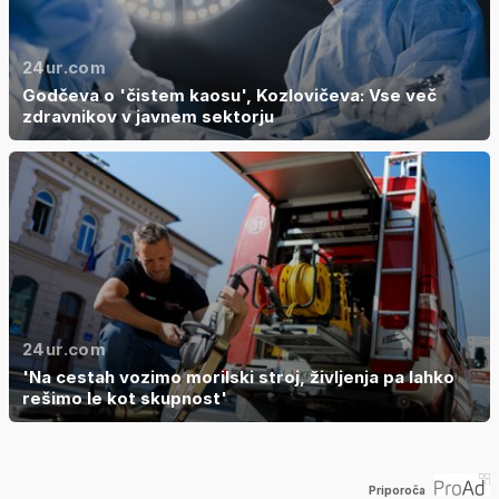
24ur.com
Godčeva o 'čistem kaosu', Kozlovičeva: Vse več
zdravnikov v javnem sektorju
24ur.com
'Na cestah vozimo morilski stroj, življenja pa lahko
rešimo le kot skupnost'
Priporoča