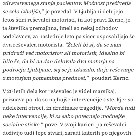
zdravstvenega stanja pacientov. Možnost preživetja
se zelo izboljša,"
je povedal. V Ljubljani delujejo
letos štiri reševalci motoristi, in kot pravi Kernc, je
ta številka premajhna, imeli so nekaj odhodov
sodelavcev, za naslednje leto pa sicer usposabljajo še
dva reševalca motorista.
"Želeli bi si, da se nam
pridruži več motoristov ali motoristk, idealno bi
bilo še, da bi na dan delovala dva motorja na
področju Ljubljane, saj se je izkazalo, da je reševanje
z motorjem pomembna prednost,"
poudari Kernc.
V 20 letih dela kot reševalec je videl marsikaj,
priznava pa, da so najhujše intervencije tiste, kjer so
udeleženi otroci, in družinske tragedije.
"Morda tudi
neke intervencije, ki za sabo potegnejo močnejše
socialne stiske,"
pove. V svoji karieri pa reševalci
doživijo tudi lepe stvari, zaradi katerih po njegovih