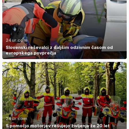
24ur.com
Slovenski reševalci z daljšim odzivnim časom od
evropskega povprečja
24ur.com
S pomočjo motorjev rešujejo življenja že 20 let