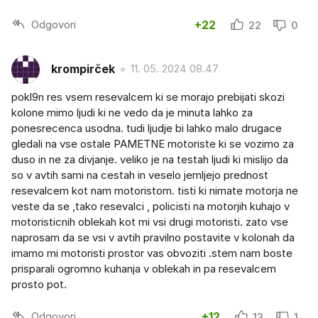
Odgovori
+22
22
0
krompirček
11. 05. 2024 08.47
pokl9n res vsem resevalcem ki se morajo prebijati skozi
kolone mimo ljudi ki ne vedo da je minuta lahko za
ponesrecenca usodna. tudi ljudje bi lahko malo drugace
gledali na vse ostale PAMETNE motoriste ki se vozimo za
duso in ne za divjanje. veliko je na testah ljudi ki mislijo da
so v avtih sami na cestah in veselo jemljejo prednost
resevalcem kot nam motoristom. tisti ki nimate motorja ne
veste da se ,tako resevalci , policisti na motorjih kuhajo v
motoristicnih oblekah kot mi vsi drugi motoristi. zato vse
naprosam da se vsi v avtih pravilno postavite v kolonah da
imamo mi motoristi prostor vas obvoziti .stem nam boste
prisparali ogromno kuhanja v oblekah in pa resevalcem
prosto pot.
Odgovori
+12
13
1