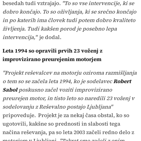
besedah tudi vztrajajo.
"To so vse intervencije, ki se
dobro končajo. To so oživljanja, ki se srečno končajo
in po katerih ima človek tudi potem dobro kvaliteto
življenja. Tudi kakšen porod je posebno lepa
intervencija,"
je dodal.
Leta 1994 so opravili prvih 23 voženj z
improvizirano preurejenim motorjem
"Projekt reševalcev na motorju oziroma razmišljanja
o tem so se začela leta 1994, ko je sodelavec
Robert
Sabol
poskusno začel voziti improvizirano
preurejen motor, in tisto leto so naredili 23 voženj v
sodelovanju z Reševalno postajo Ljubljana"
pripoveduje.
Projekt je za nekaj časa obstal, ko so
ugotovili, kakšne so prednosti in slabosti tega
načina reševanja, pa so leta 2003 začeli redno delo z
motorjem v Ljubljani.
"Takrat smo začeli z enim