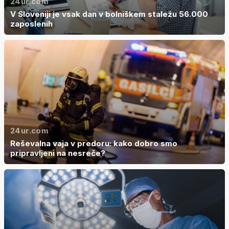
24ur.com
V Sloveniji je vsak dan v bolniškem staležu 56.000
zaposlenih
24ur.com
Reševalna vaja v predoru: kako dobro smo
pripravljeni na nesreče?