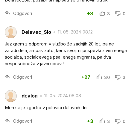
Odgovori
+3
3
0
Delavec_Slo
11. 05. 2024 08.12
Jaz grem z odporom v službo že zadnjih 20 let, pa ne
zaradi dela, ampak zato, ker s svojimi prispevki živim enega
socialca, socialcevega psa, enega migranta, pa dva
nesposobneža v javni upravi!
Odgovori
+27
30
3
devlon
11. 05. 2024 08.08
Men se je zgodilo v polovici delovnih dni
Odgovori
+3
3
0