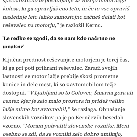
specialistično usposabljanje za vožnjo motornega
kolesa, ki ga opravljaš eno leto, in če to vse opraviš,
naslednje leto lahko samostojno začneš delati kot
reševalec na motorju,"
je razložil Kernc.
'Le redko se zgodi, da se nam kdo načrtno ne
umakne'
Ključna prednost reševanja z motorjem je torej čas,
ki ga pri poti prihrani reševalec. Zaradi svojih
lastnosti se motor lažje prebije skozi prometne
konice in dele mest, ki so z avtomobilom težje
dostopni. "
V Ljubljani so to Golovec, Šmarna gora ali
center, kjer je zelo malo prostora in prideš veliko
lažje mimo kot avtomobil,
" še razlaga. Obnašanje
slovenskih voznikov pa je po Kernčevih besedah
vzorno.
"Moram pohvaliti slovenske voznike. Meni
osebno se zdi, da se vozniki zelo dobro umikajo,