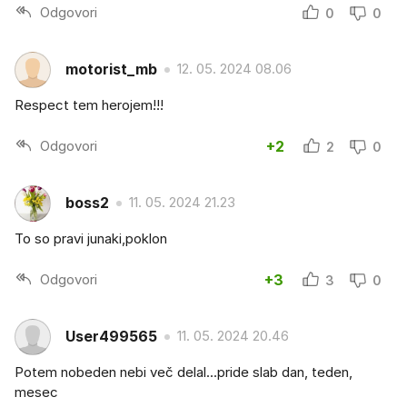
Odgovori
0
0
motorist_mb
12. 05. 2024 08.06
Respect tem herojem!!!
Odgovori
+2
2
0
boss2
11. 05. 2024 21.23
To so pravi junaki,poklon
Odgovori
+3
3
0
User499565
11. 05. 2024 20.46
Potem nobeden nebi več delal...pride slab dan, teden,
mesec