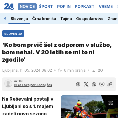
NOVICE
ŠPORT
POP IN
POPKAST
VREME
Slovenija
Črna kronika
Tujina
Gospodarstvo
Znano
SLOVENIJA
'Ko bom prvič šel z odporom v službo,
bom nehal. V 20 letih se mi to ni
zgodilo'
Ljubljana, 11. 05. 2024 08.02
6 min branja
20
AVTOR:
Nika Lokajner Andoljšek
Na Reševalni postaji v
Ljubljani so s 1. majem
začeli novo sezono