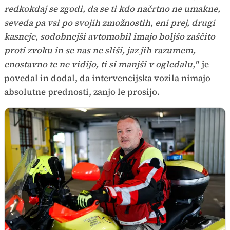
redkokdaj se zgodi, da se ti kdo načrtno ne umakne,
seveda pa vsi po svojih zmožnostih, eni prej, drugi
kasneje, sodobnejši avtomobil imajo boljšo zaščito
proti zvoku in se nas ne sliši, jaz jih razumem,
enostavno te ne vidijo, ti si manjši v ogledalu,"
je
povedal in dodal, da intervencijska vozila nimajo
absolutne prednosti, zanjo le prosijo.