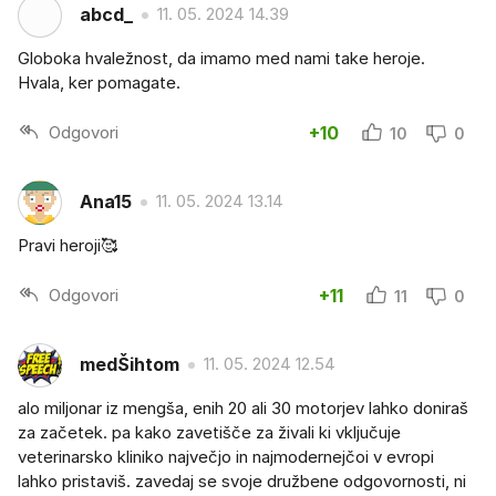
abcd_
11. 05. 2024 14.39
Globoka hvaležnost, da imamo med nami take heroje.
Hvala, ker pomagate.
Odgovori
+10
10
0
Ana15
11. 05. 2024 13.14
Pravi heroji🥰
Odgovori
+11
11
0
medŠihtom
11. 05. 2024 12.54
alo miljonar iz mengša, enih 20 ali 30 motorjev lahko doniraš
za začetek. pa kako zavetišče za živali ki vključuje
veterinarsko kliniko največjo in najmodernejčoi v evropi
lahko pristaviš. zavedaj se svoje družbene odgovornosti, ni