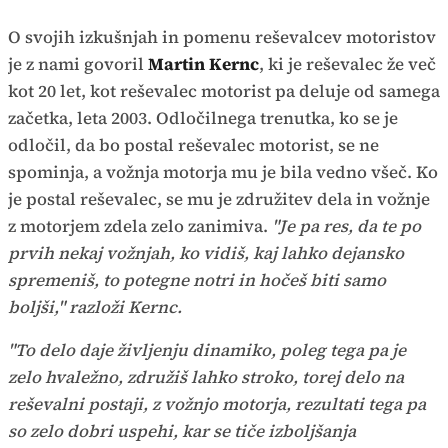
O svojih izkušnjah in pomenu reševalcev motoristov
je z nami govoril
Martin Kernc
, ki je reševalec že več
kot 20 let, kot reševalec motorist pa deluje od samega
začetka, leta 2003. Odločilnega trenutka, ko se je
odločil, da bo postal reševalec motorist, se ne
spominja, a vožnja motorja mu je bila vedno všeč. Ko
je postal reševalec, se mu je združitev dela in vožnje
z motorjem zdela zelo zanimiva.
"Je pa res, da te po
prvih nekaj vožnjah, ko vidiš, kaj lahko dejansko
spremeniš, to potegne notri in hočeš biti samo
boljši," razloži Kernc.
"To delo daje življenju dinamiko, poleg tega pa je
zelo hvaležno, združiš lahko stroko, torej delo na
reševalni postaji, z vožnjo motorja, rezultati tega pa
so zelo dobri uspehi, kar se tiče izboljšanja