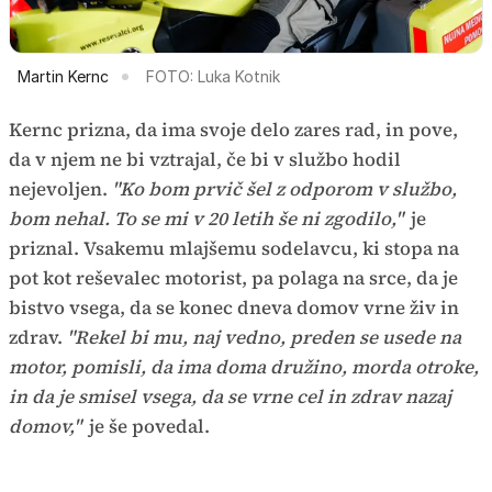
Martin Kernc
FOTO: Luka Kotnik
Kernc prizna, da ima svoje delo zares rad, in pove,
da v njem ne bi vztrajal, če bi v službo hodil
nejevoljen.
"Ko bom prvič šel z odporom v službo,
bom nehal. To se mi v 20 letih še ni zgodilo,"
je
priznal. Vsakemu mlajšemu sodelavcu, ki stopa na
pot kot reševalec motorist, pa polaga na srce, da je
bistvo vsega, da se konec dneva domov vrne živ in
zdrav.
"Rekel bi mu, naj vedno, preden se usede na
motor, pomisli, da ima doma družino, morda otroke,
in da je smisel vsega, da se vrne cel in zdrav nazaj
domov,"
je še povedal.