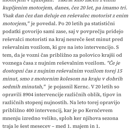
kupljenim motorjem, danes, čez 20 let, pa imamo tri.
Vsak dan čez dan deluje en reševalec motorist z enim
motorjem,"
je povedal. Po 20 letih pa statistični
podatki govorijo sami zase, saj v povprečju pridejo
reševalci motoristi na kraj nesreče šest minut pred
reševalnim vozilom, ki gre na isto intervencijo. S
tem, da je vozni čas približno za polovico krajši od
voznega časa z nujnim reševalnim vozilom.
"Če je
dostopni čas z nujnim reševalnim vozilom torej 15
minut, smo z motornim kolesom na kraju v dobrih
sedmih minutah,"
je pojasnil Kernc. V 20 letih so
opravili 8904 intervencije različnih oblik, tipov in
različnih stopenj nujnostih. Na leto torej opravijo
približno 400 intervencij, kar je po Kernčevem
mnenju izredno veliko, sploh ker njihova sezona
traja le šest mesecev – med 1. majem in 1.