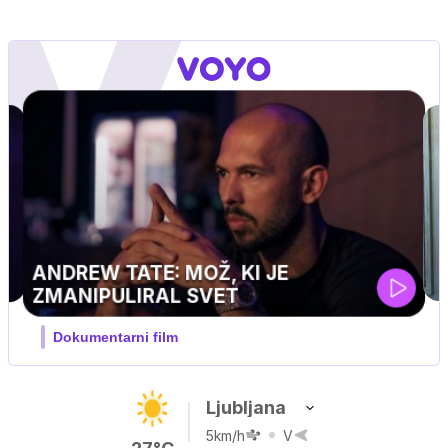
MOJ PRIJATELJ PINGVIN
Film meseca / družinski, pustolovski
Ljubljana
5km/h
V