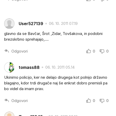
User527139
06. 10. 2011 07.19
glavno da se Bavčar, Šrot ,Zidar, Tovšakova, in podobni
brezskrbno sprehajajo,....
Odgovori
0
0
tomass88
06. 10. 2011 05.14
Ukinimo policijo, ker ne delajo drugega kot polnijo državno
blagajno, kdor trdi drugače naj še enkrat dobro premisli pa
bo videl da imam prav.
Odgovori
0
0