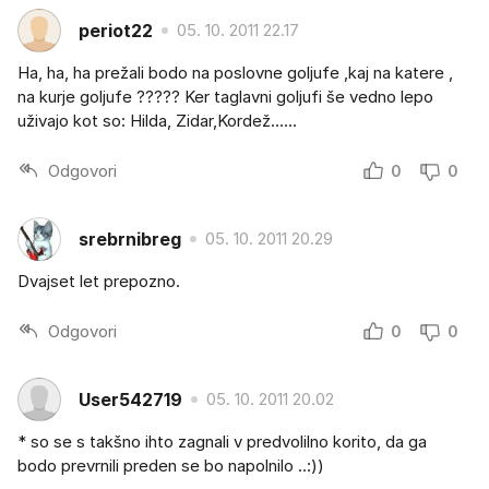
periot22
05. 10. 2011 22.17
Ha, ha, ha prežali bodo na poslovne goljufe ,kaj na katere ,
na kurje goljufe ????? Ker taglavni goljufi še vedno lepo
uživajo kot so: Hilda, Zidar,Kordež......
Odgovori
0
0
srebrnibreg
05. 10. 2011 20.29
Dvajset let prepozno.
Odgovori
0
0
User542719
05. 10. 2011 20.02
* so se s takšno ihto zagnali v predvolilno korito, da ga
bodo prevrnili preden se bo napolnilo ..:))