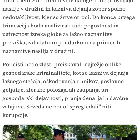
Tudi v letu 2012 prednostne naloge policije ostajajo
nasilje v družini in kazniva dejanja zoper spolno
nedotakljivost, kjer so žrtve otroci. Do konca prvega
trimesečja bodo analizirali tudi pogostnost in
ustreznost izreka globe za lažno naznanitev
prekrška, z dodatnim poudarkom na primerih
naznanitve nasilja v družini.
Policisti bodo zlasti preiskovali najtežje oblike
gospodarske kriminalitete, kot so kazniva dejanja
lažnega stečaja, oškodovanja upnikov, poslovne
goljufije, zlorabe položaja ali zaupanja pri
gospodarski dejavnosti, pranja denarja in davčne
zatajitve. Seveda ne bodo "spregledali" niti
korupcije.