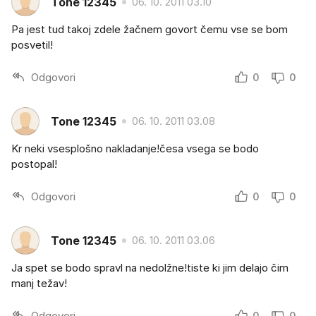
Tone 12345
06. 10. 2011 03.10
Pa jest tud takoj zdele žačnem govort čemu vse se bom
posvetil!
Odgovori
0
0
Tone 12345
06. 10. 2011 03.08
Kr neki vsesplošno nakladanje!česa vsega se bodo
postopal!
Odgovori
0
0
Tone 12345
06. 10. 2011 03.06
Ja spet se bodo spravl na nedolžne!tiste ki jim delajo čim
manj težav!
Odgovori
0
0