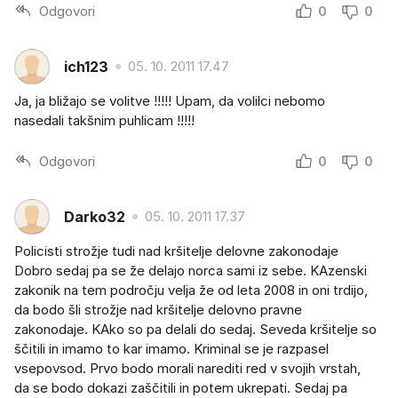
Odgovori
0
0
ich123
05. 10. 2011 17.47
Ja, ja bližajo se volitve !!!!! Upam, da volilci nebomo
nasedali takšnim puhlicam !!!!!
Odgovori
0
0
Darko32
05. 10. 2011 17.37
Policisti strožje tudi nad kršitelje delovne zakonodaje
Dobro sedaj pa se že delajo norca sami iz sebe. KAzenski
zakonik na tem področju velja že od leta 2008 in oni trdijo,
da bodo šli strožje nad kršitelje delovno pravne
zakonodaje. KAko so pa delali do sedaj. Seveda kršitelje so
ščitili in imamo to kar imamo. Kriminal se je razpasel
vsepovsod. Prvo bodo morali narediti red v svojih vrstah,
da se bodo dokazi zaščitili in potem ukrepati. Sedaj pa