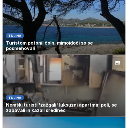
TUJINA
Turistom potonil čoln, mimoidoči so se
posmehovali
TUJINA
Nemški turisti 'zažgali' luksuzni apartma: peli, se
zabavali in kazali sredinec