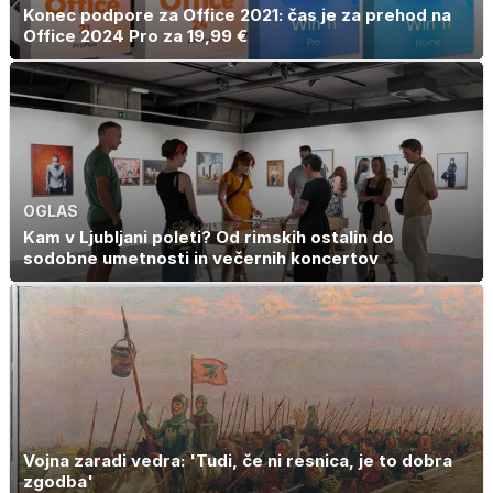
Konec podpore za Office 2021: čas je za prehod na
Office 2024 Pro za 19,99 €
OGLAS
Kam v Ljubljani poleti? Od rimskih ostalin do
sodobne umetnosti in večernih koncertov
Vojna zaradi vedra: 'Tudi, če ni resnica, je to dobra
zgodba'