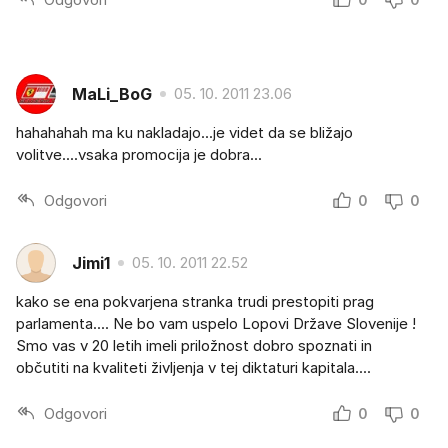
MaLi_BoG
05. 10. 2011 23.06
hahahahah ma ku nakladajo...je videt da se bližajo
volitve....vsaka promocija je dobra...
Odgovori
0
0
Jimi1
05. 10. 2011 22.52
kako se ena pokvarjena stranka trudi prestopiti prag
parlamenta.... Ne bo vam uspelo Lopovi Države Slovenije !
Smo vas v 20 letih imeli priložnost dobro spoznati in
občutiti na kvaliteti življenja v tej diktaturi kapitala....
Odgovori
0
0