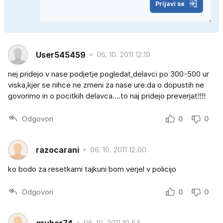
Prijavi se
User545459
06. 10. 2011 12.19
nej pridejo v nase podjetje pogledat,delavci po 300-500 ur
viska,kjer se nihce ne zmeni za nase ure.da o dopustih ne
govorimo in o pocitkih delavca....to naj pridejo preverjat!!!!
Odgovori
0
0
razocarani
06. 10. 2011 12.00
ko bodo za resetkami tajkuni bom verjel v policijo
Odgovori
0
0
gruber74
06. 10. 2011 10.54