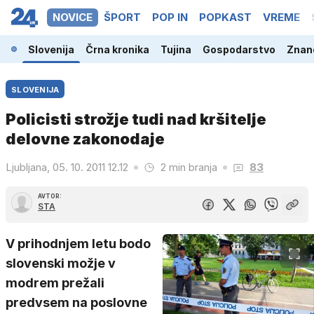
NOVICE
ŠPORT
POP IN
POPKAST
VREME
Slovenija
Črna kronika
Tujina
Gospodarstvo
Znano
SLOVENIJA
Policisti strožje tudi nad kršitelje
delovne zakonodaje
Ljubljana, 05. 10. 2011 12.12
2 min branja
83
AVTOR:
STA
V prihodnjem letu bodo
slovenski možje v
modrem prežali
predvsem na poslovne