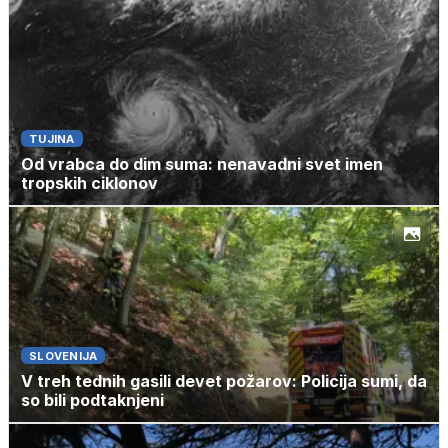
TUJINA
Od vrabca do dim suma: nenavadni svet imen
tropskih ciklonov
SLOVENIJA
V treh tednih gasili devet požarov: Policija sumi, da
so bili podtaknjeni