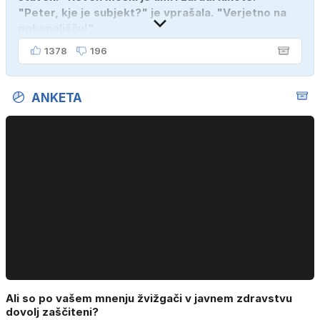
"Peter, kje je subjekt?" je vprašala. "Verjetno na
pokopališču!"
1378
196
ANKETA
Ali so po vašem mnenju žvižgači v javnem zdravstvu
dovolj zaščiteni?