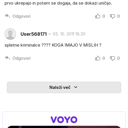
prvo ukrepajo in potem se dogaja, da se dokazi uničijo.
Odgovori
0
0
User568171
05. 10. 2011 16.30
spletne kriminalce ???? KOGA IMAJO V MISLIH ?
Odgovori
0
0
Naloži več