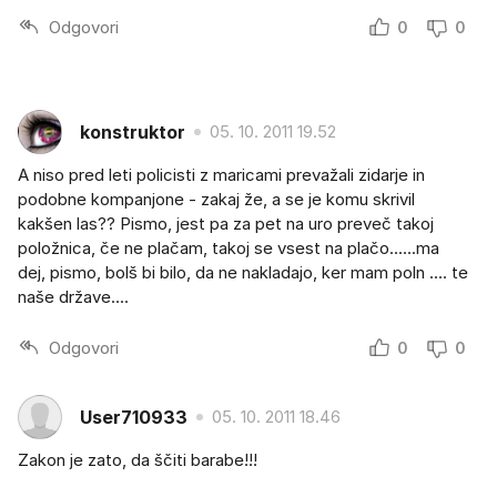
Odgovori
0
0
konstruktor
05. 10. 2011 19.52
A niso pred leti policisti z maricami prevažali zidarje in
podobne kompanjone - zakaj že, a se je komu skrivil
kakšen las?? Pismo, jest pa za pet na uro preveč takoj
položnica, če ne plačam, takoj se vsest na plačo......ma
dej, pismo, bolš bi bilo, da ne nakladajo, ker mam poln .... te
naše države....
Odgovori
0
0
User710933
05. 10. 2011 18.46
Zakon je zato, da ščiti barabe!!!