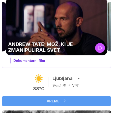
MOJ PRIJATELJ PINGVIN
Film meseca / družinski, pustolovski
Ljubljana
9km/h
V
38°C
VREME