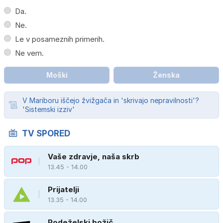
Da.
Ne.
Le v posameznih primerih.
Ne vem.
Moški
Ženska
V Mariboru iščejo žvižgača in 'skrivajo nepravilnosti'?
'Sistemski izziv'
TV SPORED
Vaše zdravje, naša skrb
13.45 - 14.00
Prijatelji
13.35 - 14.00
Podeželski božič