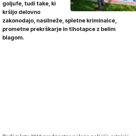
goljufe, tudi take, ki
kršijo delovno
zakonodajo, nasilneže, spletne kriminalce,
prometne prekrškarje in tihotapce z belim
blagom.