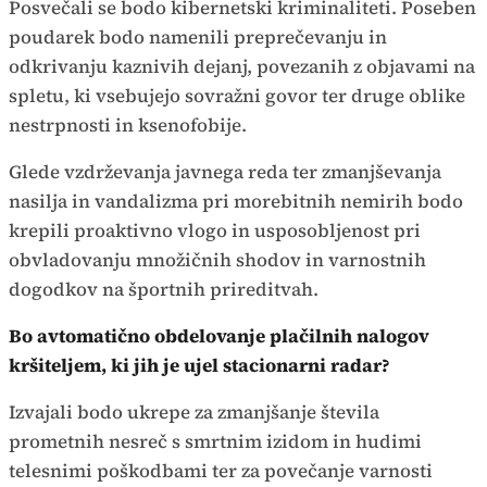
Posvečali se bodo kibernetski kriminaliteti. Poseben
poudarek bodo namenili preprečevanju in
odkrivanju kaznivih dejanj, povezanih z objavami na
spletu, ki vsebujejo sovražni govor ter druge oblike
nestrpnosti in ksenofobije.
Glede vzdrževanja javnega reda ter zmanjševanja
nasilja in vandalizma pri morebitnih nemirih bodo
krepili proaktivno vlogo in usposobljenost pri
obvladovanju množičnih shodov in varnostnih
dogodkov na športnih prireditvah.
Bo avtomatično obdelovanje plačilnih nalogov
kršiteljem, ki jih je ujel stacionarni radar?
Izvajali bodo ukrepe za zmanjšanje števila
prometnih nesreč s smrtnim izidom in hudimi
telesnimi poškodbami ter za povečanje varnosti