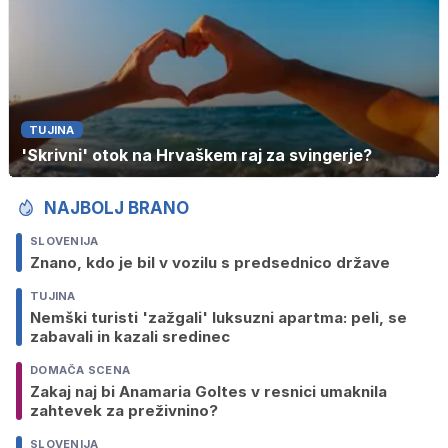
TUJINA
'Skrivni' otok na Hrvaškem raj za svingerje?
NAJBOLJ BRANO
SLOVENIJA
Znano, kdo je bil v vozilu s predsednico države
TUJINA
Nemški turisti 'zažgali' luksuzni apartma: peli, se
zabavali in kazali sredinec
DOMAČA SCENA
Zakaj naj bi Anamaria Goltes v resnici umaknila
zahtevek za preživnino?
SLOVENIJA