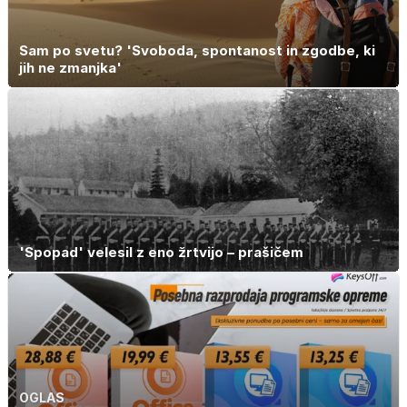
Sam po svetu? 'Svoboda, spontanost in zgodbe, ki
jih ne zmanjka'
'Spopad' velesil z eno žrtvijo – prašičem
OGLAS