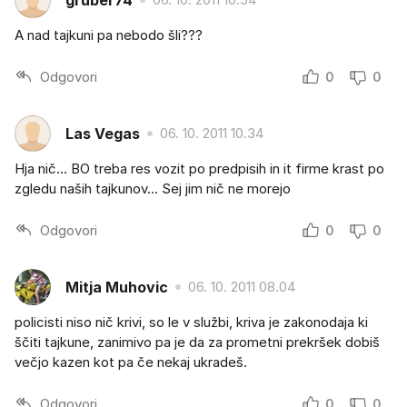
A nad tajkuni pa nebodo šli???
Odgovori
0
0
Las Vegas
06. 10. 2011 10.34
Hja nič... BO treba res vozit po predpisih in it firme krast po
zgledu naših tajkunov... Sej jim nič ne morejo
Odgovori
0
0
Mitja Muhovic
06. 10. 2011 08.04
policisti niso nič krivi, so le v službi, kriva je zakonodaja ki
ščiti tajkune, zanimivo pa je da za prometni prekršek dobiš
večjo kazen kot pa če nekaj ukradeš.
Odgovori
0
0