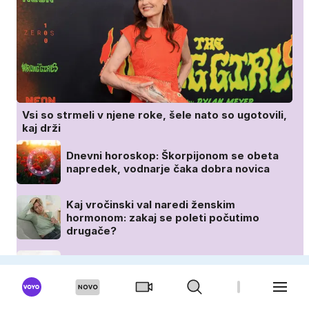
Vsi so strmeli v njene roke, šele nato so ugotovili,
kaj drži
Dnevni horoskop: Škorpijonom se obeta
napredek, vodnarje čaka dobra novica
Kaj vročinski val naredi ženskim
hormonom: zakaj se poleti počutimo
drugače?
Lahkotna solata, ki jo bomo jedle celo
poletje (in še dolgo po njem)