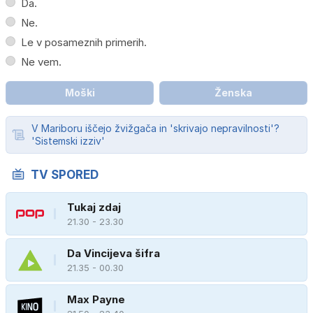
Da.
Ne.
Le v posameznih primerih.
Ne vem.
Moški
Ženska
V Mariboru iščejo žvižgača in 'skrivajo nepravilnosti'?
'Sistemski izziv'
TV SPORED
Tukaj zdaj
21.30 - 23.30
Da Vincijeva šifra
21.35 - 00.30
Max Payne