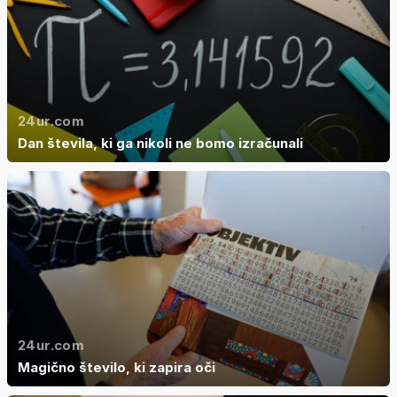
24ur.com
Dan števila, ki ga nikoli ne bomo izračunali
24ur.com
Magično število, ki zapira oči