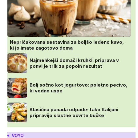
Nepričakovana sestavina za boljšo ledeno kavo,
ki jo imate zagotovo doma
Najmehkejši domači kruhki: priprava v
ponvi je trik za popoln rezultat
Bolj sočno kot jogurtovo: poletno pecivo,
ki vedno uspe
Klasična panada odpade: tako Italijani
pripravijo slastne ocvrte bučke
VOYO