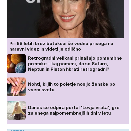
Pri 68 letih brez botoksa: še vedno prisega na
naravni videz in videti je odlično
Retrogradni velikani prinašajo pomembne
premike – kaj pomeni, da so Saturn,
Neptun in Pluton hkrati retrogradni?
Nohti, ki jih to poletje nosijo ženske po
vsem svetu
Danes se odpira portal 'Levja vrata', gre
za enega najpomembnejših dni v letu