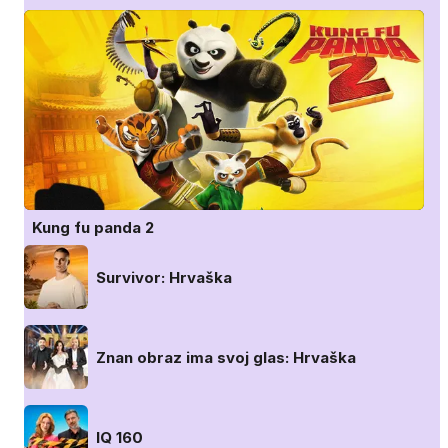
Kung fu panda 2
Survivor: Hrvaška
Znan obraz ima svoj glas: Hrvaška
IQ 160