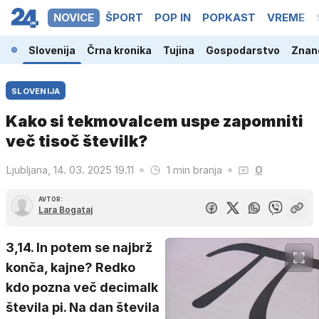
NOVICE
ŠPORT
POP IN
POPKAST
VREME
Slovenija
Črna kronika
Tujina
Gospodarstvo
Znano
SLOVENIJA
Kako si tekmovalcem uspe zapomniti
več tisoč številk?
Ljubljana, 14. 03. 2025 19.11
1 min branja
0
AVTOR:
Lara Bogataj
3,14. In potem se najbrž
konča, kajne? Redko
kdo pozna več decimalk
števila pi. Na dan števila