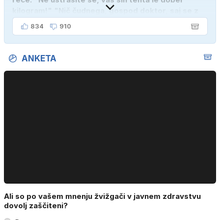
kilogram!" "Nič čudnega, gospod doktor, saj se z
ženo poznava šele tri mesece."
834
910
ANKETA
Ali so po vašem mnenju žvižgači v javnem zdravstvu
dovolj zaščiteni?