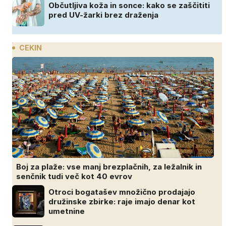
Občutljiva koža in sonce: kako se zaščititi
pred UV-žarki brez draženja
CEKIN
Boj za plaže: vse manj brezplačnih, za ležalnik in
senčnik tudi več kot 40 evrov
Otroci bogatašev množično prodajajo
družinske zbirke: raje imajo denar kot
umetnine