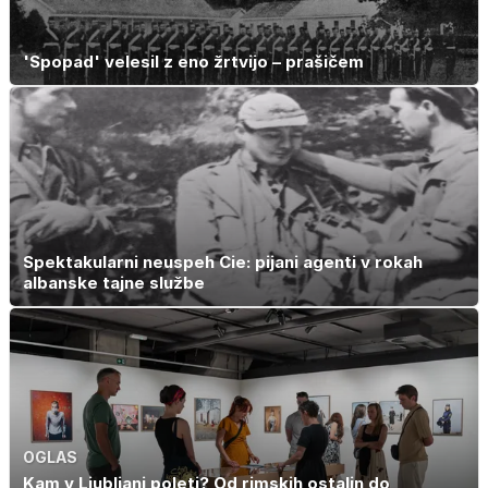
'Spopad' velesil z eno žrtvijo – prašičem
Spektakularni neuspeh Cie: pijani agenti v rokah
albanske tajne službe
OGLAS
Kam v Ljubljani poleti? Od rimskih ostalin do