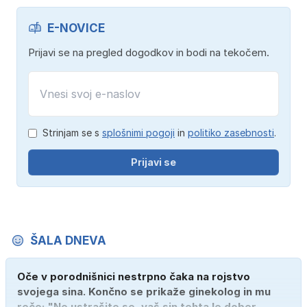
E-NOVICE
Prijavi se na pregled dogodkov in bodi na tekočem.
Strinjam se s
splošnimi pogoji
in
politiko zasebnosti
.
Prijavi se
ŠALA DNEVA
Oče v porodnišnici nestrpno čaka na rojstvo
svojega sina. Končno se prikaže ginekolog in mu
reče: "Ne ustrašite se, vaš sin tehta le dober