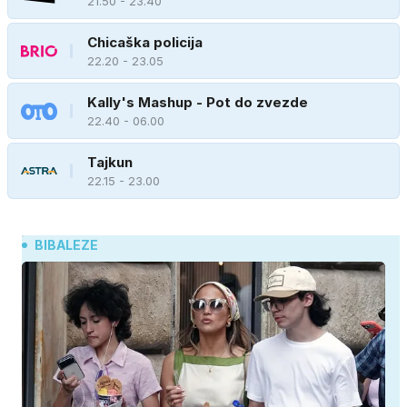
21.50 - 23.40
Chicaška policija
22.20 - 23.05
Kally's Mashup - Pot do zvezde
22.40 - 06.00
Tajkun
22.15 - 23.00
BIBALEZE