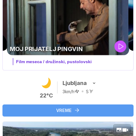
UEFA SUPERPOKAL
V živo na VOYO: sreda ob 20.30
Ljubljana
3km/h
S
22°C
VREME