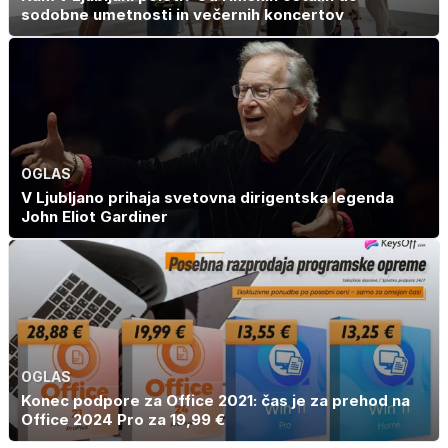
sodobne umetnosti in večernih koncertov
OGLAS
V Ljubljano prihaja svetovna dirigentska legenda
John Eliot Gardiner
OGLAS
Konec podpore za Office 2021: čas je za prehod na
Office 2024 Pro za 19,99 €