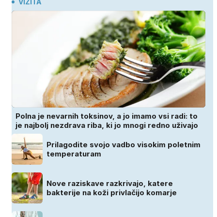
VIZITA
Polna je nevarnih toksinov, a jo imamo vsi radi: to
je najbolj nezdrava riba, ki jo mnogi redno uživajo
Prilagodite svojo vadbo visokim poletnim
temperaturam
Nove raziskave razkrivajo, katere
bakterije na koži privlačijo komarje