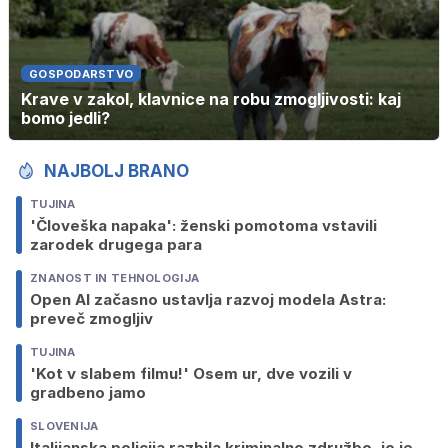
GOSPODARSTVO
Krave v zakol, klavnice na robu zmogljivosti: kaj
bomo jedli?
NAJBOLJ BRANO
TUJINA
'Človeška napaka': ženski pomotoma vstavili
zarodek drugega para
ZNANOST IN TEHNOLOGIJA
Open AI začasno ustavlja razvoj modela Astra:
preveč zmogljiv
TUJINA
'Kot v slabem filmu!' Osem ur, dve vozili v
gradbeno jamo
SLOVENIJA
Italijanska policija razbila kriminalno združbo, jo je