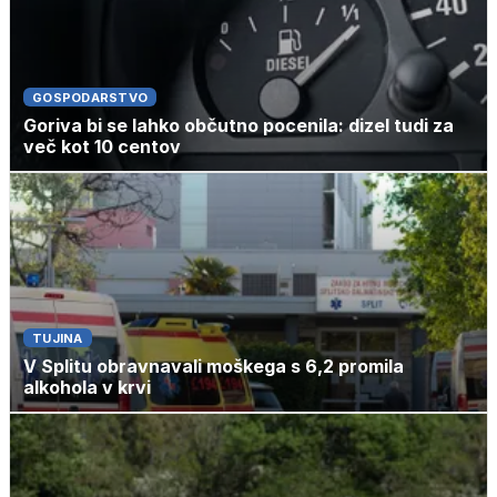
GOSPODARSTVO
Goriva bi se lahko občutno pocenila: dizel tudi za
več kot 10 centov
TUJINA
V Splitu obravnavali moškega s 6,2 promila
alkohola v krvi