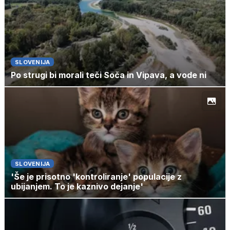
SLOVENIJA
Po strugi bi morali teči Soča in Vipava, a vode ni
SLOVENIJA
'Še je prisotno 'kontroliranje' populacije z
ubijanjem. To je kaznivo dejanje'