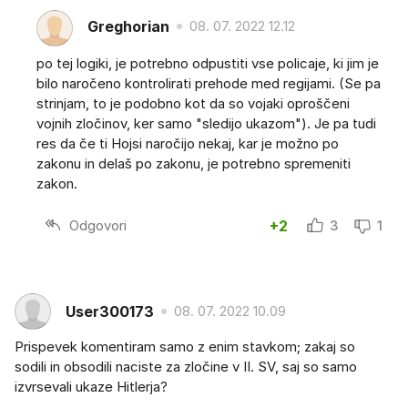
Greghorian
08. 07. 2022 12.12
po tej logiki, je potrebno odpustiti vse policaje, ki jim je
bilo naročeno kontrolirati prehode med regijami. (Se pa
strinjam, to je podobno kot da so vojaki oproščeni
vojnih zločinov, ker samo "sledijo ukazom"). Je pa tudi
res da če ti Hojsi naročijo nekaj, kar je možno po
zakonu in delaš po zakonu, je potrebno spremeniti
zakon.
Odgovori
+2
3
1
User300173
08. 07. 2022 10.09
Prispevek komentiram samo z enim stavkom; zakaj so
sodili in obsodili naciste za zločine v II. SV, saj so samo
izvrsevali ukaze Hitlerja?