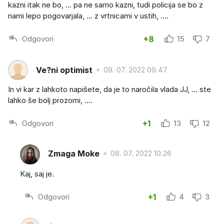
kazni itak ne bo, ... pa ne samo kazni, tudi policija se bo z
nami lepo pogovarjala, ... z vrtnicami v ustih, ....
Odgovori
+8
15
7
Ve?ni optimist
08. 07. 2022 09.47
In vi kar z lahkoto napišete, da je to naročila vlada JJ, ... ste
lahko še bolj prozorni, ....
Odgovori
+1
13
12
Zmaga Moke
08. 07. 2022 10.26
Kaj, saj je.
Odgovori
+1
4
3