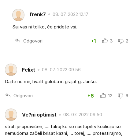
frenk7
08. 07. 2022 12.17
Saj vas ni toliko, če pridete vsi.
Odgovori
+1
3
2
Felixt
08. 07. 2022 09.56
Dajte no mir, hvalit goloba in grajat g. Janšo.
Odgovori
+6
12
6
Ve?ni optimist
08. 07. 2022 09.50
strah je upravičen, .... takoj ko so nastopili v koalicijo so
nemudoma začeli brisat kazni, ... torej, .... protestirajmo,