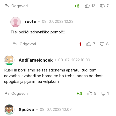
Odgovori
+6
13
7
rovte
08. 07. 2022 10.23
Ti si poišči zdravniško pomoč!!
Odgovori
-1
7
8
AntiFarseloncek
08. 07. 2022 10.09
Rusili in borili smo se fasisticnemu aparatu, tudi tem
novodbni svobodi se bomo ce bo treba. pocas bo dost
upogibanja pijanim eu veljakom
Odgovori
+4
5
1
Spužva
08. 07. 2022 10.07