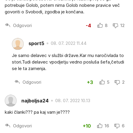
potrebuje Golob, potem nima Golob nobene pravice več
govoriti o Svobodi, zgodba je končana.
Odgovori
-4
8
12
sport5
08. 07. 2022 11.44
Je samo delavec v službi države.Kar mu naročivlada to
stori.Tudi delavec vpodjetju vedno posluša šefa,četudi
se le ta zamenja.
Odgovori
+3
5
2
najboljsa24
08. 07. 2022 10.13
kaki članki??? pa kaj vam je????
Odgovori
+10
16
6