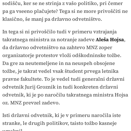
sodišču, ker se ne strinja z vašo politiko, pri čemer
pa ga vseeno plačujete? Tega si ne more privoščiti ne
klasično, še manj pa državno odvetništvo.
In tega si ni privoščilo tudi v primeru vztrajanja
takratnega ministra za notranje zadeve
Aleša Hojsa
,
da državno odvetništvo na zahtevo MNZ zoper
organizatorje protestov vloži odškodninske tožbe.
Da gre za neutemeljene in na neuspeh obsojene
tožbe, je takrat vedel vsak študent prvega letnika
pravne fakultete. To je vedel tudi generalni državni
odvetnik Jurij Groznik in tudi konkreten državni
odvetnik, ki je po naročilu takratnega ministra Hojsa
oz. MNZ prevzel zadevo.
Isti državni odvetnik, ki je v primeru naročila iste
stranke, le drugih politikov, taisto tožbo kasneje
umaknil.