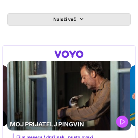
Naloži več
IQ 160
Nova hrvaška serija