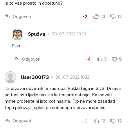
je to vse prosto in oportuno?
Odgovori
-2
10
12
Spužva
08. 07. 2022 10.13
Plan
Odgovori
-4
5
9
User300173
08. 07. 2022 10.12
Ta državni odvetnik je zastopal Puklastega in SDS. Država
so tudi tisti ljudje na ulici kateri protestirajo. Kaznovati
mirne proteste ni isto kot nasilne. Tip ne more zasedati
tega položaja, sploh pa nobenega v državni upravi.
Odgovori
+0
12
12