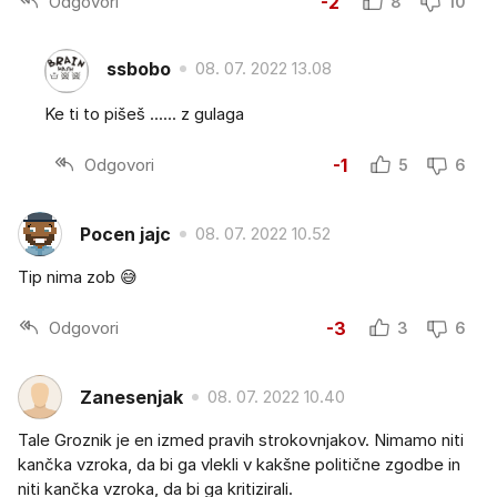
Odgovori
-2
8
10
ssbobo
08. 07. 2022 13.08
Ke ti to pišeš ...... z gulaga
Odgovori
-1
5
6
Pocen jajc
08. 07. 2022 10.52
Tip nima zob 😅
Odgovori
-3
3
6
Zanesenjak
08. 07. 2022 10.40
Tale Groznik je en izmed pravih strokovnjakov. Nimamo niti
kančka vzroka, da bi ga vlekli v kakšne politične zgodbe in
niti kančka vzroka, da bi ga kritizirali.