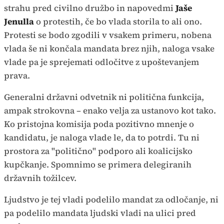
strahu pred civilno družbo in napovedmi
Jaše
Jenulla
o protestih, če bo vlada storila to ali ono.
Protesti se bodo zgodili v vsakem primeru, nobena
vlada še ni končala mandata brez njih, naloga vsake
vlade pa je sprejemati odločitve z upoštevanjem
prava.
Generalni državni odvetnik ni politična funkcija,
ampak strokovna – enako velja za ustanovo kot tako.
Ko pristojna komisija poda pozitivno mnenje o
kandidatu, je naloga vlade le, da to potrdi. Tu ni
prostora za "politično" podporo ali koalicijsko
kupčkanje. Spomnimo se primera delegiranih
državnih tožilcev.
Ljudstvo je tej vladi podelilo mandat za odločanje, ni
pa podelilo mandata ljudski vladi na ulici pred