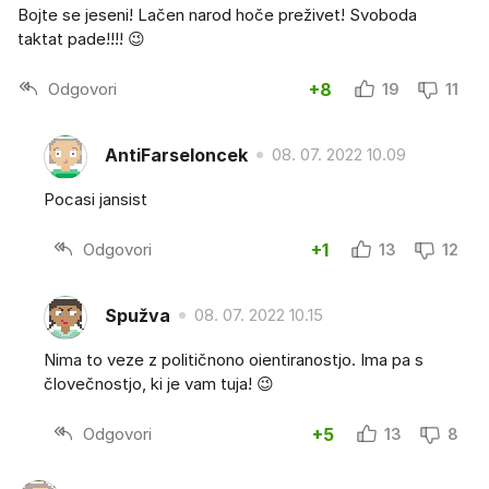
Bojte se jeseni! Lačen narod hoče preživet! Svoboda
taktat pade!!!! 😉
Odgovori
+8
19
11
AntiFarseloncek
08. 07. 2022 10.09
Pocasi jansist
Odgovori
+1
13
12
Spužva
08. 07. 2022 10.15
Nima to veze z političnono oientiranostjo. Ima pa s
človečnostjo, ki je vam tuja! 😉
Odgovori
+5
13
8