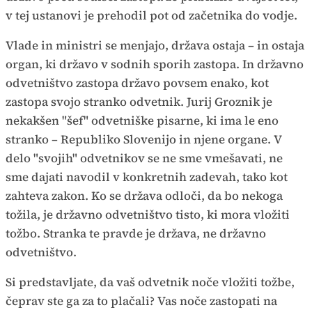
v tej ustanovi je prehodil pot od začetnika do vodje.
Vlade in ministri se menjajo, država ostaja – in ostaja
organ, ki državo v sodnih sporih zastopa. In državno
odvetništvo zastopa državo povsem enako, kot
zastopa svojo stranko odvetnik. Jurij Groznik je
nekakšen "šef" odvetniške pisarne, ki ima le eno
stranko – Republiko Slovenijo in njene organe. V
delo "svojih" odvetnikov se ne sme vmešavati, ne
sme dajati navodil v konkretnih zadevah, tako kot
zahteva zakon. Ko se država odloči, da bo nekoga
tožila, je državno odvetništvo tisto, ki mora vložiti
tožbo. Stranka te pravde je država, ne državno
odvetništvo.
Si predstavljate, da vaš odvetnik noče vložiti tožbe,
čeprav ste ga za to plačali? Vas noče zastopati na