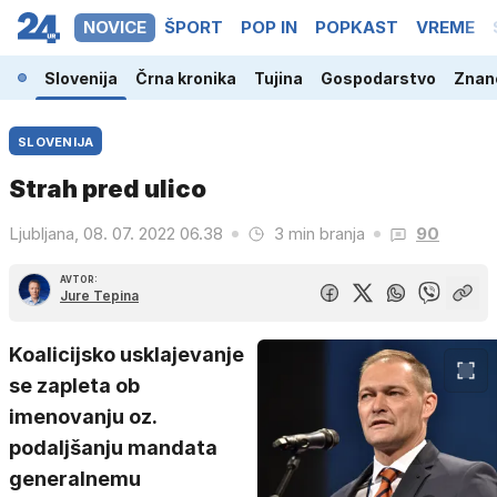
NOVICE
ŠPORT
POP IN
POPKAST
VREME
Slovenija
Črna kronika
Tujina
Gospodarstvo
Znano
SLOVENIJA
Strah pred ulico
Ljubljana, 08. 07. 2022 06.38
3 min branja
90
AVTOR:
Jure Tepina
Koalicijsko usklajevanje
se zapleta ob
imenovanju oz.
podaljšanju mandata
generalnemu