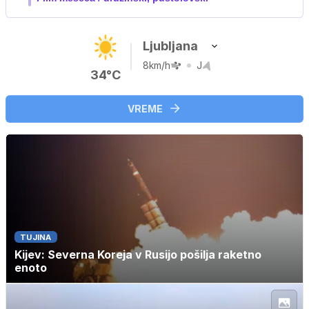
Ljubljana
8km/h
J
34°C
VREME
TUJINA
Kijev: Severna Koreja v Rusijo pošilja raketno
enoto