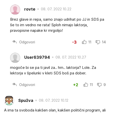
rovte
08. 07. 2022 10.22
Brez glave in repa, samo znajo udrihat po JJ in SDS pa
še to im vedno ne rata! Sploh nimajo laktorja,
pravopisne napake kr mrgolijo!
Odgovori
-3
11
14
User639794
08. 07. 2022 10.27
mogoče bi se pa ti javil za.. hm.. laktorja? Lole. Za
lektorja v špelunki v kleti SDS boš pa dober.
Odgovori
+2
11
9
Spužva
08. 07. 2022 10.12
A ima ta svoboda kakšen olan, kakšen politični program, ali