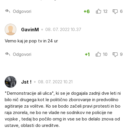
Odgovori
+6
12
6
GavinM
08. 07. 2022 10.37
Vemo kaj je pop tv in 24 ur
Odgovori
+1
10
9
Jst !
08. 07. 2022 10.21
"Demonstracije ali ulica", ki se je dogajala zadnji dve leti ni
bilo nič drugega kot le politično zborovanje in predvolilno
agitiranje za volitve. Ko se bodo začeli pravi protesti in bo
raja znorela, ne bo ne vlade ne sodnikov ne policije ne
vojske , tedaj bo počilo orng in vse se bo delalo znova od
ustave, oblasti do ureditve.