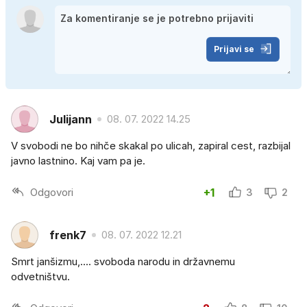
Prijavi se
Julijann
08. 07. 2022 14.25
V svobodi ne bo nihče skakal po ulicah, zapiral cest, razbijal
javno lastnino. Kaj vam pa je.
Odgovori
+1
3
2
frenk7
08. 07. 2022 12.21
Smrt janšizmu,.... svoboda narodu in državnemu
odvetništvu.