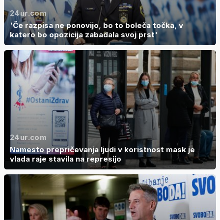
24ur.com
'Če razpisa ne ponovijo, bo to boleča točka, v
katero bo opozicija zabadala svoj prst'
24ur.com
Namesto prepričevanja ljudi v koristnost mask je
vlada raje stavila na represijo