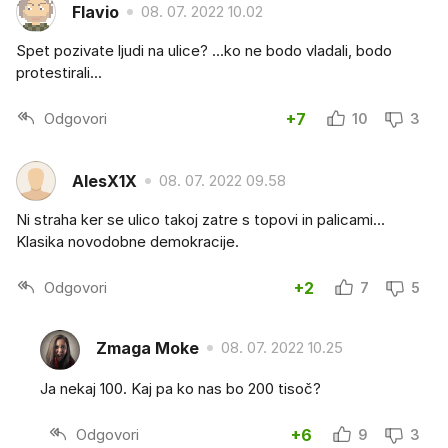
Flavio
08. 07. 2022 10.02
Spet pozivate ljudi na ulice? ...ko ne bodo vladali, bodo
protestirali...
Odgovori
+7
10
3
AlesX1X
08. 07. 2022 09.58
Ni straha ker se ulico takoj zatre s topovi in palicami...
Klasika novodobne demokracije.
Odgovori
+2
7
5
Zmaga Moke
08. 07. 2022 10.25
Ja nekaj 100. Kaj pa ko nas bo 200 tisoč?
Odgovori
+6
9
3