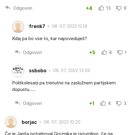
Odgovori
+4
13
9
frenk7
08. 07. 2022 12.14
Kdaj pa bo vse to, kar napoveduješ?
Odgovori
+5
6
1
ssbobo
08. 07. 2022 13.09
Politkolesarji pa trenutno na zaslužnem partijskem
dopustu.....
Odgovori
+1
4
3
borjac
08. 07. 2022 10.20
Če je Janša potreboval Groznika je razumljivo, če ga