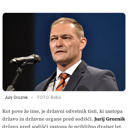
Jurij Groznik
FOTO: Bobo
Kot pove že ime, je državni odvetnik tisti, ki zastopa
državo in državne organe pred sodišči.
Jurij Groznik
državo pred sodišči zastopa že približno dvajset let,