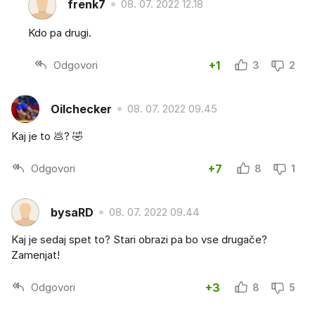
frenk7
08. 07. 2022 12.18
Kdo pa drugi.
Odgovori
+1
3
2
Oilchecker
08. 07. 2022 09.45
Kaj je to 💩? 🤣
Odgovori
+7
8
1
bysaRD
08. 07. 2022 09.44
Kaj je sedaj spet to? Stari obrazi pa bo vse drugače?
Zamenjat!
Odgovori
+3
8
5