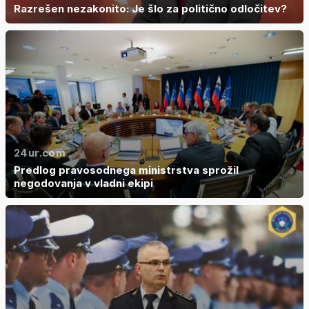
Razrešen nezakonito: Je šlo za politično odločitev?
24ur.com
Predlog pravosodnega ministrstva sprožil
negodovanja v vladni ekipi