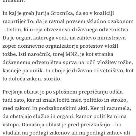
In kaj je greh Jurija Groznika, da so v koaliciji
razprtije? To, da je ravnal povsem skladno z zakonom
– tistim, ki ureja obveznosti državnega odvetništva.
Da je organ, katerega vodi, na zahtevo ministrstva
zoper domnevne organizatorje protestov vložil
tožbe. Isti naročnik, torej MNZ, je kot stranka
državnemu odvetništvu sprva naročil vložitev tožbe,
kasneje pa umik. In oboje je državno odvetništvo, kot
to določa zakon, storilo.
Prejšnja oblast je po splošnem prepričanju odšla
tudi zato, ker ni znala ločiti med politiko in stroko,
med zakoni in podzakonskimi akti. Ker ni razumela,
da obstajajo službe in organi, kamor politika nima
vstopa. Današnja oblast je pred preizkušnjo – bo
vladala na podlagi zakonov ali na podlagi zahtev ali