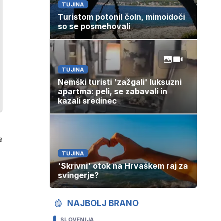
TUJINA
Turistom potonil čoln, mimoidoči
so se posmehovali
TUJINA
Nemški turisti 'zažgali' luksuzni
apartma: peli, se zabavali in
kazali sredinec
a
TUJINA
'Skrivni' otok na Hrvaškem raj za
svingerje?
NAJBOLJ BRANO
SLOVENIJA