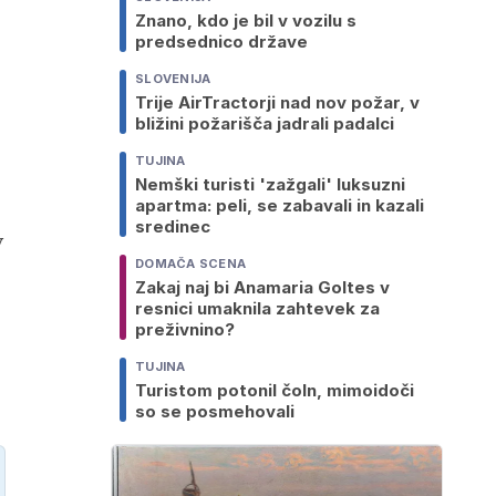
Znano, kdo je bil v vozilu s
predsednico države
SLOVENIJA
Trije AirTractorji nad nov požar, v
bližini požarišča jadrali padalci
TUJINA
Nemški turisti 'zažgali' luksuzni
apartma: peli, se zabavali in kazali
sredinec
v
DOMAČA SCENA
Zakaj naj bi Anamaria Goltes v
resnici umaknila zahtevek za
preživnino?
TUJINA
Turistom potonil čoln, mimoidoči
so se posmehovali