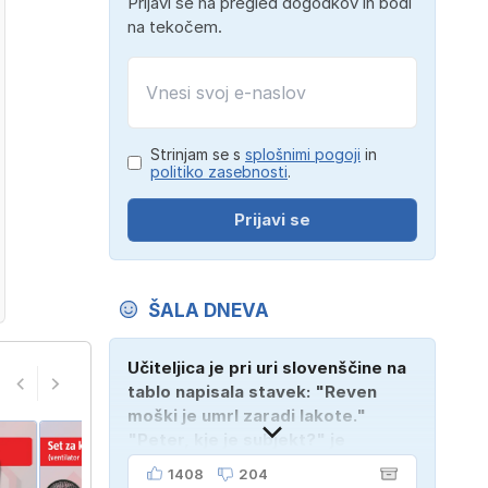
Prijavi se na pregled dogodkov in bodi
na tekočem.
Strinjam se s
splošnimi pogoji
in
politiko zasebnosti
.
Prijavi se
ŠALA DNEVA
Učiteljica je pri uri slovenščine na
tablo napisala stavek: "Reven
moški je umrl zaradi lakote."
"Peter, kje je subjekt?" je
vprašala. "Verjetno na
1408
204
pokopališču!"