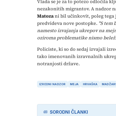
Vlada se je za to potezo odločila kl
nezakonitih migrantov. A nadzor n
Matoza
ni bil učinkovit, poleg tega 
predvideva nove postopke.
"S tem 
namesto izvajanja ukrepov na mejn
oziroma problematike nismo beležil
Policiste, ki so do sedaj izvajali i
tako imenovanih izravnalnih ukrepo
notranjosti države.
IZREDNI NADZOR
MEJA
HRVAŠKA
MADŽAR
SORODNI ČLANKI