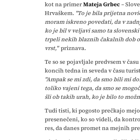
kot na primer
Mateja Grbec
– Slove
Hrvaškem.
"To je bila prijetna novi
moram iskreno povedati, da v zadnj
ko je bil v veljavi samo ta slovensk
trpeli nekih blaznih čakalnih dob 
vrst,"
priznava.
Te so se pojavljale predvsem v času
koncih tedna in seveda v času turis
"Ampak se mi zdi, da smo bili mi d
toliko vajeni tega, da smo se mogoče
šli ob takih urah, ko je bilo to možn
Tudi tisti, ki pogosto prečkajo mej
presenečeni, ko so videli, da kontrol
res, da danes promet na mejnih pre