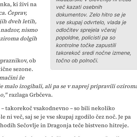
nka, ki živi na
več kazati osebnih
ca. Čeprav,
dokumentov. Zelo hitro se je
ih dveh letih,
vse skupaj odvrtelo, vlada je
i nadzor, nismo
odločitev sprejela včeraj
oziroma dolgih
popoldne, policisti pa so
kontrolne točke zapustili
takorekoč sredi nočne izmene,
 praznikov, ob
točno ob polnoči.
tične sezone.
omačini že
 malo izogibali, ali pa se v naprej pripravili ozirom
o,"
razlaga Grbčeva.
o – takorekoč vsakodnevno – so bili nekoliko
e ni več, saj se je vse skupaj zgodilo čez noč. Je pa
hodih Sečovlje in Dragonja teče bistveno hitreje.