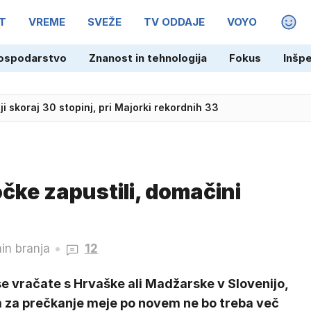
T
VREME
SVEŽE
TV ODDAJE
VOYO
MAGA
 Nikolićem, Čančarjem in zlatimi mladeniči
ospodarstvo
Znanost in tehnologija
Fokus
Inšp
ji skoraj 30 stopinj, pri Majorki rekordnih 33
očke zapustili, domačini
in branja
12
e vračate s Hrvaške ali Madžarske v Slovenijo,
 za prečkanje meje po novem ne bo treba več