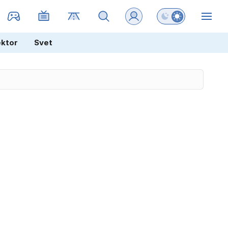
Preklopi barvni na
ZIN
ektor
Svet