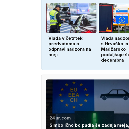
Vlada v četrtek
Vlada nadzor
predvidoma o
s Hrvaško in
odpravi nadzora na
Madžarsko
meji
podaljšuje š
decembra
24ur.com
Simbolično bo padla še zadnja meja,