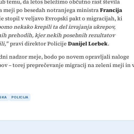
jub temu, da letos beležimo občutno rast števila
a meji po besedah notranjega ministra
Francija
je stopil v veljavo Evropski pakt o migracijah, ki
bomo nekako krepili ta del izvajanja ukrepov,
ih prehodih, kjer nekih posebnih rezultatov
i,"
pravi direktor Policije
Danijel Lorbek
.
zredni nadzor meje, bodo po novem opravljali naloge
v – torej preprečevanje migracij na zeleni meji in 
SKA
POLICIJA