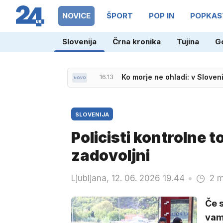
NOVICE
ŠPORT
POP IN
POPKAS
15.46
Slovenija brez Dončića, a z
Slovenija
Črna kronika
Tujina
G
16.13
Ko morje ne ohladi: v Sloveni
SLOVENIJA
Policisti kontrolne t
zadovoljni
Ljubljana, 12. 06. 2026 19.44
2 m
Če s
vam