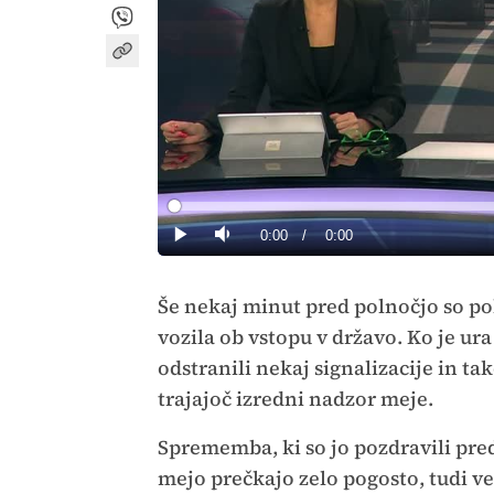
Loaded
:
0%
Current
0:00
/
Duration
0:00
Predvajaj
Tiho
Time
Še nekaj minut pred polnočjo so po
vozila ob vstopu v državo. Ko je ura
odstranili nekaj signalizacije in tak
trajajoč izredni nadzor meje.
Sprememba, ki so jo pozdravili pred
mejo prečkajo zelo pogosto, tudi v