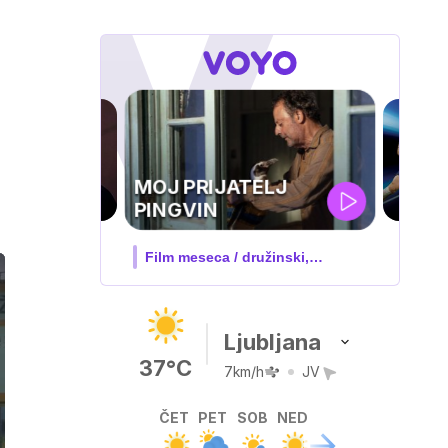
UEFA
SUPERPOKAL
V živo na VOYO: sreda ob 20.30
Ljubljana
37°C
7km/h
JV
ČET
PET
SOB
NED