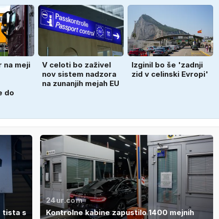
 na meji
V celoti bo zaživel
Izginil bo še 'zadnji
nov sistem nadzora
zid v celinski Evropi'
na zunanjih mejah EU
e do
24ur.com
 tista s
Kontrolne kabine zapustilo 1400 mejnih