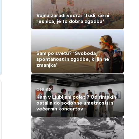
Vojna zaradi vedra: 'Tudi, če ni
resnica, je to dobra zgodba'
Sam po svetu? 'Svoboda,
spontanost in zgodbe, ki jih ne
zmanjka'
OGLAS
Kam v Ljubljani poleti? Od rimskih
ostalin do sodobne umetnosti in
večernih koncertov