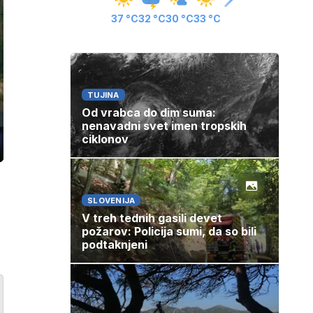
37 °C
32 °C
30 °C
33 °C
TUJINA
Od vrabca do dim suma:
nenavadni svet imen tropskih
ciklonov
ozaslonski
in
SLOVENIJA
V treh tednih gasili devet
požarov: Policija sumi, da so bili
podtaknjeni