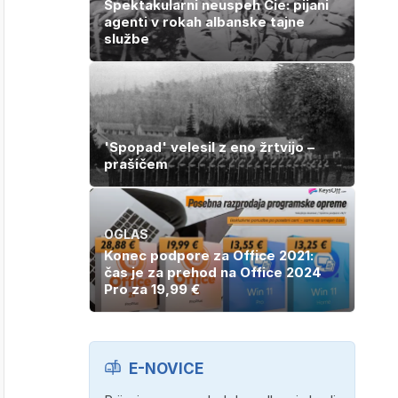
Spektakularni neuspeh Cie: pijani
agenti v rokah albanske tajne
službe
'Spopad' velesil z eno žrtvijo –
prašičem
OGLAS
Konec podpore za Office 2021:
čas je za prehod na Office 2024
Pro za 19,99 €
E-NOVICE