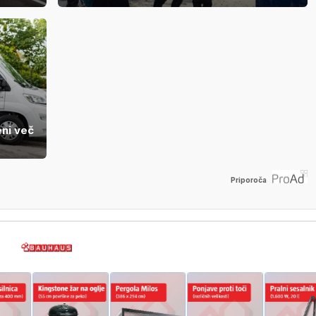
eni več
Priporoča