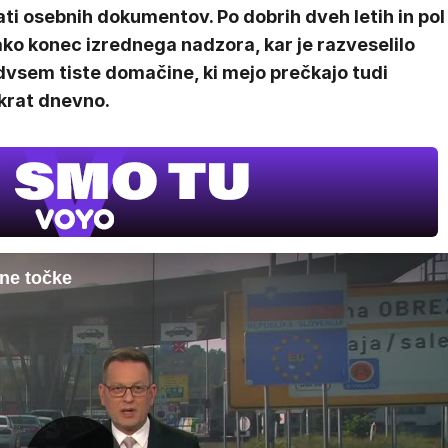
ti osebnih dokumentov. Po dobrih dveh letih in pol
ako konec izrednega nadzora, kar je razveselilo
dvsem tiste domačine, ki mejo prečkajo tudi
krat dnevno.
lne točke