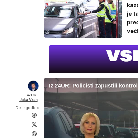
kaza
je t
pre
več
Iz 24UR: Policisti zapustili kontro
AVTOR:
Jaka Vran
Deli zgodbo: