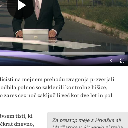
Predvajaj
Cel
nač
licisti na mejnem prehodu Dragonja preverjali
 odbila polnoč so zaklenili kontrolne hišice,
o zares čez noč zaključili več kot dve let in pol
vsem tisti, ki
Za prestop meje s Hrvaške ali
ečkrat dnevno,
Madžarske v Slovenijo ni treba