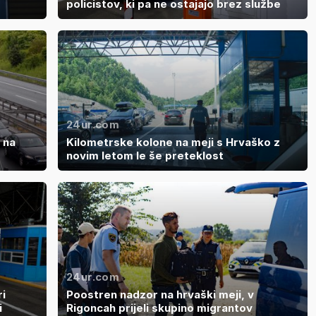
policistov, ki pa ne ostajajo brez službe
24ur.com
 na
Kilometrske kolone na meji s Hrvaško z
novim letom le še preteklost
24ur.com
i
Poostren nadzor na hrvaški meji, v
i
Rigoncah prijeli skupino migrantov