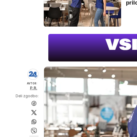
pril
AVTOR:
P.R.
Deli zgodbo: