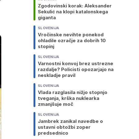
Zgodovinski korak: Aleksander
Sekulić na klopi katalonskega
giganta
SLOVENIJA
Vročinske nevihte ponekod
ohladile ozračje za dobrih 10
stopinj
SLOVENIJA
Varnostni konvoj brez ustrezne
razdalje? Policisti opozarjajo na
neskladje pravil
SLOVENIJA
Vlada razglasila nižjo stopnjo
tveganja, krška nuklearka
zmanjšuje moč
SLOVENIJA
Jambrek zanikal navedbe o
ustavni obtožbi zoper
predsednico