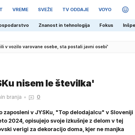
T
VREME
SVEŽE
TV ODDAJE
VOYO
MAGA
ospodarstvo
Znanost in tehnologija
Fokus
Inšp
etske vojne? ZDA preiskujejo domnevno vlogo Irana
ili v vozilo varovane osebe, sta postali javni osebi'
Ku nisem le številka'
in branja
0
 zaposleni v JYSKu, "Top delodajalcu" v Sloveniji
eto 2024, opisujejo svoje izkušnje z delom v tej
vski verigi za dekoracijo doma, kjer ne manjka