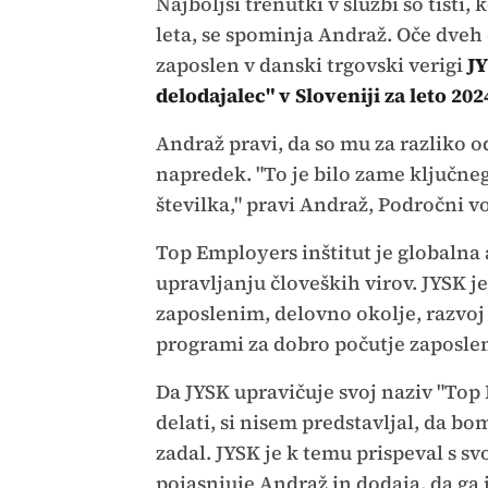
Najboljši trenutki v službi so tisti
leta, se spominja Andraž. Oče dveh 
zaposlen v danski trgovski verigi
J
delodajalec" v Sloveniji za leto 202
Andraž pravi, da so mu za razliko o
napredek. "To je bilo zame ključn
številka," pravi Andraž, Področni v
Top Employers inštitut je globalna 
upravljanju človeških virov. JYSK j
zaposlenim, delovno okolje, razvoj 
programi za dobro počutje zaposle
Da JYSK upravičuje svoj naziv "Top 
delati, si nisem predstavljal, da bom
zadal. JYSK je k temu prispeval s s
pojasnjuje Andraž in dodaja, da ga 