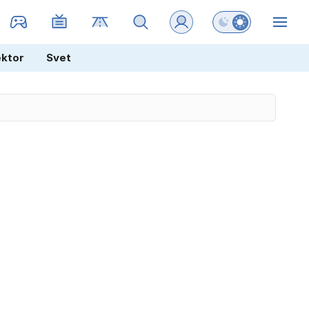
Preklopi barvni na
ZIN
ektor
Svet