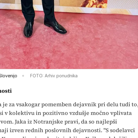
Slovenijo
FOTO: Arhiv ponudnika
osti
 je za vsakogar pomemben dejavnik pri delu tudi to
si v kolektivu in pozitivno vzdušje močno vplivata
tvom. Jaka iz Notranjske pravi, da so najlepši
aji izven rednih poslovnih dejavnosti. "S sodelavci