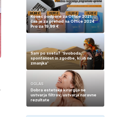
OGLAS
Konec podpore za Office 2021:
čas je za prehod na Office 2024
Pro za 19,99 €
Sam po svetu? 'Svoboda,
spontanost in zgodbe, ki jih ne
zmanjka'
OGLAS
,
Dobra estetska kirurgija ne
ustvarja filtrov, ustvarja naravne
rezultate