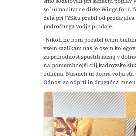
smo sodelovali pri sanaciji poplav 
se humanitarne dirke Wings for Life 
dela pri JYSKu prebil od prodajalca
področnega vodje prodaje.
"Nikoli ne bom pozabil team buildi
vsem razlikam nas je osem kolegov
za prihodnost spustili nazaj v dolino
najpomembnejši cilj kadrovske služ
odlična. Nasmeh in dobra volja sta v
Odnosi so odprti in drugačna mnenja