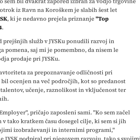
, ko sem bil dvakrat zapored izbran za vodjo trgovine
otrok iz Ravn na Koroškem je slabih šest let
YSK
, ki je nedavno prejela priznanje
"Top
4
.
d prejšnjih služb v JYSKu ponudili razvoj in
ega pomena, saj mi je pomembno, da nisem le
odja prodaje pri JYSKu.
avtoriteta za prepoznavanje odličnosti pri
e bil ocenjen na več področjih, kot so predanost
talentov, učenje, raznolikost in vključenost ter
nih.
Employer", pričajo zaposleni sami. "Ko sem začel
 v tako kratkem času dosegel cilje, ki sem si jih
vojimi izobraževanji in internimi programi,"
je JYSK podpiral pri njegovem razvoju, tako s svojim