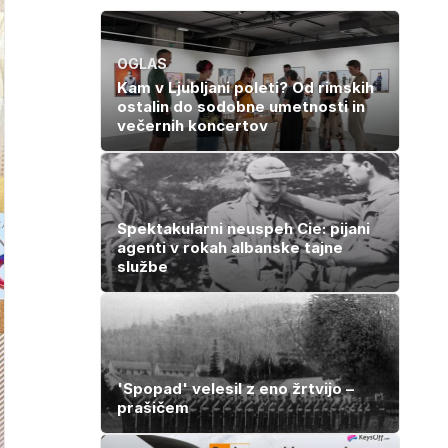
OGLAS
Kam v Ljubljani poleti? Od rimskih
ostalin do sodobne umetnosti in
večernih koncertov
Spektakularni neuspeh Cie: pijani
agenti v rokah albanske tajne
službe
'Spopad' velesil z eno žrtvijo –
prašičem