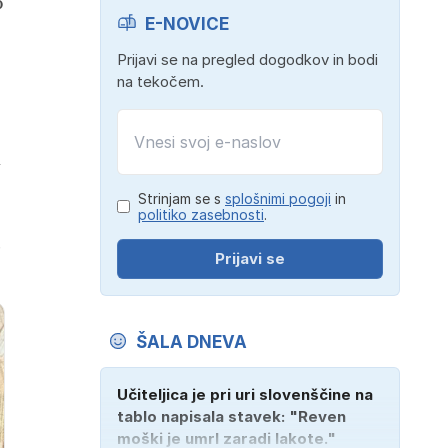
o
E-NOVICE
Prijavi se na pregled dogodkov in bodi
na tekočem.
i
Strinjam se s
splošnimi pogoji
in
politiko zasebnosti
.
.
Prijavi se
ŠALA DNEVA
Učiteljica je pri uri slovenščine na
tablo napisala stavek: "Reven
moški je umrl zaradi lakote."