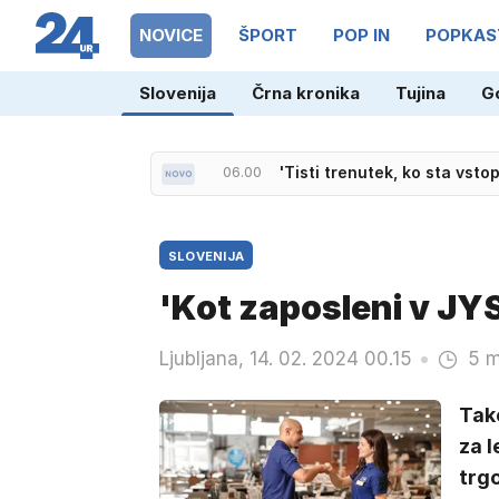
NOVICE
ŠPORT
POP IN
POPKAS
Slovenija
Črna kronika
Tujina
G
06.02
Voda kot nova tarča kibern
06.00
'Tisti trenutek, ko sta vstop
SLOVENIJA
'Kot zaposleni v JYS
Ljubljana, 14. 02. 2024 00.15
5 m
Tako
za l
trgo