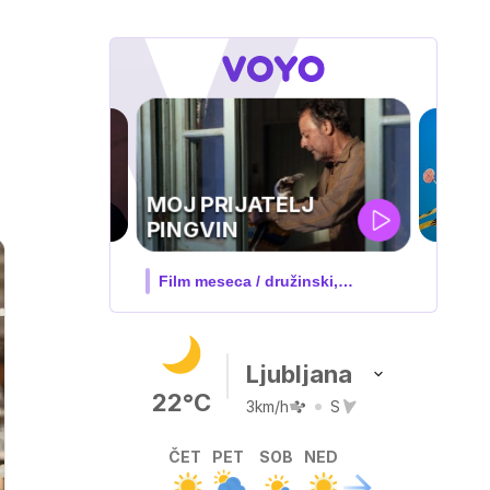
IQ 160
Nova hrvaška serija
Ljubljana
22°C
3km/h
S
ČET
PET
SOB
NED