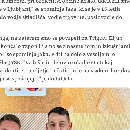
v Komendi, pri ozelenitvi občine Krško, udeležili sm
v Ljubljani," se spominja Jaka, ki se je v 15 letih
 do vodje skladišča, vodje trgovine, poslovodje do
nga, na katerem smo se povzpeli na Triglav. Kljub
 končalo vzpon in smo se z nasmehom in izkušnjam
," se spominja Jaka. Priti na delo z veseljem je
be JYSK. "Vzdušje in delovno okolje sta tukaj
 identiteti podjetja in čutiti ju je na vsakem koraku
 se spoštujejo," je dodal Jaka.