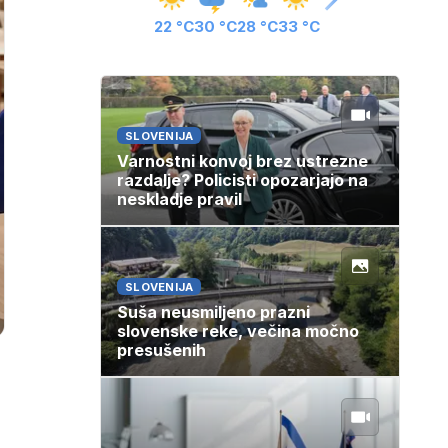
22 °C
30 °C
28 °C
33 °C
SLOVENIJA
Varnostni konvoj brez ustrezne
razdalje? Policisti opozarjajo na
neskladje pravil
SLOVENIJA
Suša neusmiljeno prazni
slovenske reke, večina močno
presušenih