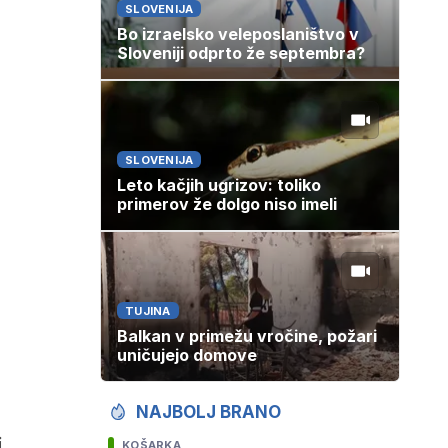
SLOVENIJA
Bo izraelsko veleposlaništvo v
Sloveniji odprto že septembra?
SLOVENIJA
Leto kačjih ugrizov: toliko
primerov že dolgo niso imeli
TUJINA
Balkan v primežu vročine, požari
uničujejo domove
NAJBOLJ BRANO
i
KOŠARKA