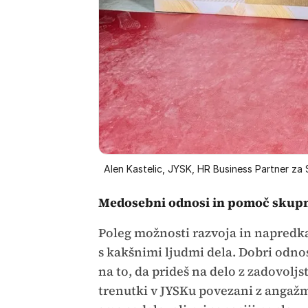
Alen Kastelic, JYSK, HR Business Partner za 
Medosebni odnosi in pomoč skupn
Poleg možnosti razvoja in napredka
s kakšnimi ljudmi dela. Dobri odno
na to, da prideš na delo z zadovoljs
trenutki v JYSKu povezani z angažm