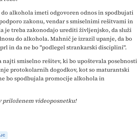
eba do alkohola imeti odgovoren odnos in spodbujati
 podporo zakonu, vendar s smiselnimi rešitvami in
 je treba zakonodajo urediti življenjsko, da služi
odnosu do alkohola. Mahnič je izrazil upanje, da bo
l in da ne bo "podlegel strankarski disciplini".
ba najti smiselno rešitev, ki bo upoštevala posebnosti
anje protokolarnih dogodkov, kot so maturantski
i ne bo spodbujala promocije alkohola in
 v priloženem videoposnetku!
NJC