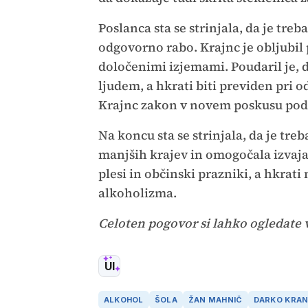
Poslanca sta se strinjala, da je tr
odgovorno rabo. Krajnc je obljubil
določenimi izjemami. Poudaril je, da
ljudem, a hkrati biti previden pri 
Krajnc zakon v novem poskusu podpr
Na koncu sta se strinjala, da je tre
manjših krajev in omogočala izvaj
plesi in občinski prazniki, a hkrat
alkoholizma.
Celoten pogovor si lahko ogledate
UI
ALKOHOL
ŠOLA
ŽAN MAHNIČ
DARKO KRA