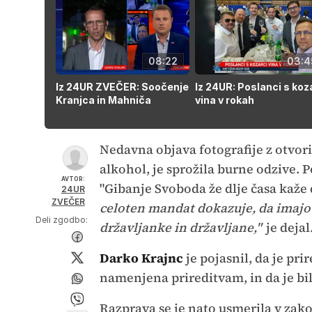
08:22
03:4
Iz 24UR ZVEČER: Soočenje
Iz 24UR: Poslanci s koz
Kranjca in Mahniča
vina v rokah
Nedavna objava fotografije z otvorit
alkohol, je sprožila burne odzive. 
AVTOR:
"Gibanje Svoboda že dlje časa kaže
24UR
ZVEČER
celoten mandat dokazuje, da imajo d
Deli zgodbo:
državljanke in državljane,"
je dejal
Darko Krajnc
je pojasnil, da je pri
namenjena prireditvam, in da je bi
Razprava se je nato usmerila v zak