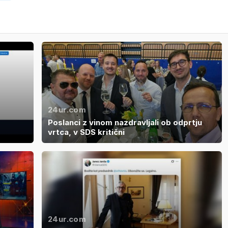
24ur.com
Poslanci z vinom nazdravljali ob odprtju
vrtca, v SDS kritični
24ur.com