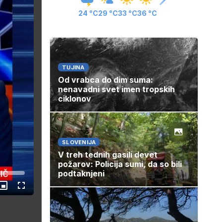
24 °C
29 °C
33 °C
36 °C
TUJINA
Od vrabca do dim suma:
nenavadni svet imen tropskih
ciklonov
SLOVENIJA
V treh tednih gasili devet
požarov: Policija sumi, da so bili
podtaknjeni
Slika
Celozaslonski
v
način
sliki