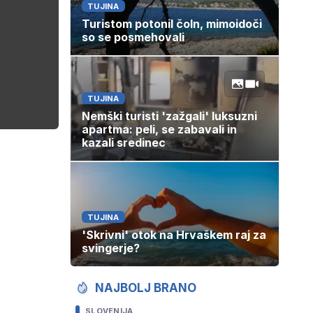
TUJINA
Turistom potonil čoln, mimoidoči
so se posmehovali
TUJINA
Nemški turisti 'zažgali' luksuzni
apartma: peli, se zabavali in
kazali sredinec
TUJINA
'Skrivni' otok na Hrvaškem raj za
svingerje?
NAJBOLJ BRANO
SLOVENIJA