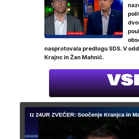
nazd
poli
dvor
pou
obso
nasprotovala predlogu SDS. V odd
Krajnc in Žan Mahnič.
Iz 24UR ZVEČER: Soočenje Kranjca in M