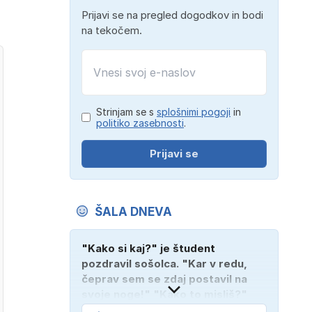
Prijavi se na pregled dogodkov in bodi
na tekočem.
Strinjam se s
splošnimi pogoji
in
politiko zasebnosti
.
Prijavi se
ŠALA DNEVA
"Kako si kaj?" je študent
pozdravil sošolca. "Kar v redu,
čeprav sem se zdaj postavil na
svoje noge!" "Kako to misliš?"
"Oče mi je vzel avto!"