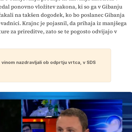
edal ponovno vložitev zakona, ki so ga v Gibanju
o čakali na takšen dogodek, ko bo poslanec Gibanja
vadnici. Krajnc je pojasnil, da prihaja iz manjšega
ure za prireditve, zato se te pogosto odvijajo v
 vinom nazdravljali ob odprtju vrtca, v SDS