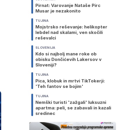
Pirnat: Varovanje Nataše Pirc
Musar je nezakonito
TUJINA
Mojstrsko reševanje: helikopter
lebdel nad skalami, ven skočili
reševalci
SLOVENIJA
Kdo si najbolj mane roke ob
obisku Dončićevih Lakersov v
Sloveniji?
TUJINA
Pica, klobuk in mrtvi TikTokerji:
'Teh fantov se bojim'
TUJINA
Nemški turisti 'zažgali' luksuzni
apartma: peli, se zabavali in kazali
sredinec