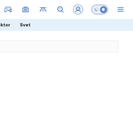
Preklopi barvni na
ZIN
ektor
Svet