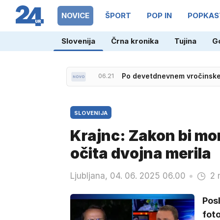
NOVICE
ŠPORT
POP IN
POPKAS
Slovenija
Črna kronika
Tujina
G
06.21
Po devetdnevnem vročinske
SLOVENIJA
Krajnc: Zakon bi mor
očita dvojna merila
Ljubljana, 04. 06. 2025 06.00
2 
Pos
foto