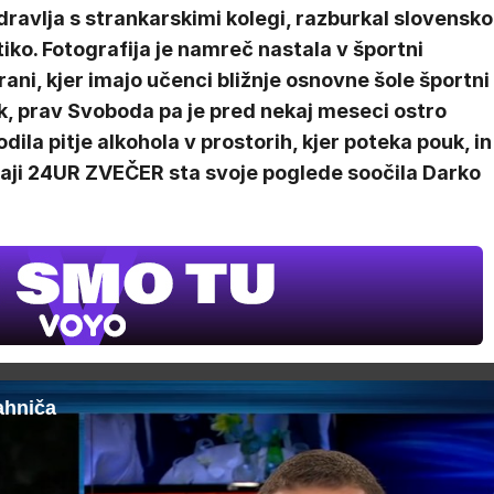
ravlja s strankarskimi kolegi, razburkal slovensko
tiko. Fotografija je namreč nastala v športni
ani, kjer imajo učenci bližnje osnovne šole športni
k, prav Svoboda pa je pred nekaj meseci ostro
dila pitje alkohola v prostorih, kjer poteka pouk, in
aji 24UR ZVEČER sta svoje poglede soočila Darko
ahniča