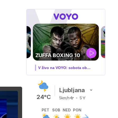
MOTOGP . VN
VELIKE BRITANIJE
V živo na VOYO: PET-NED
Ljubljana
24°C
5km/h
S
PET
SOB
NED
PON