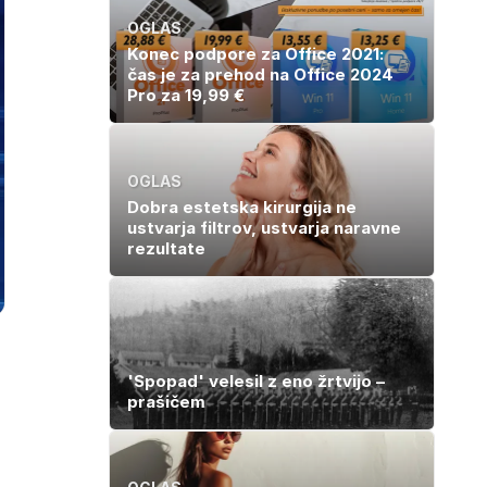
OGLAS
Konec podpore za Office 2021:
čas je za prehod na Office 2024
Pro za 19,99 €
OGLAS
Dobra estetska kirurgija ne
ustvarja filtrov, ustvarja naravne
rezultate
'Spopad' velesil z eno žrtvijo –
prašičem