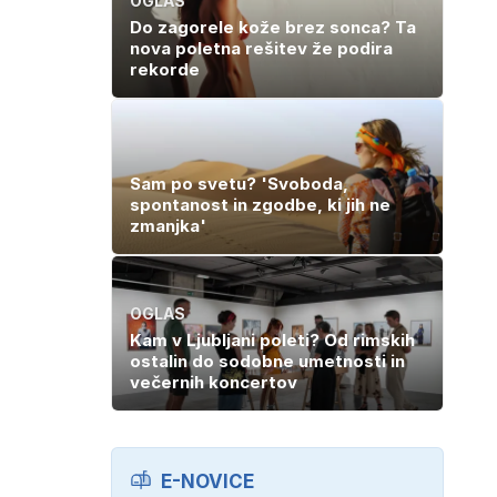
OGLAS
Do zagorele kože brez sonca? Ta
nova poletna rešitev že podira
rekorde
Sam po svetu? 'Svoboda,
spontanost in zgodbe, ki jih ne
zmanjka'
OGLAS
Kam v Ljubljani poleti? Od rimskih
ostalin do sodobne umetnosti in
večernih koncertov
E-NOVICE