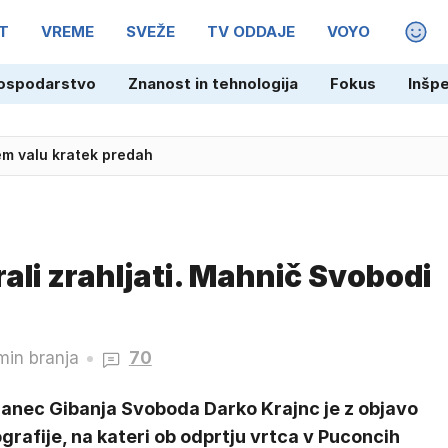
T
VREME
SVEŽE
TV ODDAJE
VOYO
MAGA
ospodarstvo
Znanost in tehnologija
Fokus
Inšp
m valu kratek predah
ali zrahljati. Mahnič Svobodi
min branja
70
lanec Gibanja Svoboda Darko Krajnc je z objavo
grafije, na kateri ob odprtju vrtca v Puconcih