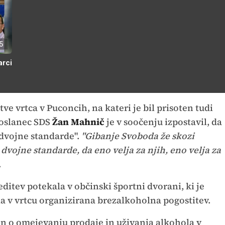
5
arci
ve vrtca v Puconcih, na kateri je bil prisoten tudi
Poslanec SDS
Žan Mahnič
je v soočenju izpostavil, da
 dvojne standarde".
"Gibanje Svoboda že skozi
vojne standarde, da eno velja za njih, eno velja za
.
reditev potekala v občinski športni dvorani, ki je
la v vrtcu organizirana brezalkoholna pogostitev.
on o omejevanju prodaje in uživanja alkohola v