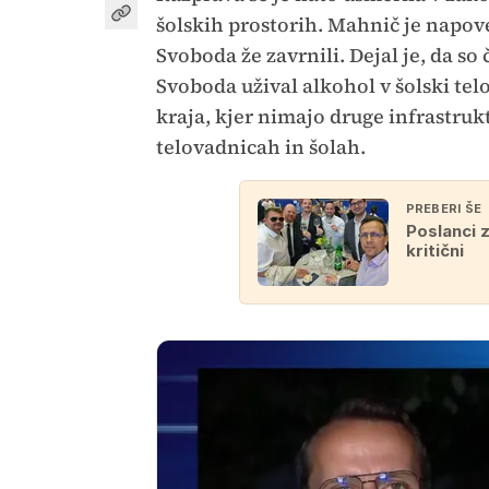
šolskih prostorih. Mahnič je napov
Svoboda že zavrnili. Dejal je, da s
Svoboda užival alkohol v šolski telo
kraja, kjer nimajo druge infrastrukt
telovadnicah in šolah.
PREBERI ŠE
Poslanci z
kritični