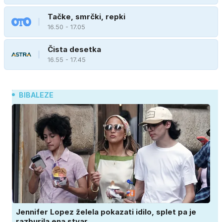
Tačke, smrčki, repki
16.50 - 17.05
Čista desetka
16.55 - 17.45
BIBALEZE
Jennifer Lopez želela pokazati idilo, splet pa je
razburila ena stvar