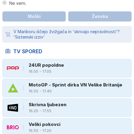
Ne vem.
Moški
Ženska
V Mariboru iščejo žvižgača in 'skrivajo nepravilnosti'?
'Sistemski izziv'
TV SPORED
24UR popoldne
16.55 - 17.05
MotoGP - Sprint dirka VN Velike Britanije
16.55 - 17.40
Skrivna ljubezen
16.20 - 17.55
Veliki pokovci
16.55 - 17.20