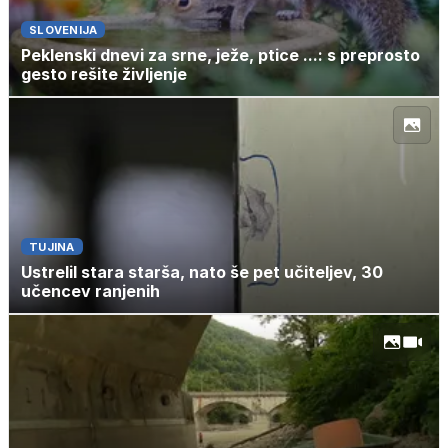
SLOVENIJA
Peklenski dnevi za srne, ježe, ptice ...: s preprosto
gesto rešite življenje
TUJINA
Ustrelil stara starša, nato še pet učiteljev, 30
učencev ranjenih