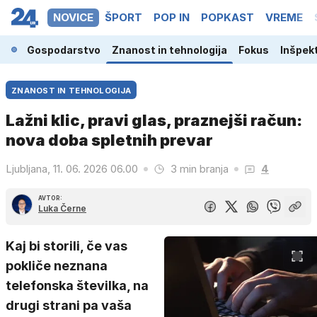
NOVICE
ŠPORT
POP IN
POPKAST
VREME
ina
Gospodarstvo
Znanost in tehnologija
Fokus
Inšpek
ZNANOST IN TEHNOLOGIJA
Lažni klic, pravi glas, praznejši račun:
nova doba spletnih prevar
Ljubljana, 11. 06. 2026 06.00
3 min branja
4
AVTOR:
Luka Černe
Kaj bi storili, če vas
pokliče neznana
telefonska številka, na
drugi strani pa vaša