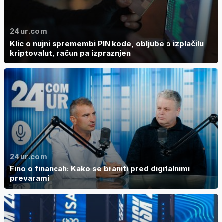
24ur.com
Klic o nujni spremembi PIN kode, obljube o izplačilu
kriptovalut, račun pa izpraznjen
24ur.com
Fino o financah: Kako se braniti pred digitalnimi
prevarami