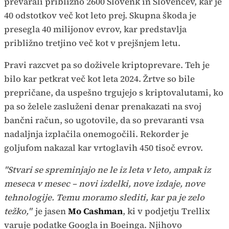
prevarali približno 2600 Slovenk in Slovencev, kar je
40 odstotkov več kot leto prej. Skupna škoda je
presegla 40 milijonov evrov, kar predstavlja
približno tretjino več kot v prejšnjem letu.
Pravi razcvet pa so doživele kriptoprevare. Teh je
bilo kar petkrat več kot leta 2024. Žrtve so bile
prepričane, da uspešno trgujejo s kriptovalutami, ko
pa so želele zasluženi denar prenakazati na svoj
bančni račun, so ugotovile, da so prevaranti vsa
nadaljnja izplačila onemogočili. Rekorder je
goljufom nakazal kar vrtoglavih 450 tisoč evrov.
"Stvari se spreminjajo ne le iz leta v leto, ampak iz
meseca v mesec – novi izdelki, nove izdaje, nove
tehnologije. Temu moramo slediti, kar pa je zelo
težko,"
je jasen
Mo Cashman
, ki v podjetju Trellix
varuje podatke Googla in Boeinga. Njihovo