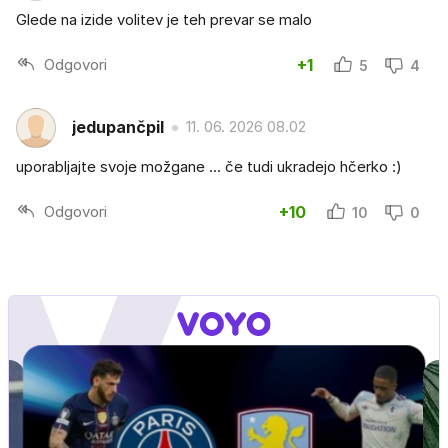
Glede na izide volitev je teh prevar se malo
Odgovori
+1
5
4
jedupančpil
11. 06. 2026 08.02
uporabljajte svoje možgane ... če tudi ukradejo hčerko :)
Odgovori
+10
10
0