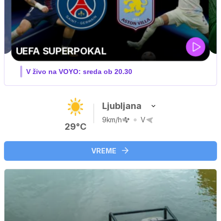
ZUFFA BOXING 10
V živo na VOYO: sobota ob 20.00
Ljubljana
9km/h
V
29°C
VREME