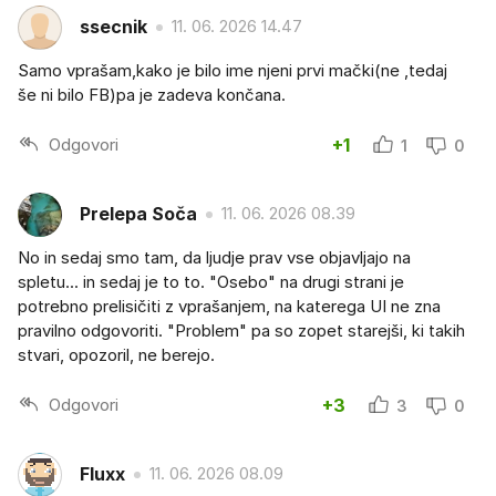
ssecnik
11. 06. 2026 14.47
Samo vprašam,kako je bilo ime njeni prvi mački(ne ,tedaj
še ni bilo FB)pa je zadeva končana.
Odgovori
+1
1
0
Prelepa Soča
11. 06. 2026 08.39
No in sedaj smo tam, da ljudje prav vse objavljajo na
spletu... in sedaj je to to. "Osebo" na drugi strani je
potrebno prelisičiti z vprašanjem, na katerega UI ne zna
pravilno odgovoriti. "Problem" pa so zopet starejši, ki takih
stvari, opozoril, ne berejo.
Odgovori
+3
3
0
Fluxx
11. 06. 2026 08.09