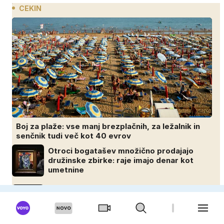
CEKIN
Boj za plaže: vse manj brezplačnih, za ležalnik in
senčnik tudi več kot 40 evrov
Otroci bogatašev množično prodajajo
družinske zbirke: raje imajo denar kot
umetnine
Medtem ko je svet trepetal zaradi vojne,
so oni služili 600.000 evrov na minuto