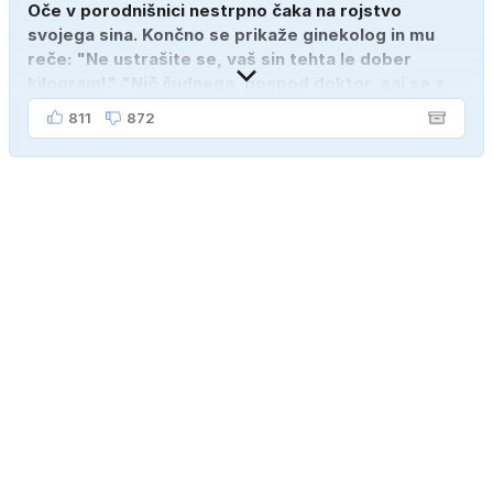
Oče v porodnišnici nestrpno čaka na rojstvo
svojega sina. Končno se prikaže ginekolog in mu
reče: "Ne ustrašite se, vaš sin tehta le dober
kilogram!" "Nič čudnega, gospod doktor, saj se z
ženo poznava šele tri mesece."
811
872