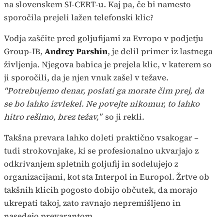
na slovenskem SI-CERT-u. Kaj pa, če bi namesto
sporočila prejeli lažen telefonski klic?
Vodja zaščite pred goljufijami za Evropo v podjetju
Group-IB,
Andrey Parshin
, je delil primer iz lastnega
življenja. Njegova babica je prejela klic, v katerem so
ji sporočili, da je njen vnuk zašel v težave.
"Potrebujemo denar, poslati ga morate čim prej, da
se bo lahko izvlekel. Ne povejte nikomur, to lahko
hitro rešimo, brez težav,"
so ji rekli.
Takšna prevara lahko doleti praktično vsakogar –
tudi strokovnjake, ki se profesionalno ukvarjajo z
odkrivanjem spletnih goljufij in sodelujejo z
organizacijami, kot sta Interpol in Europol. Žrtve ob
takšnih klicih pogosto dobijo občutek, da morajo
ukrepati takoj, zato ravnajo nepremišljeno in
nasedejo prevarantom.