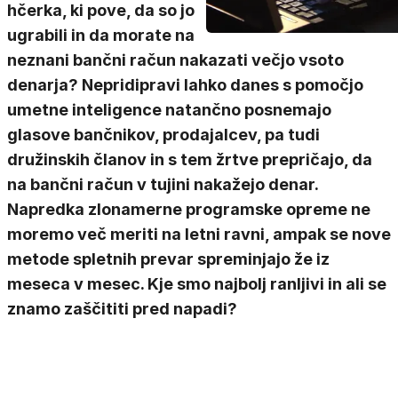
hčerka, ki pove, da so jo
ugrabili in da morate na
neznani bančni račun nakazati večjo vsoto
denarja? Nepridipravi lahko danes s pomočjo
umetne inteligence natančno posnemajo
glasove bančnikov, prodajalcev, pa tudi
družinskih članov in s tem žrtve prepričajo, da
na bančni račun v tujini nakažejo denar.
Napredka zlonamerne programske opreme ne
moremo več meriti na letni ravni, ampak se nove
metode spletnih prevar spreminjajo že iz
meseca v mesec. Kje smo najbolj ranljivi in ali se
znamo zaščititi pred napadi?