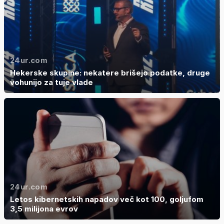
24ur.com
Hekerske skupine: nekatere brišejo podatke, druge
vohunijo za tuje vlade
24ur.com
Letos kibernetskih napadov več kot 100, goljufom
3,5 milijona evrov