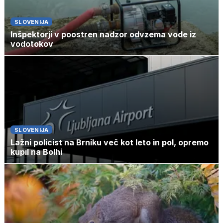
SLOVENIJA
Inšpektorji v poostren nadzor odvzema vode iz
vodotokov
SLOVENIJA
Lažni policist na Brniku več kot leto in pol, opremo
kupil na Bolhi