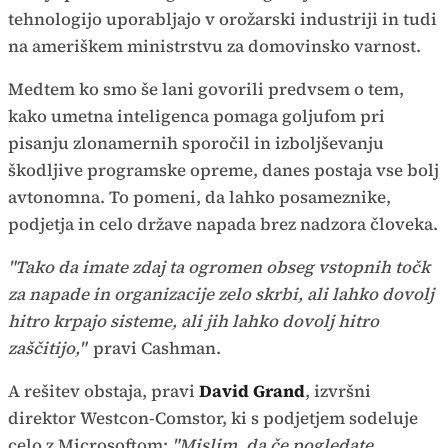
tehnologijo uporabljajo v orožarski industriji in tudi
na ameriškem ministrstvu za domovinsko varnost.
Medtem ko smo še lani govorili predvsem o tem,
kako umetna inteligenca pomaga goljufom pri
pisanju zlonamernih sporočil in izboljševanju
škodljive programske opreme, danes postaja vse bolj
avtonomna. To pomeni, da lahko posameznike,
podjetja in celo države napada brez nadzora človeka.
"Tako da imate zdaj ta ogromen obseg vstopnih točk
za napade in organizacije zelo skrbi, ali lahko dovolj
hitro krpajo sisteme, ali jih lahko dovolj hitro
zaščitijo,"
pravi Cashman.
A rešitev obstaja, pravi
David Grand
, izvršni
direktor Westcon-Comstor, ki s podjetjem sodeluje
celo z Microsoftom:
"Mislim, da če pogledate