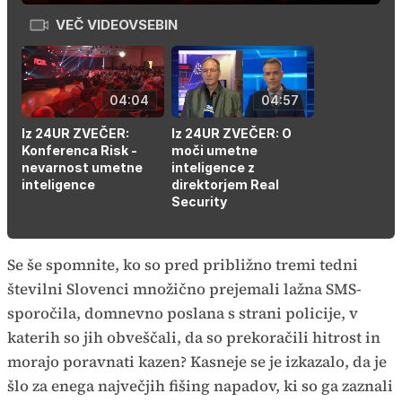
v
način
sliki
VEČ VIDEOVSEBIN
Time
04:04
04:57
Iz 24UR ZVEČER:
Iz 24UR ZVEČER: O
Konferenca Risk -
moči umetne
nevarnost umetne
inteligence z
inteligence
direktorjem Real
Security
Se še spomnite, ko so pred približno tremi tedni
številni Slovenci množično prejemali lažna SMS-
sporočila, domnevno poslana s strani policije, v
katerih so jih obveščali, da so prekoračili hitrost in
morajo poravnati kazen? Kasneje se je izkazalo, da je
šlo za enega največjih fišing napadov, ki so ga zaznali