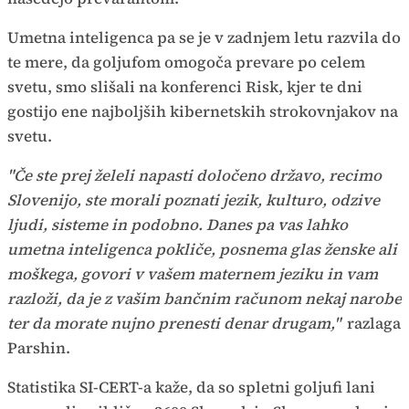
Umetna inteligenca pa se je v zadnjem letu razvila do
te mere, da goljufom omogoča prevare po celem
svetu, smo slišali na konferenci Risk, kjer te dni
gostijo ene najboljših kibernetskih strokovnjakov na
svetu.
"Če ste prej želeli napasti določeno državo, recimo
Slovenijo, ste morali poznati jezik, kulturo, odzive
ljudi, sisteme in podobno. Danes pa vas lahko
umetna inteligenca pokliče, posnema glas ženske ali
moškega, govori v vašem maternem jeziku in vam
razloži, da je z vašim bančnim računom nekaj narobe
ter da morate nujno prenesti denar drugam,"
razlaga
Parshin.
Statistika SI-CERT-a kaže, da so spletni goljufi lani