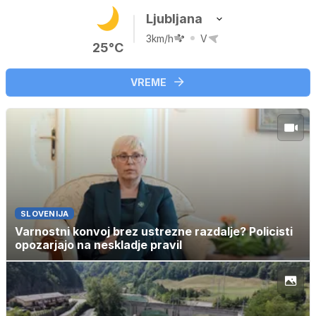
Ljubljana
3km/h
V
25°C
VREME
SLOVENIJA
Varnostni konvoj brez ustrezne razdalje? Policisti
opozarjajo na neskladje pravil