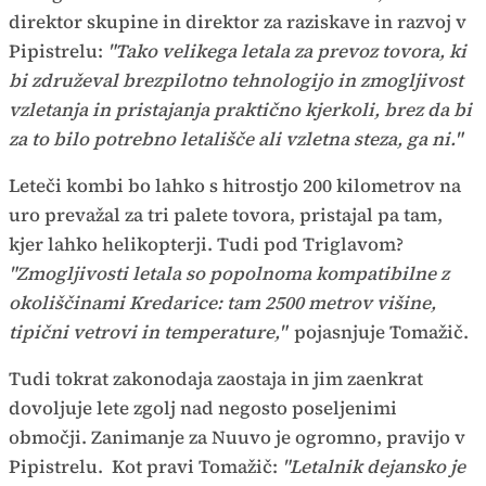
direktor skupine in direktor za raziskave in razvoj v
Pipistrelu:
"Tako velikega letala za prevoz tovora, ki
bi združeval brezpilotno tehnologijo in zmogljivost
vzletanja in pristajanja praktično kjerkoli, brez da bi
za to bilo potrebno letališče ali vzletna steza, ga ni."
Leteči kombi bo lahko s hitrostjo 200 kilometrov na
uro prevažal za tri palete tovora, pristajal pa tam,
kjer lahko helikopterji. Tudi pod Triglavom?
"Zmogljivosti letala so popolnoma kompatibilne z
okoliščinami Kredarice: tam 2500 metrov višine,
tipični vetrovi in temperature,"
pojasnjuje Tomažič.
Tudi tokrat zakonodaja zaostaja in jim zaenkrat
dovoljuje lete zgolj nad negosto poseljenimi
območji. Zanimanje za Nuuvo je ogromno, pravijo v
Pipistrelu. Kot pravi Tomažič:
"Letalnik dejansko je