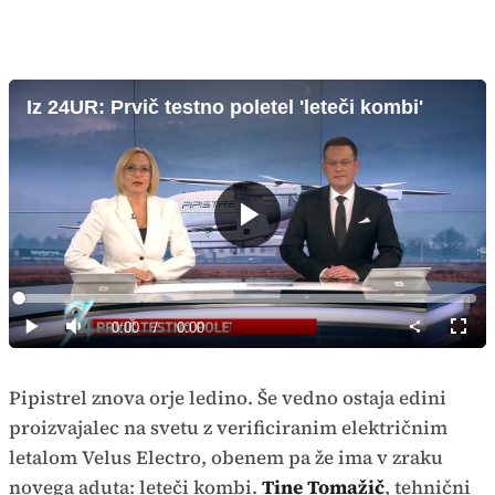
Iz 24UR: Prvič testno poletel 'leteči kombi'
Predvajaj
Loaded
:
0%
Current
0:00
/
Duration
0:00
Predvajaj
Tiho
Celoz
način
Time
Pipistrel znova orje ledino. Še vedno ostaja edini
proizvajalec na svetu z verificiranim električnim
letalom Velus Electro, obenem pa že ima v zraku
novega aduta: leteči kombi.
Tine Tomažič
, tehnični