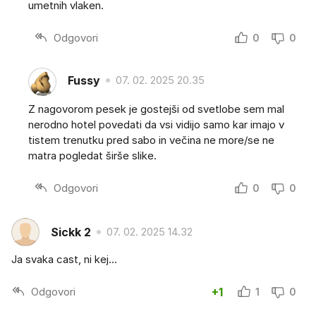
umetnih vlaken.
Odgovori
0
0
Fussy
07. 02. 2025 20.35
Z nagovorom pesek je gostejši od svetlobe sem mal
nerodno hotel povedati da vsi vidijo samo kar imajo v
tistem trenutku pred sabo in večina ne more/se ne
matra pogledat širše slike.
Odgovori
0
0
Sickk 2
07. 02. 2025 14.32
Ja svaka cast, ni kej...
Odgovori
+1
1
0