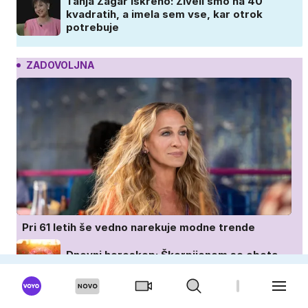
Tanja Žagar iskreno: Živeli smo na 40
kvadratih, a imela sem vse, kar otrok
potrebuje
ZADOVOLJNA
Pri 61 letih še vedno narekuje modne trende
Dnevni horoskop: Škorpijonom se obeta
napredek, vodnarje čaka dobra novica