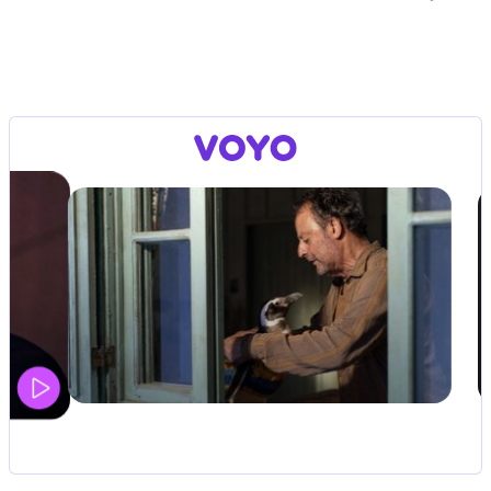
IQ 160
Nova hrvaška serija
…