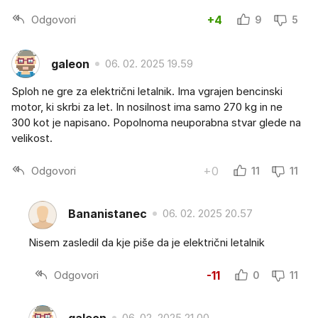
Odgovori
+4
9
5
galeon
06. 02. 2025 19.59
Sploh ne gre za električni letalnik. Ima vgrajen bencinski
motor, ki skrbi za let. In nosilnost ima samo 270 kg in ne
300 kot je napisano. Popolnoma neuporabna stvar glede na
velikost.
Odgovori
+0
11
11
Bananistanec
06. 02. 2025 20.57
Nisem zasledil da kje piše da je električni letalnik
Odgovori
-11
0
11
galeon
06. 02. 2025 21.00