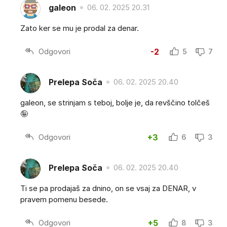
galeon
06. 02. 2025 20.31
Zato ker se mu je prodal za denar.
Odgovori
-2
5
7
Prelepa Soča
06. 02. 2025 20.40
galeon, se strinjam s teboj, bolje je, da revščino tolčeš
🤪
Odgovori
+3
6
3
Prelepa Soča
06. 02. 2025 20.40
Ti se pa prodajaš za dnino, on se vsaj za DENAR, v
pravem pomenu besede.
Odgovori
+5
8
3