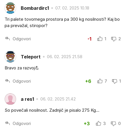
Bombardirc1
07. 02. 2025 10.18
Tri palete tovornega prostora pa 300 kg nosilnosti? Kaj bo
pa prevažal, stiropor?
Odgovori
-1
1
2
Teleport
06. 02. 2025 21.58
Bravo za razvoj💪
Odgovori
+6
7
1
a res1
06. 02. 2025 21.42
So povečali nosilnost. Zadnjič je pisalo 275 Kg...
Odgovori
+3
3
0