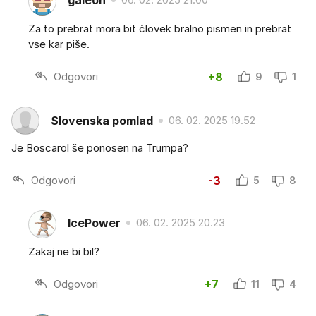
Za to prebrat mora bit človek bralno pismen in prebrat
vse kar piše.
Odgovori
+8
9
1
Slovenska pomlad
06. 02. 2025 19.52
Je Boscarol še ponosen na Trumpa?
Odgovori
-3
5
8
lcePower
06. 02. 2025 20.23
Zakaj ne bi bil?
Odgovori
+7
11
4