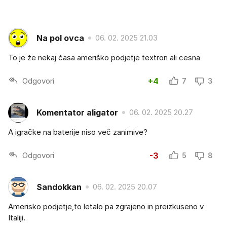
Na pol ovca
06. 02. 2025 21.03
To je že nekaj časa ameriško podjetje textron ali cesna
Odgovori
+4
7
3
Komentator aligator
06. 02. 2025 20.27
A igračke na baterije niso več zanimive?
Odgovori
-3
5
8
Sandokkan
06. 02. 2025 20.07
Amerisko podjetje,to letalo pa zgrajeno in preizkuseno v
Italiji.