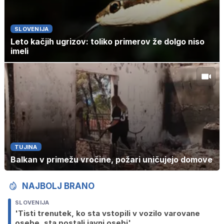
SLOVENIJA
Leto kačjih ugrizov: toliko primerov že dolgo niso
imeli
TUJINA
Balkan v primežu vročine, požari uničujejo domove
NAJBOLJ BRANO
SLOVENIJA
'Tisti trenutek, ko sta vstopili v vozilo varovane
osebe, sta postali javni osebi'