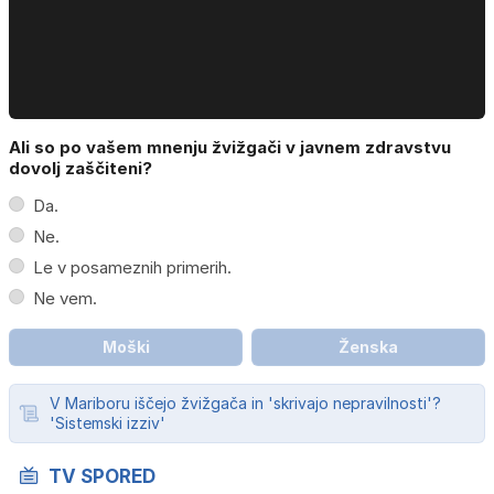
Ali so po vašem mnenju žvižgači v javnem zdravstvu
dovolj zaščiteni?
Da.
Ne.
Le v posameznih primerih.
Ne vem.
Moški
Ženska
V Mariboru iščejo žvižgača in 'skrivajo nepravilnosti'?
'Sistemski izziv'
TV SPORED