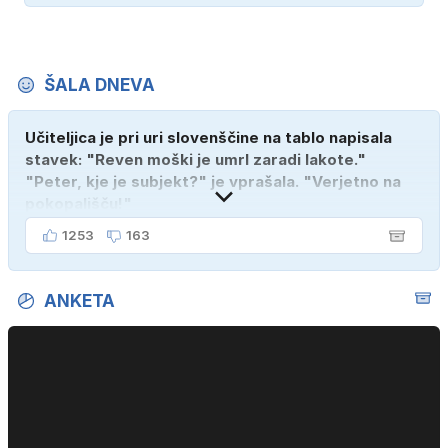
ŠALA DNEVA
Učiteljica je pri uri slovenščine na tablo napisala
stavek: "Reven moški je umrl zaradi lakote."
"Peter, kje je subjekt?" je vprašala. "Verjetno na
pokopališču!"
1253
163
ANKETA