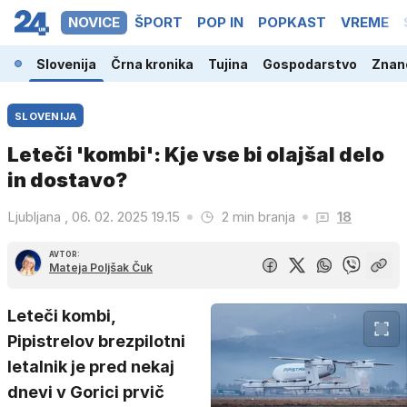
NOVICE
ŠPORT
POP IN
POPKAST
VREME
Slovenija
Črna kronika
Tujina
Gospodarstvo
Znano
SLOVENIJA
Leteči 'kombi': Kje vse bi olajšal delo
in dostavo?
Ljubljana , 06. 02. 2025 19.15
2 min branja
18
AVTOR:
Mateja Poljšak Čuk
Leteči kombi,
Pipistrelov brezpilotni
letalnik je pred nekaj
dnevi v Gorici prvič