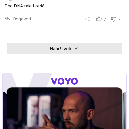
Dno DNA tale Lotrič.
Odgovori
+0
7
7
Naloži več