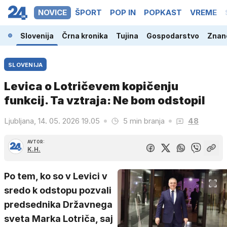
NOVICE
ŠPORT
POP IN
POPKAST
VREME
Slovenija
Črna kronika
Tujina
Gospodarstvo
Znano
SLOVENIJA
Levica o Lotričevem kopičenju
funkcij. Ta vztraja: Ne bom odstopil
Ljubljana, 14. 05. 2026 19.05
5 min branja
48
AVTOR:
K.H.
Po tem, ko so v Levici v
sredo k odstopu pozvali
predsednika Državnega
sveta Marka Lotriča, saj