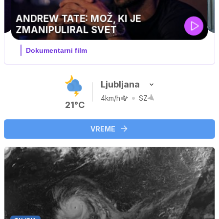
MOJ PRIJATELJ PINGVIN
Film meseca / družinski, pustolovski
…
Ljubljana
4km/h
SZ
21°C
VREME