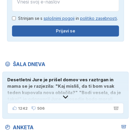
Strinjam se s
splošnimi pogoji
in
politiko zasebnosti
.
Prijavi se
ŠALA DNEVA
Desetletni Jure je prišel domov ves raztrgan in
mama se je razjezila: "Kaj misliš, da ti bom vsak
teden kupovala nova oblačila?" "Bodi vesela, da je
tako!" je odgovoril Jure. "Sosedje bodo morali
kupiti novega sina, tako sem ga prebutal!"
1242
506
ANKETA