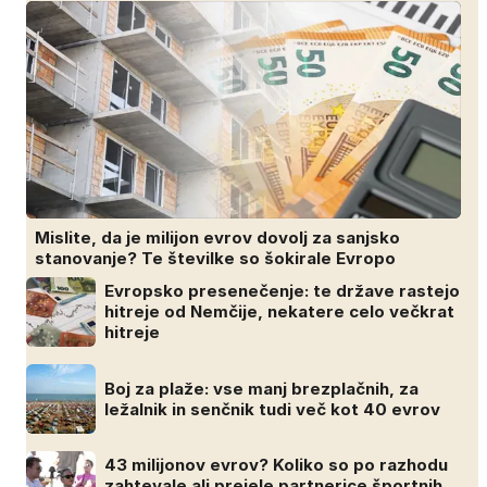
Mislite, da je milijon evrov dovolj za sanjsko
stanovanje? Te številke so šokirale Evropo
Evropsko presenečenje: te države rastejo
hitreje od Nemčije, nekatere celo večkrat
hitreje
Boj za plaže: vse manj brezplačnih, za
ležalnik in senčnik tudi več kot 40 evrov
43 milijonov evrov? Koliko so po razhodu
zahtevale ali prejele partnerice športnih