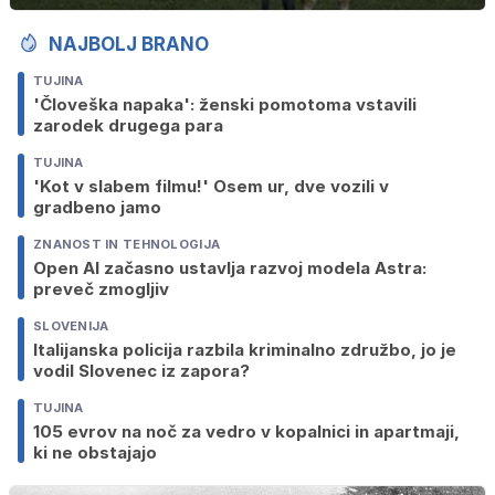
NAJBOLJ BRANO
TUJINA
'Človeška napaka': ženski pomotoma vstavili
zarodek drugega para
TUJINA
'Kot v slabem filmu!' Osem ur, dve vozili v
gradbeno jamo
ZNANOST IN TEHNOLOGIJA
Open AI začasno ustavlja razvoj modela Astra:
preveč zmogljiv
SLOVENIJA
Italijanska policija razbila kriminalno združbo, jo je
vodil Slovenec iz zapora?
TUJINA
105 evrov na noč za vedro v kopalnici in apartmaji,
ki ne obstajajo