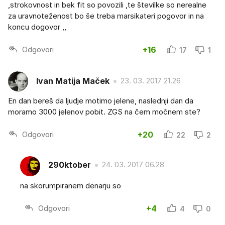
,strokovnost in bek fit so povozili ,te številke so nerealne
za uravnoteženost bo še treba marsikateri pogovor in na
koncu dogovor ,,
Odgovori
+16
17
1
Ivan Matija Maček
23. 03. 2017 21.26
En dan bereš da ljudje motimo jelene, naslednji dan da
moramo 3000 jelenov pobit. ZGS na čem močnem ste?
Odgovori
+20
22
2
290ktober
24. 03. 2017 06.28
na skorumpiranem denarju so
Odgovori
+4
4
0