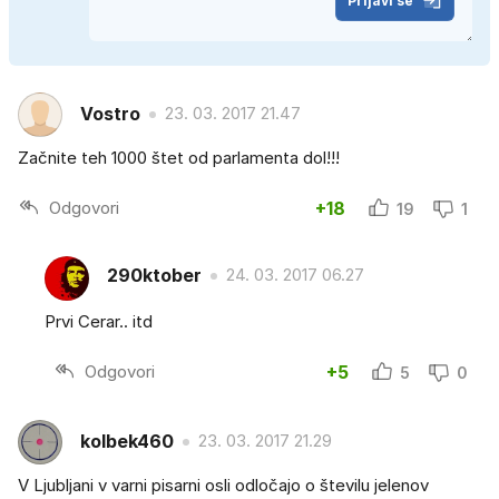
Prijavi se
Vostro
23. 03. 2017 21.47
Začnite teh 1000 štet od parlamenta dol!!!
Odgovori
+18
19
1
290ktober
24. 03. 2017 06.27
Prvi Cerar.. itd
Odgovori
+5
5
0
kolbek460
23. 03. 2017 21.29
V Ljubljani v varni pisarni osli odločajo o številu jelenov