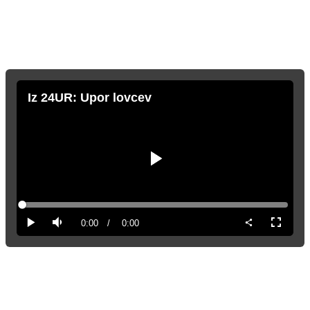
Iz 24UR: Upor lovcev
Predvajaj
Loaded
:
0%
Current
0:00
/
Duration
0:00
Predvajaj
Tiho
Celozas
način
Time