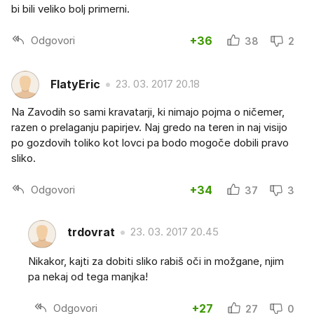
bi bili veliko bolj primerni.
Odgovori
+36
38
2
FlatyEric
23. 03. 2017 20.18
Na Zavodih so sami kravatarji, ki nimajo pojma o ničemer,
razen o prelaganju papirjev. Naj gredo na teren in naj visijo
po gozdovih toliko kot lovci pa bodo mogoče dobili pravo
sliko.
Odgovori
+34
37
3
trdovrat
23. 03. 2017 20.45
Nikakor, kajti za dobiti sliko rabiš oči in možgane, njim
pa nekaj od tega manjka!
Odgovori
+27
27
0