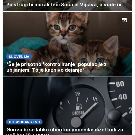
Po strugi bi morali teči Soča in Vipava, a vode ni
SLOVENIJA
'Še je prisotno 'kontroliranje' populacije z
ubijanjem. To je kaznivo dejanje'
GOSPODARSTVO
Goriva bi se lahko občutno pocenila: dizel tudi za