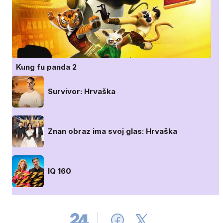
Kung fu panda 2
Survivor: Hrvaška
Znan obraz ima svoj glas: Hrvaška
IQ 160