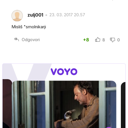
zulj001
23. 03. 2017 20.57
Misliš "smolnikarji
Odgovori
+8
8
0