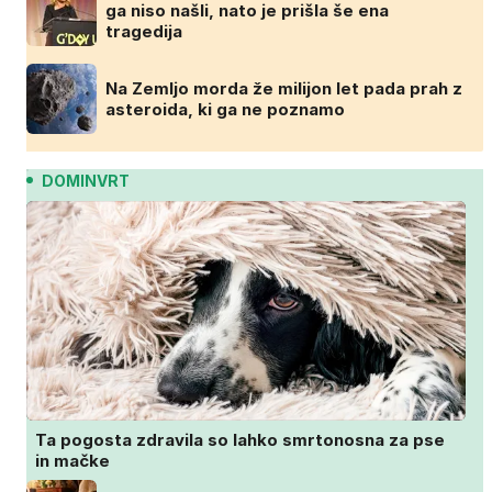
ga niso našli, nato je prišla še ena
tragedija
Na Zemljo morda že milijon let pada prah z
asteroida, ki ga ne poznamo
DOMINVRT
Ta pogosta zdravila so lahko smrtonosna za pse
in mačke