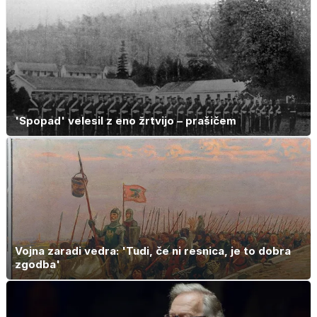
'Spopad' velesil z eno žrtvijo – prašičem
Vojna zaradi vedra: 'Tudi, če ni resnica, je to dobra
zgodba'