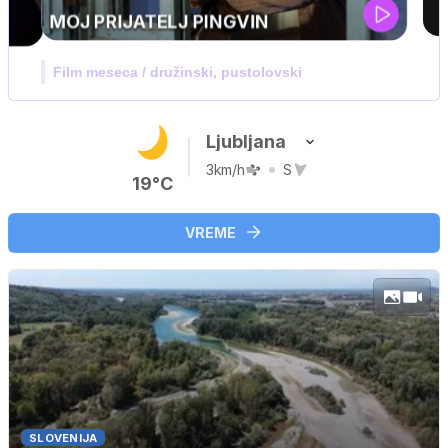
UEFA SUPERPOKAL
V živo na VOYO: sreda ob 20.30
Ljubljana
3km/h
S
19°C
VREME
SLOVENIJA