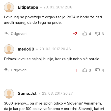
Eitipatapa
23. 03. 2017 21.18
Lovci naj se povežejo z organizacijo PeTA in bodo že tisti
uredili naprej, da do tega ne pride.
Odgovori
-2
4
6
medo90
23. 03. 2017 20.46
Državni lovci se najbolj bunijo, ker za njih nebo nič ostalo.
Odgovori
-1
3
4
Samo.Jst
23. 03. 2017 20.27
3000 jelenov... pa jih je sploh toliko v Sloveniji? Verjamem,
da je kar par 100 oslov, večinoma v osrednji Sloveniji, kateri