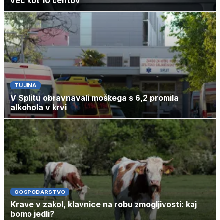
več kot 10 centov
TUJINA
V Splitu obravnavali moškega s 6,2 promila
alkohola v krvi
GOSPODARSTVO
Krave v zakol, klavnice na robu zmogljivosti: kaj
bomo jedli?