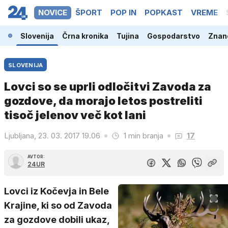
NOVICE
ŠPORT
POP IN
POPKAST
VREME
Slovenija
Črna kronika
Tujina
Gospodarstvo
Znano
SLOVENIJA
Lovci so se uprli odločitvi Zavoda za
gozdove, da morajo letos postreliti
tisoč jelenov več kot lani
Ljubljana, 23. 03. 2017 19.06
1 min branja
17
AVTOR:
24UR
Lovci iz Kočevja in Bele
Krajine, ki so od Zavoda
za gozdove dobili ukaz,