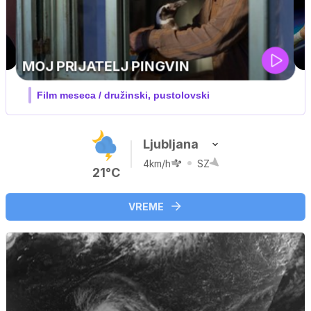
UEFA SUPERPOKAL
V živo na VOYO: sreda ob 20.30
Ljubljana
4km/h
SZ
21°C
VREME