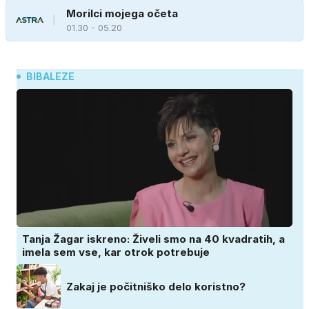
Morilci mojega očeta
01.30 - 05.20
BIBALEZE
Tanja Žagar iskreno: Živeli smo na 40 kvadratih, a
imela sem vse, kar otrok potrebuje
Zakaj je počitniško delo koristno?