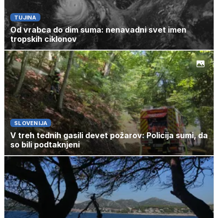
TUJINA
Od vrabca do dim suma: nenavadni svet imen
tropskih ciklonov
SLOVENIJA
V treh tednih gasili devet požarov: Policija sumi, da
so bili podtaknjeni