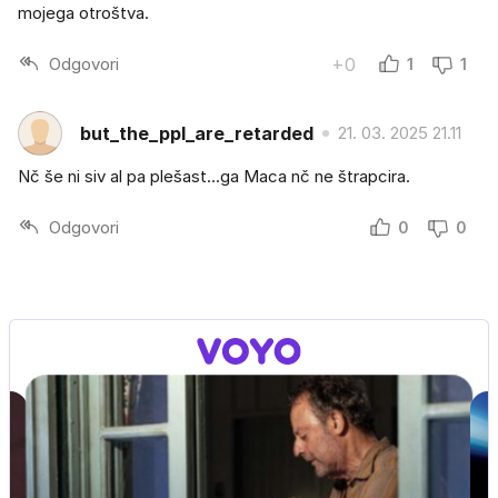
mojega otroštva.
Odgovori
+0
1
1
but_the_ppl_are_retarded
21. 03. 2025 21.11
Nč še ni siv al pa plešast...ga Maca nč ne štrapcira.
Odgovori
0
0