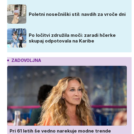
Poletni nosečniški stil: navdih za vroče dni
Po ločitvi združila moči: zaradi hčerke
skupaj odpotovala na Karibe
ZADOVOLJNA
Pri 61 letih še vedno narekuje modne trende