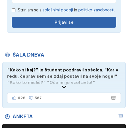
Strinjam se s
splošnimi pogoji
in
politiko zasebnosti
.
Prijavi se
ŠALA DNEVA
"Kako si kaj?" je študent pozdravil sošolca. "Kar v
redu, čeprav sem se zdaj postavil na svoje noge!"
"Kako to misliš?" "Oče mi je vzel avto!"
628
567
ANKETA