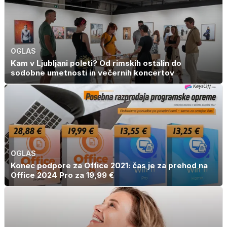
OGLAS
Kam v Ljubljani poleti? Od rimskih ostalin do
sodobne umetnosti in večernih koncertov
OGLAS
Konec podpore za Office 2021: čas je za prehod na
Office 2024 Pro za 19,99 €