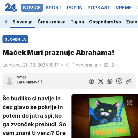
NOVICE
ŠPORT
POP IN
POPKAST
VREME
Slovenija
Črna kronika
Tujina
Gospodarstvo
Znano
SLOVENIJA
Maček Muri praznuje Abrahama!
Ljubljana, 21. 03. 2025 18.17
1 min branja
2
AVTOR:
Lara Miklavčič
Še budilko si navije in
čez glavo se pokrije in
potem do jutra spi, ko
ga zvonček prebudi. So
vam znani ti verzi? Gre