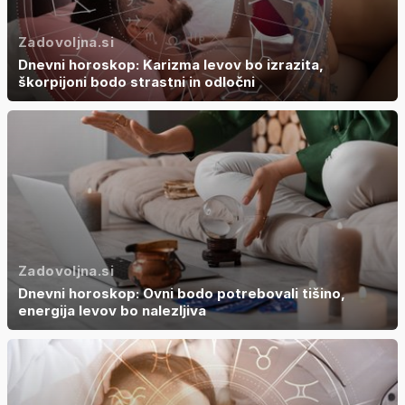
Zadovoljna.si
Dnevni horoskop: Karizma levov bo izrazita,
škorpijoni bodo strastni in odločni
Zadovoljna.si
Dnevni horoskop: Ovni bodo potrebovali tišino,
energija levov bo nalezljiva