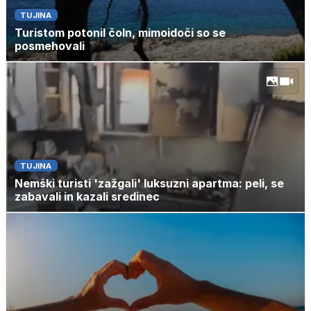
TUJINA
Turistom potonil čoln, mimoidoči so se
posmehovali
TUJINA
Nemški turisti 'zažgali' luksuzni apartma: peli, se
zabavali in kazali sredinec