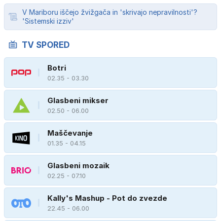
V Mariboru iščejo žvižgača in 'skrivajo nepravilnosti'?
'Sistemski izziv'
TV SPORED
Botri
02.35 - 03.30
Glasbeni mikser
02.50 - 06.00
Maščevanje
01.35 - 04.15
Glasbeni mozaik
02.25 - 07.10
Kally's Mashup - Pot do zvezde
22.45 - 06.00