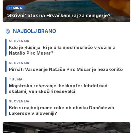
TUJINA
'Skrivni' otok na Hrvaškem raj za svingerje?
NAJBOLJ BRANO
SLOVENIJA
Kdo je Rusinja, ki je bila med nesrečo v vozilu z
Natašo Pirc Musar?
SLOVENIJA
Pirnat: Varovanje Nataše Pirc Musar je nezakonito
TUJINA
Mojstrsko reševanje: helikopter lebdel nad
skalami, ven skočili reševalci
SLOVENIJA
Kdo si najbolj mane roke ob obisku Dončićevih
Lakersov v Sloveniji?