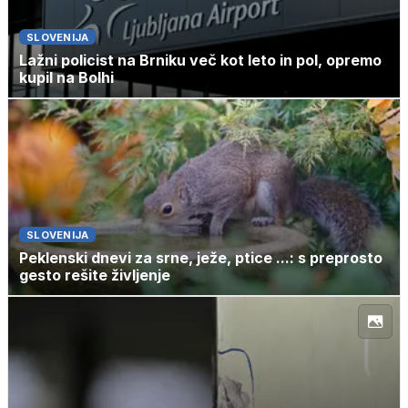
SLOVENIJA
Lažni policist na Brniku več kot leto in pol, opremo
kupil na Bolhi
SLOVENIJA
Peklenski dnevi za srne, ježe, ptice ...: s preprosto
gesto rešite življenje