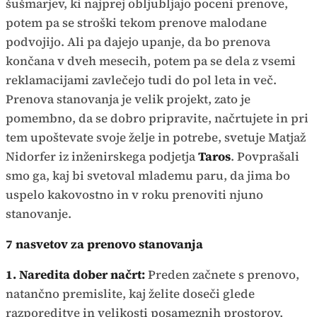
šušmarjev, ki najprej obljubljajo poceni prenove,
potem pa se stroški tekom prenove malodane
podvojijo. Ali pa dajejo upanje, da bo prenova
končana v dveh mesecih, potem pa se dela z vsemi
reklamacijami zavlečejo tudi do pol leta in več.
Prenova stanovanja je velik projekt, zato je
pomembno, da se dobro pripravite, načrtujete in pri
tem upoštevate svoje želje in potrebe, svetuje Matjaž
Nidorfer iz inženirskega podjetja
Taros
. Povprašali
smo ga, kaj bi svetoval mlademu paru, da jima bo
uspelo kakovostno in v roku prenoviti njuno
stanovanje.
7 nasvetov za prenovo stanovanja
1. Naredita dober načrt:
Preden začnete s prenovo,
natančno premislite, kaj želite doseči glede
razporeditve in velikosti posameznih prostorov,