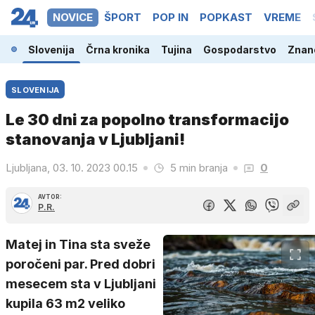
NOVICE
ŠPORT
POP IN
POPKAST
VREME
Slovenija
Črna kronika
Tujina
Gospodarstvo
Znano
SLOVENIJA
Le 30 dni za popolno transformacijo
stanovanja v Ljubljani!
Ljubljana, 03. 10. 2023 00.15
5 min branja
0
AVTOR:
P.R.
Matej in Tina sta sveže
poročeni par. Pred dobri
mesecem sta v Ljubljani
kupila 63 m2 veliko