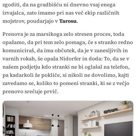
zgoditi, da na gradbišču ni dnevno vsaj enega
izvajalca, zato imamo pri nas več ekip različnih
mojstrov, poudarjajo v
Tarosu
.
Prenova je za marsikoga zelo stresen proces, toda
opažamo, da pri tem zelo pomaga, če s stranko redno
komuniciraš, da ima občutek, da je v zanesljivih in
varnih rokah, še opaža Nidorfer in doda: To, da se v
našem podjetju kdo stranki ne bi oglašal na telefon,
pa kadarkoli že pokliče, si nikoli ne dovolimo, kajti
zavedamo se, koliko to pomeni stranki, ki se z večjo
prenovo srečuje prvič.