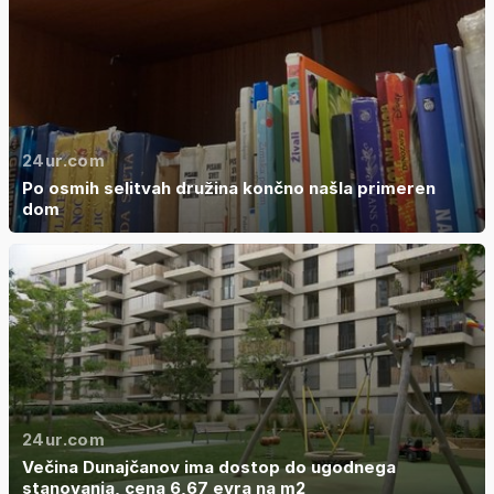
24ur.com
Po osmih selitvah družina končno našla primeren
dom
24ur.com
Večina Dunajčanov ima dostop do ugodnega
stanovanja, cena 6,67 evra na m2