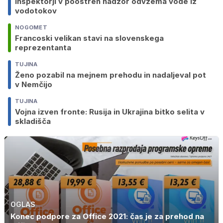
Inšpektorji v poostren nadzor odvzema vode iz
vodotokov
NOGOMET
Francoski velikan stavi na slovenskega
reprezentanta
TUJINA
Ženo pozabil na mejnem prehodu in nadaljeval pot
v Nemčijo
TUJINA
Vojna izven fronte: Rusija in Ukrajina bitko selita v
skladišča
OGLAS
Konec podpore za Office 2021: čas je za prehod na