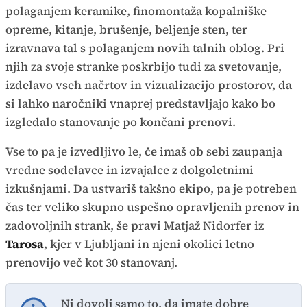
polaganjem keramike, finomontaža kopalniške
opreme, kitanje, brušenje, beljenje sten, ter
izravnava tal s polaganjem novih talnih oblog. Pri
njih za svoje stranke poskrbijo tudi za svetovanje,
izdelavo vseh načrtov in vizualizacijo prostorov, da
si lahko naročniki vnaprej predstavljajo kako bo
izgledalo stanovanje po končani prenovi.
Vse to pa je izvedljivo le, če imaš ob sebi zaupanja
vredne sodelavce in izvajalce z dolgoletnimi
izkušnjami. Da ustvariš takšno ekipo, pa je potreben
čas ter veliko skupno uspešno opravljenih prenov in
zadovoljnih strank, še pravi Matjaž Nidorfer iz
Tarosa
, kjer v Ljubljani in njeni okolici letno
prenovijo več kot 30 stanovanj.
Ni dovolj samo to, da imate dobre