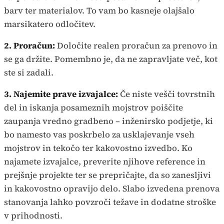
barv ter materialov. To vam bo kasneje olajšalo
marsikatero odločitev.
2. Proračun:
Določite realen proračun za prenovo in
se ga držite. Pomembno je, da ne zapravljate več, kot
ste si zadali.
3. Najemite prave izvajalce:
Če niste vešči tovrstnih
del in iskanja posameznih mojstrov poiščite
zaupanja vredno gradbeno – inženirsko podjetje, ki
bo namesto vas poskrbelo za usklajevanje vseh
mojstrov in tekočo ter kakovostno izvedbo. Ko
najamete izvajalce, preverite njihove reference in
prejšnje projekte ter se prepričajte, da so zanesljivi
in kakovostno opravijo delo. Slabo izvedena prenova
stanovanja lahko povzroči težave in dodatne stroške
v prihodnosti.