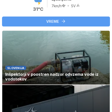
7km/h
SV
31°C
VREME
SLOVENIJA
Inšpektorji v poostren nadzor odvzema vode iz
vodotokov