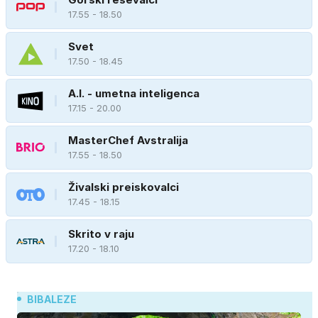
17.55 - 18.50
Svet
17.50 - 18.45
A.I. - umetna inteligenca
17.15 - 20.00
MasterChef Avstralija
17.55 - 18.50
Živalski preiskovalci
17.45 - 18.15
Skrito v raju
17.20 - 18.10
BIBALEZE