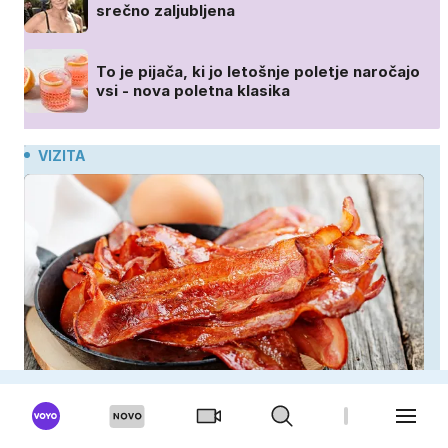
srečno zaljubljena
To je pijača, ki jo letošnje poletje naročajo
vsi - nova poletna klasika
VIZITA
Zdravnik razbija enega največjih mitov: mastna
jetra ne nastanejo zaradi slanine, temveč zaradi
živila, ki ga imamo vsi radi