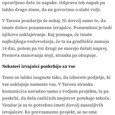
opravljeno delo in napake. Odprava teh napak pa
lahko drago stane, da ne govorimo o slabi volji.
V Tarosu poudarijo še nekaj. Ni dovolj samo to, da
imate dobre posamezne izvajalce. Pomembno je tudi
njihovo usklajevanje. Kaj pomaga, če imate
najboljšega vodovodarja, če ta na gradbišče zamuja
14 dni, potem pa vsi drugi ne morejo delati naprej.
Prenova stanovanja stoji, stranka pa obupuje.
Nekateri izvajalci poskrbijo za vse
Temu se lahko izognete tako, da izberete podjetje, ki
vse usklajuje namesto vas. V Tarosu stranka
komunicira navadno samo z vodjem projekta, ta pa
poskrbi, da dela različnih mojstrov potekajo tekoče.
Vendar je za to potrebno imeti dovolj zanesljivih
izvajalcev. Ko prevzamemo projekt, se ne sme