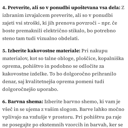
4. Preverite, ali so v ponudbi upoštevana vsa dela:
Z
izbranim izvajalcem preverite, ali so v ponudbi
zajeti vsi stroški, ki jih prenova povzroči – npr. če
boste premaknili električno stikalo, bo potrebno
steno tam tudi vizualno obdelati.
5. Izberite kakovostne materiale:
Pri nakupu
materialov, kot so talne obloge, ploščice, kopalniška
oprema, pohištvo in podobno se odločite za
kakovostne izdelke. To bo dolgoročno prihranilo
denar, saj kvalitetnejša oprema pomeni tudi
dolgoročnejšo uporabo.
6. Barvna shema:
Izberite barvno shemo, ki vam je
všeč in se ujema z vašim slogom. Barve lahko močno
vplivajo na vzdušje v prostoru. Pri pohištvu pa raje
ne posegajte po ekstemnih vzorcih in barvah, ker se