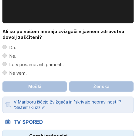
Ali so po vašem mnenju žvižgači v javnem zdravstvu
dovolj zaščiteni?
Da.
Ne.
Le v posameznih primerih.
Ne vem.
Moški
Ženska
V Mariboru iščejo žvižgača in 'skrivajo nepravilnosti'?
'Sistemski izziv'
TV SPORED
Gorski reševalci