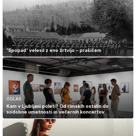
'Spopad' velesil z eno žrtvijo – prašičem
OGLAS
Kam v Ljubljani poleti? Od rimskih ostalin do
sodobne umetnosti in večernih koncertov