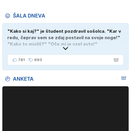
ŠALA DNEVA
"Kako si kaj?" je študent pozdravil sošolca. "Kar v
redu, čeprav sem se zdaj postavil na svoje noge!"
"Kako to misliš?" "Oče mi je vzel avto!"
781
693
ANKETA