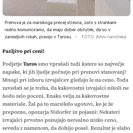
Prenova je za marsikoga precej stresna, zato s strankami
redno komuniciramo, da imajo dober občutek, da so v
zanesljivih rokah, pravijo v Tarosu.
FOTO: Arhiv naročnika
Pazljivo pri ceni!
Podjetje
Taros
smo vprašali tudi katere so največje
napake, ki jih ljudje počnejo pri prenovi stanovanj?
Mnogi pri izboru izvajalcev gledajo le na ceno. Toda
zavedati se je treba, da kakovostni izvajalci nikoli ne
bodo zelo poceni. Enako velja za kakovostne
materiale. Žal pa to marsikdo ugotovi, ko je že
prepozno, opozarja Nidorfer in pojasni: Nekateri
izvajalci prvotno ponujajo nerealno nizko ceno,
seveda z namenom, da dobijo posel. Rezultat je slabo