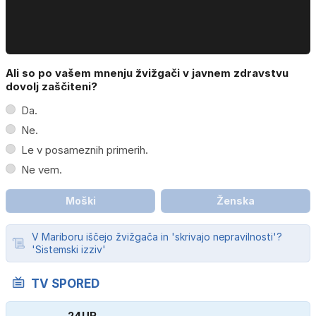
Ali so po vašem mnenju žvižgači v javnem zdravstvu
dovolj zaščiteni?
Da.
Ne.
Le v posameznih primerih.
Ne vem.
Moški
Ženska
V Mariboru iščejo žvižgača in 'skrivajo nepravilnosti'?
'Sistemski izziv'
TV SPORED
24UR