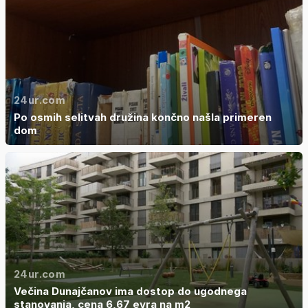
24ur.com
Po osmih selitvah družina končno našla primeren
dom
24ur.com
Večina Dunajčanov ima dostop do ugodnega
stanovanja, cena 6,67 evra na m2