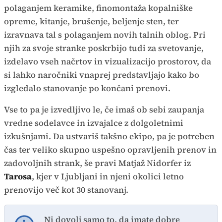
polaganjem keramike, finomontaža kopalniške
opreme, kitanje, brušenje, beljenje sten, ter
izravnava tal s polaganjem novih talnih oblog. Pri
njih za svoje stranke poskrbijo tudi za svetovanje,
izdelavo vseh načrtov in vizualizacijo prostorov, da
si lahko naročniki vnaprej predstavljajo kako bo
izgledalo stanovanje po končani prenovi.
Vse to pa je izvedljivo le, če imaš ob sebi zaupanja
vredne sodelavce in izvajalce z dolgoletnimi
izkušnjami. Da ustvariš takšno ekipo, pa je potreben
čas ter veliko skupno uspešno opravljenih prenov in
zadovoljnih strank, še pravi Matjaž Nidorfer iz
Tarosa
, kjer v Ljubljani in njeni okolici letno
prenovijo več kot 30 stanovanj.
Ni dovolj samo to, da imate dobre