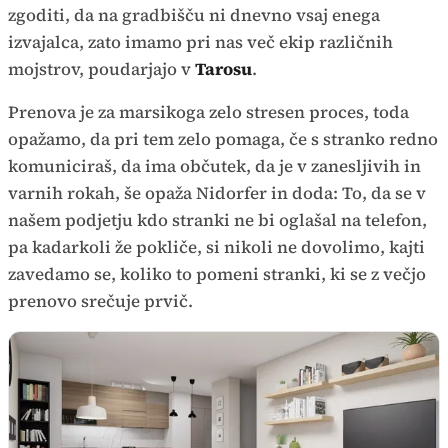
zgoditi, da na gradbišču ni dnevno vsaj enega
izvajalca, zato imamo pri nas več ekip različnih
mojstrov, poudarjajo v
Tarosu
.
Prenova je za marsikoga zelo stresen proces, toda
opažamo, da pri tem zelo pomaga, če s stranko redno
komuniciraš, da ima občutek, da je v zanesljivih in
varnih rokah, še opaža Nidorfer in doda: To, da se v
našem podjetju kdo stranki ne bi oglašal na telefon,
pa kadarkoli že pokliče, si nikoli ne dovolimo, kajti
zavedamo se, koliko to pomeni stranki, ki se z večjo
prenovo srečuje prvič.