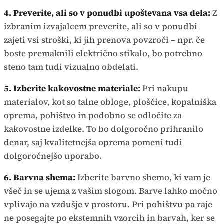
4. Preverite, ali so v ponudbi upoštevana vsa dela:
Z
izbranim izvajalcem preverite, ali so v ponudbi
zajeti vsi stroški, ki jih prenova povzroči – npr. če
boste premaknili električno stikalo, bo potrebno
steno tam tudi vizualno obdelati.
5. Izberite kakovostne materiale:
Pri nakupu
materialov, kot so talne obloge, ploščice, kopalniška
oprema, pohištvo in podobno se odločite za
kakovostne izdelke. To bo dolgoročno prihranilo
denar, saj kvalitetnejša oprema pomeni tudi
dolgoročnejšo uporabo.
6. Barvna shema:
Izberite barvno shemo, ki vam je
všeč in se ujema z vašim slogom. Barve lahko močno
vplivajo na vzdušje v prostoru. Pri pohištvu pa raje
ne posegajte po ekstemnih vzorcih in barvah, ker se