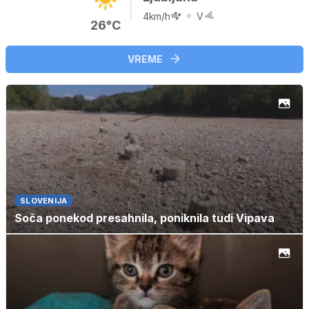
4km/h
V
26°C
VREME
SLOVENIJA
Soča ponekod presahnila, poniknila tudi Vipava