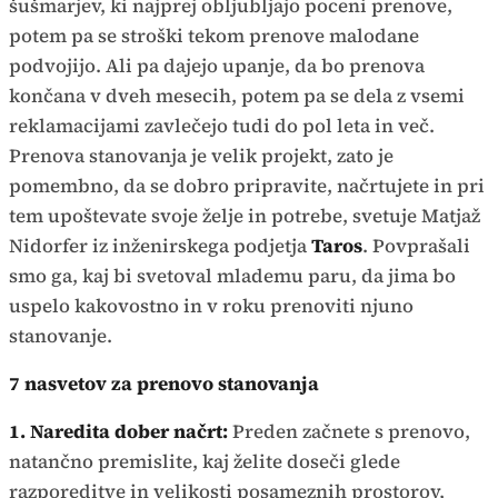
šušmarjev, ki najprej obljubljajo poceni prenove,
potem pa se stroški tekom prenove malodane
podvojijo. Ali pa dajejo upanje, da bo prenova
končana v dveh mesecih, potem pa se dela z vsemi
reklamacijami zavlečejo tudi do pol leta in več.
Prenova stanovanja je velik projekt, zato je
pomembno, da se dobro pripravite, načrtujete in pri
tem upoštevate svoje želje in potrebe, svetuje Matjaž
Nidorfer iz inženirskega podjetja
Taros
. Povprašali
smo ga, kaj bi svetoval mlademu paru, da jima bo
uspelo kakovostno in v roku prenoviti njuno
stanovanje.
7 nasvetov za prenovo stanovanja
1. Naredita dober načrt:
Preden začnete s prenovo,
natančno premislite, kaj želite doseči glede
razporeditve in velikosti posameznih prostorov,