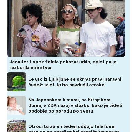
Jennifer Lopez želela pokazati idilo, splet pa je
razburila ena stvar
Le uro iz Ljubljane se skriva pravi naravni
čudež: izlet, ki bo navdušil otroke
Na Japonskem k mami, na Kitajskem
doma, v ZDA nazaj v službo: kako je videti
obdobje po porodu po svetu
Otroci tu za en teden oddajo telefone,
nato pa se zgodi nekaj nepričakovanega