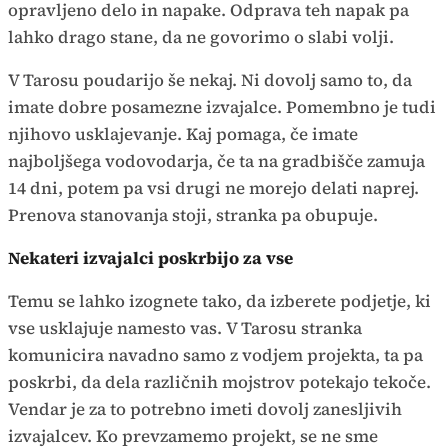
opravljeno delo in napake. Odprava teh napak pa
lahko drago stane, da ne govorimo o slabi volji.
V Tarosu poudarijo še nekaj. Ni dovolj samo to, da
imate dobre posamezne izvajalce. Pomembno je tudi
njihovo usklajevanje. Kaj pomaga, če imate
najboljšega vodovodarja, če ta na gradbišče zamuja
14 dni, potem pa vsi drugi ne morejo delati naprej.
Prenova stanovanja stoji, stranka pa obupuje.
Nekateri izvajalci poskrbijo za vse
Temu se lahko izognete tako, da izberete podjetje, ki
vse usklajuje namesto vas. V Tarosu stranka
komunicira navadno samo z vodjem projekta, ta pa
poskrbi, da dela različnih mojstrov potekajo tekoče.
Vendar je za to potrebno imeti dovolj zanesljivih
izvajalcev. Ko prevzamemo projekt, se ne sme