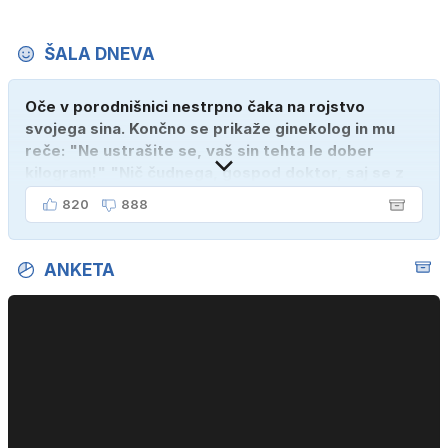
ŠALA DNEVA
Oče v porodnišnici nestrpno čaka na rojstvo
svojega sina. Končno se prikaže ginekolog in mu
reče: "Ne ustrašite se, vaš sin tehta le dober
kilogram!" "Nič čudnega, gospod doktor, saj se z
ženo poznava šele tri mesece."
820
888
ANKETA