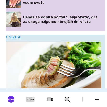
vsem svetu
Danes se odpira portal 'Levja vrata', gre
za enega najpomembnejših dni v letu
VIZITA
Polna je nevarnih toksinov, a jo imamo vsi radi: to
je najbolj nezdrava riba, ki jo mnogi redno uživajo