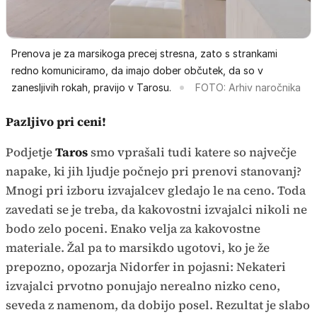
Prenova je za marsikoga precej stresna, zato s strankami
redno komuniciramo, da imajo dober občutek, da so v
zanesljivih rokah, pravijo v Tarosu.
FOTO: Arhiv naročnika
Pazljivo pri ceni!
Podjetje
Taros
smo vprašali tudi katere so največje
napake, ki jih ljudje počnejo pri prenovi stanovanj?
Mnogi pri izboru izvajalcev gledajo le na ceno. Toda
zavedati se je treba, da kakovostni izvajalci nikoli ne
bodo zelo poceni. Enako velja za kakovostne
materiale. Žal pa to marsikdo ugotovi, ko je že
prepozno, opozarja Nidorfer in pojasni: Nekateri
izvajalci prvotno ponujajo nerealno nizko ceno,
seveda z namenom, da dobijo posel. Rezultat je slabo