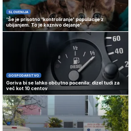
SLOVENIJA
'Še je prisotno 'kontroliranje' populacije z
ubijanjem. To je kaznivo dejanje'
GOSPODARSTVO
Goriva bi se lahko občutno pocenila: dizel tudi za
več kot 10 centov