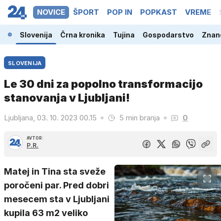
NOVICE
ŠPORT
POP IN
POPKAST
VREME
Slovenija
Črna kronika
Tujina
Gospodarstvo
Znano
SLOVENIJA
Le 30 dni za popolno transformacijo
stanovanja v Ljubljani!
Ljubljana, 03. 10. 2023 00.15
5 min branja
0
AVTOR:
P.R.
Matej in Tina sta sveže
poročeni par. Pred dobri
mesecem sta v Ljubljani
kupila 63 m2 veliko