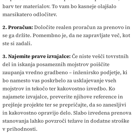
barv ter materialov. To vam bo kasneje olajšalo
marsikatero odločitev.
2. Proračun:
Določite realen proračun za prenovo in
se ga držite. Pomembno je, da ne zapravljate več, kot
ste si zadali.
3. Najemite prave izvajalce:
Če niste vešči tovrstnih
del in iskanja posameznih mojstrov poiščite
zaupanja vredno gradbeno – inženirsko podjetje, ki
bo namesto vas poskrbelo za usklajevanje vseh
mojstrov in tekočo ter kakovostno izvedbo. Ko
najamete izvajalce, preverite njihove reference in
prejšnje projekte ter se prepričajte, da so zanesljivi
in kakovostno opravijo delo. Slabo izvedena prenova
stanovanja lahko povzroči težave in dodatne stroške
v prihodnosti.