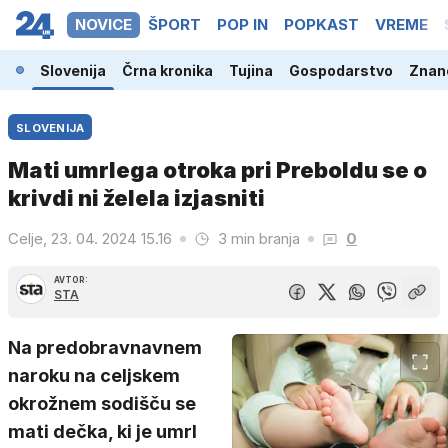
NOVICE
ŠPORT
POP IN
POPKAST
VREME
Slovenija
Črna kronika
Tujina
Gospodarstvo
Znano
SLOVENIJA
Mati umrlega otroka pri Preboldu se o
krivdi ni želela izjasniti
Celje, 23. 04. 2024 15.16
3 min branja
0
AVTOR:
STA
Na predobravnavnem
naroku na celjskem
okrožnem sodišču se
mati dečka, ki je umrl