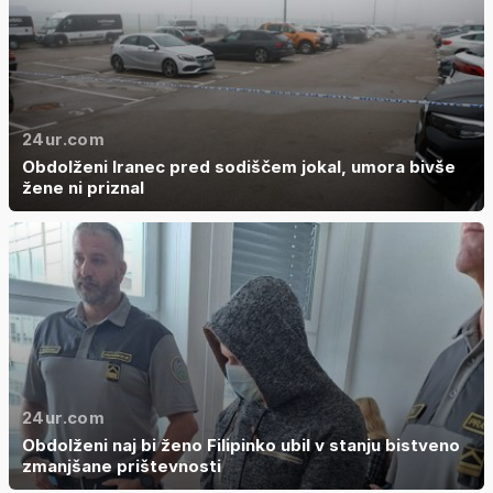
24ur.com
Obdolženi Iranec pred sodiščem jokal, umora bivše
žene ni priznal
24ur.com
Obdolženi naj bi ženo Filipinko ubil v stanju bistveno
zmanjšane prištevnosti