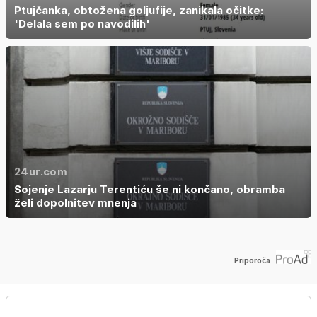
Ptujčanka, obtožena goljufije, zanikala očitke:
'Delala sem po navodilih'
24ur.com
Sojenje Lazarju Terentiću še ni končano, obramba
želi dopolnitev mnenja
Priporoča