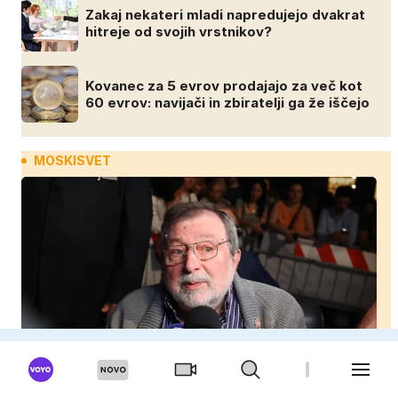
Zakaj nekateri mladi napredujejo dvakrat
hitreje od svojih vrstnikov?
Kovanec za 5 evrov prodajajo za več kot
60 evrov: navijači in zbiratelji ga že iščejo
MOSKISVET
Italija žaluje: Umrla je legenda, ki je s svojimi
pesmimi zaznamovala Italijo