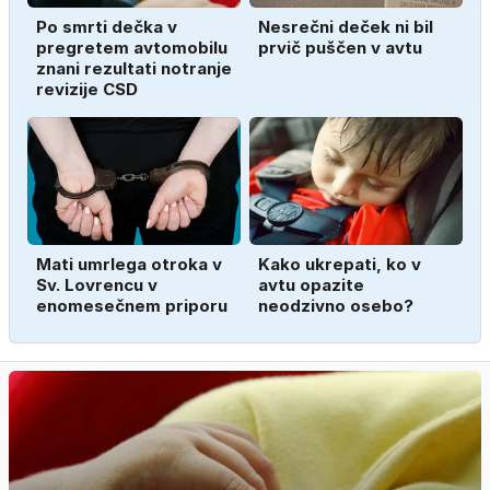
Po smrti dečka v
Nesrečni deček ni bil
pregretem avtomobilu
prvič puščen v avtu
znani rezultati notranje
revizije CSD
Mati umrlega otroka v
Kako ukrepati, ko v
Sv. Lovrencu v
avtu opazite
enomesečnem priporu
neodzivno osebo?