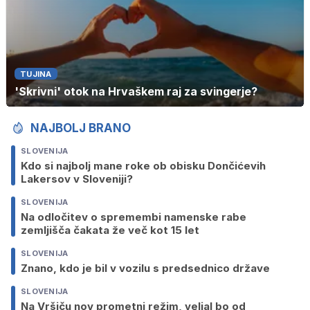
TUJINA
'Skrivni' otok na Hrvaškem raj za svingerje?
NAJBOLJ BRANO
SLOVENIJA
Kdo si najbolj mane roke ob obisku Dončićevih
Lakersov v Sloveniji?
SLOVENIJA
Na odločitev o spremembi namenske rabe
zemljišča čakata že več kot 15 let
SLOVENIJA
Znano, kdo je bil v vozilu s predsednico države
SLOVENIJA
Na Vršiču nov prometni režim, veljal bo od