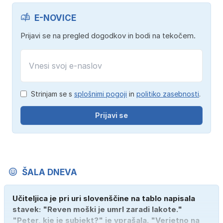
E-NOVICE
Prijavi se na pregled dogodkov in bodi na tekočem.
Strinjam se s
splošnimi pogoji
in
politiko zasebnosti
.
Prijavi se
ŠALA DNEVA
Učiteljica je pri uri slovenščine na tablo napisala
stavek: "Reven moški je umrl zaradi lakote."
"Peter, kje je subjekt?" je vprašala. "Verjetno na