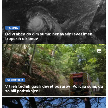
TUJINA
Od vrabca do dim suma: nenavadni svet imen
tropskih ciklonov
SLOVENIJA
V treh tednih gasili devet požarov: Policija sumi, da
so bili podtaknjeni