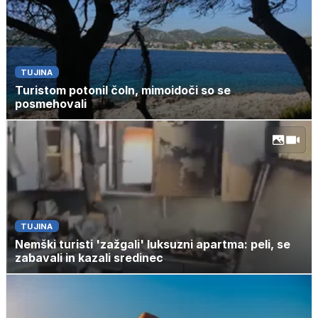
TUJINA
Turistom potonil čoln, mimoidoči so se
posmehovali
TUJINA
Nemški turisti 'zažgali' luksuzni apartma: peli, se
zabavali in kazali sredinec