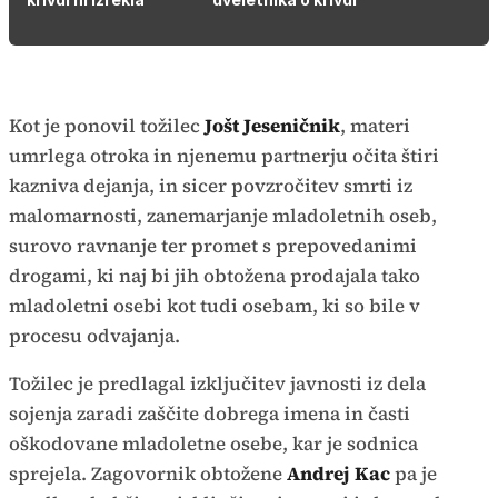
Kot je ponovil tožilec
Jošt Jeseničnik
, materi
umrlega otroka in njenemu partnerju očita štiri
kazniva dejanja, in sicer povzročitev smrti iz
malomarnosti, zanemarjanje mladoletnih oseb,
surovo ravnanje ter promet s prepovedanimi
drogami, ki naj bi jih obtožena prodajala tako
mladoletni osebi kot tudi osebam, ki so bile v
procesu odvajanja.
Tožilec je predlagal izključitev javnosti iz dela
sojenja zaradi zaščite dobrega imena in časti
oškodovane mladoletne osebe, kar je sodnica
sprejela. Zagovornik obtožene
Andrej Kac
pa je