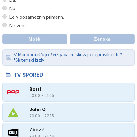
Ne.
Le v posameznih primerih.
Ne vem.
Moški
Ženska
V Mariboru iščejo žvižgača in 'skrivajo nepravilnosti'?
'Sistemski izziv'
TV SPORED
Botri
20.00 - 21.05
John Q
20.00 - 22.15
Zbeži!
20.00 - 21.50