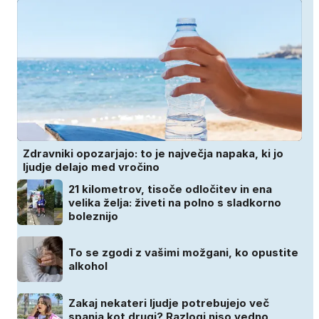
Zdravniki opozarjajo: to je največja napaka, ki jo
ljudje delajo med vročino
21 kilometrov, tisoče odločitev in ena
velika želja: živeti na polno s sladkorno
boleznijo
To se zgodi z vašimi možgani, ko opustite
alkohol
Zakaj nekateri ljudje potrebujejo več
spanja kot drugi? Razlogi niso vedno