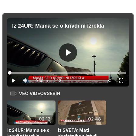
Iz 24UR: Mama se o krivdi ni izrekla
Predvajaj
Loaded
:
0.00%
Current
0:00
/
Duration
2:12
Predvajaj
Tiho
Celozas
način
VEČ VIDEOVSEBIN
Time
02:12
02:48
Iz 24UR: Mama se o
Iz SVETA: Mati
krivdi ni izrekla
dveletnika o krivdi