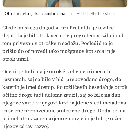
Otrok v avtu (slika je simbolična)
FOTO: Shutterstock
Glede lanskega dogodka pri Preboldu je tožilec
dejal, da je bil otrok več ur v pregretem vozilu in ob
tem privezan v otroškem sedežu. Posledično je
prišlo do odpovedi tako možganov kot srca in je
otrok umrl.
Ocenil je tudi, da je otrok živel v neprimernih
razmerah, saj so bile v hiši prepovedane droge, do
katerih je imel dostop. Po tožilčevih besedah je otrok
očitno droge tudi deloma zaužil, saj so bile na dan
njegove smrti v njegovi krvi najdene sledi metadona
in še ene prepovedane sintetične droge. Dodal je, da
je imel otrok zanemarjeno zobovje in je bil ogrožen
njegov zdrav razvoj.