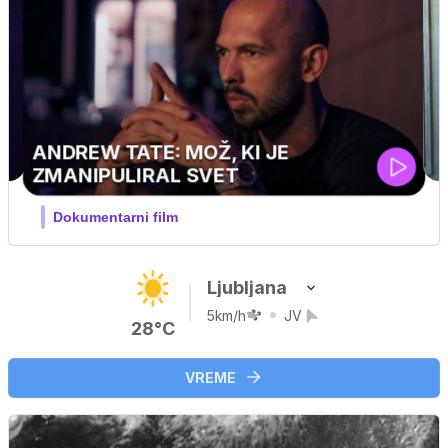
GVIN
pustolovski
Ljubljana
5km/h
JV
28°C
VREME