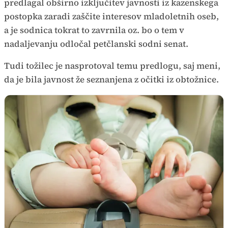
predlagal obširno izključitev javnosti iz kazenskega
postopka zaradi zaščite interesov mladoletnih oseb,
a je sodnica tokrat to zavrnila oz. bo o tem v
nadaljevanju odločal petčlanski sodni senat.
Tudi tožilec je nasprotoval temu predlogu, saj meni,
da je bila javnost že seznanjena z očitki iz obtožnice.