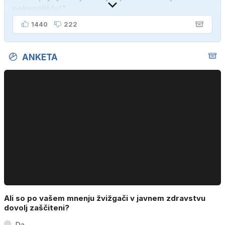
pokopališču!"
1440
222
ANKETA
Ali so po vašem mnenju žvižgači v javnem zdravstvu
dovolj zaščiteni?
Da.