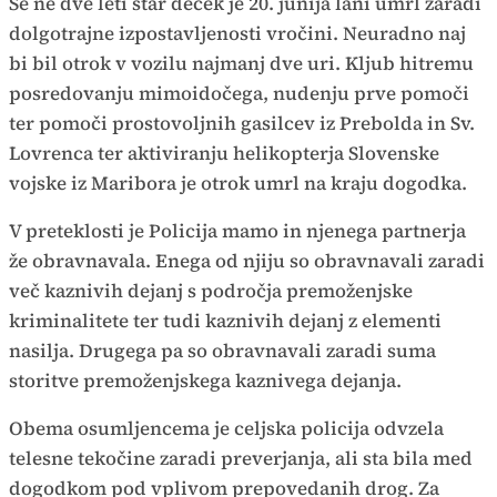
Še ne dve leti star deček je 20. junija lani umrl zaradi
dolgotrajne izpostavljenosti vročini. Neuradno naj
bi bil otrok v vozilu najmanj dve uri. Kljub hitremu
posredovanju mimoidočega, nudenju prve pomoči
ter pomoči prostovoljnih gasilcev iz Prebolda in Sv.
Lovrenca ter aktiviranju helikopterja Slovenske
vojske iz Maribora je otrok umrl na kraju dogodka.
V preteklosti je Policija mamo in njenega partnerja
že obravnavala. Enega od njiju so obravnavali zaradi
več kaznivih dejanj s področja premoženjske
kriminalitete ter tudi kaznivih dejanj z elementi
nasilja. Drugega pa so obravnavali zaradi suma
storitve premoženjskega kaznivega dejanja.
Obema osumljencema je celjska policija odvzela
telesne tekočine zaradi preverjanja, ali sta bila med
dogodkom pod vplivom prepovedanih drog. Za