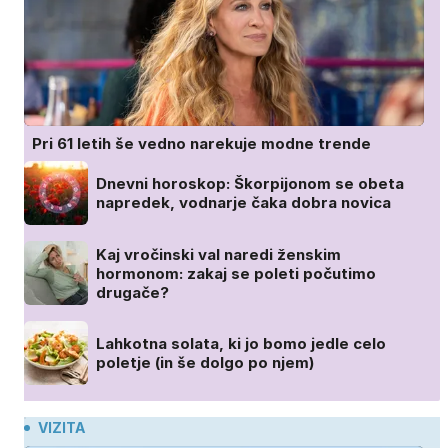
Pri 61 letih še vedno narekuje modne trende
Dnevni horoskop: Škorpijonom se obeta
napredek, vodnarje čaka dobra novica
Kaj vročinski val naredi ženskim
hormonom: zakaj se poleti počutimo
drugače?
Lahkotna solata, ki jo bomo jedle celo
poletje (in še dolgo po njem)
VIZITA