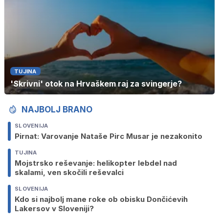
TUJINA
'Skrivni' otok na Hrvaškem raj za svingerje?
NAJBOLJ BRANO
SLOVENIJA
Pirnat: Varovanje Nataše Pirc Musar je nezakonito
TUJINA
Mojstrsko reševanje: helikopter lebdel nad
skalami, ven skočili reševalci
SLOVENIJA
Kdo si najbolj mane roke ob obisku Dončićevih
Lakersov v Sloveniji?