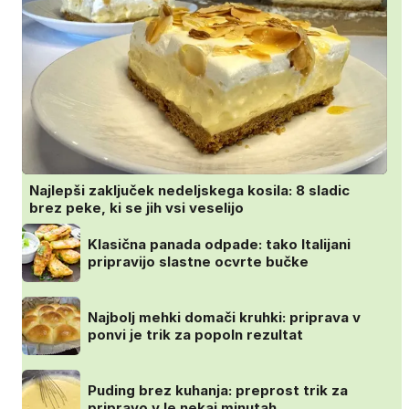
Najlepši zaključek nedeljskega kosila: 8 sladic
brez peke, ki se jih vsi veselijo
Klasična panada odpade: tako Italijani
pripravijo slastne ocvrte bučke
Najbolj mehki domači kruhki: priprava v
ponvi je trik za popoln rezultat
Puding brez kuhanja: preprost trik za
pripravo v le nekaj minutah