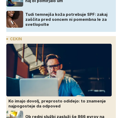
naj bi pomirjalo um
Tudi temnejša koža potrebuje SPF: zakaj
zaščita pred soncem ni pomembna le za
svetlopolte
CEKIN
Ko imajo dovolj, preprosto odidejo: to znamenje
najpogosteje da odpoved
Ob redni službi zasluži še 866 evrov na