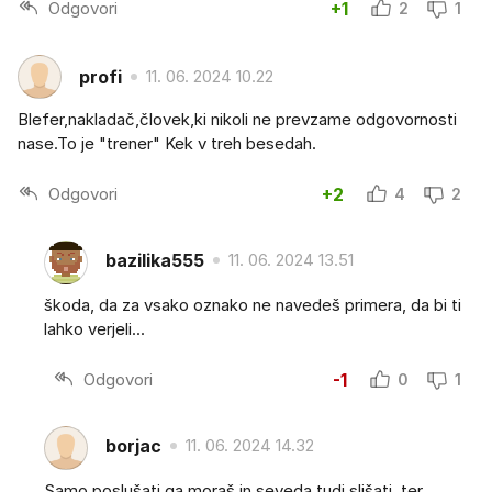
Odgovori
+1
2
1
profi
11. 06. 2024 10.22
Blefer,nakladač,človek,ki nikoli ne prevzame odgovornosti
nase.To je "trener" Kek v treh besedah.
Odgovori
+2
4
2
bazilika555
11. 06. 2024 13.51
škoda, da za vsako oznako ne navedeš primera, da bi ti
lahko verjeli...
Odgovori
-1
0
1
borjac
11. 06. 2024 14.32
Samo poslušati ga moraš in seveda tudi slišati, ter