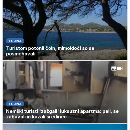
TUJINA
Turistom potonil čoln, mimoidoči so se
posmehovali
TUJINA
Nemški turisti 'zažgali' luksuzni apartma: peli, se
zabavali in kazali sredinec