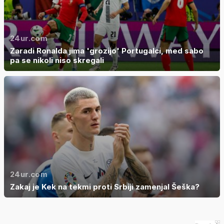
24ur.com
Zaradi Ronalda jima 'grozijo' Portugalci, med sabo
pa se nikoli niso skregali
24ur.com
Zakaj je Kek na tekmi proti Srbiji zamenjal Šeška?