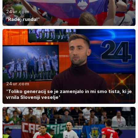
24ur.com
'Rade, runda!'
24ur.com
'Toliko generacij se je zamenjalo in mi smo tista, ki je
vrnila Sloveniji veselje'