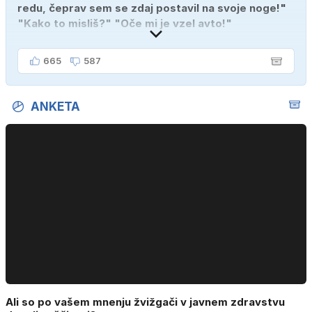
redu, čeprav sem se zdaj postavil na svoje noge!"
"Kako to misliš?" "Oče mi je vzel avto!"
665
587
ANKETA
Ali so po vašem mnenju žvižgači v javnem zdravstvu