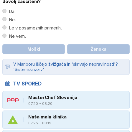
dovolj zaščiteni?
Da.
Ne.
Le v posameznih primerih.
Ne vem.
Moški
Ženska
V Mariboru iščejo žvižgača in 'skrivajo nepravilnosti'?
'Sistemski izziv'
TV SPORED
MasterChef Slovenija
07.20 - 08.20
Naša mala klinika
07.25 - 08.15