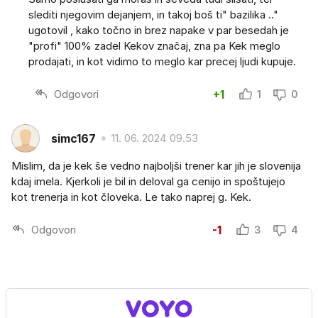
slediti njegovim dejanjem, in takoj boš ti" bazilika .."
ugotovil , kako točno in brez napake v par besedah je
"profi" 100% zadel Kekov značaj, zna pa Kek meglo
prodajati, in kot vidimo to meglo kar precej ljudi kupuje.
Odgovori
+1
1
0
simc167
11. 06. 2024 09.53
Mislim, da je kek še vedno najboljši trener kar jih je slovenija
kdaj imela. Kjerkoli je bil in deloval ga cenijo in spoštujejo
kot trenerja in kot človeka. Le tako naprej g. Kek.
Odgovori
-1
3
4