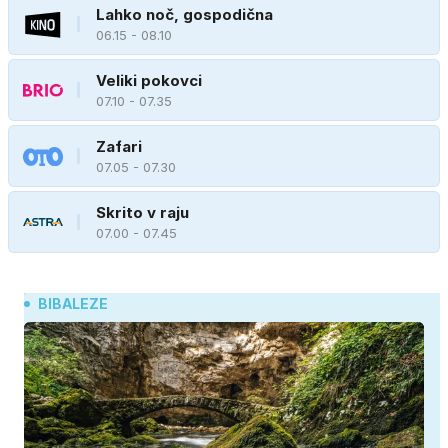
Lahko noč, gospodična
06.15 - 08.10
Veliki pokovci
07.10 - 07.35
Zafari
07.05 - 07.30
Skrito v raju
07.00 - 07.45
BIBALEZE