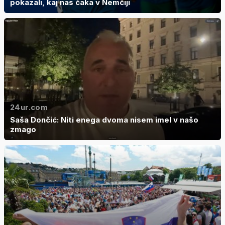
pokazali, kaj nas čaka v Nemčiji
24ur.com
Saša Dončić: Niti enega dvoma nisem imel v našo
zmago