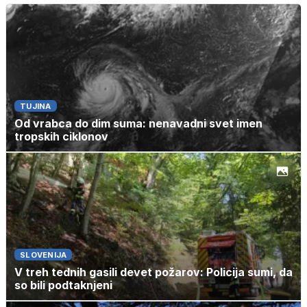
TUJINA
Od vrabca do dim suma: nenavadni svet imen
tropskih ciklonov
SLOVENIJA
V treh tednih gasili devet požarov: Policija sumi, da
so bili podtaknjeni