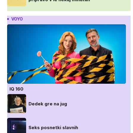
VOYO
IQ 160
Dedek gre na jug
Seks posnetki slavnih