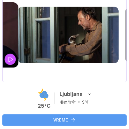
UEFA SUPERPOKAL
V živo na VOYO: sreda ob 20.30
Ljubljana
4km/h
S
25°C
VREME