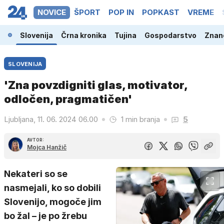
NOVICE
ŠPORT
POP IN
POPKAST
VREME
Slovenija
Črna kronika
Tujina
Gospodarstvo
Znano
SLOVENIJA
'Zna povzdigniti glas, motivator,
odločen, pragmatičen'
Ljubljana, 11. 06. 2024 06.00
1 min branja
5
AVTOR:
Mojca Hanžič
Nekateri so se
nasmejali, ko so dobili
Slovenijo, mogoče jim
bo žal – je po žrebu