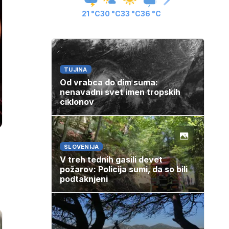
21 °C
30 °C
33 °C
36 °C
TUJINA
Od vrabca do dim suma:
nenavadni svet imen tropskih
ciklonov
SLOVENIJA
V treh tednih gasili devet
požarov: Policija sumi, da so bili
podtaknjeni