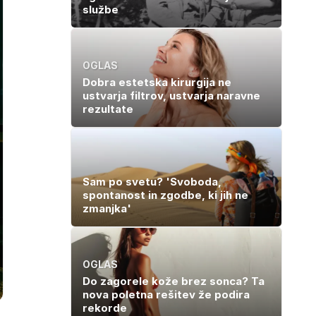
službe
OGLAS
Dobra estetska kirurgija ne
ustvarja filtrov, ustvarja naravne
rezultate
Sam po svetu? 'Svoboda,
spontanost in zgodbe, ki jih ne
zmanjka'
OGLAS
Do zagorele kože brez sonca? Ta
nova poletna rešitev že podira
rekorde