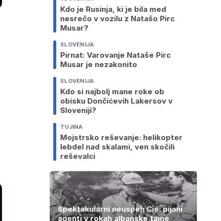
Kdo je Rusinja, ki je bila med
nesrečo v vozilu z Natašo Pirc
Musar?
SLOVENIJA
Pirnat: Varovanje Nataše Pirc
Musar je nezakonito
SLOVENIJA
Kdo si najbolj mane roke ob
obisku Dončićevih Lakersov v
Sloveniji?
TUJINA
Mojstrsko reševanje: helikopter
lebdel nad skalami, ven skočili
reševalci
Spektakularni neuspeh Cie: pijani
agenti v rokah albanske tajne