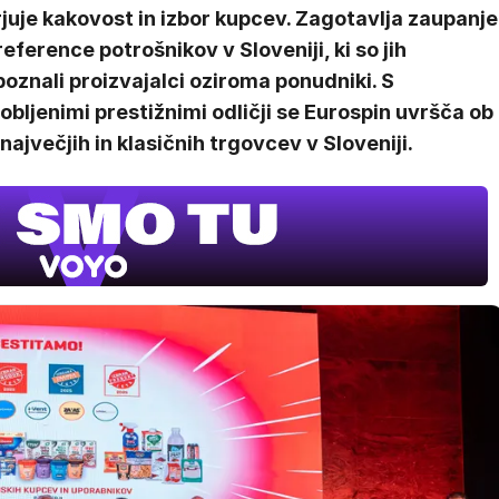
juje kakovost in izbor kupcev. Zagotavlja zaupanje
reference potrošnikov v Sloveniji, ki so jih
oznali proizvajalci oziroma ponudniki. S
obljenimi prestižnimi odličji se Eurospin uvršča ob
največjih in klasičnih trgovcev v Sloveniji.