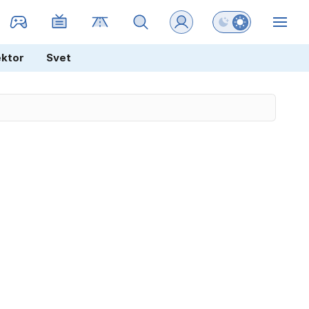
Preklopi barvni na
ZIN
ektor
Svet