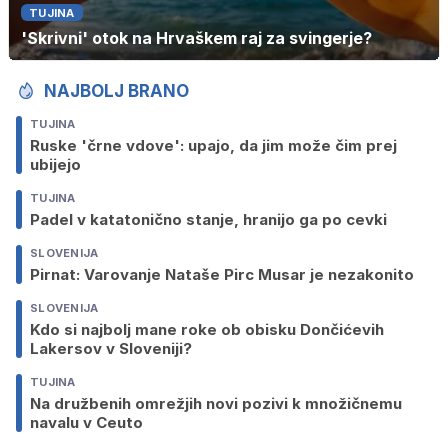
TUJINA
'Skrivni' otok na Hrvaškem raj za svingerje?
NAJBOLJ BRANO
TUJINA
Ruske 'črne vdove': upajo, da jim može čim prej
ubijejo
TUJINA
Padel v katatonično stanje, hranijo ga po cevki
SLOVENIJA
Pirnat: Varovanje Nataše Pirc Musar je nezakonito
SLOVENIJA
Kdo si najbolj mane roke ob obisku Dončićevih
Lakersov v Sloveniji?
TUJINA
Na družbenih omrežjih novi pozivi k množičnemu
navalu v Ceuto