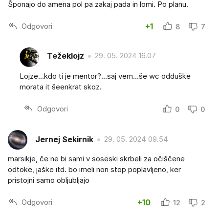
Šponajo do amena pol pa zakaj pada in lomi. Po planu.
Odgovori
+1
8
7
Težeklojz
29. 05. 2024 16.07
Lojze...kdo ti je mentor?...saj vem...še wc odduške
morata it šeenkrat skoz.
Odgovori
0
0
Jernej Sekirnik
29. 05. 2024 09.54
marsikje, če ne bi sami v soseski skrbeli za očiščene
odtoke, jaške itd. bo imeli non stop poplavljeno, ker
pristojni samo obljubljajo
Odgovori
+10
12
2