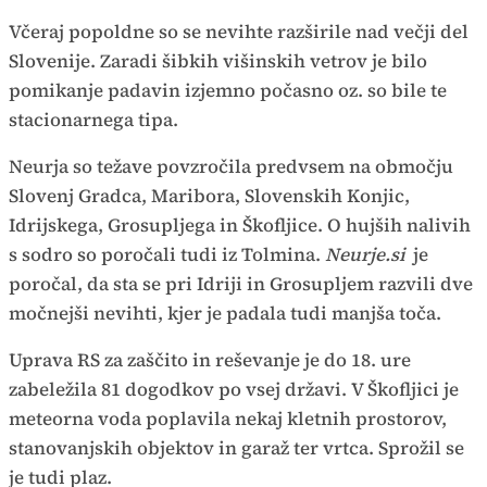
Včeraj popoldne so se nevihte razširile nad večji del
Slovenije. Zaradi šibkih višinskih vetrov je bilo
pomikanje padavin izjemno počasno oz. so bile te
stacionarnega tipa.
Neurja so težave povzročila predvsem na območju
Slovenj Gradca, Maribora, Slovenskih Konjic,
Idrijskega, Grosupljega in Škofljice. O hujših nalivih
s sodro so poročali tudi iz Tolmina.
Neurje.si
je
poročal, da sta se pri Idriji in Grosupljem razvili dve
močnejši nevihti, kjer je padala tudi manjša toča.
Uprava RS za zaščito in reševanje je do 18. ure
zabeležila 81 dogodkov po vsej državi. V Škofljici je
meteorna voda poplavila nekaj kletnih prostorov,
stanovanjskih objektov in garaž ter vrtca. Sprožil se
je tudi plaz.