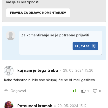
nasilja ali nestrpnosti.
PRAVILA ZA OBJAVO KOMENTARJEV
Prijavi se
kaj nam je tega treba
29. 05. 2024 15.26
Kako žalostno bi bilo vse skupaj, če ne bi imeli gasilcev.
Odgovori
+1
1
0
Potouceni kramoh
29. 05. 2024 15.12