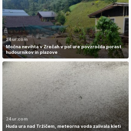
24ur.com
Močna nevihta v Zrečah v pol ure povzročila porast
hudournikov in plazove
24ur.com
Huda ura nad Tržičem, meteorna voda zalivala kleti