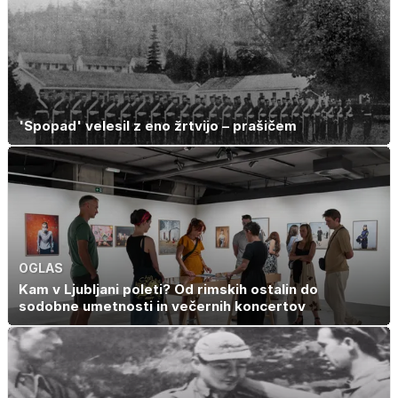
'Spopad' velesil z eno žrtvijo – prašičem
OGLAS
Kam v Ljubljani poleti? Od rimskih ostalin do
sodobne umetnosti in večernih koncertov