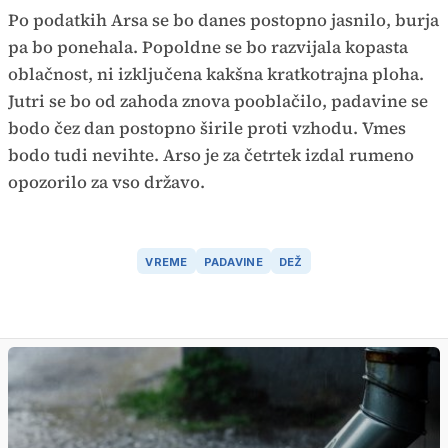
Po podatkih Arsa se bo danes postopno jasnilo, burja
pa bo ponehala. Popoldne se bo razvijala kopasta
oblačnost, ni izključena kakšna kratkotrajna ploha.
Jutri se bo od zahoda znova pooblačilo, padavine se
bodo čez dan postopno širile proti vzhodu. Vmes
bodo tudi nevihte. Arso je za četrtek izdal rumeno
opozorilo za vso državo.
VREME
PADAVINE
DEŽ