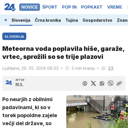
NOVICE
ŠPORT
POP IN
POPKAST
VREME
Slovenija
Črna kronika
Tujina
Gospodarstvo
Znano
SLOVENIJA
Meteorna voda poplavila hiše, garaže,
vrtec, sprožili so se trije plazovi
Ljubljana, 29. 05. 2024 08.03
2 min branja
23
AVTOR:
M.S.
Po neurjih z obilnimi
padavinami, ki so v
torek popoldne zajele
večji del države, so