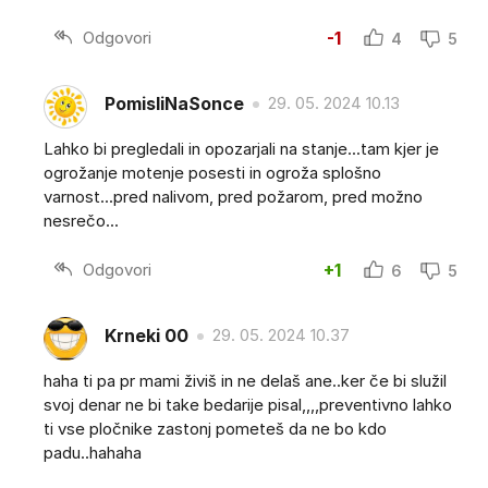
Odgovori
-1
4
5
PomisliNaSonce
29. 05. 2024 10.13
Lahko bi pregledali in opozarjali na stanje...tam kjer je
ogrožanje motenje posesti in ogroža splošno
varnost...pred nalivom, pred požarom, pred možno
nesrečo...
Odgovori
+1
6
5
Krneki 00
29. 05. 2024 10.37
haha ti pa pr mami živiš in ne delaš ane..ker če bi služil
svoj denar ne bi take bedarije pisal,,,,preventivno lahko
ti vse pločnike zastonj pometeš da ne bo kdo
padu..hahaha