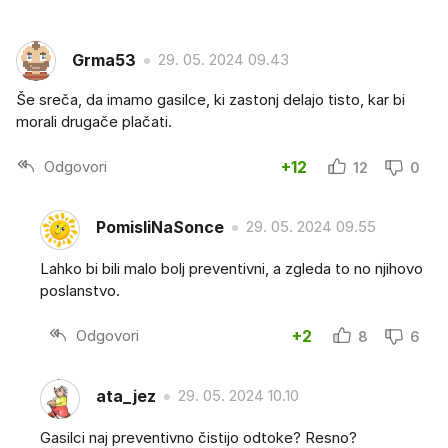
Grma53
29. 05. 2024 09.43
Še sreča, da imamo gasilce, ki zastonj delajo tisto, kar bi
morali drugače plačati.
Odgovori
+12
12
0
PomisliNaSonce
29. 05. 2024 09.55
Lahko bi bili malo bolj preventivni, a zgleda to no njihovo
poslanstvo.
Odgovori
+2
8
6
ata_jez
29. 05. 2024 10.10
Gasilci naj preventivno čistijo odtoke? Resno?