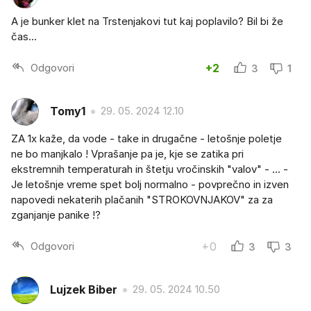
A je bunker klet na Trstenjakovi tut kaj poplavilo? Bil bi že
čas...
Odgovori
+2
3
1
Tomy1
29. 05. 2024 12.10
ZA 1x kaže, da vode - take in drugačne - letošnje poletje
ne bo manjkalo ! Vprašanje pa je, kje se zatika pri
ekstremnih temperaturah in štetju vročinskih "valov" - ... -
Je letošnje vreme spet bolj normalno - povprečno in izven
napovedi nekaterih plačanih "STROKOVNJAKOV" za za
zganjanje panike !?
Odgovori
+0
3
3
Lujzek Biber
29. 05. 2024 10.50