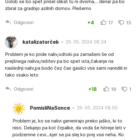
Golob se bo spet prišel slikat tu ni dvoma... denar pa bo
zbiral za gradnjo azilnih domov. Plešemo
Odgovori
+4
17
13
katalizatorček
29. 05. 2024 08.34
Problem je ko pride naliv,odtoki pa zamašeni še od
prejšnega naliva,rešitev pa bo spet ista,čakanje na
naslednji naliv,pa bodo čez čas gasilci vse sami naredili in
tako vsako leto
Odgovori
+18
19
1
PomisliNaSonce
29. 05. 2024 08.50
Problem je, ko se nalivi generirajo preko jaško, ki to
niso. Delujejo pa kot črpalke, da voda še hitreje leti v
podzemne cevi...kjer se pa slej ko prej vse neha. Ko