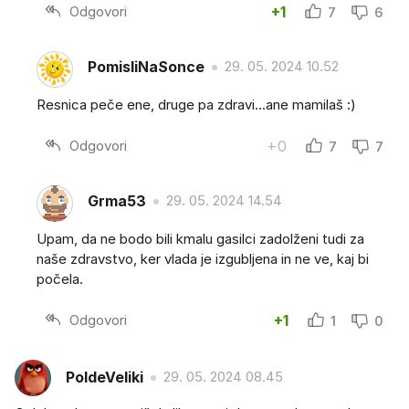
Odgovori
+1
7
6
PomisliNaSonce
29. 05. 2024 10.52
Resnica peče ene, druge pa zdravi...ane mamilaš :)
Odgovori
+0
7
7
Grma53
29. 05. 2024 14.54
Upam, da ne bodo bili kmalu gasilci zadolženi tudi za
naše zdravstvo, ker vlada je izgubljena in ne ve, kaj bi
počela.
Odgovori
+1
1
0
PoldeVeliki
29. 05. 2024 08.45