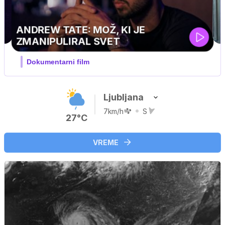
MOJ PRIJATELJ PINGVIN
Film meseca / družinski, pustolovski
Ljubljana
7km/h
S
27°C
VREME