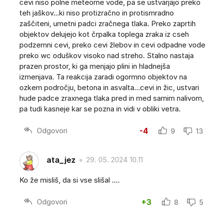
cevi niso polne meteorne vode, pa se ustvarjajo preko
teh jaškov...ki niso protizračno in protismradno
zaščiteni, umetni padci zračnega tlaka. Preko zaprtih
objektov delujejo kot črpalka toplega zraka iz cseh
podzemni cevi, preko cevi žlebov in cevi odpadne vode
preko wc oduškov visoko nad streho. Stalno nastaja
prazen prostor, ki ga menjajo plini in hladnejša
izmenjava. Ta reakcija zaradi ogormno objektov na
ozkem področju, betona in asvalta...cevi in žic, ustvari
hude padce zraxnega tlaka pred in med samim nalivom,
pa tudi kasneje kar se pozna in vidi v obliki vetra.
Odgovori
-4
9
13
ata_jez
29. 05. 2024 10.11
Ko že misliš, da si vse slišal ....
Odgovori
+3
8
5