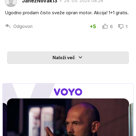
JanezNovak13
29. 05. 2024 08.28
Ugodno prodam čisto sveže opran motor. Akcija! 1+1 gratis.
Odgovori
+5
6
1
Naloži več