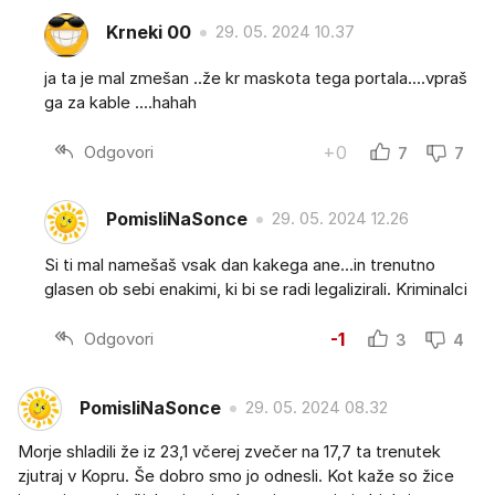
Krneki 00
29. 05. 2024 10.37
ja ta je mal zmešan ..že kr maskota tega portala....vpraš
ga za kable ....hahah
Odgovori
+0
7
7
PomisliNaSonce
29. 05. 2024 12.26
Si ti mal namešaš vsak dan kakega ane...in trenutno
glasen ob sebi enakimi, ki bi se radi legalizirali. Kriminalci
Odgovori
-1
3
4
PomisliNaSonce
29. 05. 2024 08.32
Morje shladili že iz 23,1 včerej zvečer na 17,7 ta trenutek
zjutraj v Kopru. Še dobro smo jo odnesli. Kot kaže so žice