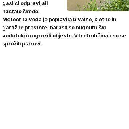
gasilci odpravljali
nastalo škodo.
Meteorna voda je poplavila bivalne, kletne in
garažne prostore, narasli so hudourniški
vodotoki in ogrozili objekte. V treh občinah so se
sprožili plazovi.