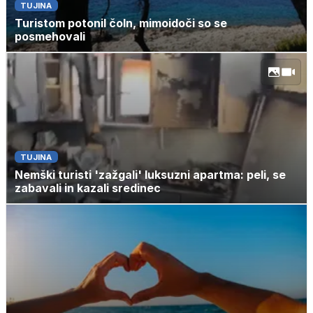
TUJINA
Turistom potonil čoln, mimoidoči so se
posmehovali
TUJINA
Nemški turisti 'zažgali' luksuzni apartma: peli, se
zabavali in kazali sredinec