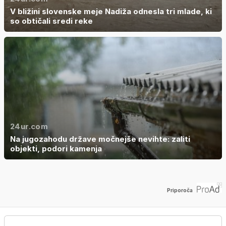
V bližini slovenske meje Nadiža odnesla tri mlade, ki
so obtičali sredi reke
24ur.com
Na jugozahodu države močnejše nevihte: zaliti
objekti, podori kamenja
Priporoča