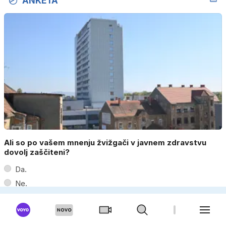
ANKETA
Ali so po vašem mnenju žvižgači v javnem zdravstvu
dovolj zaščiteni?
Da.
Ne.
Le v posameznih primerih.
Ne vem.