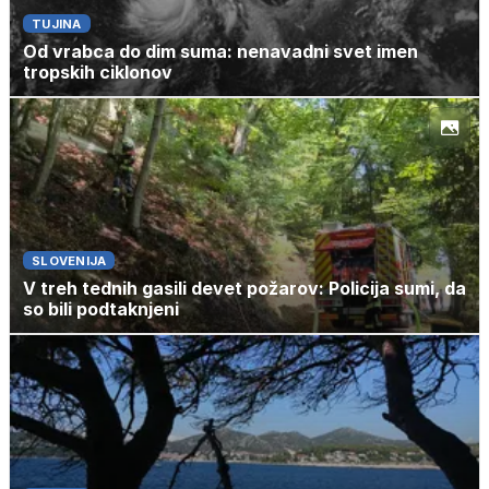
TUJINA
Od vrabca do dim suma: nenavadni svet imen
tropskih ciklonov
SLOVENIJA
V treh tednih gasili devet požarov: Policija sumi, da
so bili podtaknjeni