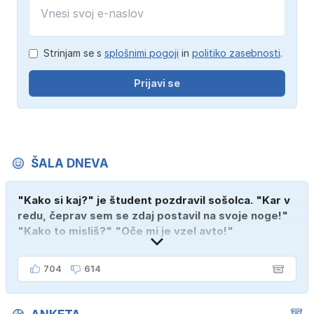
Strinjam se s
splošnimi pogoji
in
politiko zasebnosti
.
Prijavi se
ŠALA DNEVA
"Kako si kaj?" je študent pozdravil sošolca. "Kar v
redu, čeprav sem se zdaj postavil na svoje noge!"
"Kako to misliš?" "Oče mi je vzel avto!"
704
614