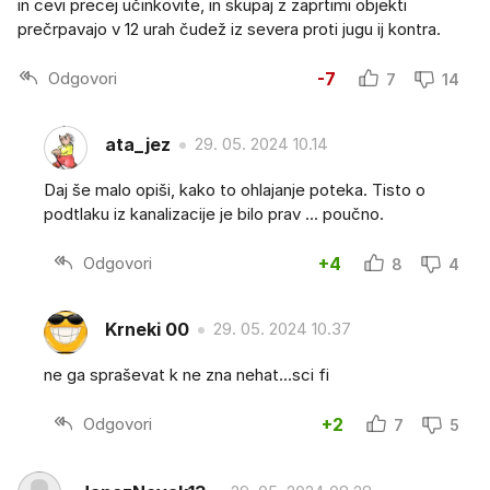
in cevi precej učinkovite, in skupaj z zaprtimi objekti
prečrpavajo v 12 urah čudež iz severa proti jugu ij kontra.
Odgovori
-7
7
14
ata_jez
29. 05. 2024 10.14
Daj še malo opiši, kako to ohlajanje poteka. Tisto o
podtlaku iz kanalizacije je bilo prav ... poučno.
Odgovori
+4
8
4
Krneki 00
29. 05. 2024 10.37
ne ga spraševat k ne zna nehat...sci fi
Odgovori
+2
7
5