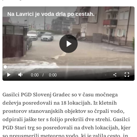
Na Lavrici je voda drla po cestah.
Predvajaj
Loaded
:
0%
Current
0:00
/
Duration
0:00
Predvajaj
Tiho
Celoz
način
Time
Gasilci PGD Slovenj Gradec so v času močnega
deževja posredovali na 18 lokacijah. Iz kletnih
prostorov stanovanjskih objektov so črpali vodo,
odpirali jaške ter s folijo prekrili dve strehi. Gasilci
PGD Stari trg so posredovali na dveh lokacijah, kjer
so preusmerili meteorno vodo, ki je zalila cesto, in