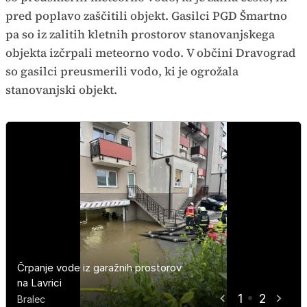
pred poplavo zaščitili objekt. Gasilci PGD Šmartno
pa so iz zalitih kletnih prostorov stanovanjskega
objekta izčrpali meteorno vodo. V občini Dravograd
so gasilci preusmerili vodo, ki je ogrožala
stanovanjski objekt.
Črpanje vode iz garažnih prostorov
Črpanje vode iz garažnih prostorov
na Lavrici
na Lavrici
1
2
Bralec
Bralec