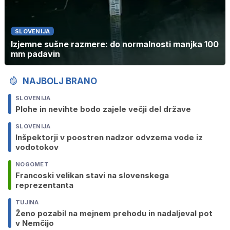
SLOVENIJA
Izjemne sušne razmere: do normalnosti manjka 100
mm padavin
NAJBOLJ BRANO
SLOVENIJA
Plohe in nevihte bodo zajele večji del države
SLOVENIJA
Inšpektorji v poostren nadzor odvzema vode iz
vodotokov
NOGOMET
Francoski velikan stavi na slovenskega
reprezentanta
TUJINA
Ženo pozabil na mejnem prehodu in nadaljeval pot
v Nemčijo