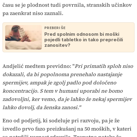
času se je plodnost tudi povrnila, stranskih učinkov
pa zaenkrat niso zaznali.
PREBERI ŠE
Pred spolnim odnosom bi moški
pojedli tabletko in tako preprečili
zanositev?
Andjelić medtem previdno: "
Pri primatih sploh niso
dokazali, da bi popolnoma prenehalo nastajanje
spermijev, ampak je zgolj padlo pod določeno
koncentracijo. S tem v humani uporabi ne bomo
zadovoljni, ker vemo, da je lahko že nekaj spermijev
lahko dovolj, da ženska zanosi."
Eno od podjetij, ki sodeluje pri razvoju, pa je že
izvedlo prvo fazo preizkušanj na 50 moških, v kateri
so potrdili varnost zdravila. Trenutno poteka že