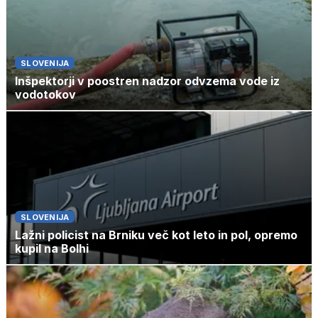
SLOVENIJA
Inšpektorji v poostren nadzor odvzema vode iz
vodotokov
SLOVENIJA
Lažni policist na Brniku več kot leto in pol, opremo
kupil na Bolhi