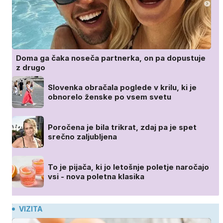
Doma ga čaka noseča partnerka, on pa dopustuje
z drugo
Slovenka obračala poglede v krilu, ki je
obnorelo ženske po vsem svetu
Poročena je bila trikrat, zdaj pa je spet
srečno zaljubljena
To je pijača, ki jo letošnje poletje naročajo
vsi - nova poletna klasika
VIZITA