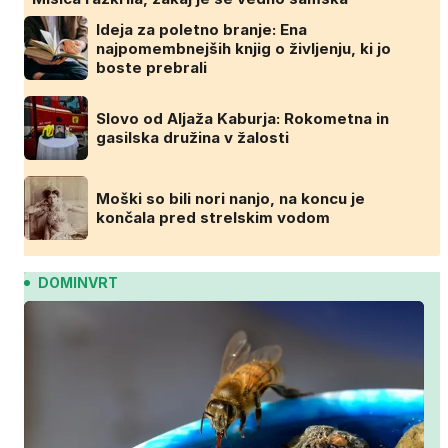
Ideja za poletno branje: Ena
najpomembnejših knjig o življenju, ki jo
boste prebrali
Slovo od Aljaža Kaburja: Rokometna in
gasilska družina v žalosti
Moški so bili nori nanjo, na koncu je
končala pred strelskim vodom
DOMINVRT