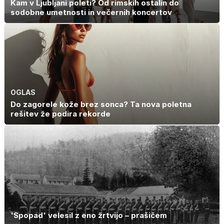
Kam v Ljubljani poleti? Od rimskih ostalin do
sodobne umetnosti in večernih koncertov
OGLAS
Do zagorele kože brez sonca? Ta nova poletna
rešitev že podira rekorde
'Spopad' velesil z eno žrtvijo – prašičem