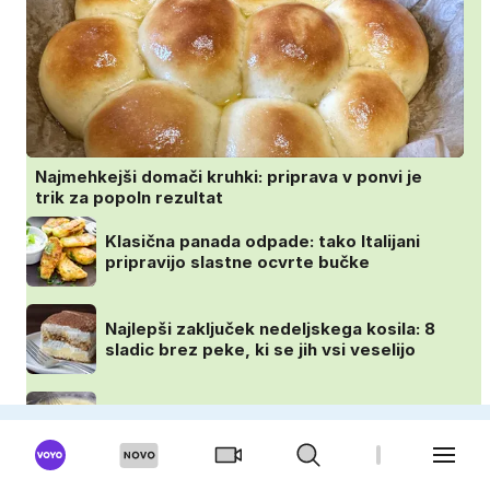
Najmehkejši domači kruhki: priprava v ponvi je
trik za popoln rezultat
Klasična panada odpade: tako Italijani
pripravijo slastne ocvrte bučke
Najlepši zaključek nedeljskega kosila: 8
sladic brez peke, ki se jih vsi veselijo
Puding brez kuhanja: preprost trik za
pripravo v le nekaj minutah