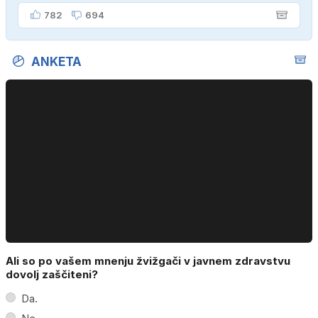
782
694
ANKETA
Ali so po vašem mnenju žvižgači v javnem zdravstvu
dovolj zaščiteni?
Da.