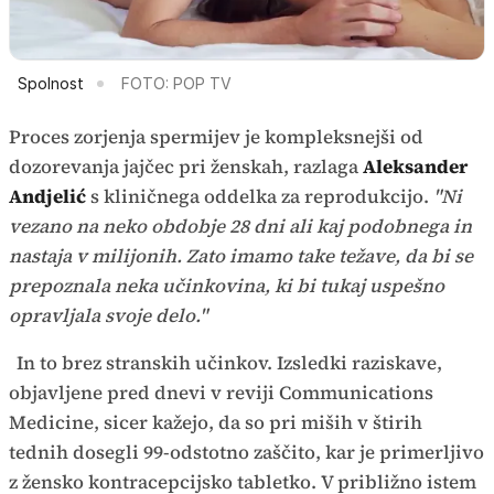
Spolnost
FOTO: POP TV
Proces zorjenja spermijev je kompleksnejši od
dozorevanja jajčec pri ženskah, razlaga
Aleksander
Andjelić
s kliničnega oddelka za reprodukcijo.
"Ni
vezano na neko obdobje 28 dni ali kaj podobnega in
nastaja v milijonih. Zato imamo take težave, da bi se
prepoznala neka učinkovina, ki bi tukaj uspešno
opravljala svoje delo."
In to brez stranskih učinkov. Izsledki raziskave,
objavljene pred dnevi v reviji Communications
Medicine, sicer kažejo, da so pri miših v štirih
tednih dosegli 99-odstotno zaščito, kar je primerljivo
z žensko kontracepcijsko tabletko. V približno istem