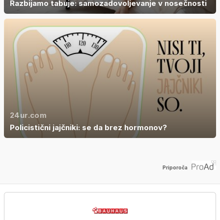
Razbijamo tabuje: samozadovoljevanje v nosečnosti
24ur.com
Policistični jajčniki: se da brez hormonov?
Priporoča