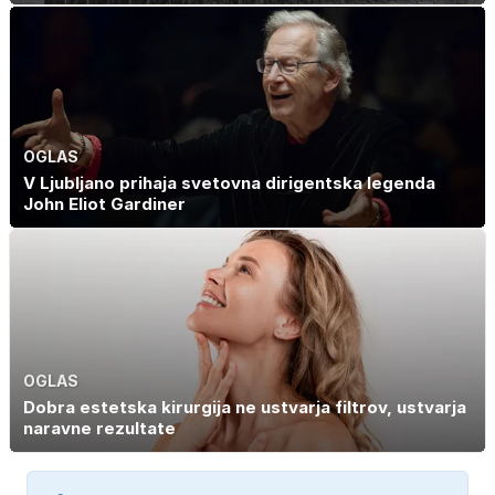
OGLAS
V Ljubljano prihaja svetovna dirigentska legenda
John Eliot Gardiner
OGLAS
Dobra estetska kirurgija ne ustvarja filtrov, ustvarja
naravne rezultate