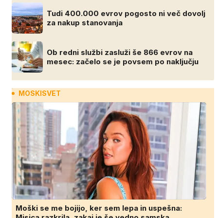
Tudi 400.000 evrov pogosto ni več dovolj
za nakup stanovanja
Ob redni službi zasluži še 866 evrov na
mesec: začelo se je povsem po naključju
MOSKISVET
Moški se me bojijo, ker sem lepa in uspešna:
Misica razkrila, zakaj je še vedno samska