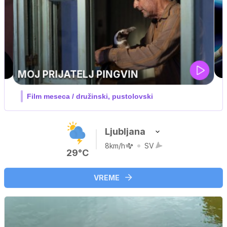
UEFA SUPERPOKAL
V živo na VOYO: sreda ob 20.30
Ljubljana
8km/h
SV
29°C
VREME