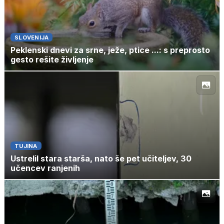
SLOVENIJA
Peklenski dnevi za srne, ježe, ptice ...: s preprosto
gesto rešite življenje
TUJINA
Ustrelil stara starša, nato še pet učiteljev, 30
učencev ranjenih