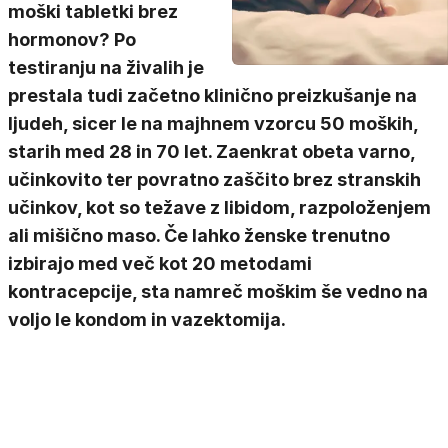
moški tabletki brez
hormonov? Po
testiranju na živalih je
prestala tudi začetno klinično preizkušanje na
ljudeh, sicer le na majhnem vzorcu 50 moških,
starih med 28 in 70 let. Zaenkrat obeta varno,
učinkovito ter povratno zaščito brez stranskih
učinkov, kot so težave z libidom, razpoloženjem
ali mišično maso. Če lahko ženske trenutno
izbirajo med več kot 20 metodami
kontracepcije, sta namreč moškim še vedno na
voljo le kondom in vazektomija.