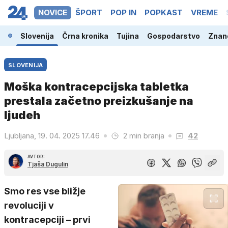
NOVICE
ŠPORT
POP IN
POPKAST
VREME
Slovenija
Črna kronika
Tujina
Gospodarstvo
Znano
SLOVENIJA
Moška kontracepcijska tabletka
prestala začetno preizkušanje na
ljudeh
Ljubljana, 19. 04. 2025 17.46
2 min branja
42
AVTOR:
Tjaša Dugulin
Smo res vse bližje
revoluciji v
kontracepciji – prvi