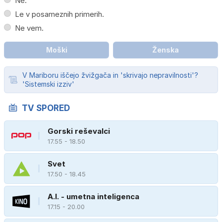
Ne.
Le v posameznih primerih.
Ne vem.
Moški
Ženska
V Mariboru iščejo žvižgača in 'skrivajo nepravilnosti'?
'Sistemski izziv'
TV SPORED
Gorski reševalci
17.55 - 18.50
Svet
17.50 - 18.45
A.I. - umetna inteligenca
17.15 - 20.00