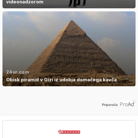
videonadzorom
24ur.com
Obisk piramid v Gizi iz udobja domačega kavča
Priporoča