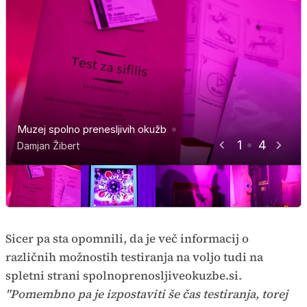
Muzej spolno prenesljivih okužb
Muzej spolno prenesljivih okužb
Muzej spolno prenesljivih okužb
Muzej spolno prenesljivih okužb
1
4
Damjan Žibert
Damjan Žibert
Damjan Žibert
Damjan Žibert
Sicer pa sta opomnili, da je več informacij o
različnih možnostih testiranja na voljo tudi na
spletni strani spolnoprenosljiveokuzbe.si.
"Pomembno pa je izpostaviti še čas testiranja, torej