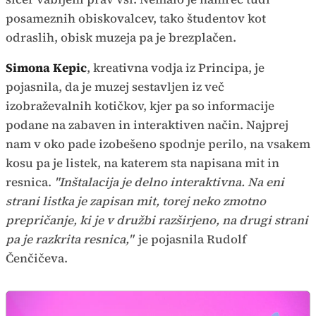
posameznih obiskovalcev, tako študentov kot
odraslih, obisk muzeja pa je brezplačen.
Simona Kepic
, kreativna vodja iz Principa, je
pojasnila, da je muzej sestavljen iz več
izobraževalnih kotičkov, kjer pa so informacije
podane na zabaven in interaktiven način. Najprej
nam v oko pade izobešeno spodnje perilo, na vsakem
kosu pa je listek, na katerem sta napisana mit in
resnica.
"Inštalacija je delno interaktivna. Na eni
strani listka je zapisan mit, torej neko zmotno
prepričanje, ki je v družbi razširjeno, na drugi strani
pa je razkrita resnica,"
je pojasnila Rudolf
Čenčičeva.