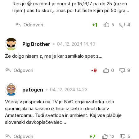
Res je 😁 maldost je norost pr 15,16,17 pa do 25 (razen
izjem) das to skoz,...mas pol tut tiste k jim pri 50 igra,..
Odgovori
+1
5
4
Pig Brother
04. 12. 2024 14.40
Že dolgo nisem z, me je kar zamikalo spet z...
Odgovori
-9
0
9
patogen
04. 12. 2024 14.23
Včeraj v prispevku na TV je NVO organizatorka zelo
spominjala na kakšno iz hiše iz četrti rdečih luči v
Amsterdamu. Tudi svetloba in ambient. Kaj vse plačuje
slovenski davkoplačevalec...
Odgovori
+7
12
5