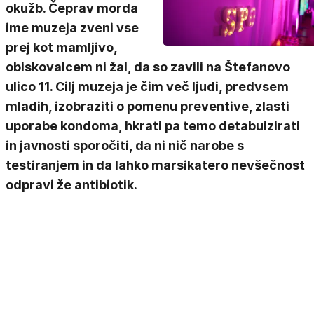
okužb. Čeprav morda
ime muzeja zveni vse
prej kot mamljivo,
obiskovalcem ni žal, da so zavili na Štefanovo
ulico 11. Cilj muzeja je čim več ljudi, predvsem
mladih, izobraziti o pomenu preventive, zlasti
uporabe kondoma, hkrati pa temo detabuizirati
in javnosti sporočiti, da ni nič narobe s
testiranjem in da lahko marsikatero nevšečnost
odpravi že antibiotik.