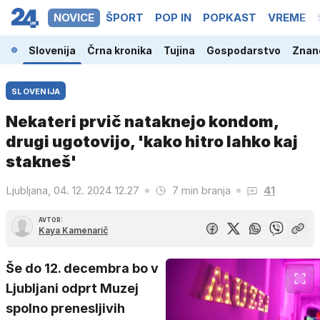
NOVICE
ŠPORT
POP IN
POPKAST
VREME
Slovenija
Črna kronika
Tujina
Gospodarstvo
Znano
SLOVENIJA
Nekateri prvič nataknejo kondom,
drugi ugotovijo, 'kako hitro lahko kaj
stakneš'
Ljubljana, 04. 12. 2024 12.27
7 min branja
41
AVTOR:
Kaya Kamenarič
Še do 12. decembra bo v
Ljubljani odprt Muzej
spolno prenesljivih