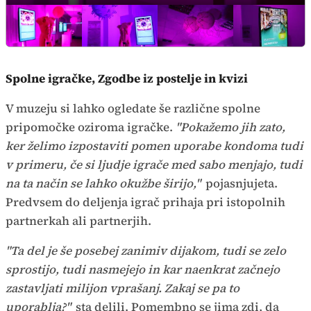
Spolne igračke, Zgodbe iz postelje in kvizi
V muzeju si lahko ogledate še različne spolne
pripomočke oziroma igračke.
"Pokažemo jih zato,
ker želimo izpostaviti pomen uporabe kondoma tudi
v primeru, če si ljudje igrače med sabo menjajo, tudi
na ta način se lahko okužbe širijo,"
pojasnjujeta.
Predvsem do deljenja igrač prihaja pri istopolnih
partnerkah ali partnerjih.
"Ta del je še posebej zanimiv dijakom, tudi se zelo
sprostijo, tudi nasmejejo in kar naenkrat začnejo
zastavljati milijon vprašanj. Zakaj se pa to
uporablja?"
sta delili. Pomembno se jima zdi, da