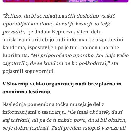
"Želimo, da bi se mladi naučili dosledno vsakič
uporabljati kondome, ker si je kasneje to težje
privaditi,"
je dodala Kepiceva. V tem delu
obiskovalci pridobijo tudi informacije o zgodovini
kondoma, izpostavljen pa je tudi pomen uporabe
lubrikanta.
"Mi priporočamo uporabo, ker daje večje
zagotovilo, da se kondom ne bo poškodoval,"
sta
pojasnili sogovornici.
V Sloveniji veliko organizacij nudi brezplačno in
anonimno testiranje
Naslednja pomembna točka muzeja je del z
informacijami o testiranju.
"Če imaš občutek, da si
kaj zafrknil, ali pa če ti nekdo pove, da si bil okužen,
se je dobro testirati. Tudi preden vstopaš v zvezo ali