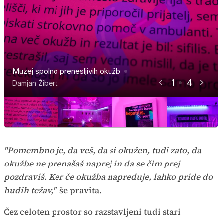
Muzej spolno prenesljivih okužb
Muzej spolno prenesljivih okužb
Muzej spolno prenesljivih okužb
Muzej spolno prenesljivih okužb
1
4
Damjan Žibert
Damjan Žibert
Damjan Žibert
Damjan Žibert
"Pomembno je, da veš, da si okužen, tudi zato, da
okužbe ne prenašaš naprej in da se čim prej
pozdraviš. Ker če okužba napreduje, lahko pride do
hudih težav,"
še pravita.
Čez celoten prostor so razstavljeni tudi stari