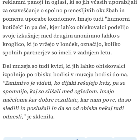
reklamni panoji in oglasi, ki so jih včasih uporabljali
za ozaveščanje o spolno prenesljivih okužbah in
pomenu uporabe kondomov. Imajo tudi "humorni
kotiček" in pa del, kjer lahko obiskovalci podelijo
svoje izkušnje; med drugim anonimno lahko s
kroglico, ki jo vržejo v lonček, označijo, koliko
spolnih partnerjev so imeli v zadnjem letu.
Del muzeja so tudi kvizi, ki jih lahko obiskovalci
izpolnijo po obisku bodisi v muzeju bodisi doma.
"Zanimivo je videti, ko dijaki rešujejo kviz, pa se
spomnijo, kaj so slišali med ogledom. Imajo
načeloma kar dobre rezultate, kar nam pove, da so
sledili in poslušali in da so od obiska nekaj tudi
odnesli,"
je sklenila.