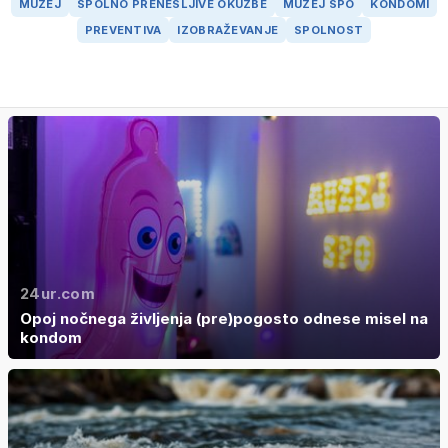
MUZEJ
SPOLNO PRENESLJIVE OKUŽBE
MUZEJ SPO
KONDOMI
PREVENTIVA
IZOBRAŽEVANJE
SPOLNOST
24ur.com
Opoj nočnega življenja (pre)pogosto odnese misel na
kondom