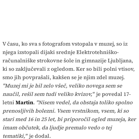
V času, ko sva s fotografom vstopala v muzej, so iz
njega izstopali dijaki srednje Elektrotehniško-
računalniške strokovne šole in gimnazije Ljubljana,
ki so zaključevali z ogledom. Ker so bili polni vtisov,
smo jih povprašali, kakšen se je njim zdel muzej.
"Muzej mi je bil zelo všeč, veliko novega sem se
naučil, rešil sem tudi veliko kvizov,"
je povedal 17-
letni
Martin
.
"Nisem vedel, da obstaja toliko spolno
prenosljivih bolezni. Vsem vrstnikom, vsem, ki so
stari med 16 in 25 let, bi priporočil ogled muzeja, ker
imam občutek, da ljudje premalo vedo o tej
tematiki,"
je dodal.