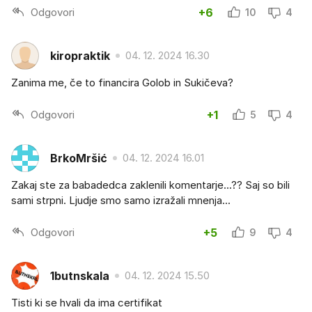
Odgovori
+6
10
4
kiropraktik
04. 12. 2024 16.30
Zanima me, če to financira Golob in Sukičeva?
Odgovori
+1
5
4
BrkoMršić
04. 12. 2024 16.01
Zakaj ste za babadedca zaklenili komentarje...?? Saj so bili
sami strpni. Ljudje smo samo izražali mnenja...
Odgovori
+5
9
4
1butnskala
04. 12. 2024 15.50
Tisti ki se hvali da ima certifikat