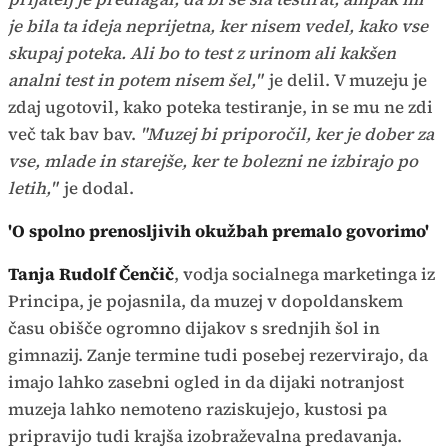
je bila ta ideja neprijetna, ker nisem vedel, kako vse
skupaj poteka. Ali bo to test z urinom ali kakšen
analni test in potem nisem šel,"
je delil. V muzeju je
zdaj ugotovil, kako poteka testiranje, in se mu ne zdi
več tak bav bav.
"Muzej bi priporočil, ker je dober za
vse, mlade in starejše, ker te bolezni ne izbirajo po
letih,"
je dodal.
'O spolno prenosljivih okužbah premalo govorimo'
Tanja Rudolf Čenčič
, vodja socialnega marketinga iz
Principa, je pojasnila, da muzej v dopoldanskem
času obišče ogromno dijakov s srednjih šol in
gimnazij. Zanje termine tudi posebej rezervirajo, da
imajo lahko zasebni ogled in da dijaki notranjost
muzeja lahko nemoteno raziskujejo, kustosi pa
pripravijo tudi krajša izobraževalna predavanja.