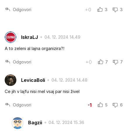
Odgovori
+0
3
3
IskraLJ
04. 12. 2024 14.49
A to zeleni al lajna organizira?!
Odgovori
+0
7
7
LevicaBoli
04. 12. 2024 14.48
Ce jih v lajfu nisi mel vsaj par nisi živel
Odgovori
-1
5
6
Bagzii
04. 12. 2024 15.36