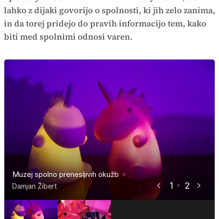
lahko z dijaki govorijo o spolnosti, ki jih zelo zanima,
in da torej pridejo do pravih informacijo tem, kako
biti med spolnimi odnosi varen.
Muzej spolno prenesljivih okužb
Muzej spolno prenesljivih okužb
1
2
Damjan Žibert
Damjan Žibert