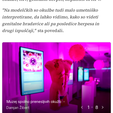
"Na modelčkih so okužbe tudi malo umetniško
interpretirane, da lahko vidimo, kako so videti
genitalne bradavice ali pa posledice herpesa in
drugi izpuščaji,"
sta povedali.
Muzej spolno prenesljivih okužb
Muzej spolno prenesljivih okužb
Muzej spolno prenesljivih okužb
Muzej spolno prenesljivih okužb
Muzej spolno prenesljivih okužb
Muzej spolno prenesljivih okužb
Muzej spolno prenesljivih okužb
Muzej spolno prenesljivih okužb
1
8
Damjan Žibert
Damjan Žibert
Damjan Žibert
Damjan Žibert
Damjan Žibert
Damjan Žibert
Damjan Žibert
Damjan Žibert