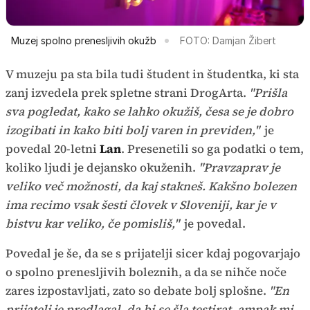
Muzej spolno prenesljivih okužb
FOTO: Damjan Žibert
V muzeju pa sta bila tudi študent in študentka, ki sta
zanj izvedela prek spletne strani DrogArta.
"Prišla
sva pogledat, kako se lahko okužiš, česa se je dobro
izogibati in kako biti bolj varen in previden,"
je
povedal 20-letni
Lan
. Presenetili so ga podatki o tem,
koliko ljudi je dejansko okuženih.
"Pravzaprav je
veliko več možnosti, da kaj stakneš. Kakšno bolezen
ima recimo vsak šesti človek v Sloveniji, kar je v
bistvu kar veliko, če pomisliš,"
je povedal.
Povedal je še, da se s prijatelji sicer kdaj pogovarjajo
o spolno prenesljivih boleznih, a da se nihče noče
zares izpostavljati, zato so debate bolj splošne.
"En
prijatelj je predlagal, da bi se šla testirat, ampak mi