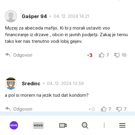
Gašper 94
04. 12. 2024 14.21
Muzej za abeceda mafijo. Ki bi ji morali ustaviti vso
financiranje iz drzave , obcin in javnih podjetji. Zakaj je temu
tako ker nas trenutno vodi lobij gejev.
Odgovori
-3
7
10
Sredinc
04. 12. 2024 13.59
a pol si morem na jezik tud dat kondom?
Odgovori
+0
7
7
Bagzii
04. 12. 2024 15.37