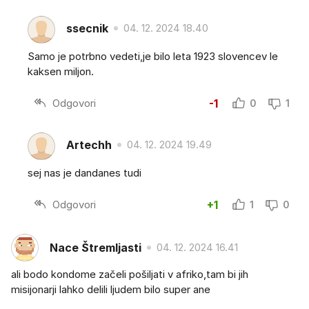
ssecnik
04. 12. 2024 18.40
Samo je potrbno vedeti,je bilo leta 1923 slovencev le
kaksen miljon.
Odgovori
-1
0
1
Artechh
04. 12. 2024 19.49
sej nas je dandanes tudi
Odgovori
+1
1
0
Nace Štremljasti
04. 12. 2024 16.41
ali bodo kondome začeli pošiljati v afriko,tam bi jih
misijonarji lahko delili ljudem bilo super ane