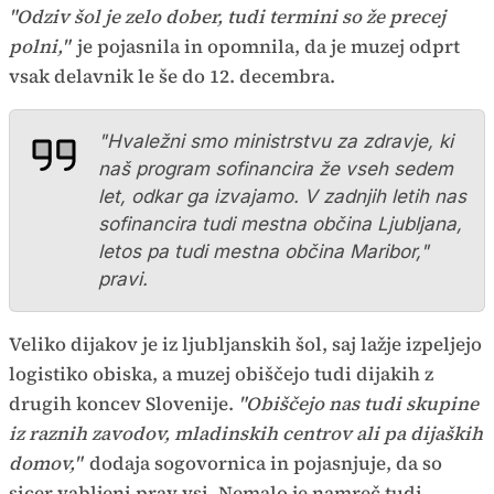
"Odziv šol je zelo dober, tudi termini so že precej
polni,"
je pojasnila in opomnila, da je muzej odprt
vsak delavnik le še do 12. decembra.
"Hvaležni smo ministrstvu za zdravje, ki
naš program sofinancira že vseh sedem
let, odkar ga izvajamo. V zadnjih letih nas
sofinancira tudi mestna občina Ljubljana,
letos pa tudi mestna občina Maribor,"
pravi.
Veliko dijakov je iz ljubljanskih šol, saj lažje izpeljejo
logistiko obiska, a muzej obiščejo tudi dijakih z
drugih koncev Slovenije.
"Obiščejo nas tudi skupine
iz raznih zavodov, mladinskih centrov ali pa dijaških
domov,"
dodaja sogovornica in pojasnjuje, da so
sicer vabljeni prav vsi. Nemalo je namreč tudi