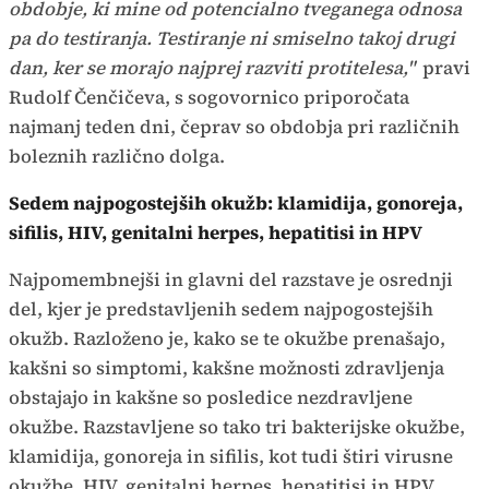
obdobje, ki mine od potencialno tveganega odnosa
pa do testiranja. Testiranje ni smiselno takoj drugi
dan, ker se morajo najprej razviti protitelesa,"
pravi
Rudolf Čenčičeva, s sogovornico priporočata
najmanj teden dni, čeprav so obdobja pri različnih
boleznih različno dolga.
Sedem najpogostejših okužb: klamidija, gonoreja,
sifilis, HIV, genitalni herpes, hepatitisi in HPV
Najpomembnejši in glavni del razstave je osrednji
del, kjer je predstavljenih sedem najpogostejših
okužb. Razloženo je, kako se te okužbe prenašajo,
kakšni so simptomi, kakšne možnosti zdravljenja
obstajajo in kakšne so posledice nezdravljene
okužbe. Razstavljene so tako tri bakterijske okužbe,
klamidija, gonoreja in sifilis, kot tudi štiri virusne
okužbe, HIV, genitalni herpes, hepatitisi in HPV.