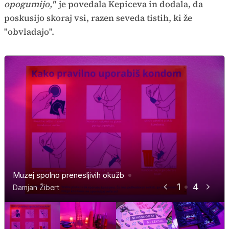
opogumijo,"
je povedala Kepiceva in dodala, da
poskusijo skoraj vsi, razen seveda tistih, ki že
"obvladajo".
Muzej spolno prenesljivih okužb
Muzej spolno prenesljivih okužb
Muzej spolno prenesljivih okužb
Muzej spolno prenesljivih okužb
1
4
Damjan Žibert
Damjan Žibert
Damjan Žibert
Damjan Žibert