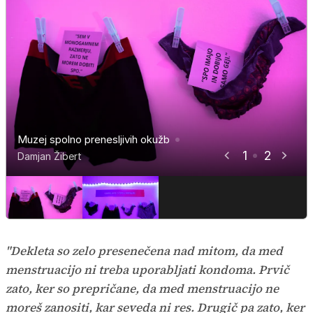
Muzej spolno prenesljivih okužb
Muzej spolno prenesljivih okužb
1
2
Damjan Žibert
Damjan Žibert
"Dekleta so zelo presenečena nad mitom, da med
menstruacijo ni treba uporabljati kondoma. Prvič
zato, ker so prepričane, da med menstruacijo ne
moreš zanositi, kar seveda ni res. Drugič pa zato, ker