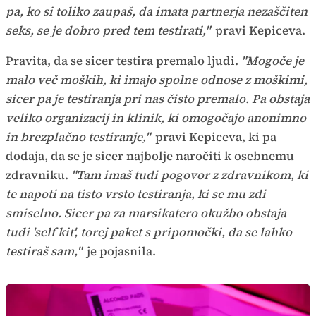
pa, ko si toliko zaupaš, da imata partnerja nezaščiten
seks, se je dobro pred tem testirati,"
pravi Kepiceva.
Pravita, da se sicer testira premalo ljudi.
"Mogoče je
malo več moških, ki imajo spolne odnose z moškimi,
sicer pa je testiranja pri nas čisto premalo. Pa obstaja
veliko organizacij in klinik, ki omogočajo anonimno
in brezplačno testiranje,"
pravi Kepiceva, ki pa
dodaja, da se je sicer najbolje naročiti k osebnemu
zdravniku.
"Tam imaš tudi pogovor z zdravnikom, ki
te napoti na tisto vrsto testiranja, ki se mu zdi
smiselno. Sicer pa za marsikatero okužbo obstaja
tudi 'self kit', torej paket s pripomočki, da se lahko
testiraš sam,"
je pojasnila.