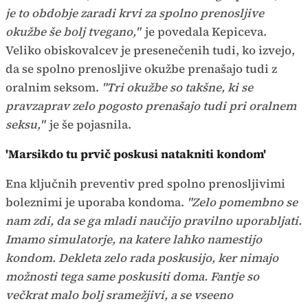
je to obdobje zaradi krvi za spolno prenosljive
okužbe še bolj tvegano,"
je povedala Kepiceva.
Veliko obiskovalcev je presenečenih tudi, ko izvejo,
da se spolno prenosljive okužbe prenašajo tudi z
oralnim seksom.
"Tri okužbe so takšne, ki se
pravzaprav zelo pogosto prenašajo tudi pri oralnem
seksu,"
je še pojasnila.
'Marsikdo tu prvič poskusi natakniti kondom'
Ena ključnih preventiv pred spolno prenosljivimi
boleznimi je uporaba kondoma.
"Zelo pomembno se
nam zdi, da se ga mladi naučijo pravilno uporabljati.
Imamo simulatorje, na katere lahko namestijo
kondom. Dekleta zelo rada poskusijo, ker nimajo
možnosti tega same poskusiti doma. Fantje so
večkrat malo bolj sramežjivi, a se vseeno