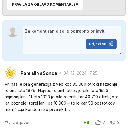
PRAVILA ZA OBJAVO KOMENTARJEV
Prijavi se
PomisliNaSonce
04. 12. 2024 17.25
Pri nas je bila generacija z več kot 30.000 otroki nazadnje
rojena leta 1979. Največ rojenih otrok je bilo leta 1923,
najmanj lani. "Leta 1923 je bilo rojenih kar 40.710 otrok, sto
let pozneje, torej lani, pa 16.989 – to je kar 58 odstotkov
manj," ...ja kondomi so prva skrb :)
Odgovori
+4
7
3