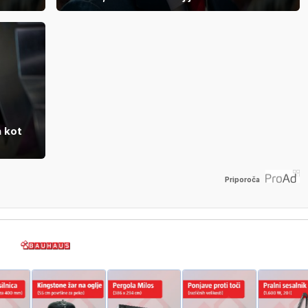
h kot
Priporoča