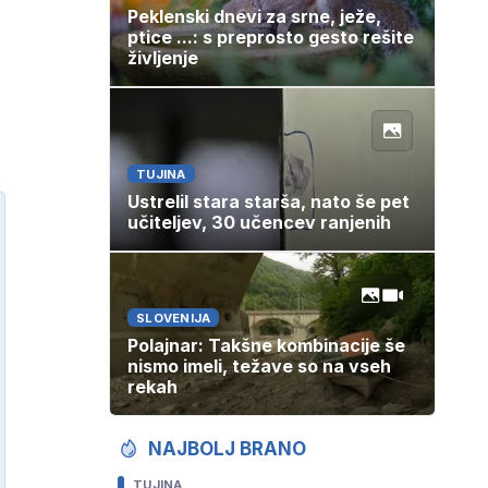
Peklenski dnevi za srne, ježe,
ptice ...: s preprosto gesto rešite
življenje
TUJINA
Ustrelil stara starša, nato še pet
učiteljev, 30 učencev ranjenih
SLOVENIJA
Polajnar: Takšne kombinacije še
nismo imeli, težave so na vseh
rekah
NAJBOLJ BRANO
TUJINA