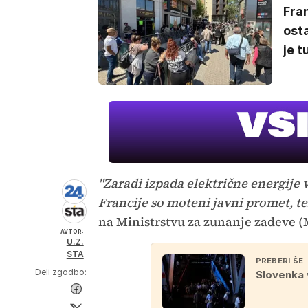
Fran
osta
je t
"Zaradi izpada električne energije 
Francije so moteni javni promet, t
na Ministrstvu za zunanje zadeve (
AVTOR:
U.Z.
STA
PREBERI ŠE
Deli zgodbo:
Slovenka 