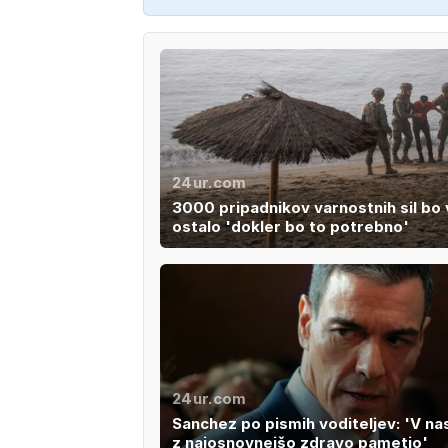
24ur.com
3000 pripadnikov varnostnih sil bo 
ostalo 'dokler bo to potrebno'
24ur.com
Sanchez po pismih voditeljev: 'V na
z najosnovnejšo zdravo pametjo'