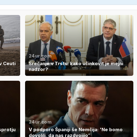
24ur.com
v Ceuti
Srečanje v Trstu: kako učinkovit je mejni
nadzor?
24ur.com
sprotju
V podporo Španiji še Nemčija: 'Ne bomo
dovolili, da nas razdvojijo'