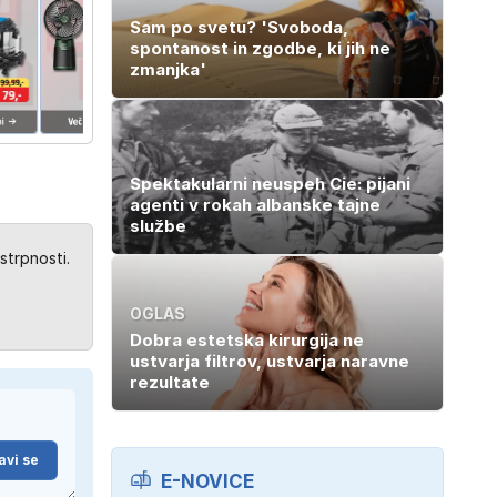
Sam po svetu? 'Svoboda,
spontanost in zgodbe, ki jih ne
zmanjka'
Spektakularni neuspeh Cie: pijani
agenti v rokah albanske tajne
službe
strpnosti.
OGLAS
Dobra estetska kirurgija ne
ustvarja filtrov, ustvarja naravne
rezultate
avi se
E-NOVICE