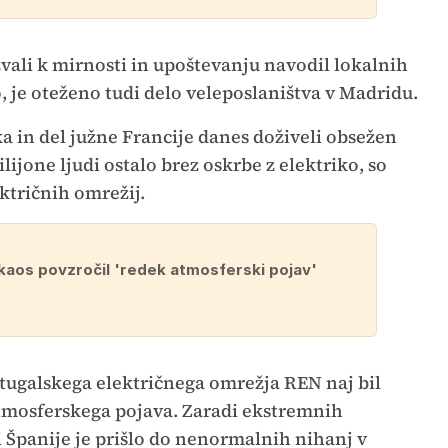
vali k mirnosti in upoštevanju navodil lokalnih
o, je oteženo tudi delo veleposlaništva v Madridu.
ka in del južne Francije danes doživeli obsežen
lijone ljudi ostalo brez oskrbe z elektriko, so
ektričnih omrežij.
 kaos povzročil 'redek atmosferski pojav'
rtugalskega električnega omrežja REN naj bil
atmosferskega pojava. Zaradi ekstremnih
 Španije je prišlo do nenormalnih nihanj v