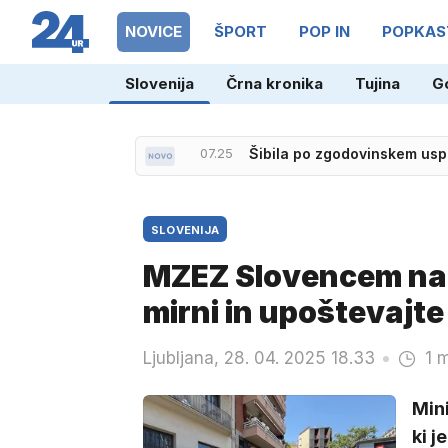
NOVICE
ŠPORT
POP IN
POPKAS
Slovenija
Črna kronika
Tujina
G
07.20
Konec počitnic v Nemčiji, 
SLOVENIJA
MZEZ Slovencem na 
mirni in upoštevajte
Ljubljana, 28. 04. 2025 18.33
1 
Min
ki j