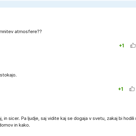
emnitev atmosfere??
+1
 stokajo.
+1
, in sicer. Pa ljudje, saj vidite kaj se dogaja v svetu, zakaj bi hodil
 domov in kako.