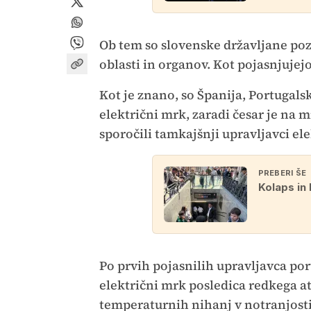
Ob tem so slovenske državljane poz
oblasti in organov. Kot pojasnjujej
Kot je znano, so Španija, Portugals
električni mrk, zaradi česar je na mi
sporočili tamkajšnji upravljavci el
PREBERI ŠE
Kolaps in
Po prvih pojasnilih upravljavca po
električni mrk posledica redkega 
temperaturnih nihanj v notranjosti