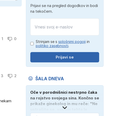
Prijavi se na pregled dogodkov in bodi
na tekočem.
1
0
Strinjam se s
splošnimi pogoji
in
politiko zasebnosti
.
Prijavi se
3
2
ŠALA DNEVA
Oče v porodnišnici nestrpno čaka
na rojstvo svojega sina. Končno se
i nekam
prikaže ginekolog in mu reče: "Ne
ustrašite se, vaš sin tehta le
dober kilogram!" "Nič čudnega,