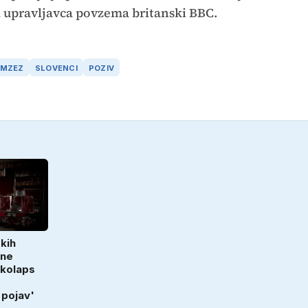
a upravljavca povzema britanski BBC.
MZEZ
SLOVENCI
POZIV
kih
dne
 kolaps
 pojav'