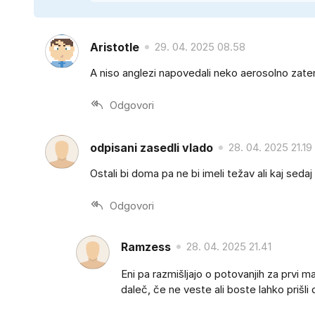
Aristotle
29. 04. 2025 08.58
A niso anglezi napovedali neko aerosolno zat
Odgovori
odpisani zasedli vlado
28. 04. 2025 21.19
Ostali bi doma pa ne bi imeli težav ali kaj sedaj
Odgovori
Ramzess
28. 04. 2025 21.41
Eni pa razmišljajo o potovanjih za prvi maj
daleč, če ne veste ali boste lahko prišli