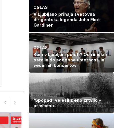
OGLAS
V Ljubljano prihaja svetovna
dirigentska legenda John Eliot
Gardiner
OGLAS
Kam v Ljubljani poleti? Od rimskih
ostalin do sodobne umetnosti in
večernih koncertov
'Spopad' velesil z eno žrtvijo –
prašičem