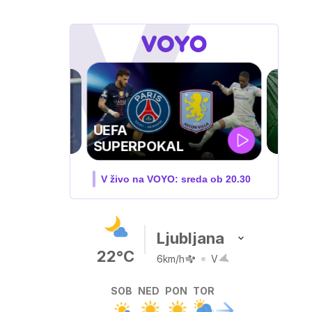
ZUFFA BOXING 10
V živo na VOYO: sobota ob
20.00
Ljubljana
22°C
6km/h
V
SOB
NED
PON
TOR