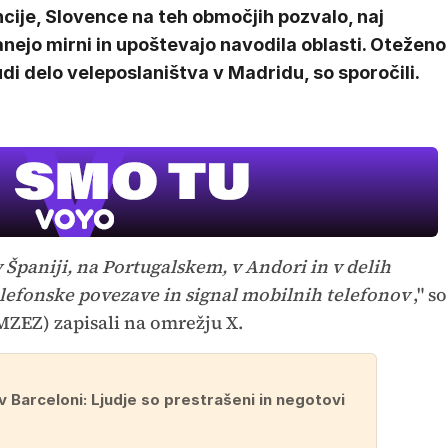
cije, Slovence na teh območjih pozvalo, naj
nejo mirni in upoštevajo navodila oblasti. Oteženo
udi delo veleposlaništva v Madridu, so sporočili.
v Španiji, na Portugalskem, v Andori in v delih
elefonske povezave in signal mobilnih telefonov
," so
MZEZ) zapisali na omrežju X.
v Barceloni: Ljudje so prestrašeni in negotovi