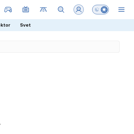
Preklopi barvni na
ZIN
ektor
Svet
,