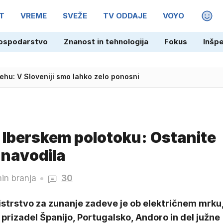
T
VREME
SVEŽE
TV ODDAJE
VOYO
MAGA
ospodarstvo
Znanost in tehnologija
Fokus
Inšp
na cestah pričakovana gneča
Iberskem polotoku: Ostanite
 navodila
min branja
30
istrstvo za zunanje zadeve je ob električnem mrku
e prizadel Španijo, Portugalsko, Andoro in del južne