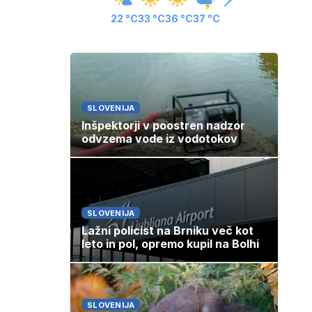
22 °C
33 °C
36 °C
37 °C
SLOVENIJA
Inšpektorji v poostren nadzor
odvzema vode iz vodotokov
SLOVENIJA
Lažni policist na Brniku več kot
leto in pol, opremo kupil na Bolhi
SLOVENIJA