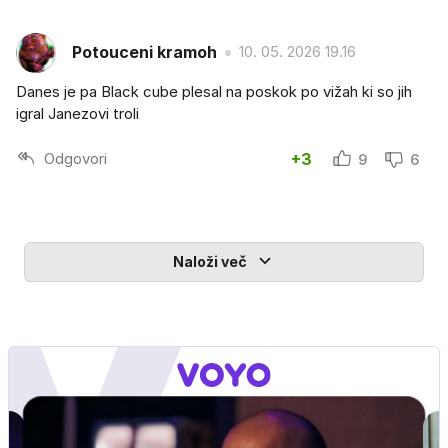
Potouceni kramoh
10. 05. 2026 19.16
Danes je pa Black cube plesal na poskok po vižah ki so jih
igral Janezovi troli
Odgovori
+3
9
6
Naloži več