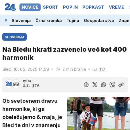
NOVICE
ŠPORT
POP IN
POPKAST
VREME
Slovenija
Črna kronika
Tujina
Gospodarstvo
Znano
SLOVENIJA
Na Bledu hkrati zazvenelo več kot 400
harmonik
Bled, 10. 05. 2026 14.58
2 min branja
117
AVTOR:
U.Z.
STA
Ob svetovnem dnevu
harmonike, ki ga
obeležujemo 6. maja, je
Bled te dni v znamenju