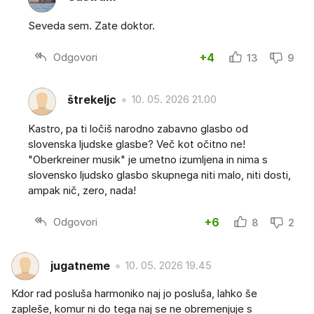
Seveda sem. Zate doktor.
Odgovori
+4
13
9
štrekeljc
10. 05. 2026 21.00
Kastro, pa ti ločiš narodno zabavno glasbo od
slovenska ljudske glasbe? Več kot očitno ne!
"Oberkreiner musik" je umetno izumljena in nima s
slovensko ljudsko glasbo skupnega niti malo, niti dosti,
ampak nič, zero, nada!
Odgovori
+6
8
2
jugatneme
10. 05. 2026 19.45
Kdor rad posluša harmoniko naj jo posluša, lahko še
zapleše, komur ni do tega naj se ne obremenjuje s