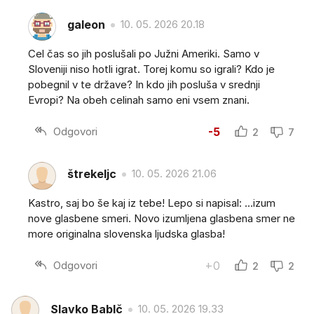
galeon
10. 05. 2026 20.18
Cel čas so jih poslušali po Južni Ameriki. Samo v
Sloveniji niso hotli igrat. Torej komu so igrali? Kdo je
pobegnil v te države? In kdo jih posluša v srednji
Evropi? Na obeh celinah samo eni vsem znani.
Odgovori
-5
2
7
štrekeljc
10. 05. 2026 21.06
Kastro, saj bo še kaj iz tebe! Lepo si napisal: ...izum
nove glasbene smeri. Novo izumljena glasbena smer ne
more originalna slovenska ljudska glasba!
Odgovori
+0
2
2
Slavko BabIč
10. 05. 2026 19.33