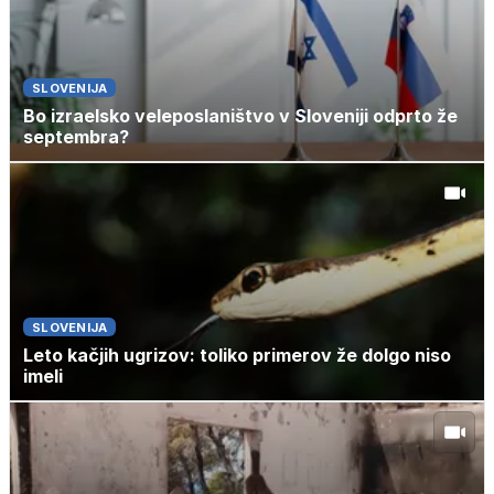
SLOVENIJA
Bo izraelsko veleposlaništvo v Sloveniji odprto že
septembra?
SLOVENIJA
Leto kačjih ugrizov: toliko primerov že dolgo niso
imeli