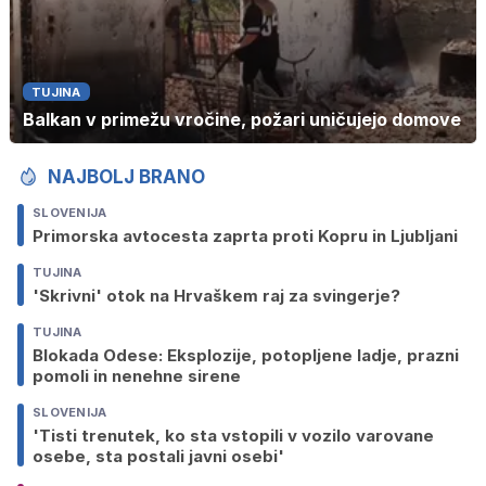
TUJINA
Balkan v primežu vročine, požari uničujejo domove
NAJBOLJ BRANO
SLOVENIJA
Primorska avtocesta zaprta proti Kopru in Ljubljani
TUJINA
'Skrivni' otok na Hrvaškem raj za svingerje?
TUJINA
Blokada Odese: Eksplozije, potopljene ladje, prazni
pomoli in nenehne sirene
SLOVENIJA
'Tisti trenutek, ko sta vstopili v vozilo varovane
osebe, sta postali javni osebi'