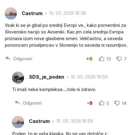
Castrum
10. 05. 2026 19.38
Vsak ki se je gibal po srednji Evropi ve., kako pomembni za
Slovensko nacijo so Avseniki. Kao jim cela srednja Evropa
priznava izum nove glasbene smeri. Veličastno, a seveda
potomcem priseljencev v Slovenijo to seveda ni razumljivo.
Odgovori
+6
13
7
SDS_je_poden
10. 05. 2026 19.50
Ti imaš neke komplekse....tole ni zdravo.
Odgovori
-9
5
14
Castrum
10. 05. 2026 19.59
Poden, to je vaša klasika. Ko se vas dotolče z