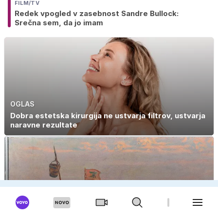
FILM/TV
Redek vpogled v zasebnost Sandre Bullock:
Srečna sem, da jo imam
OGLAS
Dobra estetska kirurgija ne ustvarja filtrov, ustvarja
naravne rezultate
Vojna zaradi vedra: 'Tudi, če ni resnica, je to dobra