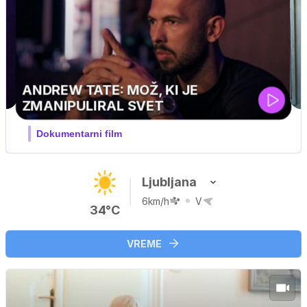
MOJ PRIJATELJ PINGVIN
Film meseca / družinski, pustolovski
Ljubljana
6km/h
V
34°C
VREME