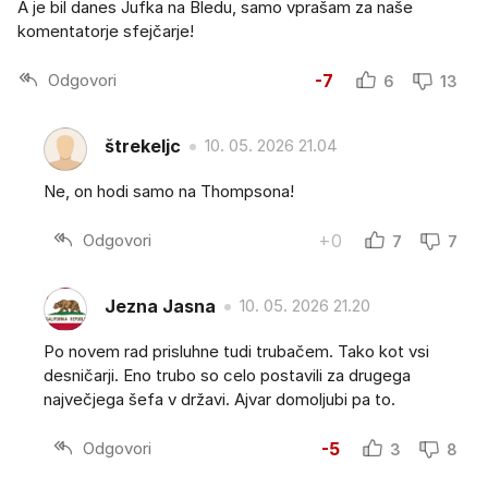
A je bil danes Jufka na Bledu, samo vprašam za naše
komentatorje sfejčarje!
Odgovori
-7
6
13
štrekeljc
10. 05. 2026 21.04
Ne, on hodi samo na Thompsona!
Odgovori
+0
7
7
Jezna Jasna
10. 05. 2026 21.20
Po novem rad prisluhne tudi trubačem. Tako kot vsi
desničarji. Eno trubo so celo postavili za drugega
največjega šefa v državi. Ajvar domoljubi pa to.
Odgovori
-5
3
8