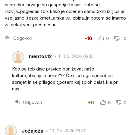
napredka..hrvatje so gospodje ta nas..zato se
razvija..pogledas folk kako je oblecen samo 5km iz lj pa je
vse jasno..tezka kmet..arska vu..ebina..in potem se imamo
za nekaj vec..presmesno
Odgovori
-10
0
10
mentos12
11. 05. 2026 09.13
Kdo pa teb daje pravico poniževat našo
kulturo,običaje,musko??? Če nisi tega sposoben
sprejet in se prilagodit,potem kaj sploh delaš kle pri
nas.
Odgovori
+6
6
0
Jožajoža
10. 05. 2026 21.30