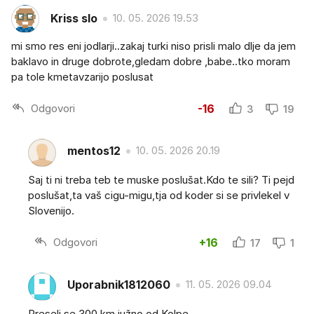
Kriss slo
10. 05. 2026 19.53
mi smo res eni jodlarji..zakaj turki niso prisli malo dlje da jem
baklavo in druge dobrote,gledam dobre ,babe..tko moram
pa tole kmetavzarijo poslusat
Odgovori
-16
3
19
mentos12
10. 05. 2026 20.19
Saj ti ni treba teb te muske poslušat.Kdo te sili? Ti pejd
poslušat,ta vaš cigu-migu,tja od koder si se privlekel v
Slovenijo.
Odgovori
+16
17
1
Uporabnik1812060
11. 05. 2026 09.04
Preseli se 300 km južno od Kolpe