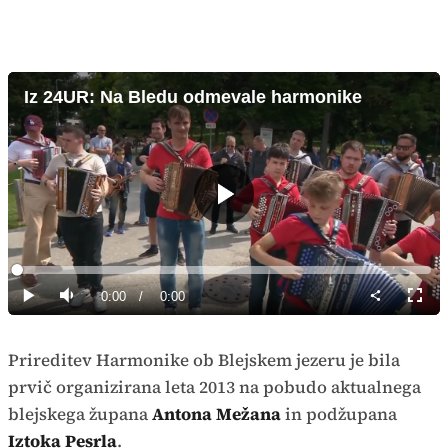
Iz 24UR: Na Bledu odmevale harmonike
Predvajaj
Loaded
:
0%
Current
0:00
/
Duration
0:00
Predvajaj
Tiho
Celoz
način
Time
Prireditev Harmonike ob Blejskem jezeru je bila
prvič organizirana leta 2013 na pobudo aktualnega
blejskega župana
Antona Mežana
in podžupana
Iztoka Pesrla
.