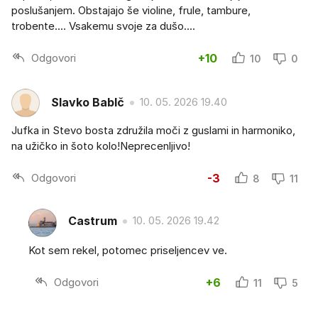
poslušanjem. Obstajajo še violine, frule, tambure,
trobente.... Vsakemu svoje za dušo....
Odgovori
+10
10
0
Slavko BabIč
10. 05. 2026 19.40
Jufka in Stevo bosta združila moči z guslami in harmoniko,
na užičko in šoto kolo!Neprecenljivo!
Odgovori
-3
8
11
Castrum
10. 05. 2026 19.42
Kot sem rekel, potomec priseljencev ve.
Odgovori
+6
11
5