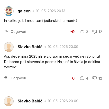
galeon
10. 05. 2026 20.13
In koliko je bil med temi jodlarskih harmonik?
Odgovori
-9
3
12
Slavko BabIč
10. 05. 2026 20.09
Aja, decembra 2025 jih je zlorabil in sedaj več ne rabi priti!
Da bomo peli slovenske pesmi: Na juriš in šivala je deklica
zvezdo!
Odgovori
-8
4
12
Slavko BabIč
10. 05. 2026 20.09