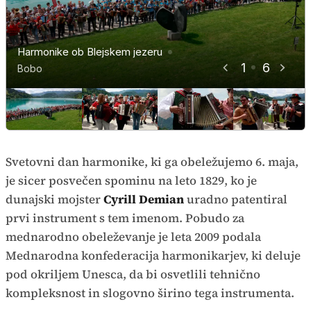
Harmonike ob Blejskem jezeru
Harmonike ob Blejskem jezeru
Harmonike ob Blejskem jezeru
Harmonike ob Blejskem jezeru
Harmonike ob Blejskem jezeru
Harmonike ob Blejskem jezeru
1
6
Bobo
Bobo
Bobo
Bobo
Bobo
Bobo
Svetovni dan harmonike, ki ga obeležujemo 6. maja,
je sicer posvečen spominu na leto 1829, ko je
dunajski mojster
Cyrill Demian
uradno patentiral
prvi instrument s tem imenom. Pobudo za
mednarodno obeleževanje je leta 2009 podala
Mednarodna konfederacija harmonikarjev, ki deluje
pod okriljem Unesca, da bi osvetlili tehnično
kompleksnost in slogovno širino tega instrumenta.