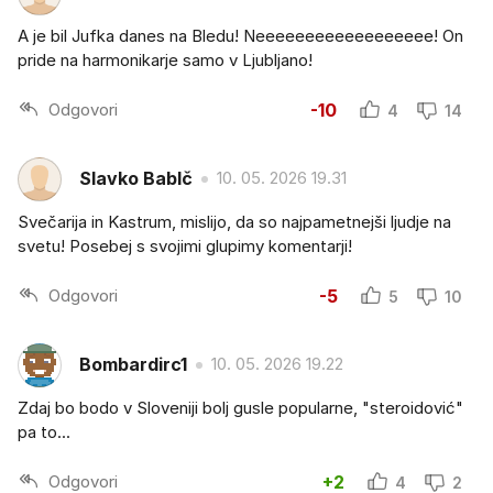
A je bil Jufka danes na Bledu! Neeeeeeeeeeeeeeeeee! On
pride na harmonikarje samo v Ljubljano!
Odgovori
-10
4
14
Slavko BabIč
10. 05. 2026 19.31
Svečarija in Kastrum, mislijo, da so najpametnejši ljudje na
svetu! Posebej s svojimi glupimy komentarji!
Odgovori
-5
5
10
Bombardirc1
10. 05. 2026 19.22
Zdaj bo bodo v Sloveniji bolj gusle popularne, "steroidović"
pa to...
Odgovori
+2
4
2