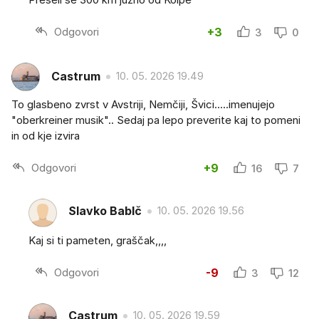
Odgovori
+3
3
0
Castrum
10. 05. 2026 19.49
To glasbeno zvrst v Avstriji, Nemčiji, Švici.....imenujejo
"oberkreiner musik".. Sedaj pa lepo preverite kaj to pomeni
in od kje izvira
Odgovori
+9
16
7
Slavko BabIč
10. 05. 2026 19.56
Kaj si ti pameten, graščak,,,,
Odgovori
-9
3
12
Castrum
10. 05. 2026 19.59