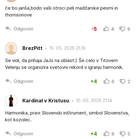
če bo janša,bodo vaši otroci peli madžarske pesmi in
thomsonove
Odgovori
-5
4
9
BrezPitt
10. 05. 2026 21.19
Se vidi, da prihaja JaJo na oblast:) Še celo v Titovem
Velenju se organizira svetovni rekord v igranju harmonik.
Odgovori
+4
6
2
Kardinal v Kristusu
10. 05. 2026 21.14
Harmonika, pravi Slovenski inštrument, simbol Slovenstva,
kot kozolec.
Odgovori
+4
9
5