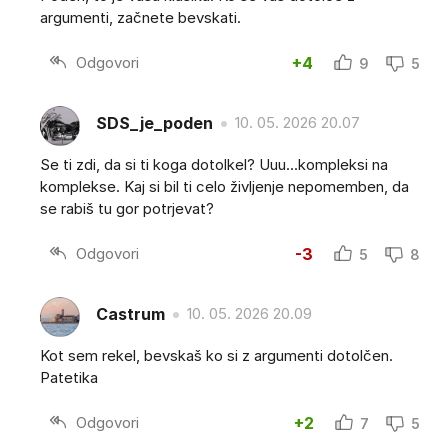
argumenti, začnete bevskati.
Odgovori
+4
9
5
SDS_je_poden
10. 05. 2026 20.07
Se ti zdi, da si ti koga dotolkel? Uuu...kompleksi na
komplekse. Kaj si bil ti celo življenje nepomemben, da
se rabiš tu gor potrjevat?
Odgovori
-3
5
8
Castrum
10. 05. 2026 20.09
Kot sem rekel, bevskaš ko si z argumenti dotolčen.
Patetika
Odgovori
+2
7
5