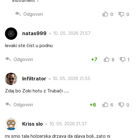
inštrument"!
Odgovori
0
0
natas999
10. 05. 2026 21.57
levaki ste čist u podnu
Odgovori
+7
8
1
Infiltrator
10. 05. 2026 21.55
Zdaj bo Zoki hotu z Trubači ....
Odgovori
+6
6
0
Kriss slo
10. 05. 2026 21.37
mi smo tala holzerska drzava da glava boli..zato ni