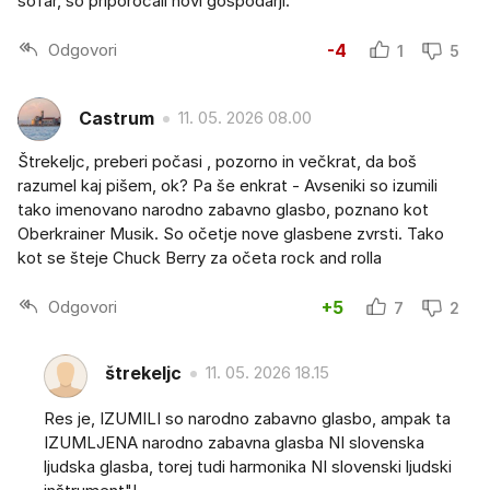
šofar, so priporočali novi gospodarji.
Odgovori
-4
1
5
Castrum
11. 05. 2026 08.00
Štrekeljc, preberi počasi , pozorno in večkrat, da boš
razumel kaj pišem, ok? Pa še enkrat - Avseniki so izumili
tako imenovano narodno zabavno glasbo, poznano kot
Oberkrainer Musik. So očetje nove glasbene zvrsti. Tako
kot se šteje Chuck Berry za očeta rock and rolla
Odgovori
+5
7
2
štrekeljc
11. 05. 2026 18.15
Res je, IZUMILI so narodno zabavno glasbo, ampak ta
IZUMLJENA narodno zabavna glasba NI slovenska
ljudska glasba, torej tudi harmonika NI slovenski ljudski