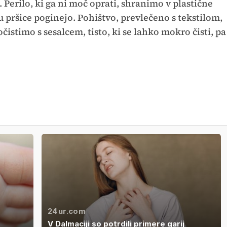
 Perilo, ki ga ni moč oprati, shranimo v plastične
u pršice poginejo. Pohištvo, prevlečeno s tekstilom,
čistimo s sesalcem, tisto, ki se lahko mokro čisti, pa
24ur.com
V Dalmaciji so potrdili primere garij