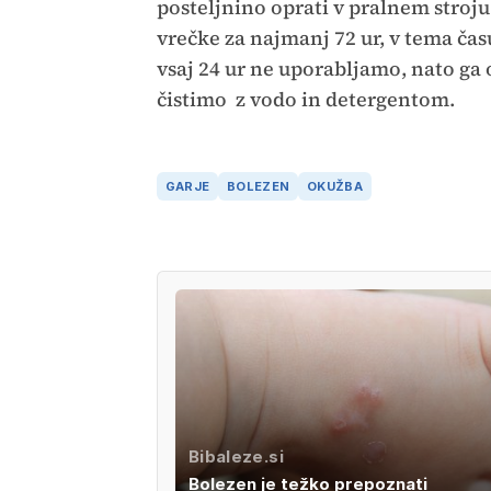
posteljnino oprati v pralnem stroju.
vrečke za najmanj 72 ur, v tema čas
vsaj 24 ur ne uporabljamo, nato ga o
čistimo z vodo in detergentom.
GARJE
BOLEZEN
OKUŽBA
Bibaleze.si
Bolezen je težko prepoznati