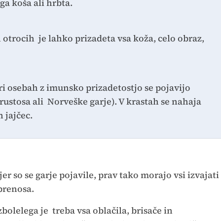
ga koša ali hrbta.
otrocih je lahko prizadeta vsa koža, celo obraz,
pri osebah z imunsko prizadetostjo se pojavijo
rustosa ali Norveške garje). V krastah se nahaja
n jajčec.
er so se garje pojavile, prav tako morajo vsi izvajati
 prenosa.
olelega je treba vsa oblačila, brisače in