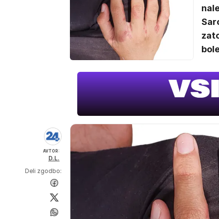
nale
Sar
zato
bol
AVTOR:
D.L.
Deli zgodbo: