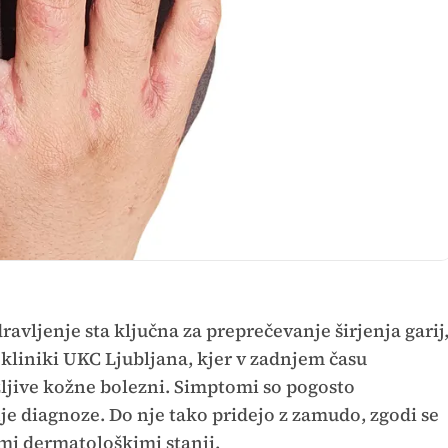
avljenje sta ključna za preprečevanje širjenja garij
liniki UKC Ljubljana, kjer v zadnjem času
zljive kožne bolezni. Simptomi so pogosto
nje diagnoze. Do nje tako pridejo z zamudo, zgodi se
imi dermatološkimi stanji.