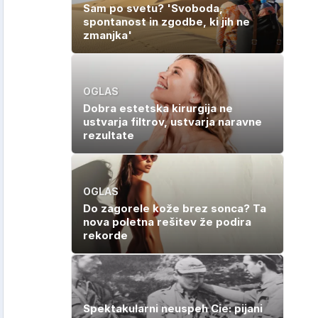
Sam po svetu? 'Svoboda,
spontanost in zgodbe, ki jih ne
zmanjka'
OGLAS
Dobra estetska kirurgija ne
ustvarja filtrov, ustvarja naravne
rezultate
OGLAS
Do zagorele kože brez sonca? Ta
nova poletna rešitev že podira
rekorde
Spektakularni neuspeh Cie: pijani