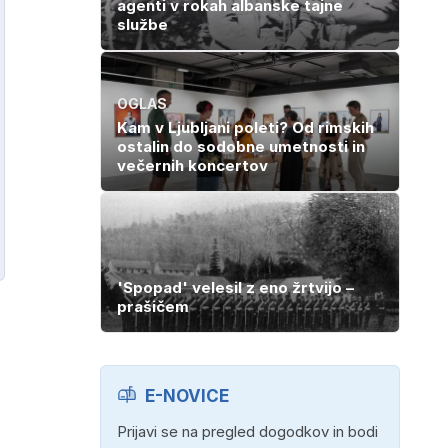
agenti v rokah albanske tajne
službe
OGLAS
Kam v Ljubljani poleti? Od rimskih
ostalin do sodobne umetnosti in
večernih koncertov
'Spopad' velesil z eno žrtvijo –
prašičem
E-NOVICE
Prijavi se na pregled dogodkov in bodi