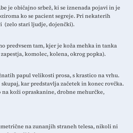
 je običajno srbež, ki se iznenada pojavi in je
oziroma ko se pacient segreje. Pri nekaterih
 (zelo stari ljudje, dojenčki).
 predvsem tam, kjer je koža mehka in tanka
n zapestja, komolec, kolena, okrog popka).
atih papul velikosti prosa, s krastico na vrhu.
 skupaj, kar predstavlja začetek in konec rovčka.
 na koži opraskanine, drobne mehurčke,
etrične na zunanjih straneh telesa, nikoli ni