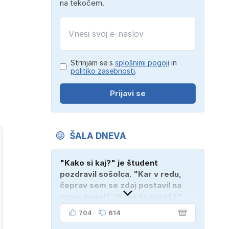
na tekočem.
Strinjam se s
splošnimi pogoji
in
politiko zasebnosti
.
Prijavi se
ŠALA DNEVA
"Kako si kaj?" je študent
pozdravil sošolca. "Kar v redu,
čeprav sem se zdaj postavil na
svoje noge!" "Kako to misliš?"
"Oče mi je vzel avto!"
704
614