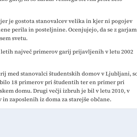
jer je gostota stanovalcev velika in kjer ni pogojev
ene perila in posteljnine. Ocenjujejo, da se z garjam
vsem svetu.
 letih največ primerov garij prijavljenih v letu 2002
arij med stanovalci študentskih domov v Ljubljani, s
 bilo 18 primerov pri študentih ter en primer pri
tskem domu. Drugi večji izbruh je bil v letu 2010, v
 in zaposlenih iz doma za starejše občane.