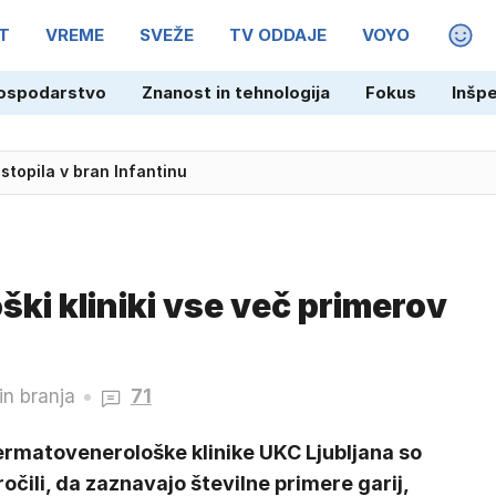
T
VREME
SVEŽE
TV ODDAJE
VOYO
MAGA
ospodarstvo
Znanost in tehnologija
Fokus
Inšp
stopila v bran Infantinu
ki kliniki vse več primerov
in branja
71
ermatovenerološke klinike UKC Ljubljana so
očili, da zaznavajo številne primere garij,