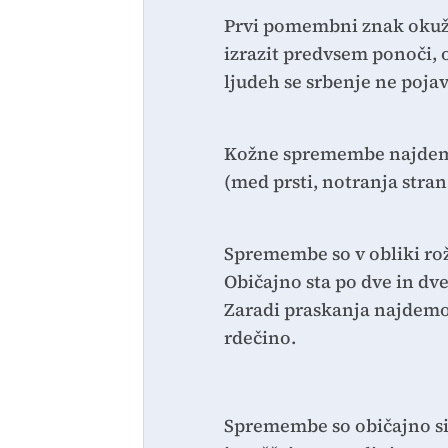
Prvi pomembni znak okužbe
izrazit predvsem ponoči, 
ljudeh se srbenje ne pojavi
Kožne spremembe najdemo
(med prsti, notranja stra
Spremembe so v obliki rožn
Običajno sta po dve in dve
Zaradi praskanja najdemo
rdečino.
Spremembe so običajno sim