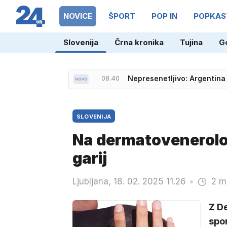
NOVICE
ŠPORT
POP IN
POPKAS
Slovenija
Črna kronika
Tujina
G
08.40
Nepresenetljivo: Argentina 
SLOVENIJA
Na dermatovenerološ
garij
Ljubljana, 18. 02. 2025 11.26
2 m
Z D
spor