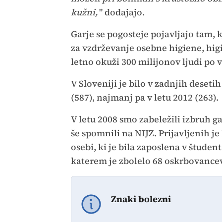
kužni,
" dodajajo.
Garje se pogosteje pojavljajo tam, k
za vzdrževanje osebne higiene, higi
letno okuži 300 milijonov ljudi po 
V Sloveniji je bilo v zadnjih desetih
(587), najmanj pa v letu 2012 (263).
V letu 2008 smo zabeležili izbruh g
še spomnili na NIJZ. Prijavljenih je
osebi, ki je bila zaposlena v študen
katerem je zbolelo 68 oskrbovancev
Znaki bolezni