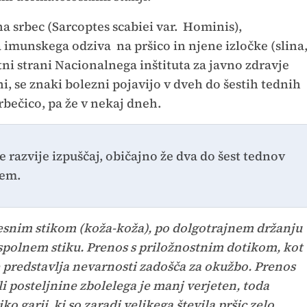
 srbec (Sarcoptes scabiei var. Hominis),
imunskega odziva na pršico in njene izločke (slina
etni strani Nacionalnega inštituta za javno zdravje
eni, se znaki bolezni pojavijo v dveh do šestih tednih
 srbečico, pa že v nekaj dneh.
e razvije izpuščaj, običajno že dva do šest tednov
jem.
esnim stikom (koža-koža), po dolgotrajnem držanju
po spolnem stiku. Prenos s priložnostnim dotikom, kot
e predstavlja nevarnosti zadošča za okužbo. Prenos
li posteljnine zbolelega je manj verjeten, toda
o garij, ki so zaradi velikega števila pršic zelo