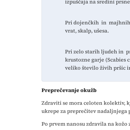
izpuščaja na sredini prsne
Pri dojenčkih in majhnih 
vrat, skalp, ušesa.
Pri zelo starih ljudeh in 
krustozne garje (Scabies c
veliko število živih pršic i
Preprečevanje okužb
Zdraviti se mora celoten kolektiv, kj
ukrepe za preprečitev nadaljnjega
Po prvem nanosu zdravila na kožo zb