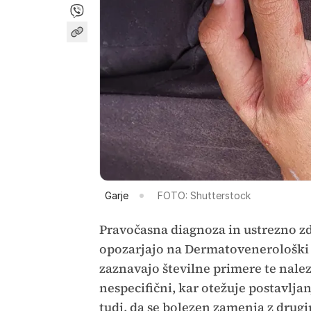
Garje
FOTO: Shutterstock
Pravočasna diagnoza in ustrezno zdr
opozarjajo na Dermatovenerološki k
zaznavajo številne primere te nale
nespecifični, kar otežuje postavlja
tudi, da se bolezen zamenja z drug