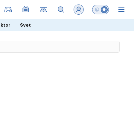
Preklopi barvni na
ZIN
ektor
Svet