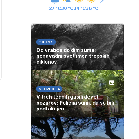
27 °C
30 °C
34 °C
36 °C
TUJINA
Od vrabca do dim suma:
nenavadni svet imen tropskih
ciklonov
SLOVENIJA
V treh tednih gasili devet
,
požarov: Policija sumi, da so bili
podtaknjeni