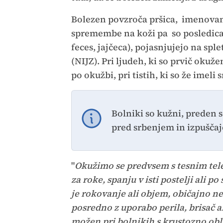
Bolezen povzroča pršica, imenovana
spremembe na koži pa so posledica 
feces, jajčeca), pojasnjujejo na spl
(NIJZ). Pri ljudeh, ki so prvič okuž
po okužbi, pri tistih, ki so že imeli
Bolniki so kužni, preden s
pred srbenjem in izpušča
"
Okužimo se predvsem s tesnim tel
za roke, spanju v isti postelji ali 
je rokovanje ali objem, običajno n
posredno z uporabo perila, brisač a
možen pri bolnikih s krustozno oblik