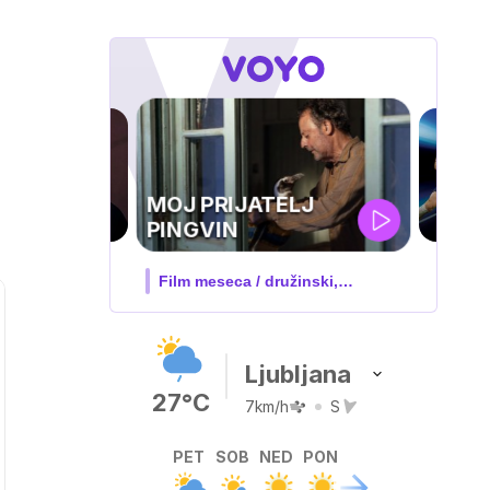
UEFA
SUPERPOKAL
V živo na VOYO: sreda ob 20.30
Ljubljana
27°C
7km/h
S
PET
SOB
NED
PON