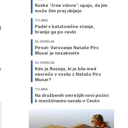
Ruske 'črne vdove': upajo, da jim
može čim prej ubijejo
TUJINA
Padel v katatonično stanje,
i
hranijo ga po cevki
SLOVENIJA
Pirnat: Varovanje Nataše Pirc
Musar je nezakonito
SLOVENIJA
o
Kdo je Rusinja, ki je bila med
nesrečo v vozilu z Natašo Pirc
Musar?
TUJINA
Na družbenih omrežjih novi pozivi
k množičnemu navalu v Ceuto