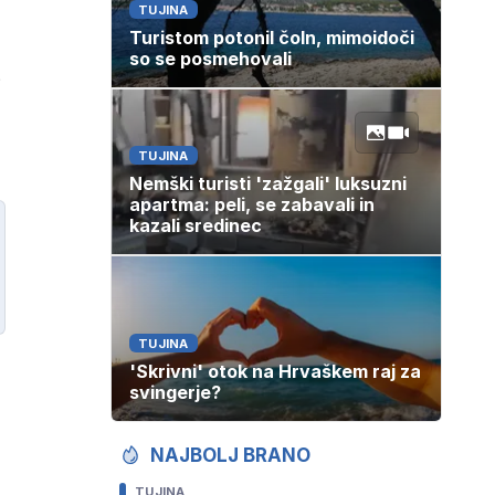
TUJINA
Turistom potonil čoln, mimoidoči
so se posmehovali
,
TUJINA
Nemški turisti 'zažgali' luksuzni
apartma: peli, se zabavali in
kazali sredinec
TUJINA
'Skrivni' otok na Hrvaškem raj za
svingerje?
NAJBOLJ BRANO
TUJINA