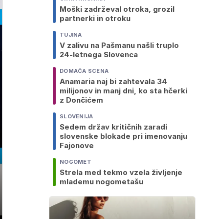
Moški zadrževal otroka, grozil
partnerki in otroku
TUJINA
V zalivu na Pašmanu našli truplo
24-letnega Slovenca
DOMAČA SCENA
Anamaria naj bi zahtevala 34
milijonov in manj dni, ko sta hčerki
z Dončićem
SLOVENIJA
Sedem držav kritičnih zaradi
slovenske blokade pri imenovanju
Fajonove
NOGOMET
Strela med tekmo vzela življenje
mlademu nogometašu