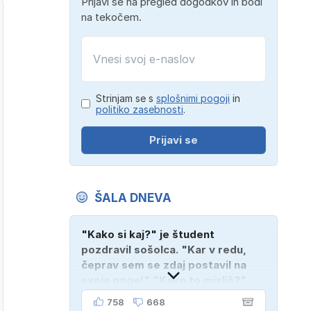
Prijavi se na pregled dogodkov in bodi
na tekočem.
Strinjam se s
splošnimi pogoji
in
politiko zasebnosti
.
Prijavi se
ŠALA DNEVA
"Kako si kaj?" je študent
pozdravil sošolca. "Kar v redu,
čeprav sem se zdaj postavil na
svoje noge!" "Kako to misliš?"
"Oče mi je vzel avto!"
758
668