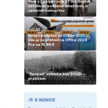
Kam v Ljubljani poleti? Od rimskih
ostalin do sodobne umetnosti in
večernih koncertov
OGLAS
Konec podpore za Office 2021:
čas je za prehod na Office 2024
Pro za 19,99 €
'Spopad' velesil z eno žrtvijo –
prašičem
E-NOVICE