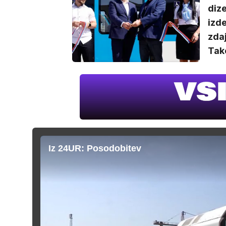
dize
izde
zdaj
Tako
Iz 24UR: Posodobitev