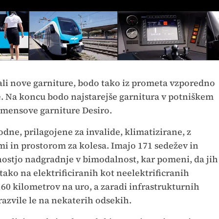
ali nove garniture, bodo tako iz prometa vzporedno
e. Na koncu bodo najstarejše garnitura v potniškem
iemensove garniture Desiro.
ne, prilagojene za invalide, klimatizirane, z
i in prostorom za kolesa. Imajo 171 sedežev in
žnostjo nadgradnje v bimodalnost, kar pomeni, da jih
ako na elektrificiranih kot neelektrificranih
60 kilometrov na uro, a zaradi infrastrukturnih
azvile le na nekaterih odsekih.