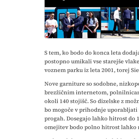
S tem, ko bodo do konca leta dodaj
postopno umikali vse starejše vlak
voznem parku iz leta 2001, torej S
Nove garniture so sodobne, nizkopod
brezžičnim internetom, polnilnicam
okoli 140 stojišč. So dizelske z mo
bo mogoče v prihodnje uporabljati t
progah. Dosegajo lahko hitrost do 1
omejitev bodo polno hitrost lahko r