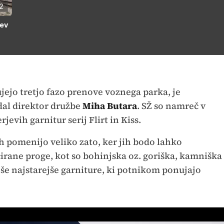
2
tev
jejo tretjo fazo prenove voznega parka, je
al direktor družbe
Miha Butara
. SŽ so namreč v
rjevih garnitur serij Flirt in Kiss.
 pomenijo veliko zato, ker jih bodo lahko
cirane proge, kot so bohinjska oz. goriška, kamniška
o še najstarejše garniture, ki potnikom ponujajo