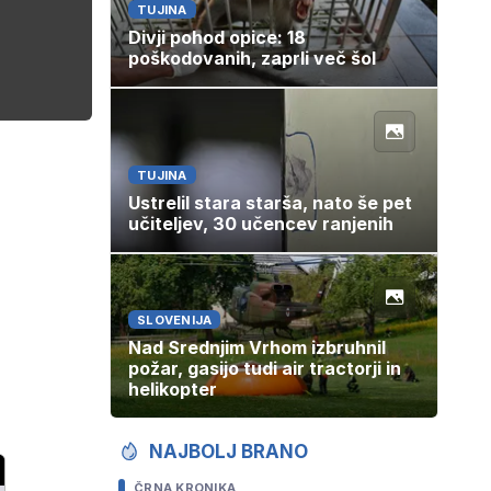
TUJINA
Divji pohod opice: 18
poškodovanih, zaprli več šol
TUJINA
Ustrelil stara starša, nato še pet
učiteljev, 30 učencev ranjenih
SLOVENIJA
Nad Srednjim Vrhom izbruhnil
požar, gasijo tudi air tractorji in
helikopter
NAJBOLJ BRANO
ČRNA KRONIKA