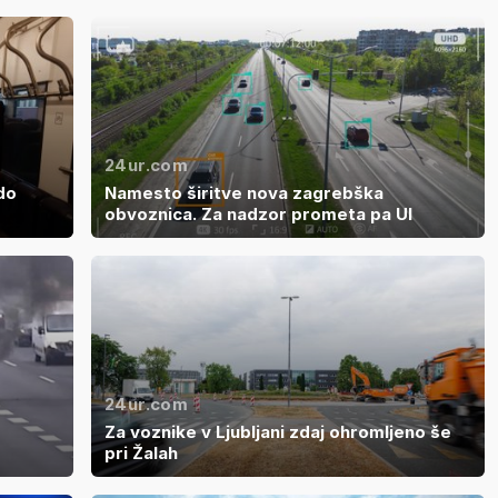
24ur.com
do
Namesto širitve nova zagrebška
obvoznica. Za nadzor prometa pa UI
24ur.com
Za voznike v Ljubljani zdaj ohromljeno še
pri Žalah