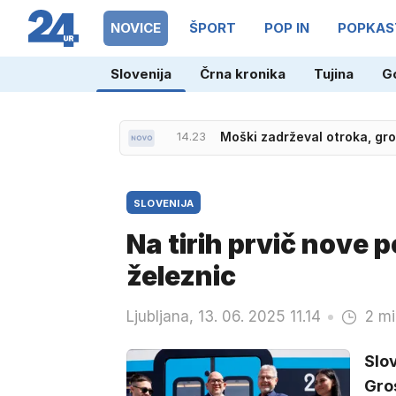
NOVICE
ŠPORT
POP IN
POPKAS
Slovenija
Črna kronika
Tujina
G
14.23
Moški zadrževal otroka, groz
13.43
Prvi prosti trening MotoGP
SLOVENIJA
Na tirih prvič nove 
železnic
Ljubljana, 13. 06. 2025 11.14
2 mi
Slo
Gro