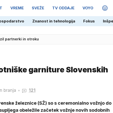
T
VREME
SVEŽE
TV ODDAJE
VOYO
MAGA
ospodarstvo
Znanost in tehnologija
Fokus
Inšp
il partnerki in otroku
 pripadel Marquezu
potniške garniture Slovenskih
n branja
121
venske železnice (SŽ) so s ceremonialno vožnjo do
supljega obeležile začetek vožnje novih sodobnih