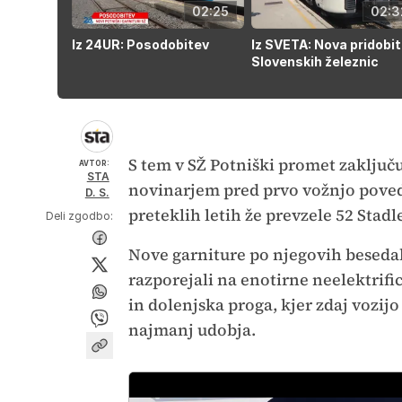
02:25
02:3
Iz 24UR: Posodobitev
Iz SVETA: Nova pridobi
Slovenskih železnic
S tem v SŽ Potniški promet zaključu
AVTOR:
STA
novinarjem pred prvo vožnjo poved
D. S.
preteklih letih že prevzele 52 Stadle
Deli zgodbo:
Nove garniture po njegovih besedah
razporejali na enotirne neelektrifi
in dolenjska proga, kjer zdaj vozij
najmanj udobja.