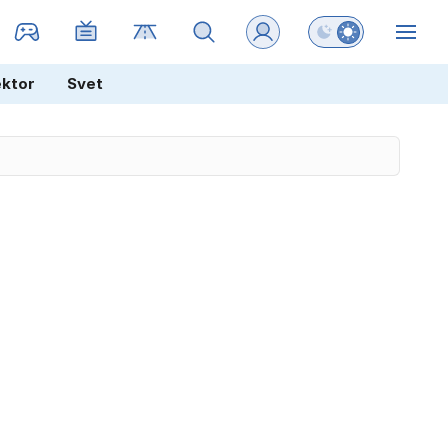
Preklopi barvni na
ZIN
ektor
Svet