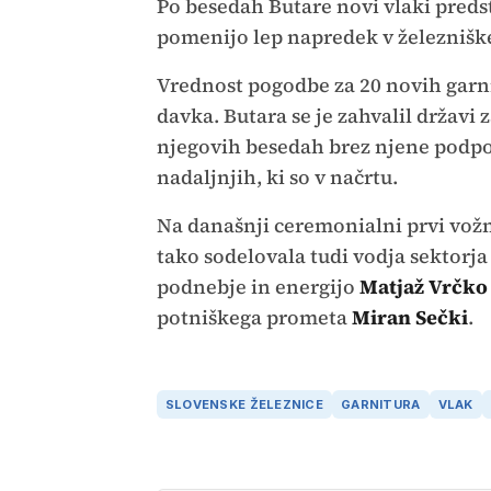
Po besedah Butare novi vlaki preds
pomenijo lep napredek v železnišk
Vrednost pogodbe za 20 novih garni
davka. Butara se je zahvalil državi
njegovih besedah brez njene podpor
nadaljnjih, ki so v načrtu.
Na današnji ceremonialni prvi vožnji
tako sodelovala tudi vodja sektorja
podnebje in energijo
Matjaž Vrčko
potniškega prometa
Miran Sečki
.
SLOVENSKE ŽELEZNICE
GARNITURA
VLAK