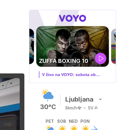
MOTOGP . VN
VELIKE BRITANIJE
V živo na VOYO: PET-NED
Ljubljana
30°C
8km/h
SV
PET
SOB
NED
PON