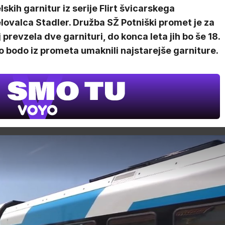
lskih garnitur iz serije Flirt švicarskega
lovalca Stadler. Družba SŽ Potniški promet je za
 prevzela dve garnituri, do konca leta jih bo še 18.
 bodo iz prometa umaknili najstarejše garniture.