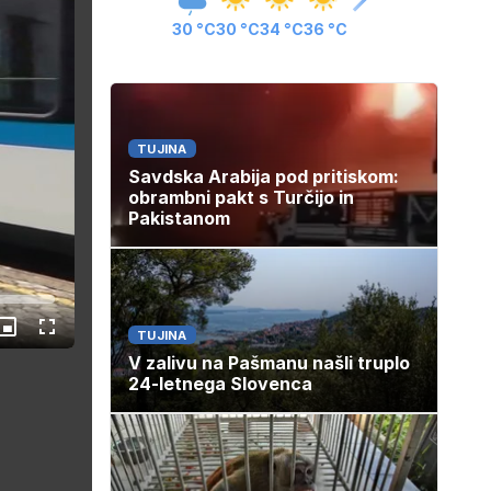
30 °C
30 °C
34 °C
36 °C
TUJINA
Savdska Arabija pod pritiskom:
obrambni pakt s Turčijo in
Pakistanom
les
Slika
Celozaslonski
TUJINA
v
način
V zalivu na Pašmanu našli truplo
sliki
24-letnega Slovenca