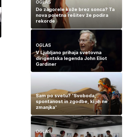
OGLAS
Do zagorele kože brez sonca? Ta
nova poletna rešitev že podira
rekorde
OGLAS
V Ljubljano prihaja svetovna
dirigentska legenda John Eliot
Gardiner
Sam po svetu? 'Svoboda,
spontanost in zgodbe, ki jih ne
zmanjka'
OGLAS