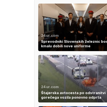
24ur.com
Sprevodniki Slovenskih železnic bo
kmalu dobili nove uniforme
24ur.com
Štajerska avtocesta po odstranitvi
gorečega vozila ponovno odprta