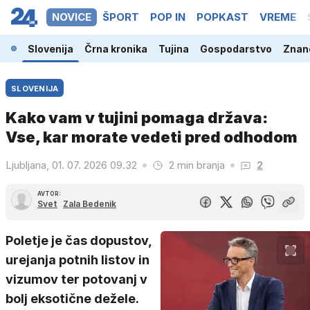
NOVICE
ŠPORT
POP IN
POPKAST
VREME
Slovenija
Črna kronika
Tujina
Gospodarstvo
Znano
SLOVENIJA
Kako vam v tujini pomaga država:
Vse, kar morate vedeti pred odhodom
Ljubljana, 01. 07. 2026 09.32
2 min branja
2
AVTOR:
Svet
Zala Bedenik
Poletje je čas dopustov,
urejanja potnih listov in
vizumov ter potovanj v
bolj eksotične dežele.