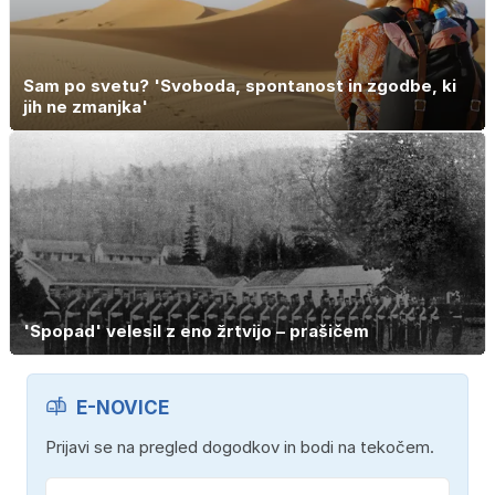
Sam po svetu? 'Svoboda, spontanost in zgodbe, ki
jih ne zmanjka'
'Spopad' velesil z eno žrtvijo – prašičem
E-NOVICE
Prijavi se na pregled dogodkov in bodi na tekočem.