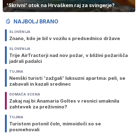
'Skrivni' otok na Hrvaškem raj za svingerje?
NAJBOLJ BRANO
SLOVENIJA
Znano, kdo je bil v vozilu s predsednico države
SLOVENIJA
Trije AirTractorji nad nov požar, v bližini požarišča
jadrali padalci
TUJINA
Nemški turisti 'zažgali' luksuzni apartma: peli, se
zabavali in kazali sredinec
DOMAČA SCENA
Zakaj naj bi Anamaria Goltes v resnici umaknila
zahtevek za preživnino?
TUJINA
Turistom potonil čoln, mimoidoči so se
posmehovali