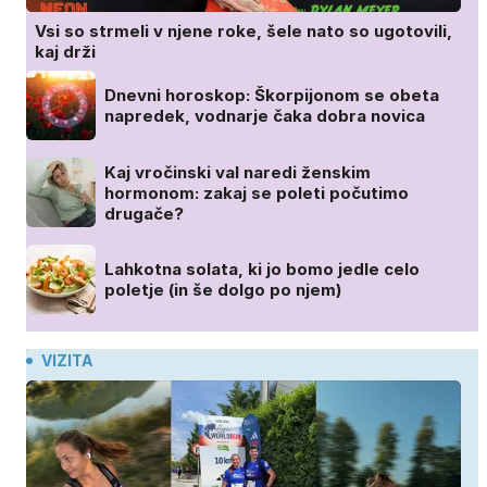
Vsi so strmeli v njene roke, šele nato so ugotovili,
kaj drži
Dnevni horoskop: Škorpijonom se obeta
napredek, vodnarje čaka dobra novica
Kaj vročinski val naredi ženskim
hormonom: zakaj se poleti počutimo
drugače?
Lahkotna solata, ki jo bomo jedle celo
poletje (in še dolgo po njem)
VIZITA