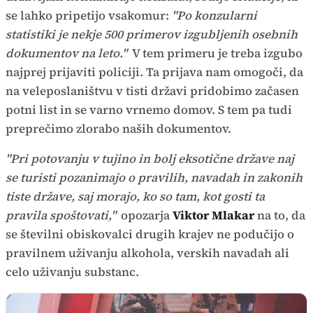
se lahko pripetijo vsakomur:
"Po konzularni
statistiki je nekje 500 primerov izgubljenih osebnih
dokumentov na leto."
V tem primeru je treba izgubo
najprej prijaviti policiji. Ta prijava nam omogoči, da
na veleposlaništvu v tisti državi pridobimo začasen
potni list in se varno vrnemo domov. S tem pa tudi
preprečimo zlorabo naših dokumentov.
"Pri potovanju v tujino in bolj eksotične države naj
se turisti pozanimajo o pravilih, navadah in zakonih
tiste države, saj morajo, ko so tam, kot gosti ta
pravila spoštovati,"
opozarja
Viktor Mlakar
na to, da
se številni obiskovalci drugih krajev ne podučijo o
pravilnem uživanju alkohola, verskih navadah ali
celo uživanju substanc.