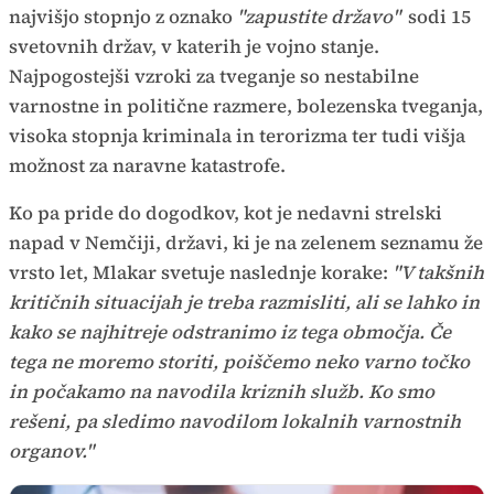
najvišjo stopnjo z oznako
"zapustite državo"
sodi 15
svetovnih držav, v katerih je vojno stanje.
Najpogostejši vzroki za tveganje so nestabilne
varnostne in politične razmere, bolezenska tveganja,
visoka stopnja kriminala in terorizma ter tudi višja
možnost za naravne katastrofe.
Ko pa pride do dogodkov, kot je nedavni strelski
napad v Nemčiji, državi, ki je na zelenem seznamu že
vrsto let, Mlakar svetuje naslednje korake:
"V takšnih
kritičnih situacijah je treba razmisliti, ali se lahko in
kako se najhitreje odstranimo iz tega območja. Če
tega ne moremo storiti, poiščemo neko varno točko
in počakamo na navodila kriznih služb. Ko smo
rešeni, pa sledimo navodilom lokalnih varnostnih
organov."