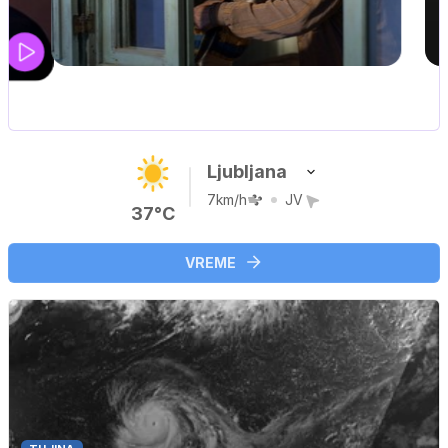
UEFA SUPERPOKAL
V živo na VOYO: sreda ob 20.30
Ljubljana
7km/h
JV
37°C
VREME