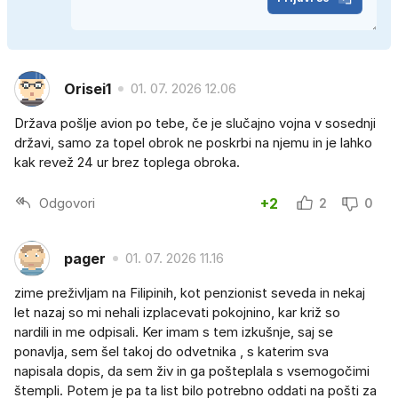
Orisei1
01. 07. 2026 12.06
Država pošlje avion po tebe, če je slučajno vojna v sosednji
državi, samo za topel obrok ne poskrbi na njemu in je lahko
kak revež 24 ur brez toplega obroka.
Odgovori
+2
2
0
pager
01. 07. 2026 11.16
zime preživljam na Filipinih, kot penzionist seveda in nekaj
let nazaj so mi nehali izplacevati pokojnino, kar križ so
nardili in me odpisali. Ker imam s tem izkušnje, saj se
ponavlja, sem šel takoj do odvetnika , s katerim sva
napisala dopis, da sem živ in ga pošteplala s vsemogočimi
štempli. Potem je pa ta list bilo potrebno oddati na pošti za