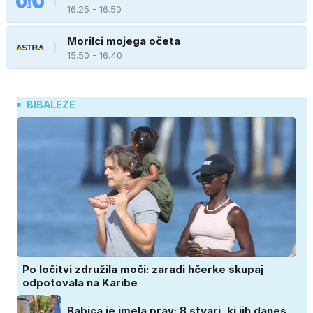
16.25 - 16.50
Morilci mojega očeta
15.50 - 16.40
BIBALEZE
Po ločitvi združila moči: zaradi hčerke skupaj
odpotovala na Karibe
Babica je imela prav: 8 stvari, ki jih danes