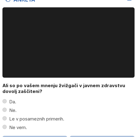
Ali so po vašem mnenju žvižgači v javnem zdravstvu
dovolj zaščiteni?
Da.
Ne.
Le v posameznih primerih.
Ne vem.