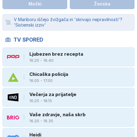
Moški
Ženska
V Mariboru iščejo žvižgača in 'skrivajo nepravilnosti'?
'Sistemski izziv'
TV SPORED
Ljubezen brez recepta
16.20 - 16.40
Chicaška policija
16.05 - 17.00
Večerja za prijatelje
16.25 - 18.15
Vaše zdravje, naša skrb
16.20 - 16.35
Heidi