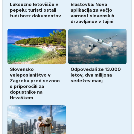
Luksuzno letovišče v
Elastovka: Nova
pepelu: turisti ostali
aplikacija za večjo
tudi brez dokumentov
varnost slovenskih
državljanov v tujini
Slovensko
Odpovedali že 13.000
veleposlaništvo v
letov, dva milijona
Zagrebu pred sezono
sedežev manj
s priporočili za
dopustnike na
Hrvaškem