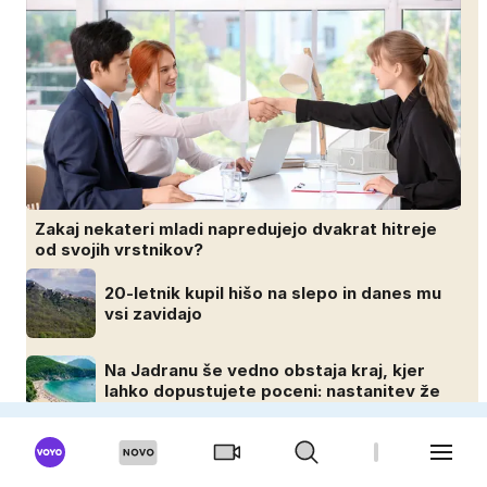
Zakaj nekateri mladi napredujejo dvakrat hitreje
od svojih vrstnikov?
20-letnik kupil hišo na slepo in danes mu
vsi zavidajo
Na Jadranu še vedno obstaja kraj, kjer
lahko dopustujete poceni: nastanitev že
od 10 evrov, kosilo za pet evrov
Kovanec za 5 evrov prodajajo za več kot