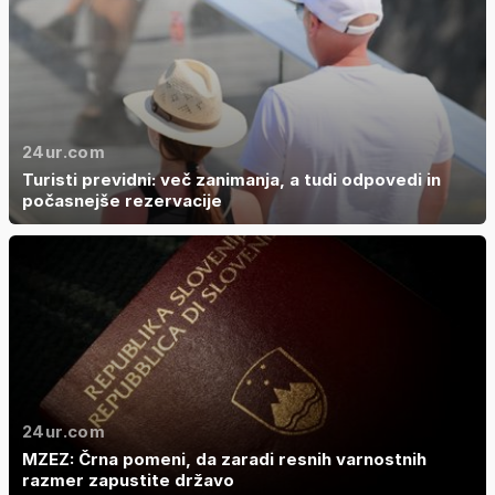
24ur.com
Turisti previdni: več zanimanja, a tudi odpovedi in
počasnejše rezervacije
24ur.com
MZEZ: Črna pomeni, da zaradi resnih varnostnih
razmer zapustite državo