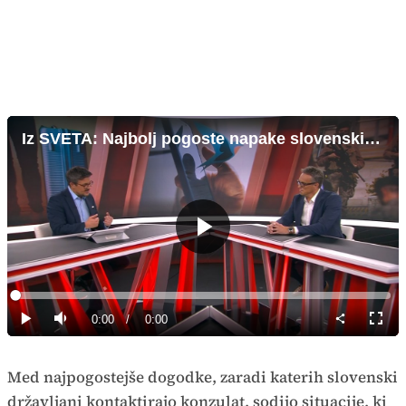
Iz SVETA: Najbolj pogoste napake slovenskih turistov v tujini
Predvajaj
Loaded
:
0%
Current
0:00
/
Duration
0:00
Predvajaj
Tiho
Celoz
način
Time
Med najpogostejše dogodke, zaradi katerih slovenski
državljani kontaktirajo konzulat, sodijo situacije, ki