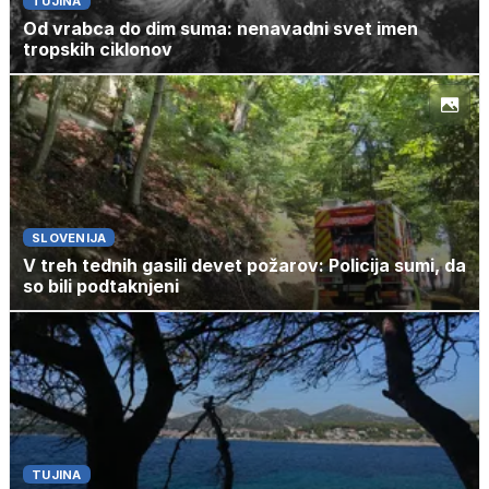
TUJINA
Od vrabca do dim suma: nenavadni svet imen
tropskih ciklonov
SLOVENIJA
V treh tednih gasili devet požarov: Policija sumi, da
so bili podtaknjeni
TUJINA