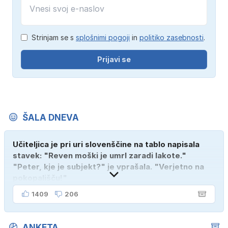
Strinjam se s
splošnimi pogoji
in
politiko zasebnosti
.
Prijavi se
ŠALA DNEVA
Učiteljica je pri uri slovenščine na tablo napisala
stavek: "Reven moški je umrl zaradi lakote."
"Peter, kje je subjekt?" je vprašala. "Verjetno na
pokopališču!"
1409
206
ANKETA