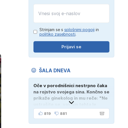
Strinjam se s
splošnimi pogoji
in
politiko zasebnosti
.
Prijavi se
ŠALA DNEVA
Oče v porodnišnici nestrpno čaka
na rojstvo svojega sina. Končno se
prikaže ginekolog in mu reče: "Ne
ustrašite se, vaš sin tehta le
dober kilogram!" "Nič čudnega,
819
881
gospod doktor, saj se z ženo
poznava šele tri mesece."