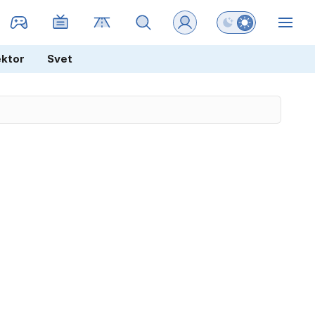
Preklopi barvni na
ZIN
ektor
Svet