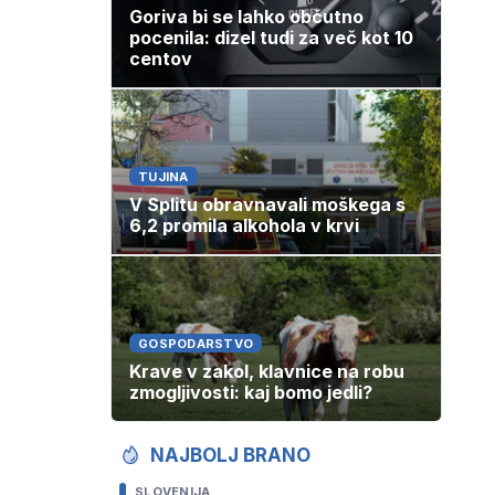
Goriva bi se lahko občutno
pocenila: dizel tudi za več kot 10
centov
TUJINA
V Splitu obravnavali moškega s
6,2 promila alkohola v krvi
GOSPODARSTVO
Krave v zakol, klavnice na robu
zmogljivosti: kaj bomo jedli?
NAJBOLJ BRANO
SLOVENIJA