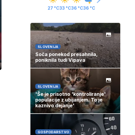
27 °C
33 °C
36 °C
36 °C
SLOVENIJA
Soča ponekod presahnila,
poniknila tudi Vipava
ozaslonski
in
SLOVENIJA
'Še je prisotno 'kontroliranje'
populacije z ubijanjem. To je
kaznivo dejanje'
GOSPODARSTVO