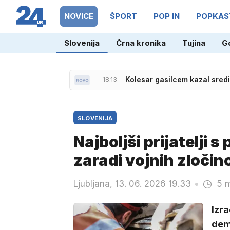
NOVICE
ŠPORT
POP IN
POPKAS
Slovenija
Črna kronika
Tujina
G
18.13
Kolesar gasilcem kazal sredin
17.51
Vučić upa, da bi se vojna konč
SLOVENIJA
Najboljši prijatelji 
zaradi vojnih zločin
Ljubljana, 13. 06. 2026 19.33
5 m
Izra
demo