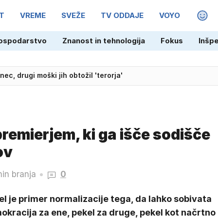
T
VREME
SVEŽE
TV ODDAJE
VOYO
MAGA
ospodarstvo
Znanost in tehnologija
Fokus
Inšp
ec, drugi moški jih obtožil 'terorja'
ala 'že jutri', a te možnosti ne vidi
s premierjem, ki ga išče sodišče
ov
in branja
0
el je primer normalizacije tega, da lahko sobivata
kracija za ene, pekel za druge, pekel kot načrtno