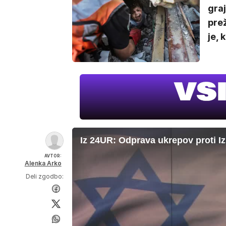
graj
prež
je, 
Iz 24UR: Odprava ukrepov proti Iz
AVTOR:
Alenka Arko
Deli zgodbo: