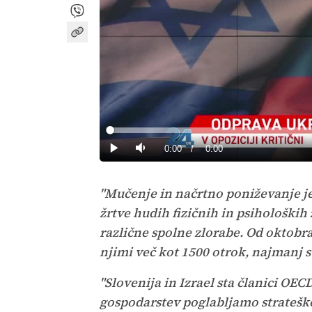
Loaded
:
0%
Current
0:00
/
Duration
0:00
Predvajaj
Tiho
Time
"Mučenje in načrtno poniževanje je
žrtve hudih fizičnih in psiholoških 
različne spolne zlorabe. Od oktobra 
njimi več kot 1500 otrok, najmanj st
"Slovenija in Izrael sta članici OEC
gospodarstev poglabljamo strateško