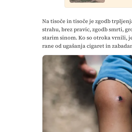
Na tisoče in tisoče je zgodb trpljenj
strahu, brez pravic, zgodb smrti, gro
starim sinom. Ko so otroka vrnili, j
rane od ugašanja cigaret in zabadan