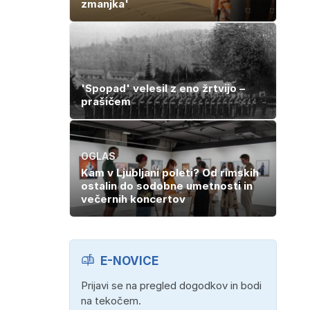
zmanjka'
'Spopad' velesil z eno žrtvijo –
prašičem
OGLAS
Kam v Ljubljani poleti? Od rimskih
ostalin do sodobne umetnosti in
večernih koncertov
E-NOVICE
Prijavi se na pregled dogodkov in bodi
na tekočem.