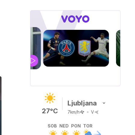
.
UEFA
SUPERPOKAL
V živo na VOYO: sreda ob 20.30
Ljubljana
27°C
7km/h
V
SOB
NED
PON
TOR