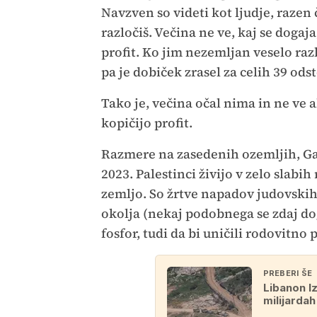
Navzven so videti kot ljudje, razen
razločiš. Večina ne ve, kaj se dogaja
profit. Ko jim nezemljan veselo ra
pa je dobiček zrasel za celih 39 odst
Tako je, večina očal nima in ne ve al
kopičijo profit.
Razmere na zasedenih ozemljih, Gaz
2023. Palestinci živijo v zelo slabih
zemljo. So žrtve napadov judovskih
okolja (nekaj podobnega se zdaj do
fosfor, tudi da bi uničili rodovitno p
PREBERI ŠE
Libanon I
milijarda