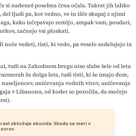
 če si nadeneš posebna črna očala. Takrat jih lahko
, del ljudi pa, kot vedno, ve in išče skupaj z njimi
zlaga, kako izčrpavajo zemljo, ampak vam, poudari,
otkov, začnejo vsi ploskati.
i noče vedeti, tisti, ki vedo, pa veselo sodelujejo in
i, tudi na Zahodnem bregu niso slabe šele od leta
 razmerah že dolga leta, tudi tisti, ki še imajo dom,
 naseljencev, uničevanja vodnih virov, uničevanja
gaja v Libanonu, od koder so poročila, da mečejo
rst).
zrael obtožuje ekocida: škoda se meri v
h evrov