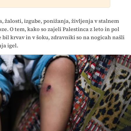
a, žalosti, izgube, ponižanja, življenja v stalnem
ze. O tem, kako so zajeli Palestinca z leto in pol
e bil krvav in v šoku, zdravniki so na nogicah našli
ja igel.