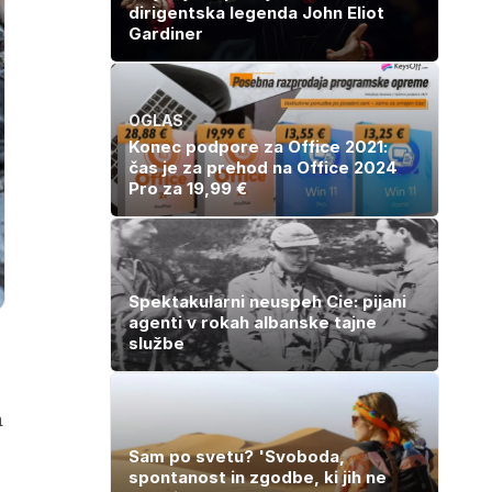
dirigentska legenda John Eliot
Gardiner
OGLAS
Konec podpore za Office 2021:
čas je za prehod na Office 2024
Pro za 19,99 €
Spektakularni neuspeh Cie: pijani
agenti v rokah albanske tajne
službe
a
Sam po svetu? 'Svoboda,
spontanost in zgodbe, ki jih ne