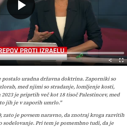
Predvajaj
Cel
nač
 postalo uradna državna doktrina. Zaporniki so
zlorab, med njimi so stradanje, lomljenje kosti,
2023 je priprtih več kot 18 tisoč Palestincev, med
o jih je v zaporih umrlo."
D, zato je povsem naravno, da znotraj kroga razvitih
 sodelovanje. Pri tem je pomembno tudi, da je