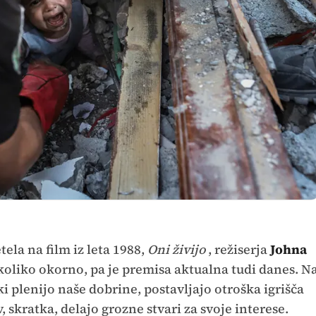
ela na film iz leta 1988,
Oni živijo
, režiserja
Johna
ekoliko okorno, pa je premisa aktualna tudi danes. N
ki plenijo naše dobrine, postavljajo otroška igrišča
 skratka, delajo grozne stvari za svoje interese.