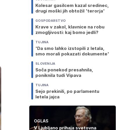
Kolesar gasilcem kazal sredinec,
drugi moški jih obtožil 'terorja'
GOSPODARSTVO
Krave v zakol, klavnice na robu
zmogljivosti: kaj bomo jedli?
TUJINA
'Da smo lahko izstopili z letala,
smo morali pokazati dokumente'
SLOVENIJA
Soča ponekod presahnila,
poniknila tudi Vipava
TUJINA
Sejo prekinili, po parlamentu
letela jajca
OGLAS
V Ljubljano prihaja svetovna