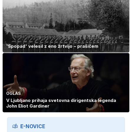
'Spopad' velesil z eno žrtvijo – prašičem
OGLAS
V Ljubljano prihaja svetovna dirigentska legenda
John Eliot Gardiner
E-NOVICE