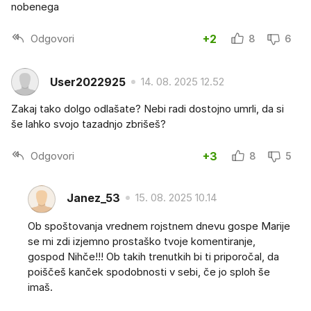
nobenega
Odgovori
+2
8
6
User2022925
14. 08. 2025 12.52
Zakaj tako dolgo odlašate? Nebi radi dostojno umrli, da si
še lahko svojo tazadnjo zbrišeš?
Odgovori
+3
8
5
Janez_53
15. 08. 2025 10.14
Ob spoštovanja vrednem rojstnem dnevu gospe Marije
se mi zdi izjemno prostaško tvoje komentiranje,
gospod Nihče!!! Ob takih trenutkih bi ti priporočal, da
poiščeš kanček spodobnosti v sebi, če jo sploh še
imaš.