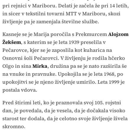
pri rejnici v Mariboru. Delati je začela že pri 14 letih,
in sicer v tekstilni tovarni MTT v Mariboru, skozi
življenje pa je zamenjala številne službe.
Kasneje se je Marija poročila s Prekmurcem
Alojzom
Žekšem
, s katerim se je leta 1939 preselila v
Pečarovce, kjer se je zaposlila kot kuharica na
Osnovni šoli Pečarovci. V življenju je rodila hčerko
Olgo in sina
Mirka
, družina pa se je nato razširila še
na vnuke in pravnuke. Upokojila se je leta 1968, po
upokojitvi se je njeno življenje umirilo. Leta 1999 je
postala vdova.
Pred štirimi leti, ko je praznovala svoj 105. rojstni
dan, je povedala, da je vesela, da je dočakala visoko
starost ter dodala, da je celotno svoje življenje živela
skromno.