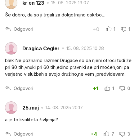
kr en 123
15. 08. 2025 13.07
Še dobro, da so ji trgali za dolgotrajno oskrbo...
Odgovori
+0
1
1
Dragica Cegler
15. 08. 2025 10.28
blek Ne poznamo razmer.Drugace so oa njeni otroci tudi že
pri 80 tih,vnuki pri 60 tih,edino pravniki se pri močeh,oni pa
verjetno v službah s svojo družino,ne vem ,predvidevam.
Odgovori
+1
1
0
25.maj
14. 08. 2025 20.17
a je to kvaliteta življenja?
Odgovori
+4
7
3