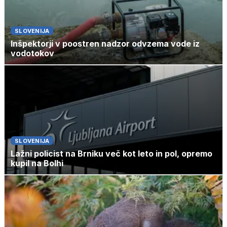
SLOVENIJA
Inšpektorji v poostren nadzor odvzema vode iz
vodotokov
SLOVENIJA
Lažni policist na Brniku več kot leto in pol, opremo
kupil na Bolhi