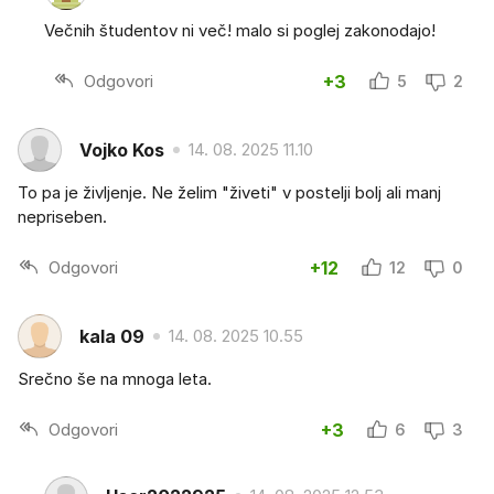
Večnih študentov ni več! malo si poglej zakonodajo!
Odgovori
+3
5
2
Vojko Kos
14. 08. 2025 11.10
To pa je življenje. Ne želim "živeti" v postelji bolj ali manj
nepriseben.
Odgovori
+12
12
0
kala 09
14. 08. 2025 10.55
Srečno še na mnoga leta.
Odgovori
+3
6
3