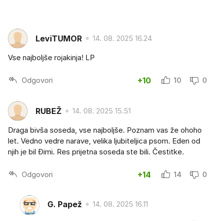
LeviTUMOR
14. 08. 2025 16.24
Vse najboljše rojakinja! LP
Odgovori
+10
10
0
RUBEŽ
14. 08. 2025 15.51
Draga bivša soseda, vse najboljše. Poznam vas že ohoho
let. Vedno vedre narave, velika ljubiteljica psom. Eden od
njih je bil Đimi. Res prijetna soseda ste bili. Čestitke.
Odgovori
+14
14
0
G. Papež
14. 08. 2025 16.11