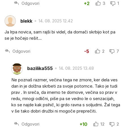
Odgovori
+2
3
1
blekk
14. 08. 2025 12.42
Ja lrpa novica, sam rajši bi videl, da domači skrbijo kot pa
se je hočejo rešit...
Odgovori
-5
2
7
bazilika555
14. 08. 2025 13.48
Ne poznaš razmer, večina tega ne zmore, ker dela ves
dan in je dolžna skrbeti za svoje potomce. Tako je tudi
prav . In sreča, da imemo te domove, večina so prav v
redu, mnogi odlični, piše pa se vedno le o senzacijah,
ko se najde kak psihič, ki grdo ravna s soljudmi. Žal tega
v še tako dobri družbi ni mogoče preprečiti.
Odgovori
+10
12
2