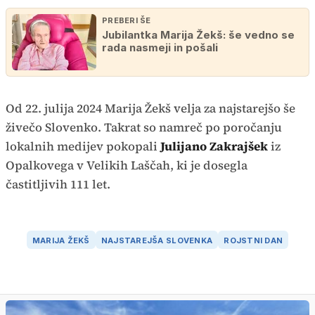
PREBERI ŠE
Jubilantka Marija Žekš: še vedno se
rada nasmeji in pošali
Od 22. julija 2024 Marija Žekš velja za najstarejšo še
živečo Slovenko. Takrat so namreč po poročanju
lokalnih medijev pokopali
Julijano Zakrajšek
iz
Opalkovega v Velikih Laščah, ki je dosegla
častitljivih 111 let.
MARIJA ŽEKŠ
NAJSTAREJŠA SLOVENKA
ROJSTNI DAN