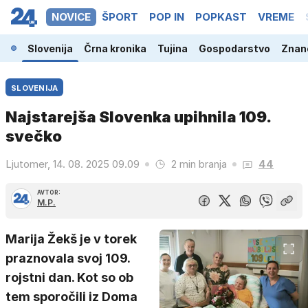
NOVICE
ŠPORT
POP IN
POPKAST
VREME
Slovenija
Črna kronika
Tujina
Gospodarstvo
Znano
SLOVENIJA
Najstarejša Slovenka upihnila 109.
svečko
Ljutomer, 14. 08. 2025 09.09
2 min branja
44
AVTOR:
M.P.
Marija Žekš je v torek
praznovala svoj 109.
rojstni dan. Kot so ob
tem sporočili iz Doma