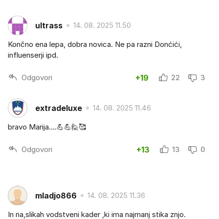
ultrass
14. 08. 2025 11.50
Končno ena lepa, dobra novica. Ne pa razni Donćići,
influenserji ipd.
Odgovori
+19
22
3
extradeluxe
14. 08. 2025 11.46
bravo Marija....💪💪🙋🥰
Odgovori
+13
13
0
mladjo866
14. 08. 2025 11.36
In na,slikah vodstveni kader ,ki ima najmanj stika znjo.