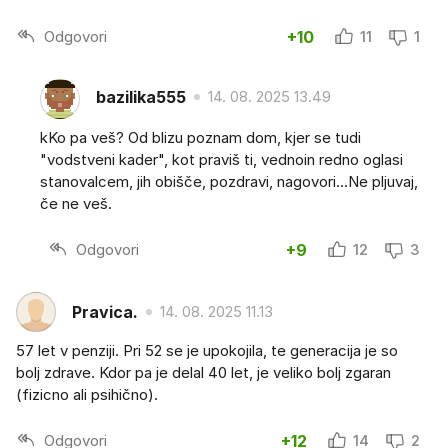
Odgovori
+10
11
1
bazilika555
14. 08. 2025 13.49
kKo pa veš? Od blizu poznam dom, kjer se tudi
"vodstveni kader", kot praviš ti, vednoin redno oglasi
stanovalcem, jih obišče, pozdravi, nagovori...Ne pljuvaj,
če ne veš.
Odgovori
+9
12
3
Pravica.
14. 08. 2025 11.13
57 let v penziji. Pri 52 se je upokojila, te generacija je so
bolj zdrave. Kdor pa je delal 40 let, je veliko bolj zgaran
(fizicno ali psihično).
Odgovori
+12
14
2