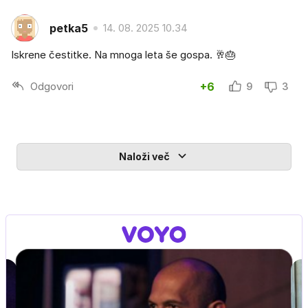
petka5
14. 08. 2025 10.34
Iskrene čestitke. Na mnoga leta še gospa. 🥂🎂
Odgovori
+6
9
3
Naloži več