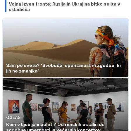
Vojna izven fronte: Rusija in Ukrajina bitko selita v
skladišča
Sam po svetu? 'Svoboda, spontanost in zgodbe, ki
jih ne zmanjka'
OGLAS
Kam v Ljubljani poleti? Od rimskih ostalin do
sodobne umetnosti in večernih koncertov