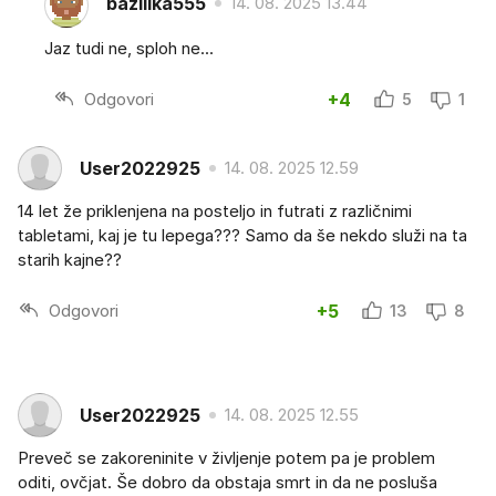
bazilika555
14. 08. 2025 13.44
Jaz tudi ne, sploh ne...
Odgovori
+4
5
1
User2022925
14. 08. 2025 12.59
14 let že priklenjena na posteljo in futrati z različnimi
tabletami, kaj je tu lepega??? Samo da še nekdo služi na ta
starih kajne??
Odgovori
+5
13
8
User2022925
14. 08. 2025 12.55
Preveč se zakoreninite v življenje potem pa je problem
oditi, ovčjat. Še dobro da obstaja smrt in da ne posluša