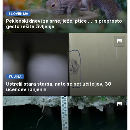
SLOVENIJA
Peklenski dnevi za srne, ježe, ptice ...: s preprosto
gesto rešite življenje
TUJINA
Ustrelil stara starša, nato še pet učiteljev, 30
učencev ranjenih