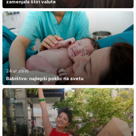
zamenjala štiri valute
24ur.com
Babištvo: najlepši poklic na svetu