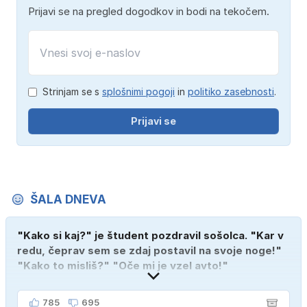
Prijavi se na pregled dogodkov in bodi na tekočem.
Strinjam se s
splošnimi pogoji
in
politiko zasebnosti
.
Prijavi se
ŠALA DNEVA
"Kako si kaj?" je študent pozdravil sošolca. "Kar v
redu, čeprav sem se zdaj postavil na svoje noge!"
"Kako to misliš?" "Oče mi je vzel avto!"
785
695