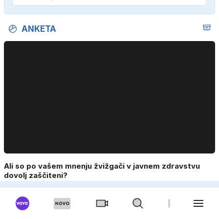
ANKETA
Ali so po vašem mnenju žvižgači v javnem zdravstvu
dovolj zaščiteni?
Da.
Ne.