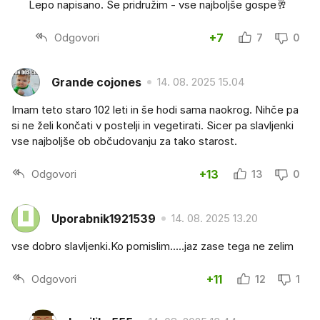
Lepo napisano. Se pridružim - vse najboljše gospe🥂
Odgovori
+7
7
0
Grande cojones
14. 08. 2025 15.04
Imam teto staro 102 leti in še hodi sama naokrog. Nihče pa
si ne želi končati v postelji in vegetirati. Sicer pa slavljenki
vse najboljše ob občudovanju za tako starost.
Odgovori
+13
13
0
Uporabnik1921539
14. 08. 2025 13.20
vse dobro slavljenki.Ko pomislim.....jaz zase tega ne zelim
Odgovori
+11
12
1