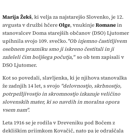
Marija Žekš
, ki velja za najstarejšo Slovenko, je 12.
avgusta v družbi hčere
Olge
, vnukinje
Romane
in
stanovalcev Doma starejših občanov (DSO) Ljutomer
upihnila svojo 109. svečko.
"Ob izjemno častitljivem
osebnem prazniku smo ji iskreno čestitali in ji
zaželeli čim boljšega počutja,"
so ob tem zapisali v
DSO Ljutomer.
Kot so povedali, slavljenka, ki je njihova stanovalka
že zadnjih 14 let, s svojo
"delovnostjo, skrbnostjo,
potrpežljivostjo in skromnostjo izkazuje veličino
slovenskih mater, ki so navdih in moralna opora
vsem nam".
Leta 1916 se je rodila v Dreveniku pod Bočem z
dekliškim priimkom Kovačič, nato pa je odraščala