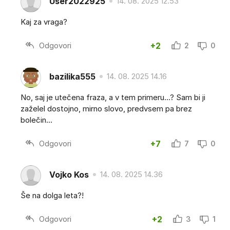
User2022925
14. 08. 2025 12.53
Kaj za vraga?
Odgovori
+2
2
0
bazilika555
14. 08. 2025 14.16
No, saj je utečena fraza, a v tem primeru...? Sam bi ji
zaželel dostojno, mirno slovo, predvsem pa brez
bolečin...
Odgovori
+7
7
0
Vojko Kos
14. 08. 2025 14.36
Še na dolga leta?!
Odgovori
+2
3
1