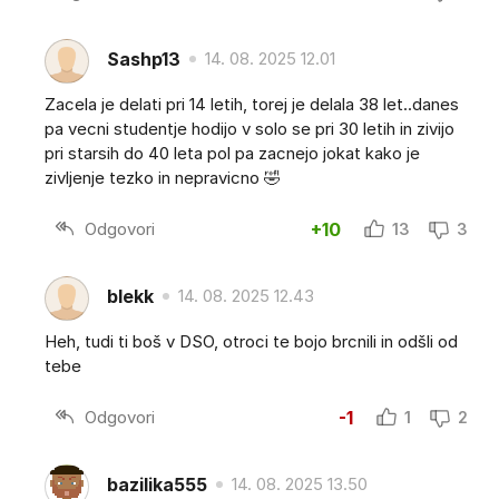
Sashp13
14. 08. 2025 12.01
Zacela je delati pri 14 letih, torej je delala 38 let..danes
pa vecni studentje hodijo v solo se pri 30 letih in zivijo
pri starsih do 40 leta pol pa zacnejo jokat kako je
zivljenje tezko in nepravicno 🤣
Odgovori
+10
13
3
blekk
14. 08. 2025 12.43
Heh, tudi ti boš v DSO, otroci te bojo brcnili in odšli od
tebe
Odgovori
-1
1
2
bazilika555
14. 08. 2025 13.50