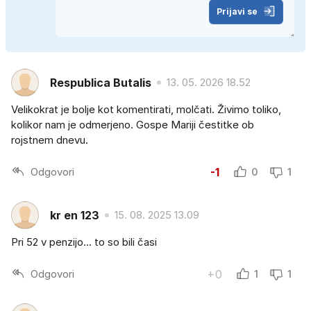
Prijavi se
Respublica Butalis
13. 05. 2026 18.52
Velikokrat je bolje kot komentirati, molčati. Živimo toliko,
kolikor nam je odmerjeno. Gospe Mariji čestitke ob
rojstnem dnevu.
Odgovori
-1
0
1
kr en 123
15. 08. 2025 13.09
Pri 52 v penzijo... to so bili časi
Odgovori
+0
1
1