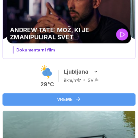
MOJ PRIJATELJ PINGVIN
Film meseca / družinski, pustolovski
Ljubljana
8km/h
SV
29°C
VREME