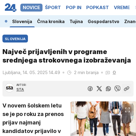
NOVICE
ŠPORT
POP IN
POPKAST
VREME
Slovenija
Črna kronika
Tujina
Gospodarstvo
Znano
SLOVENIJA
Največ prijavljenih v programe
srednjega strokovnega izobraževanja
Ljubljana, 14. 05. 2025 14.49
2 min branja
0
AVTOR:
STA
V novem šolskem letu
se je po roku za prenos
prijav najmanj
kandidatov prijavilo v