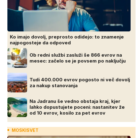
Ko imajo dovolj, preprosto odidejo: to znamenje
najpogosteje da odpoved
Ob redni službi zasluži še 866 evrov na
mesec: začelo se je povsem po naključju
Tudi 400.000 evrov pogosto ni več dovolj
za nakup stanovanja
Na Jadranu še vedno obstaja kraj, kjer
lahko dopustujete poceni: nastanitev že
od 10 evrov, kosilo za pet evrov
MOSKISVET