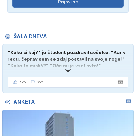
Prijavi se
ŠALA DNEVA
"Kako si kaj?" je študent pozdravil sošolca. "Kar v
redu, čeprav sem se zdaj postavil na svoje noge!"
"Kako to misliš?" "Oče mi je vzel avto!"
722
629
ANKETA