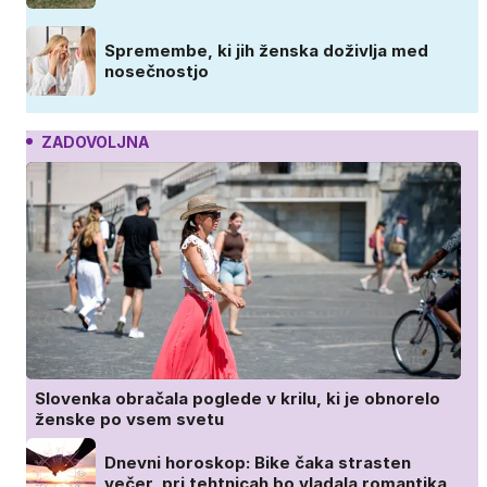
Spremembe, ki jih ženska doživlja med
nosečnostjo
ZADOVOLJNA
Slovenka obračala poglede v krilu, ki je obnorelo
ženske po vsem svetu
Dnevni horoskop: Bike čaka strasten
večer, pri tehtnicah bo vladala romantika