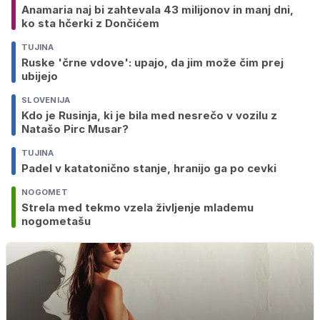
Anamaria naj bi zahtevala 43 milijonov in manj dni,
ko sta hčerki z Dončićem
TUJINA
Ruske 'črne vdove': upajo, da jim može čim prej
ubijejo
SLOVENIJA
Kdo je Rusinja, ki je bila med nesrečo v vozilu z
Natašo Pirc Musar?
TUJINA
Padel v katatonično stanje, hranijo ga po cevki
NOGOMET
Strela med tekmo vzela življenje mlademu
nogometašu