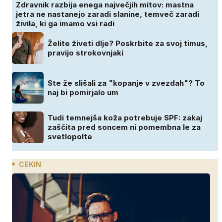
Zdravnik razbija enega največjih mitov: mastna
jetra ne nastanejo zaradi slanine, temveč zaradi
živila, ki ga imamo vsi radi
Želite živeti dlje? Poskrbite za svoj timus,
pravijo strokovnjaki
Ste že slišali za "kopanje v zvezdah"? To
naj bi pomirjalo um
Tudi temnejša koža potrebuje SPF: zakaj
zaščita pred soncem ni pomembna le za
svetlopolte
CEKIN