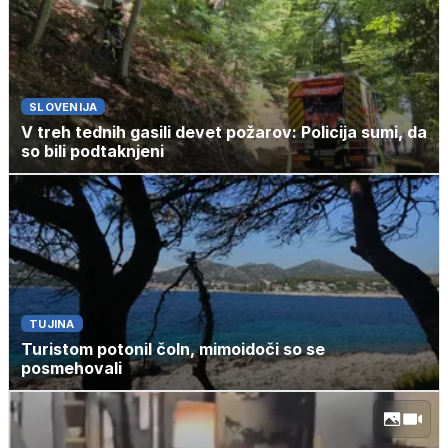
SLOVENIJA
V treh tednih gasili devet požarov: Policija sumi, da
so bili podtaknjeni
TUJINA
Turistom potonil čoln, mimoidoči so se
posmehovali