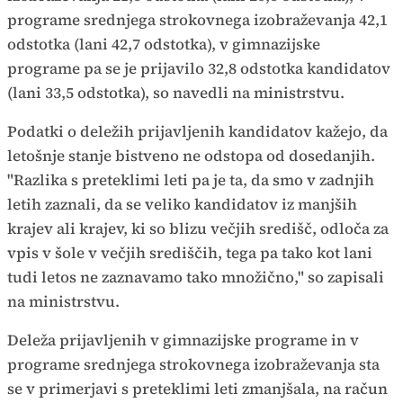
programe srednjega strokovnega izobraževanja 42,1
odstotka (lani 42,7 odstotka), v gimnazijske
programe pa se je prijavilo 32,8 odstotka kandidatov
(lani 33,5 odstotka), so navedli na ministrstvu.
Podatki o deležih prijavljenih kandidatov kažejo, da
letošnje stanje bistveno ne odstopa od dosedanjih.
"Razlika s preteklimi leti pa je ta, da smo v zadnjih
letih zaznali, da se veliko kandidatov iz manjših
krajev ali krajev, ki so blizu večjih središč, odloča za
vpis v šole v večjih središčih, tega pa tako kot lani
tudi letos ne zaznavamo tako množično," so zapisali
na ministrstvu.
Deleža prijavljenih v gimnazijske programe in v
programe srednjega strokovnega izobraževanja sta
se v primerjavi s preteklimi leti zmanjšala, na račun