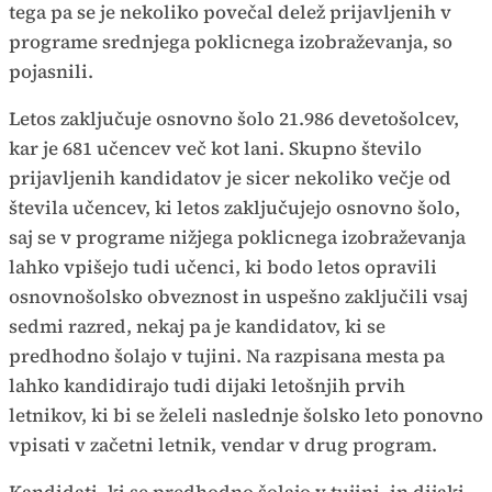
tega pa se je nekoliko povečal delež prijavljenih v
programe srednjega poklicnega izobraževanja, so
pojasnili.
Letos zaključuje osnovno šolo 21.986 devetošolcev,
kar je 681 učencev več kot lani. Skupno število
prijavljenih kandidatov je sicer nekoliko večje od
števila učencev, ki letos zaključujejo osnovno šolo,
saj se v programe nižjega poklicnega izobraževanja
lahko vpišejo tudi učenci, ki bodo letos opravili
osnovnošolsko obveznost in uspešno zaključili vsaj
sedmi razred, nekaj pa je kandidatov, ki se
predhodno šolajo v tujini. Na razpisana mesta pa
lahko kandidirajo tudi dijaki letošnjih prvih
letnikov, ki bi se želeli naslednje šolsko leto ponovno
vpisati v začetni letnik, vendar v drug program.