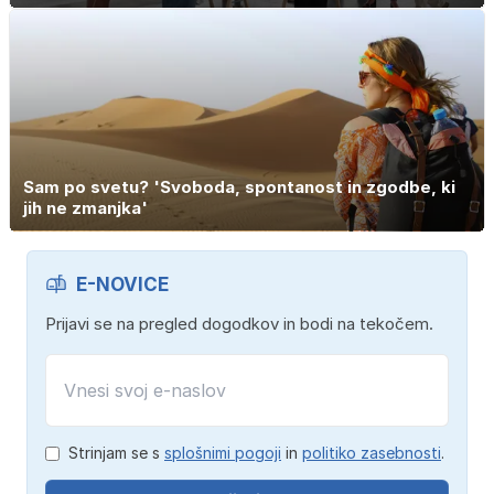
Sam po svetu? 'Svoboda, spontanost in zgodbe, ki
jih ne zmanjka'
E-NOVICE
Prijavi se na pregled dogodkov in bodi na tekočem.
Strinjam se s
splošnimi pogoji
in
politiko zasebnosti
.