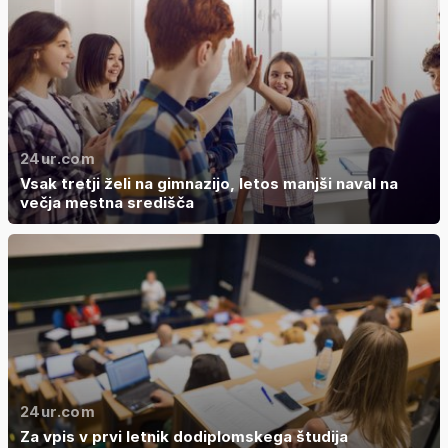
24ur.com
Vsak tretji želi na gimnazijo, letos manjši naval na
večja mestna središča
24ur.com
Za vpis v prvi letnik dodiplomskega študija