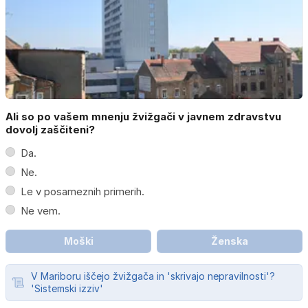
Ali so po vašem mnenju žvižgači v javnem zdravstvu
dovolj zaščiteni?
Da.
Ne.
Le v posameznih primerih.
Ne vem.
Moški
Ženska
V Mariboru iščejo žvižgača in 'skrivajo nepravilnosti'?
'Sistemski izziv'