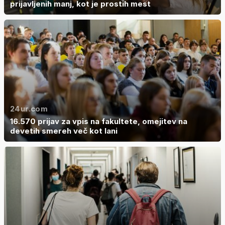
prijavljenih manj, kot je prostih mest
24ur.com
16.570 prijav za vpis na fakultete, omejitev na
devetih smereh več kot lani