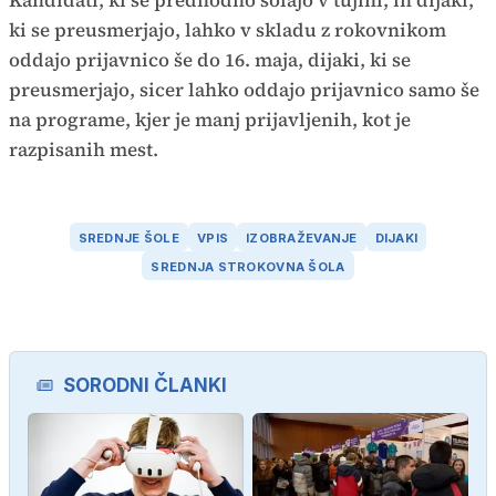
Kandidati, ki se predhodno šolajo v tujini, in dijaki,
ki se preusmerjajo, lahko v skladu z rokovnikom
oddajo prijavnico še do 16. maja, dijaki, ki se
preusmerjajo, sicer lahko oddajo prijavnico samo še
na programe, kjer je manj prijavljenih, kot je
razpisanih mest.
SREDNJE ŠOLE
VPIS
IZOBRAŽEVANJE
DIJAKI
SREDNJA STROKOVNA ŠOLA
SORODNI ČLANKI