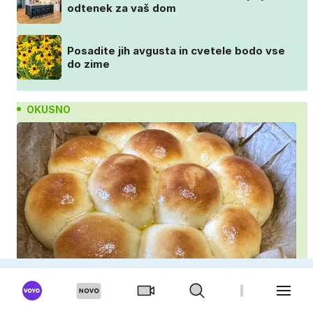
odtenek za vaš dom
Posadite jih avgusta in cvetele bodo vse
do zime
OKUSNO
Najmehkejši domači kruhki: priprava v ponvi je
trik za popoln rezultat