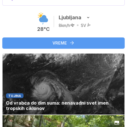
Ljubljana
8km/h
SV
28°C
VREME
TUJINA
Od vrabca do dim suma: nenavadni svet imen
tropskih ciklonov