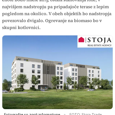
najvišjem nadstropju pa pripadajoče terase z lepim
pogledom na okolico. V obeh objektih bo nadstropja
povezovalo dvigalo. Ogrevanje na biomaso bo v
skupni kotlovnici.
Fotografije so zgolj informativne.
FOTO: Stoja Trade