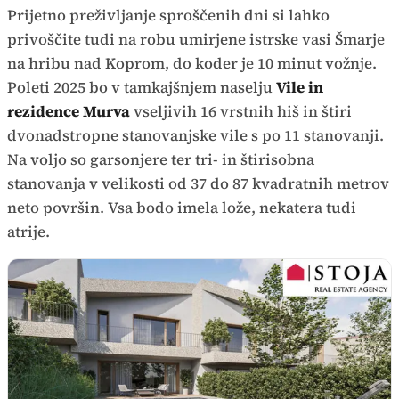
Prijetno preživljanje sproščenih dni si lahko
privoščite tudi na robu umirjene istrske vasi Šmarje
na hribu nad Koprom, do koder je 10 minut vožnje.
Poleti 2025 bo v tamkajšnjem naselju
Vile in
rezidence Murva
vseljivih 16 vrstnih hiš in štiri
dvonadstropne stanovanjske vile s po 11 stanovanji.
Na voljo so garsonjere ter tri- in štirisobna
stanovanja v velikosti od 37 do 87 kvadratnih metrov
neto površin. Vsa bodo imela lože, nekatera tudi
atrije.