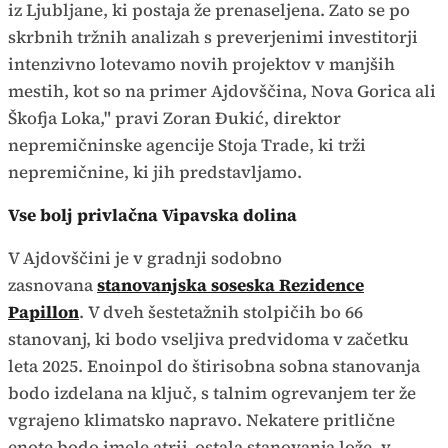
iz Ljubljane, ki postaja že prenaseljena. Zato se po
skrbnih tržnih analizah s preverjenimi investitorji
intenzivno lotevamo novih projektov v manjših
mestih, kot so na primer Ajdovščina, Nova Gorica ali
Škofja Loka," pravi Zoran Đukić, direktor
nepremičninske agencije Stoja Trade, ki trži
nepremičnine, ki jih predstavljamo.
Vse bolj privlačna Vipavska dolina
V Ajdovščini je v gradnji sodobno
zasnovana
stanovanjska soseska Rezidence
Papillon
. V dveh šestetažnih stolpičih bo 66
stanovanj, ki bodo vseljiva predvidoma v začetku
leta 2025. Enoinpol do štirisobna sobna stanovanja
bodo izdelana na ključ, s talnim ogrevanjem ter že
vgrajeno klimatsko napravo. Nekatere pritlične
enote bodo imele atrij, ostala stanovanja lože, v