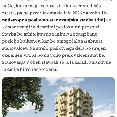
pošte, kulturnega centra, stadiona ter središča
mesta, pa bo predvidoma do leta 2026 na voljo
11-
nadstropna poslovno-stanovanjska stavba Pinija
z
72 stanovanji in desetimi poslovnimi prostori.
Stavba bo arhitekturno zanimiva z razgibano
pozicijo balkonov, kar bo omogočalo zasebnost
stanovalcev. Na strehi poslovnega dela bo urejen
ozelenjen vrt, ki bo na voljo prebivalcem stavbe.
Stanovanja v obeh stavbah so bila zaradi atraktivne
lokacije hitro razprodana.