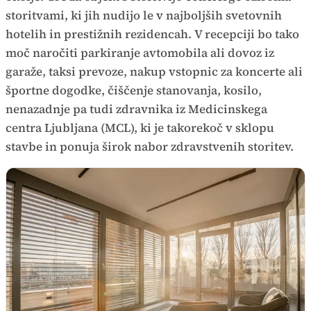
storitvami, ki jih nudijo le v najboljših svetovnih
hotelih in prestižnih rezidencah. V recepciji bo tako
moč naročiti parkiranje avtomobila ali dovoz iz
garaže, taksi prevoze, nakup vstopnic za koncerte ali
športne dogodke, čiščenje stanovanja, kosilo,
nenazadnje pa tudi zdravnika iz Medicinskega
centra Ljubljana (MCL), ki je takorekoč v sklopu
stavbe in ponuja širok nabor zdravstvenih storitev.