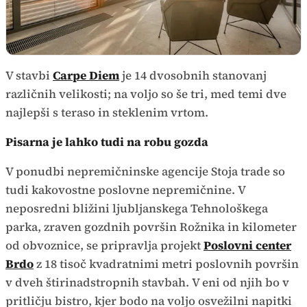
V stavbi
Carpe Diem
je 14 dvosobnih stanovanj
različnih velikosti; na voljo so še tri, med temi dve
najlepši s teraso in steklenim vrtom.
Pisarna je lahko tudi na robu gozda
V ponudbi nepremičninske agencije Stoja trade so
tudi kakovostne poslovne nepremičnine. V
neposredni bližini ljubljanskega Tehnološkega
parka, zraven gozdnih površin Rožnika in kilometer
od obvoznice, se pripravlja projekt
Poslovni center
Brdo
z 18 tisoč kvadratnimi metri poslovnih površin
v dveh štirinadstropnih stavbah. V eni od njih bo v
pritličju bistro, kjer bodo na voljo osvežilni napitki