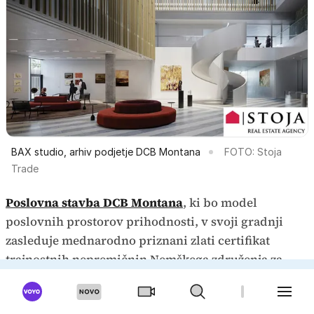
BAX studio, arhiv podjetje DCB Montana
FOTO: Stoja
Trade
Poslovna stavba DCB Montana
, ki bo model
poslovnih prostorov prihodnosti, v svoji gradnji
zasleduje mednarodno priznani zlati certifikat
trajnostnih nepremičnin Nemškega združenja za
trajnostno gradnjo DGNB, ki je izkaz kvalitetne in
trajnostne gradnje.