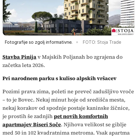
Fotografije so zgolj informativne.
FOTO: Stoja Trade
Stavba Pinija
v Majskih Poljanah bo zgrajena do
začetka leta 2026.
Pri narodnem parku s kuliso alpskih vršacev
Pozimi prava zima, poleti ne preveč zadušljivo vroče
– to je Bovec. Nekaj minut hoje od središča mesta,
nekaj korakov od spodnje postaje kaninske žičnice,
je prostih še zadnjih
pet novih komfortnih
apartmajev Biseri Soče
. Njihova velikost se giblje
med 50 in 102 kvadratnima metroma. Vsak apartma