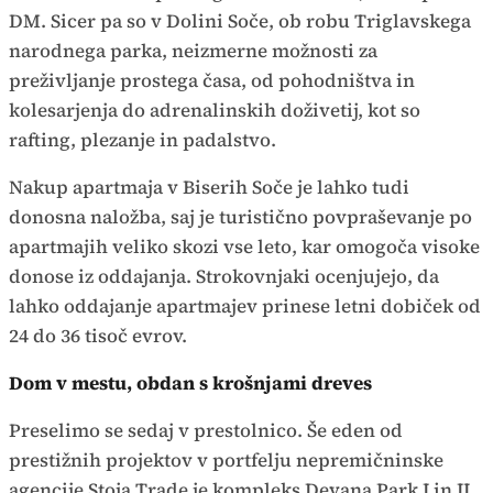
DM. Sicer pa so v Dolini Soče, ob robu Triglavskega
narodnega parka, neizmerne možnosti za
preživljanje prostega časa, od pohodništva in
kolesarjenja do adrenalinskih doživetij, kot so
rafting, plezanje in padalstvo.
Nakup apartmaja v Biserih Soče je lahko tudi
donosna naložba, saj je turistično povpraševanje po
apartmajih veliko skozi vse leto, kar omogoča visoke
donose iz oddajanja. Strokovnjaki ocenjujejo, da
lahko oddajanje apartmajev prinese letni dobiček od
24 do 36 tisoč evrov.
Dom v mestu, obdan s krošnjami dreves
Preselimo se sedaj v prestolnico. Še eden od
prestižnih projektov v portfelju nepremičninske
agencije Stoja Trade je kompleks Devana Park I in II