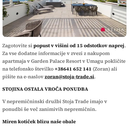
Zagotovite si
popust v višini od 15 odstotkov naprej
.
Za vse dodatne informacije v zvezi z nakupom
apartmaja v Garden Palace Resort v Umagu pokličite
na telefonsko številko
+38641 652 141
(Zoran) ali
pišite na e-naslov
zoran@stoja-trade.si
.
STOJINA OSTALA VROČA PONUDBA
V nepremičninski družbi Stoja Trade imajo v
ponudbi še več zanimivih nepremičnin.
Miren kotiček blizu naše obale