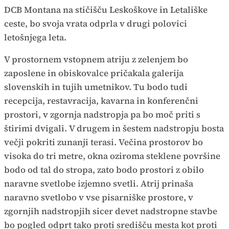
DCB Montana na stičišču Leskoškove in Letališke
ceste, bo svoja vrata odprla v drugi polovici
letošnjega leta.
V prostornem vstopnem atriju z zelenjem bo
zaposlene in obiskovalce pričakala galerija
slovenskih in tujih umetnikov. Tu bodo tudi
recepcija, restavracija, kavarna in konferenčni
prostori, v zgornja nadstropja pa bo moč priti s
štirimi dvigali. V drugem in šestem nadstropju bosta
večji pokriti zunanji terasi. Večina prostorov bo
visoka do tri metre, okna oziroma steklene površine
bodo od tal do stropa, zato bodo prostori z obilo
naravne svetlobe izjemno svetli. Atrij prinaša
naravno svetlobo v vse pisarniške prostore, v
zgornjih nadstropjih sicer devet nadstropne stavbe
bo pogled odprt tako proti središču mesta kot proti