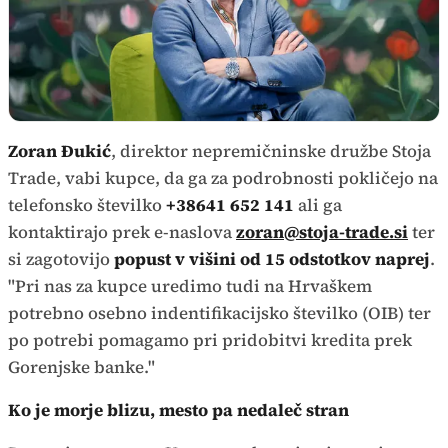
Zoran Đukić
, direktor nepremičninske družbe Stoja
Trade, vabi kupce, da ga za podrobnosti pokličejo na
telefonsko številko
+38641 652 141
ali ga
kontaktirajo prek e-naslova
zoran@stoja-trade.si
ter
si zagotovijo
popust v višini od 15 odstotkov naprej
.
"Pri nas za kupce uredimo tudi na Hrvaškem
potrebno osebno indentifikacijsko številko (OIB) ter
po potrebi pomagamo pri pridobitvi kredita prek
Gorenjske banke."
Ko je morje blizu, mesto pa nedaleč stran