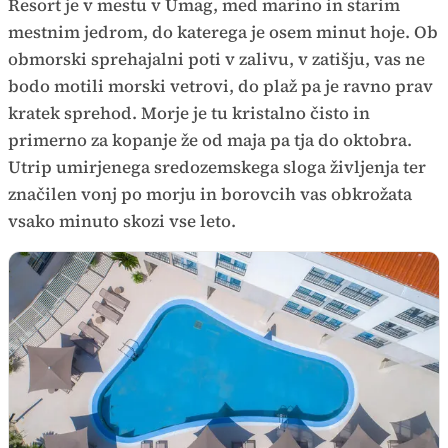
Resort je v mestu v Umag, med marino in starim
mestnim jedrom, do katerega je osem minut hoje. Ob
obmorski sprehajalni poti v zalivu, v zatišju, vas ne
bodo motili morski vetrovi, do plaž pa je ravno prav
kratek sprehod. Morje je tu kristalno čisto in
primerno za kopanje že od maja pa tja do oktobra.
Utrip umirjenega sredozemskega sloga življenja ter
značilen vonj po morju in borovcih vas obkrožata
vsako minuto skozi vse leto.