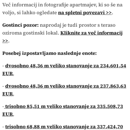
Več informacij in fotografije apartmajev, ki so še na
voljo, si lahko ogledate
na spletni povezavi >>
.
Gostinci pozor:
naprodaj je tudi prostor s teraso
oziroma gostinski lokal.
Kliknite za več informacij
>>
.
Posebej izpostavljamo naslednje enote:
-
dvosobno 48,36 m veliko stanovanje za 234.601,54
EUR
,
-
dvosobno 48,36 m veliko stanovanje za 237.863,63
EUR
,
-
trisobno 85,51 m veliko stanovanje za 335.508,73
EUR
,
-
trisobno 68,88 m veliko stanovanje za 337.424,70