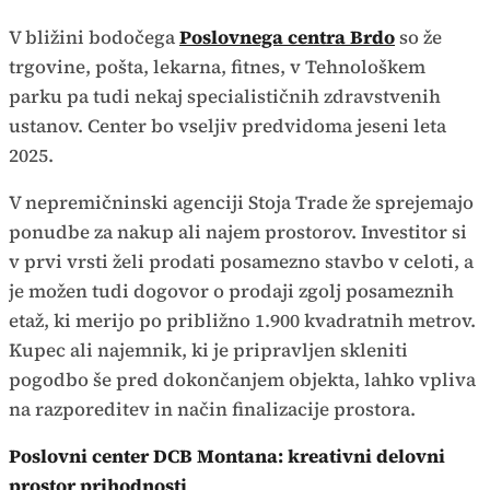
V bližini bodočega
Poslovnega centra Brdo
so že
trgovine, pošta, lekarna, fitnes, v Tehnološkem
parku pa tudi nekaj specialističnih zdravstvenih
ustanov. Center bo vseljiv predvidoma jeseni leta
2025.
V nepremičninski agenciji Stoja Trade že sprejemajo
ponudbe za nakup ali najem prostorov. Investitor si
v prvi vrsti želi prodati posamezno stavbo v celoti, a
je možen tudi dogovor o prodaji zgolj posameznih
etaž, ki merijo po približno 1.900 kvadratnih metrov.
Kupec ali najemnik, ki je pripravljen skleniti
pogodbo še pred dokončanjem objekta, lahko vpliva
na razporeditev in način finalizacije prostora.
Poslovni center DCB Montana: kreativni delovni
prostor prihodnosti