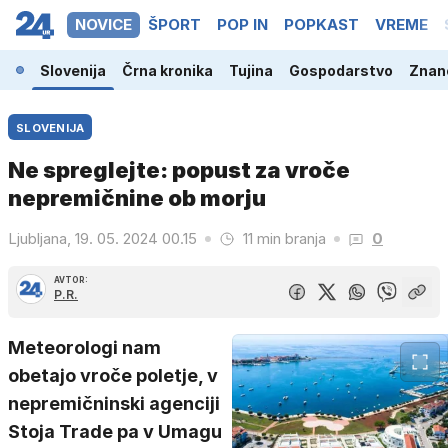
NOVICE
ŠPORT
POP IN
POPKAST
VREME
Slovenija
Črna kronika
Tujina
Gospodarstvo
Znano
SLOVENIJA
Ne spreglejte: popust za vroče
nepremičnine ob morju
Ljubljana, 19. 05. 2024 00.15
11 min branja
0
AVTOR:
P.R.
Meteorologi nam
obetajo vroče poletje, v
nepremičninski agenciji
Stoja Trade pa v Umagu