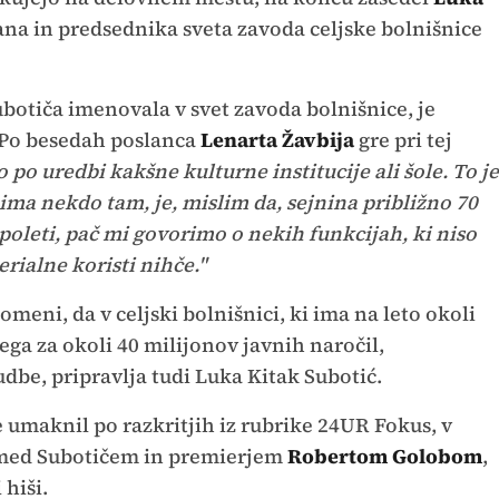
ana in predsednika sveta zavoda celjske bolnišnice
ubotiča imenovala v svet zavoda bolnišnice, je
 Po besedah poslanca
Lenarta Žavbija
gre pri tej
po uredbi kakšne kulturne institucije ali šole. To je
 ima nekdo tam, je, mislim da, sejnina približno 70
oleti, pač mi govorimo o nekih funkcijah, ki niso
ialne koristi nihče."
meni, da v celjski bolnišnici, ki ima na leto okoli
ga za okoli 40 milijonov javnih naročil,
dbe, pripravlja tudi Luka Kitak Subotić.
ce umaknil po razkritjih iz rubrike 24UR Fokus, v
a med Subotičem in premierjem
Robertom Golobom
,
 hiši.