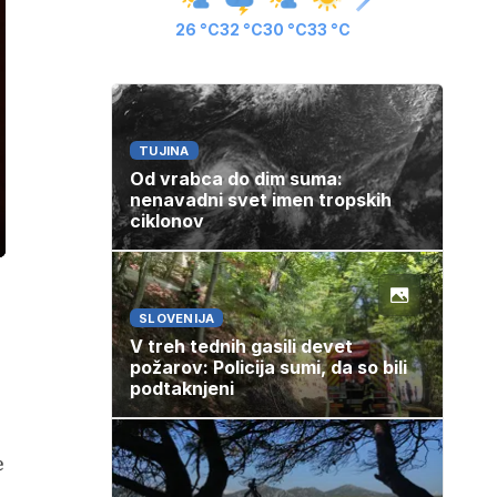
26 °C
32 °C
30 °C
33 °C
TUJINA
Od vrabca do dim suma:
nenavadni svet imen tropskih
ciklonov
ozaslonski
in
SLOVENIJA
V treh tednih gasili devet
požarov: Policija sumi, da so bili
podtaknjeni
e