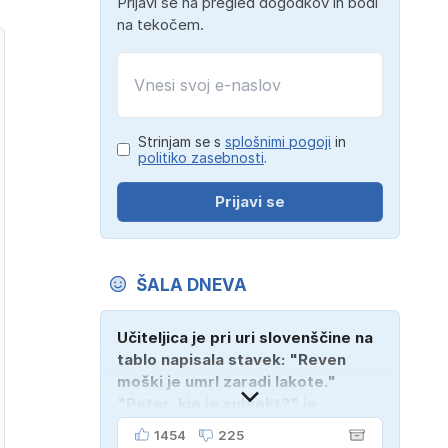
Prijavi se na pregled dogodkov in bodi
na tekočem.
Strinjam se s
splošnimi pogoji
in
politiko zasebnosti
.
Prijavi se
ŠALA DNEVA
Učiteljica je pri uri slovenščine na
tablo napisala stavek: "Reven
moški je umrl zaradi lakote."
"Peter, kje je subjekt?" je
vprašala. "Verjetno na
1454
225
pokopališču!"