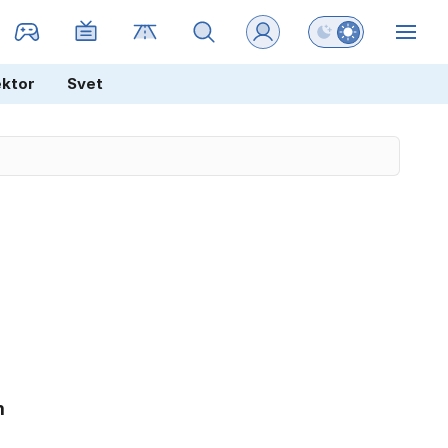
Preklopi barvni na
ZIN
ektor
Svet
m