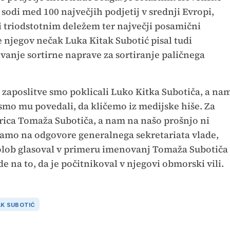
 sodi med 100 največjih podjetij v srednji Evropi,
 triodstotnim deležem ter največji posamični
je njegov nečak Luka Kitak Subotić pisal tudi
anje sortirne naprave za sortiranje paličnega
 zaposlitve smo poklicali Luko Kitka Subotiča, a na
o smo mu povedali, da kličemo iz medijske hiše. Za
trica Tomaža Subotiča, a nam na našo prošnjo ni
amo na odgovore generalnega sekretariata vlade,
olob glasoval v primeru imenovanj Tomaža Subotiča
lede na to, da je počitnikoval v njegovi obmorski vili.
AK SUBOTIĆ