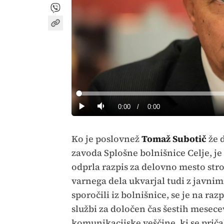
Loaded
:
0%
Current
0:00
/
Duration
0:00
Predvajaj
Tiho
Time
Ko je poslovnež
Tomaž Subotič
že 
zavoda Splošne bolnišnice Celje, j
odprla razpis za delovno mesto stro
varnega dela ukvarjal tudi z javnim
sporočili iz bolnišnice, se je na ra
službi za določen čas šestih mesece
komunikacijske veščine, ki se pri