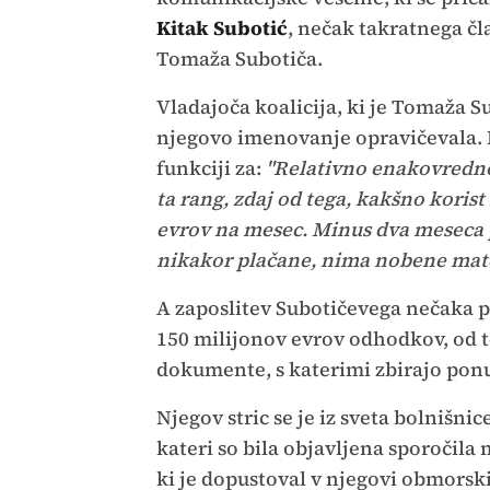
Kitak Subotić
, nečak takratnega čl
Tomaža Subotiča.
Vladajoča koalicija, ki je Tomaža S
njegovo imenovanje opravičevala.
funkciji za:
"Relativno enakovredno 
ta rang, zdaj od tega, kakšno korist
evrov na mesec. Minus dva meseca p
nikakor plačane, nima nobene mater
A zaposlitev Subotičevega nečaka po
150 milijonov evrov odhodkov, od te
dokumente, s katerimi zbirajo ponu
Njegov stric se je iz sveta bolnišni
kateri so bila objavljena sporočil
ki je dopustoval v njegovi obmorski