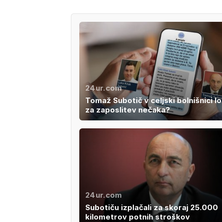
24ur.com
Tomaž Subotič v celjski bolnišnici lo
za zaposlitev nečaka?
24ur.com
Subotiču izplačali za skoraj 25.000
kilometrov potnih stroškov