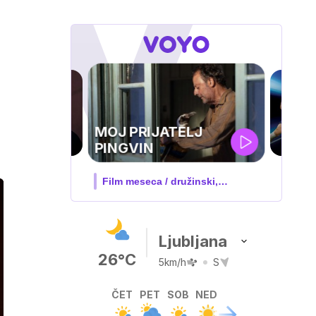
UEFA
SUPERPOKAL
V živo na VOYO: sreda ob 20.30
Ljubljana
26°C
5km/h
S
ČET
PET
SOB
NED