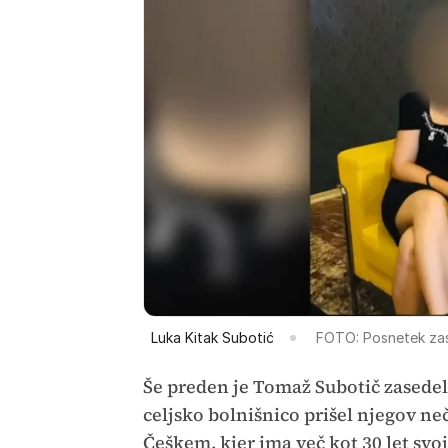
Luka Kitak Subotić
FOTO: Posnetek za
Še preden je Tomaž Subotič zasedel
celjsko bolnišnico prišel njegov neč
Češkem, kjer ima več kot 30 let svoj