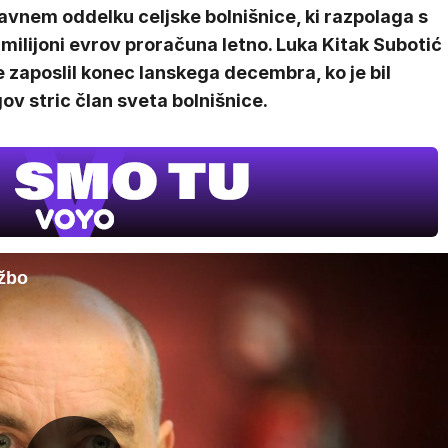
vnem oddelku celjske bolnišnice, ki razpolaga s
milijoni evrov proračuna letno. Luka Kitak Subotić
e zaposlil konec lanskega decembra, ko je bil
ov stric član sveta bolnišnice.
žbo