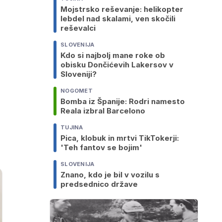
Mojstrsko reševanje: helikopter
lebdel nad skalami, ven skočili
reševalci
SLOVENIJA
Kdo si najbolj mane roke ob
obisku Dončićevih Lakersov v
Sloveniji?
NOGOMET
Bomba iz Španije: Rodri namesto
Reala izbral Barcelono
TUJINA
Pica, klobuk in mrtvi TikTokerji:
'Teh fantov se bojim'
SLOVENIJA
Znano, kdo je bil v vozilu s
predsednico države