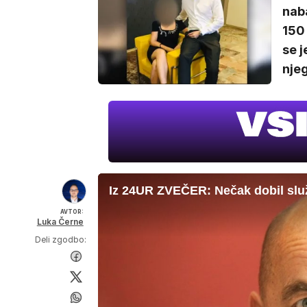
naba
150 
se j
njeg
Iz 24UR ZVEČER: Nečak dobil slu
AVTOR:
Luka Černe
Deli zgodbo: