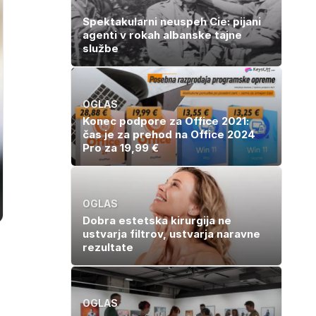
Spektakularni neuspeh Cie: pijani
agenti v rokah albanske tajne
službe
OGLAS
Konec podpore za Office 2021:
čas je za prehod na Office 2024
Pro za 19,99 €
OGLAS
Dobra estetska kirurgija ne
ustvarja filtrov, ustvarja naravne
rezultate
OGLAS