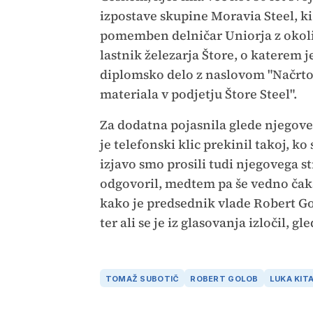
izpostave skupine Moravia Steel, ki
pomemben delničar Uniorja z okoli
lastnik železarja Štore, o katerem 
diplomsko delo z naslovom "Načrtov
materiala v podjetju Štore Steel".
Za dodatna pojasnila glede njegove
je telefonski klic prekinil takoj, k
izjavo smo prosili tudi njegovega s
odgovoril, medtem pa še vedno čak
kako je predsednik vlade Robert G
ter ali se je iz glasovanja izločil, g
TOMAŽ SUBOTIČ
ROBERT GOLOB
LUKA KIT