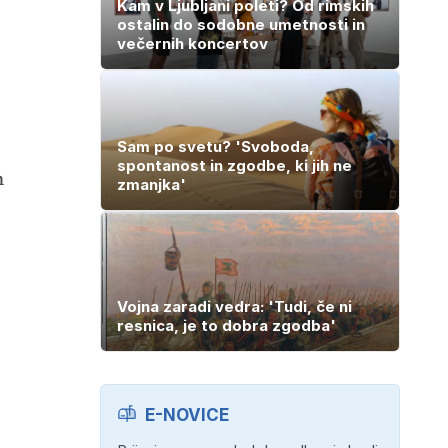
Kam v Ljubljani poleti? Od rimskih
ostalin do sodobne umetnosti in
večernih koncertov
Sam po svetu? 'Svoboda,
spontanost in zgodbe, ki jih ne
m
zmanjka'
Vojna zaradi vedra: 'Tudi, če ni
resnica, je to dobra zgodba'
E-NOVICE