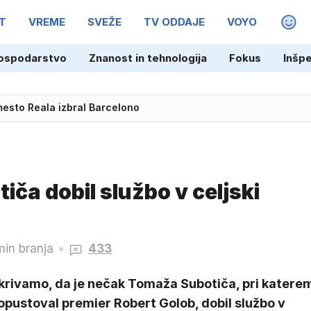
T
VREME
SVEŽE
TV ODDAJE
VOYO
MAGA
ospodarstvo
Znanost in tehnologija
Fokus
Inšp
ter lebdel nad skalami, ven skočili reševalci
mesto Reala izbral Barcelono
ča dobil službo v celjski
min branja
433
krivamo, da je nečak Tomaža Subotiča, pri katere
opustoval premier Robert Golob, dobil službo v