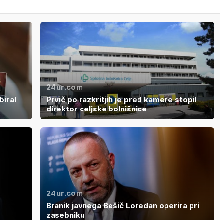
24ur.com
biral
Prvič po razkritjih je pred kamere stopil
direktor celjske bolnišnice
24ur.com
Branik javnega Bešič Loredan operira pri
zasebniku