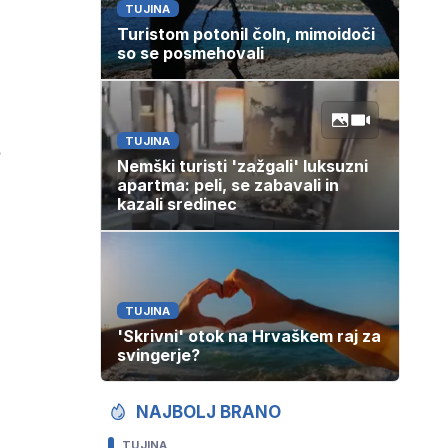
TUJINA
Turistom potonil čoln, mimoidoči
so se posmehovali
TUJINA
Nemški turisti 'zažgali' luksuzni
apartma: peli, se zabavali in
kazali sredinec
TUJINA
'Skrivni' otok na Hrvaškem raj za
svingerje?
NAJBOLJ BRANO
TUJINA