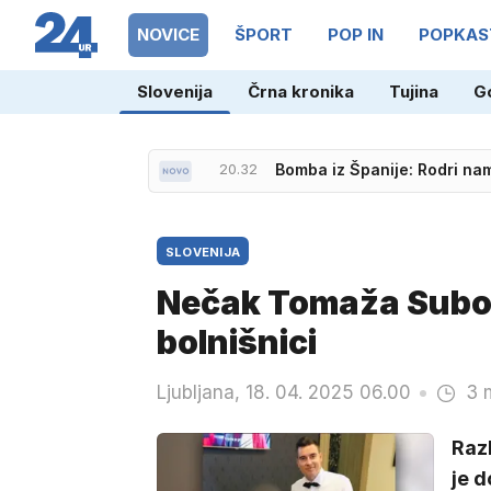
NOVICE
ŠPORT
POP IN
POPKAS
Slovenija
Črna kronika
Tujina
G
20.13
Mojstrsko reševanje: helikop
20.32
Bomba iz Španije: Rodri na
SLOVENIJA
Nečak Tomaža Suboti
bolnišnici
Ljubljana, 18. 04. 2025 06.00
3 
Raz
je d