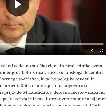
Predvajaj
Cel
nač
dve leti sedel na stolčku člana in predsednika sveta
e omenjena bolnišnica v začetku lanskega decembra
kovnega sodelavca, ki se bo poleg kakovosti in
i naročili. Kot so nam v pisnem odgovoru še
zpis prijavilo 54 kandidatov, delovno mesto v nabavni
v pa je, ker da je izkazal strokovno znanje in izjemn
čakujejo na delovnem mestu, na koncu zasedel
Luka