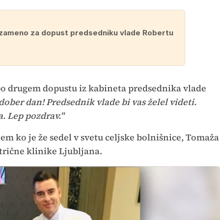
 zameno za dopust predsedniku vlade Robertu
 po drugem dopustu iz kabineta predsednika vlade
ober dan! Predsednik vlade bi vas želel videti.
a. Lep pozdrav."
em ko je že sedel v svetu celjske bolnišnice, Tomaža
trične klinike Ljubljana.