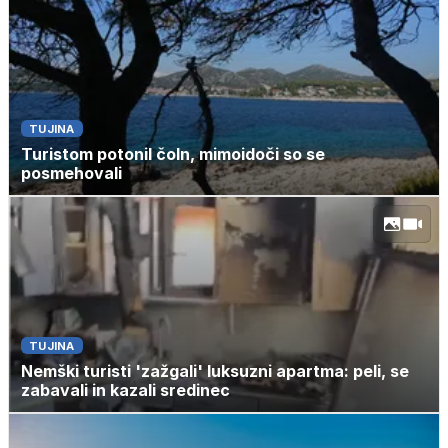
TUJINA
Turistom potonil čoln, mimoidoči so se
posmehovali
TUJINA
Nemški turisti 'zažgali' luksuzni apartma: peli, se
zabavali in kazali sredinec