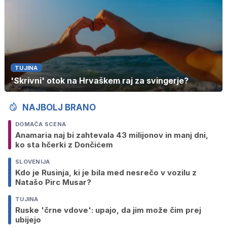
TUJINA
'Skrivni' otok na Hrvaškem raj za svingerje?
NAJBOLJ BRANO
DOMAČA SCENA
Anamaria naj bi zahtevala 43 milijonov in manj dni,
ko sta hčerki z Dončićem
SLOVENIJA
Kdo je Rusinja, ki je bila med nesrečo v vozilu z
Natašo Pirc Musar?
TUJINA
Ruske 'črne vdove': upajo, da jim može čim prej
ubijejo