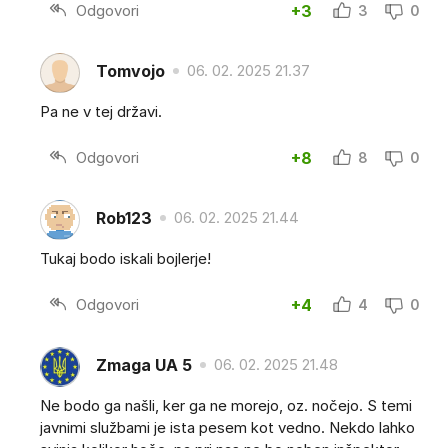
Odgovori
+3
3
0
Tomvojo
06. 02. 2025 21.37
Pa ne v tej državi.
Odgovori
+8
8
0
Rob123
06. 02. 2025 21.44
Tukaj bodo iskali bojlerje!
Odgovori
+4
4
0
Zmaga UA 5
06. 02. 2025 21.48
Ne bodo ga našli, ker ga ne morejo, oz. nočejo. S temi
javnimi službami je ista pesem kot vedno. Nekdo lahko