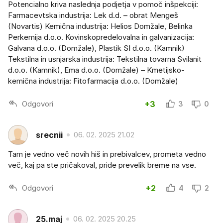
Potencialno kriva naslednja podjetja v pomoč inšpekciji:
Farmacevtska industrija: Lek d.d. – obrat Mengeš
(Novartis) Kemična industrija: Helios Domžale, Belinka
Perkemija d.o.o. Kovinskopredelovalna in galvanizacija:
Galvana d.o.o. (Domžale), Plastik SI d.o.o. (Kamnik)
Tekstilna in usnjarska industrija: Tekstilna tovarna Svilanit
d.o.o. (Kamnik), Ema d.o.o. (Domžale) – Kmetijsko-
kemična industrija: Fitofarmacija d.o.o. (Domžale)
Odgovori
+3
3
0
srecnii
06. 02. 2025 21.02
Tam je vedno več novih hiš in prebivalcev, prometa vedno
več, kaj pa ste pričakoval, pride prevelik breme na vse.
Odgovori
+2
4
2
25.maj
06. 02. 2025 20.25