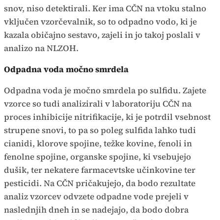
snov, niso detektirali. Ker ima CČN na vtoku stalno
vključen vzorčevalnik, so to odpadno vodo, ki je
kazala običajno sestavo, zajeli in jo takoj poslali v
analizo na NLZOH.
Odpadna voda močno smrdela
Odpadna voda je močno smrdela po sulfidu. Zajete
vzorce so tudi analizirali v laboratoriju CČN na
proces inhibicije nitrifikacije, ki je potrdil vsebnost
strupene snovi, to pa so poleg sulfida lahko tudi
cianidi, klorove spojine, težke kovine, fenoli in
fenolne spojine, organske spojine, ki vsebujejo
dušik, ter nekatere farmacevtske učinkovine ter
pesticidi. Na CČN pričakujejo, da bodo rezultate
analiz vzorcev odvzete odpadne vode prejeli v
naslednjih dneh in se nadejajo, da bodo dobra