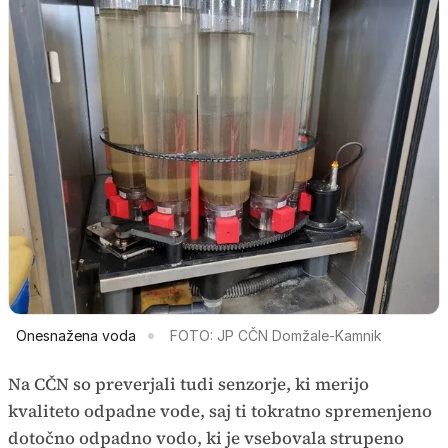
Onesnažena voda
FOTO: JP CČN Domžale-Kamnik
Na CČN so preverjali tudi senzorje, ki merijo
kvaliteto odpadne vode, saj ti tokratno spremenjeno
dotočno odpadno vodo, ki je vsebovala strupeno