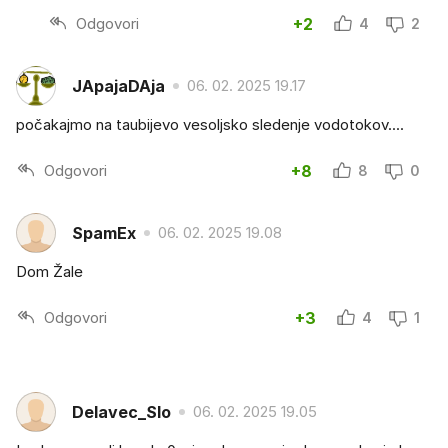
Odgovori
+2
4
2
JApajaDAja
06. 02. 2025 19.17
počakajmo na taubijevo vesoljsko sledenje vodotokov....
Odgovori
+8
8
0
SpamEx
06. 02. 2025 19.08
Dom Žale
Odgovori
+3
4
1
Delavec_Slo
06. 02. 2025 19.05