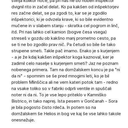
svinja kolikor hoče, pa pri nas ne bo noben inšpektor
dvignil rito in začel delat. Ko pa kakšen od inšpektorjev
res začne delat, se pa zgodi to, kar se je zgodilo
inšpektorici, ki je odvzela krave, ki so bile evidentno
mučene in v slabem stanju - skratka cel pogrom in linč,
itd. Pri nas lahko cel kamion (bogve česa vsega)
streseš v gozdu ob kakšno manj prometno cesto, pa
se ti ne bo zgodilo prav nič. Pa četudi so bile še tako
strupene smeti. Takle pač imamo. Enako je s kurjenjem
- a je že kdaj kakšen inšpektor koga kaznoval, ker je
zadimil celo naselje s kurjenjem smeti? Jaz ne poznam
nobenega primera. Tam na domžalskem koncu je pa "ni
da ni" - spomnim se še pred mnogimi leti, ko je bil
problem Mlinščica ali ne vem kateri potok tam - redno
na vsake toliko so v fabriki odprli ventile in spuščali
noter ni da ni. To je vse lepo priteklo v Kamniško
Bistrico, in tako naprej. Ista pesem v Goričanah - Sora
je bila pogosto čisto rdeča. In potem so na
domžalskem še Helios in bog ve kaj še vse lahko takole
onesnažuje.