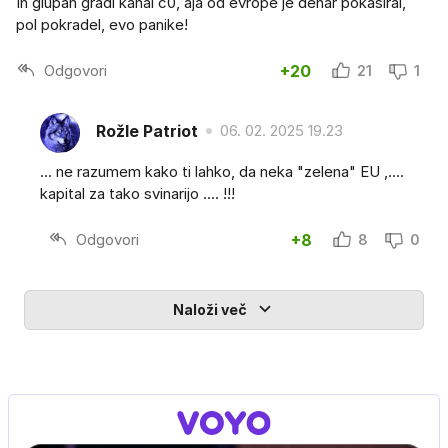
In glupan gradi kanal c0, aja od evrope je denar pokasiral,
pol pokradel, evo panike!
Odgovori
+20
21
1
Rožle Patriot
06. 02. 2025 19.23
... ne razumem kako ti lahko, da neka "zelena" EU ,....
kapital za tako svinarijo .... !!!
Odgovori
+8
8
0
Naloži več