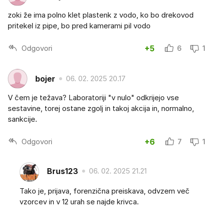
zoki že ima polno klet plastenk z vodo, ko bo drekovod
pritekel iz pipe, bo pred kamerami pil vodo
Odgovori
+5
6
1
bojer
06. 02. 2025 20.17
V čem je težava? Laboratoriji "v nulo" odkrijejo vse
sestavine, torej ostane zgolj in takoj akcija in, normalno,
sankcije.
Odgovori
+6
7
1
Brus123
06. 02. 2025 21.21
Tako je, prijava, forenzična preiskava, odvzem več
vzorcev in v 12 urah se najde krivca.