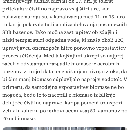
amonijevega dušika zaznali ob 17. uri, je tokrat
pritekala v čistilno napravo vsaj štiri ure, kar
nakazuje na izpuste v kanalizacijo med 11. in 15. uro
in kar je pokazala tudi analiza delovanja posameznih
SBR bazenov. Tako močna zastrupitev ob zdajšnji
nizki temperaturi odpadne vode, ki znaša okoli 12C,
upravljavcu onemogoča hitro ponovno vzpostavitev
procesa čiščenja. Med takojšnjimi ukrepi so najprej
začeli z odvajanjem razpadle biomase iz aerobnih
bazenov v linijo blata ter z višanjem nivoja iztoka, da
bi čim manj biomase odplavljalo naprej v vodotok. V
primeru, da samodejna vzpostavitev biomase ne bo
mogoča, bodo le to nacepili z biomaso iz bližnje
delujoče čistilne naprave, kar pa pomeni transport
velikih količin, po njihovi oceni vsaj 50 kamionov po
20 m biomase.