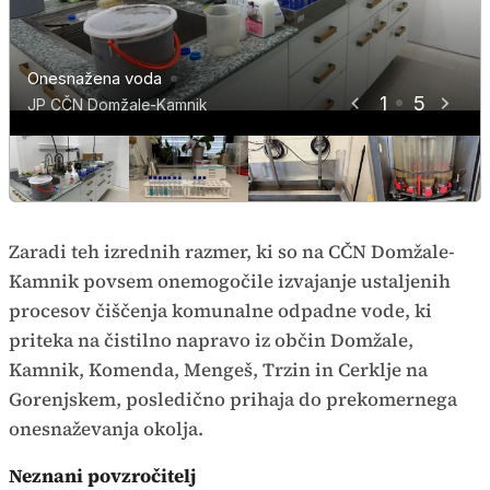
Onesnažena voda
Onesnažena voda
Onesnažena voda
Onesnažena voda
Onesnažena voda
1
5
JP CČN Domžale-Kamnik
JP CČN Domžale-Kamnik
JP CČN Domžale-Kamnik
JP CČN Domžale-Kamnik
JP CČN Domžale-Kamnik
Zaradi teh izrednih razmer, ki so na CČN Domžale-
Kamnik povsem onemogočile izvajanje ustaljenih
procesov čiščenja komunalne odpadne vode, ki
priteka na čistilno napravo iz občin Domžale,
Kamnik, Komenda, Mengeš, Trzin in Cerklje na
Gorenjskem, posledično prihaja do prekomernega
onesnaževanja okolja.
Neznani povzročitelj