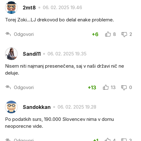
2mt8
06. 02. 2025 19.46
Torej Zoki...LJ drekovod bo delal enake probleme.
Odgovori
+6
8
2
Sandi11
06. 02. 2025 19.35
Nisem niti najmanj presenečena, saj v naši državi nič ne
deluje.
Odgovori
+13
13
0
Sandokkan
06. 02. 2025 19.28
Po podatkih surs, 190.000 Slovencev nima v domu
neoporecne vide.
Odgovori
+1
4
3