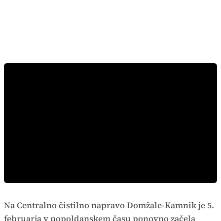
Na Centralno čistilno napravo Domžale-Kamnik je 5.
februarja v popoldanskem času ponovno začela