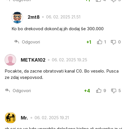
2mt8
06. 02. 2025 21.51
Ko bo drekovod dokončaj jih dodaj še 300.000
Odgovori
+1
1
0
METKA102
06. 02. 2025 19.25
Pocakte, da zacne obratovati kanal C0. Bo veselo. Pusca
ze zdaj vsepovsod.
Odgovori
+4
9
5
Mr.
06. 02. 2025 19.21
ah saj se ve kdo uporablja določene kisline ali galvaniko in vi