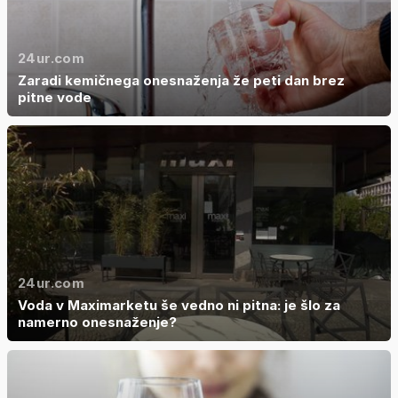
24ur.com
Zaradi kemičnega onesnaženja že peti dan brez
pitne vode
24ur.com
Voda v Maximarketu še vedno ni pitna: je šlo za
namerno onesnaženje?