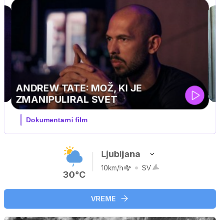
MOJ PRIJATELJ PINGVIN
Film meseca / družinski, pustolovski
Ljubljana
10km/h
SV
30°C
VREME