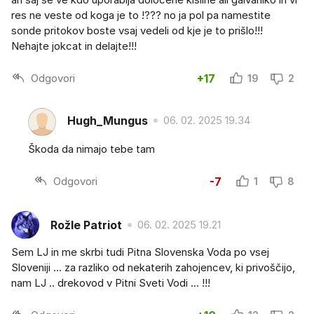
res ne veste od koga je to !??? no ja pol pa namestite
sonde pritokov boste vsaj vedeli od kje je to prišlo!!!
Nehajte jokcat in delajte!!!
Odgovori
+17
19
2
Hugh_Mungus
06. 02. 2025 19.34
Škoda da nimajo tebe tam
Odgovori
-7
1
8
Rožle Patriot
06. 02. 2025 19.21
Sem LJ in me skrbi tudi Pitna Slovenska Voda po vsej
Sloveniji ... za razliko od nekaterih zahojencev, ki privoščijo,
nam LJ .. drekovod v Pitni Sveti Vodi ... !!!