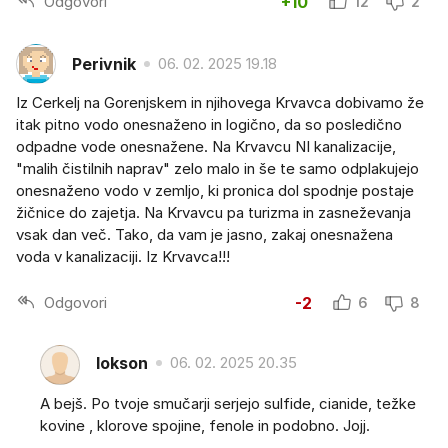
Odgovori
+10
12
2
Perivnik
06. 02. 2025 19.18
Iz Cerkelj na Gorenjskem in njihovega Krvavca dobivamo že
itak pitno vodo onesnaženo in logično, da so posledično
odpadne vode onesnažene. Na Krvavcu NI kanalizacije,
"malih čistilnih naprav" zelo malo in še te samo odplakujejo
onesnaženo vodo v zemljo, ki pronica dol spodnje postaje
žičnice do zajetja. Na Krvavcu pa turizma in zasneževanja
vsak dan več. Tako, da vam je jasno, zakaj onesnažena
voda v kanalizaciji. Iz Krvavca!!!
Odgovori
-2
6
8
lokson
06. 02. 2025 20.35
A bejš. Po tvoje smučarji serjejo sulfide, cianide, težke
kovine , klorove spojine, fenole in podobno. Jojj.