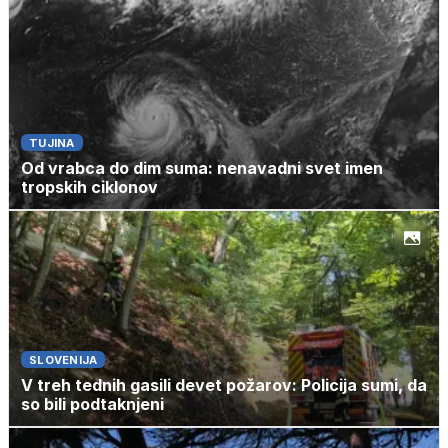
TUJINA
Od vrabca do dim suma: nenavadni svet imen
tropskih ciklonov
SLOVENIJA
V treh tednih gasili devet požarov: Policija sumi, da
so bili podtaknjeni