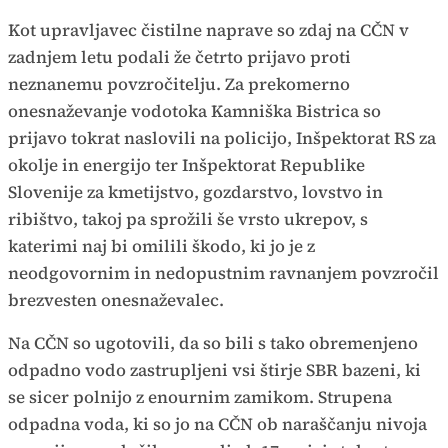
Kot upravljavec čistilne naprave so zdaj na CČN v
zadnjem letu podali že četrto prijavo proti
neznanemu povzročitelju. Za prekomerno
onesnaževanje vodotoka Kamniška Bistrica so
prijavo tokrat naslovili na policijo, Inšpektorat RS za
okolje in energijo ter Inšpektorat Republike
Slovenije za kmetijstvo, gozdarstvo, lovstvo in
ribištvo, takoj pa sprožili še vrsto ukrepov, s
katerimi naj bi omilili škodo, ki jo je z
neodgovornim in nedopustnim ravnanjem povzročil
brezvesten onesnaževalec.
Na CČN so ugotovili, da so bili s tako obremenjeno
odpadno vodo zastrupljeni vsi štirje SBR bazeni, ki
se sicer polnijo z enournim zamikom. Strupena
odpadna voda, ki so jo na CČN ob naraščanju nivoja