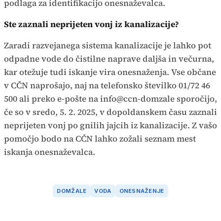
podlaga za identifikacijo onesnaževalca.
Ste zaznali neprijeten vonj iz kanalizacije?
Zaradi razvejanega sistema kanalizacije je lahko pot
odpadne vode do čistilne naprave daljša in večurna,
kar otežuje tudi iskanje vira onesnaženja. Vse občane
v CČN naprošajo, naj na telefonsko številko 01/72 46
500 ali preko e-pošte na info@ccn-domzale sporočijo,
če so v sredo, 5. 2. 2025, v dopoldanskem času zaznali
neprijeten vonj po gnilih jajcih iz kanalizacije. Z vašo
pomočjo bodo na CČN lahko zožali seznam mest
iskanja onesnaževalca.
DOMŽALE
VODA
ONESNAŽENJE