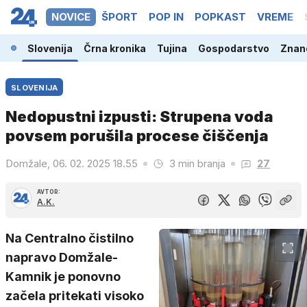
NOVICE
ŠPORT
POP IN
POPKAST
VREME
Slovenija
Črna kronika
Tujina
Gospodarstvo
Znano
SLOVENIJA
Nedopustni izpusti: Strupena voda
povsem porušila procese čiščenja
Domžale, 06. 02. 2025 18.55
3 min branja
27
AVTOR:
A.K.
Na Centralno čistilno
napravo Domžale-
Kamnik je ponovno
začela pritekati visoko