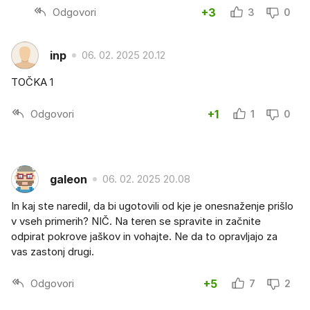
Odgovori
+3
3
0
inp
06. 02. 2025 20.12
TOČKA 1
Odgovori
+1
1
0
galeon
06. 02. 2025 20.08
In kaj ste naredil, da bi ugotovili od kje je onesnaženje prišlo
v vseh primerih? NIČ. Na teren se spravite in začnite
odpirat pokrove jaškov in vohajte. Ne da to opravljajo za
vas zastonj drugi.
Odgovori
+5
7
2