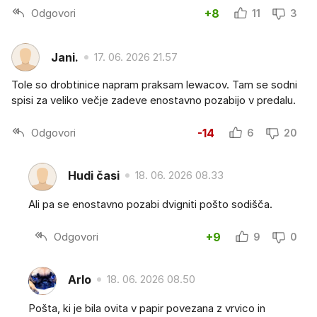
Odgovori
+8
11
3
Jani.
17. 06. 2026 21.57
Tole so drobtinice napram praksam lewacov. Tam se sodni
spisi za veliko večje zadeve enostavno pozabijo v predalu.
Odgovori
-14
6
20
Hudi časi
18. 06. 2026 08.33
Ali pa se enostavno pozabi dvigniti pošto sodišča.
Odgovori
+9
9
0
Arlo
18. 06. 2026 08.50
Pošta, ki je bila ovita v papir povezana z vrvico in