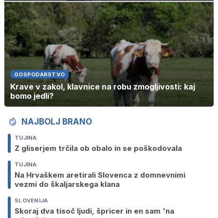
GOSPODARSTVO
Krave v zakol, klavnice na robu zmogljivosti: kaj
bomo jedli?
NAJBOLJ BRANO
TUJINA
Z gliserjem trčila ob obalo in se poškodovala
TUJINA
Na Hrvaškem aretirali Slovenca z domnevnimi
vezmi do škaljarskega klana
SLOVENIJA
Skoraj dva tisoč ljudi, špricer in en sam 'na