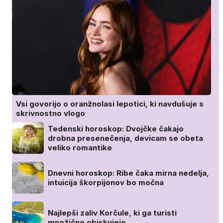
Vsi govorijo o oranžnolasi lepotici, ki navdušuje s
skrivnostno vlogo
Tedenski horoskop: Dvojčke čakajo
drobna presenečenja, devicam se obeta
veliko romantike
Dnevni horoskop: Ribe čaka mirna nedelja,
intuicija škorpijonov bo močna
Najlepši zaliv Korčule, ki ga turisti
množično obiskujejo