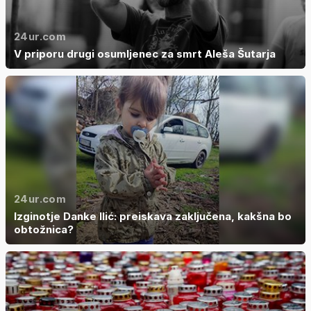
24ur.com
V priporu drugi osumljenec za smrt Aleša Šutarja
24ur.com
Izginotje Danke Ilić: preiskava zaključena, kakšna bo
obtožnica?