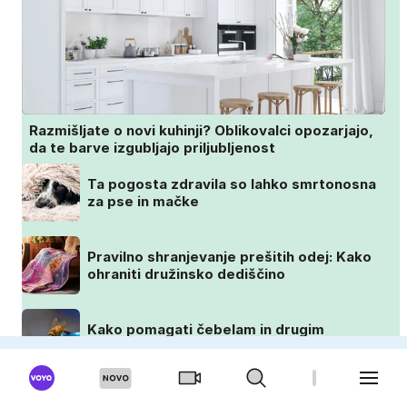
Razmišljate o novi kuhinji? Oblikovalci opozarjajo,
da te barve izgubljajo priljubljenost
Ta pogosta zdravila so lahko smrtonosna
za pse in mačke
Pravilno shranjevanje prešitih odej: Kako
ohraniti družinsko dediščino
Kako pomagati čebelam in drugim
opraševalcem med vročinskim valom?
OKUSNO