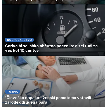
GOSPODARSTVO
Goriva bi se lahko občutno pocenila: dizel tudi za
več kot 10 centov
TUJINA
'Človeška napaka': ženski pomotoma vstavili
zarodek drugega para