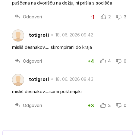
puščena na dvorišču na dežju, ni prišla s sodišča
Odgovori
-1
2
3
totigroti
18. 06. 2026 09.42
misliš desnakov.....skrompirani do kraja
Odgovori
+4
4
0
totigroti
18. 06. 2026 09.43
misliš desnakov....sami poštenjaki
Odgovori
+3
3
0