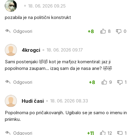
18. 06. 2026 09.25
pozabila je na politični konstrukt
Odgovori
+8
8
0
4krogci
18. 06. 2026 09.17
Sami postenjaki 🤣🤣 kot je mafjoz komentiral: jaz ji
popolnoma zaupam… izaq sam da je nasa ane? 🤣🤣
Odgovori
+8
9
1
Hudi časi
18. 06. 2026 08.33
Popolnoma po pričakovanjih. Ugibalo se je samo o imenu in
priimku.
Odgovori
+11
12
1