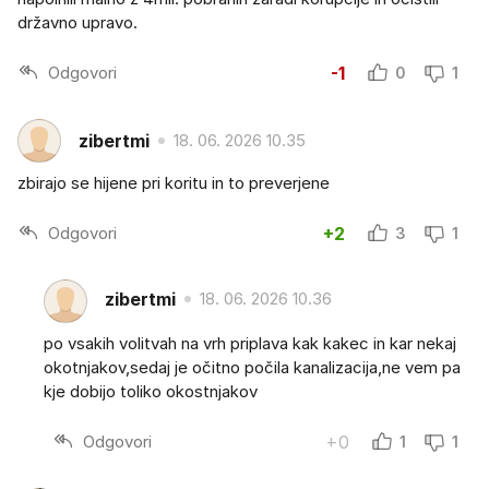
državno upravo.
Odgovori
-1
0
1
zibertmi
18. 06. 2026 10.35
zbirajo se hijene pri koritu in to preverjene
Odgovori
+2
3
1
zibertmi
18. 06. 2026 10.36
po vsakih volitvah na vrh priplava kak kakec in kar nekaj
okotnjakov,sedaj je očitno počila kanalizacija,ne vem pa
kje dobijo toliko okostnjakov
Odgovori
+0
1
1