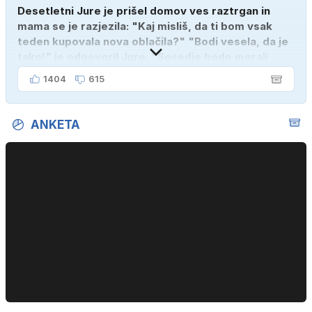
Desetletni Jure je prišel domov ves raztrgan in
mama se je razjezila: "Kaj misliš, da ti bom vsak
teden kupovala nova oblačila?" "Bodi vesela, da je
tako!" je odgovoril Jure. "Sosedje bodo morali
kupiti novega sina, tako sem ga prebutal!"
1404
615
ANKETA