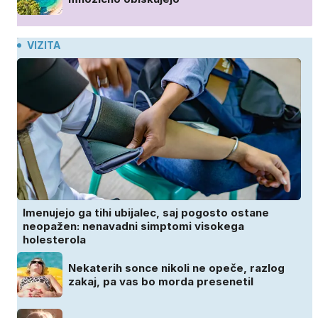
VIZITA
Imenujejo ga tihi ubijalec, saj pogosto ostane
neopažen: nenavadni simptomi visokega
holesterola
Nekaterih sonce nikoli ne opeče, razlog
zakaj, pa vas bo morda presenetil