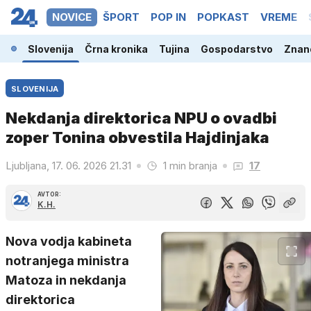
NOVICE
ŠPORT
POP IN
POPKAST
VREME
Slovenija
Črna kronika
Tujina
Gospodarstvo
Znano
SLOVENIJA
Nekdanja direktorica NPU o ovadbi
zoper Tonina obvestila Hajdinjaka
Ljubljana, 17. 06. 2026 21.31
1 min branja
17
AVTOR:
K.H.
Nova vodja kabineta
notranjega ministra
Matoza in nekdanja
direktorica