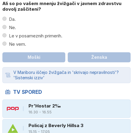
Ali so po vašem mnenju žvižgači v javnem zdravstvu
dovolj zaščiteni?
Da.
Ne.
Le v posameznih primerih.
Ne vem.
Moški
Ženska
V Mariboru iščejo žvižgača in 'skrivajo nepravilnosti'?
'Sistemski izziv'
TV SPORED
Pr'Hostar 2‰
16.30 - 16.55
Policaj z Beverly Hillsa 3
15.15 - 17.05