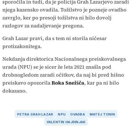
sporočila in tudi, da je policija Grah Lazarjevo zaradi
njega kazensko ovadila. Tožilstvo je pozneje ovadbo
zavrglo, ker po presoji tožilstva ni bilo dovolj
razlogov za nadaljevanje pregona.
Grah Lazar pravi, da s tem ni storila ničesar
protizakonitega.
Nekdanja direktorica Nacionalnega preiskovalnega
urada (NPU) se je sicer že leta 2021 znašla pod
drobnogledom zaradi očitkov, da naj bi pred hišno
preiskavo opozorila
Roka Snežiča
, kar pa ni bilo
dokazano.
PETRA GRAH LAZAR
NPU
OVADBA
MATEJ TONIN
VALENTIN HAJDINJAK