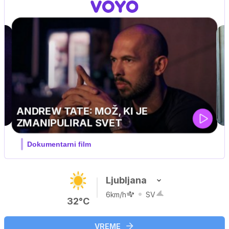
MOJ PRIJATELJ PINGVIN
Film meseca / družinski, pustolovski
Ljubljana
6km/h
SV
32°C
VREME