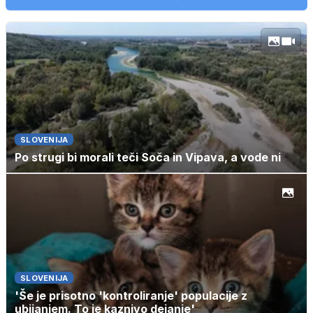
SLOVENIJA
Po strugi bi morali teči Soča in Vipava, a vode ni
SLOVENIJA
'Še je prisotno 'kontroliranje' populacije z
ubijanjem. To je kaznivo dejanje'