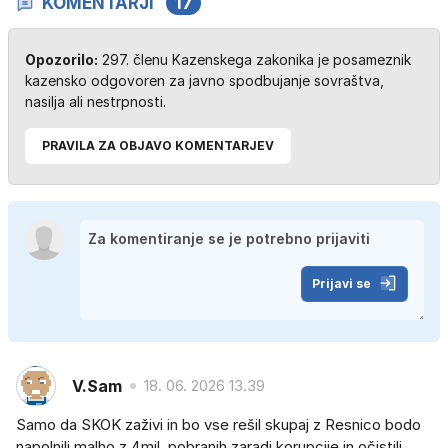
KOMENTARJI
17
Opozorilo:
297. členu Kazenskega zakonika je posameznik
kazensko odgovoren za javno spodbujanje sovraštva,
nasilja ali nestrpnosti.
PRAVILA ZA OBJAVO KOMENTARJEV
Prijavi se
V.Sam
18. 06. 2026 13.39
Samo da SKOK zaživi in bo vse rešil skupaj z Resnico bodo
napolnili malho z 4mil. pobranih zaradi korupcije in očistili