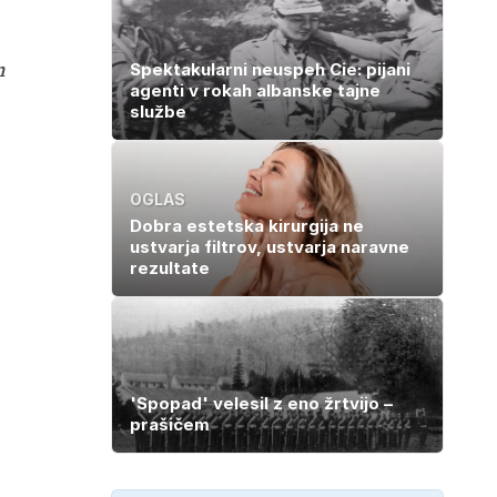
n
Spektakularni neuspeh Cie: pijani
agenti v rokah albanske tajne
službe
OGLAS
Dobra estetska kirurgija ne
ustvarja filtrov, ustvarja naravne
rezultate
'Spopad' velesil z eno žrtvijo –
prašičem
.