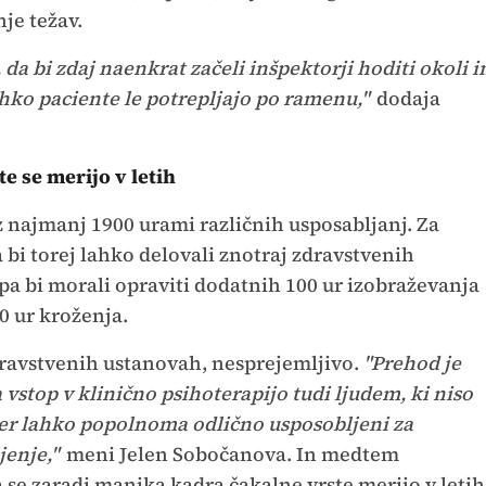
nje težav.
 da bi zdaj naenkrat začeli inšpektorji hoditi okoli i
ahko paciente le potrepljajo po ramenu,"
dodaja
e se merijo v letih
 z najmanj 1900 urami različnih usposabljanj. Za
 bi torej lahko delovali znotraj zdravstvenih
, pa bi morali opraviti dodatnih 100 ur izobraževanja
0 ur kroženja.
 zdravstvenih ustanovah, nesprejemljivo.
"Prehod je
vstop v klinično psihoterapijo tudi ljudem, ki niso
icer lahko popolnoma odlično usposobljeni za
jenje,"
meni Jelen Sobočanova. In medtem
 se zaradi manjka kadra čakalne vrste merijo v letih