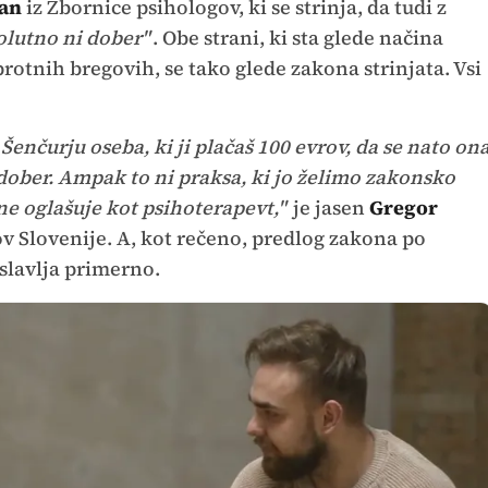
čan
iz Zbornice psihologov, ki se strinja, da tudi z
olutno ni dober"
. Obe strani, ki sta glede načina
protnih bregovih, se tako glede zakona strinjata. Vsi
 Šenčurju oseba, ki ji plačaš 100 evrov, da se nato on
dober. Ampak to ni praksa, ki jo želimo zakonsko
ne oglašuje kot psihoterapevt,"
je jasen
Gregor
ov Slovenije. A, kot rečeno, predlog zakona po
slavlja primerno.