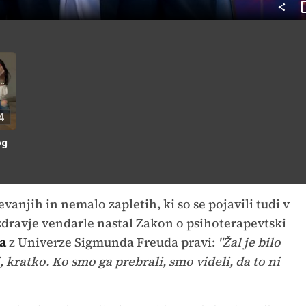
4
og
evanjih in nemalo zapletih, ki so se pojavili tudi v
zdravje vendarle nastal Zakon o psihoterapevtski
a
z Univerze Sigmunda Freuda pravi:
"Žal je bilo
 kratko. Ko smo ga prebrali, smo videli, da to ni