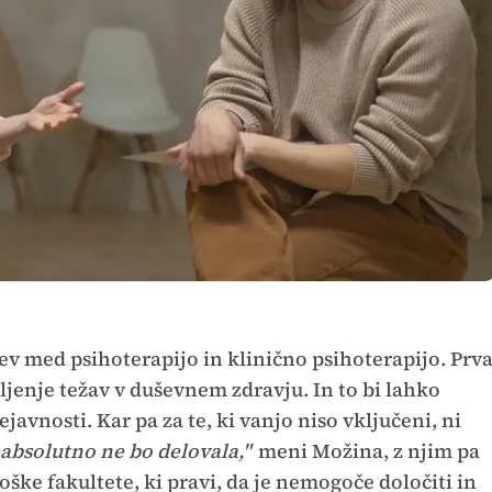
 med psihoterapijo in klinično psihoterapijo. Prv
ljenje težav v duševnem zdravju. In to bi lahko
ejavnosti. Kar pa za te, ki vanjo niso vključeni, ni
v absolutno ne bo delovala,"
meni Možina, z njim pa
oške fakultete, ki pravi, da je nemogoče določiti in