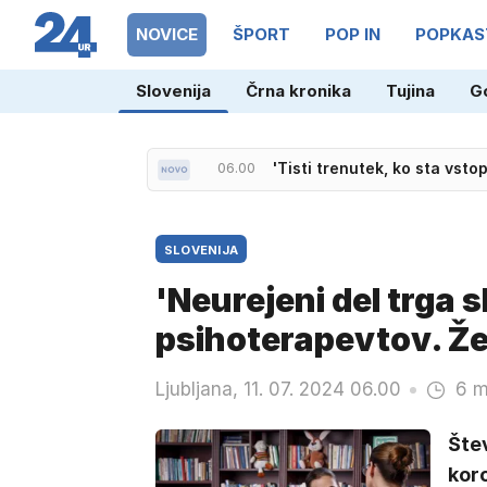
NOVICE
ŠPORT
POP IN
POPKAS
Slovenija
Črna kronika
Tujina
G
06.23
Strelski napad, pred hišo na
SLOVENIJA
'Neurejeni del trga 
psihoterapevtov. Žel
Ljubljana, 11. 07. 2024 06.00
6 m
Štev
koro