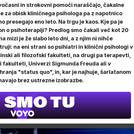
vočasni in strokovni pomoči naraščajo, čakalne
e za obisk kliničnega psihologa pa z napotnico
o presegajo eno leto. Na trgu je kaos. Kje pa je
n o psihoterapiji? Predlog smo čakali več kot 20
 na mizi je že slabo leto dni, a z njim ni nihče
uji: na eni strani so psihiatri in klinični psihologi v
nski ali filozofski fakulteti, na drugi pa terapevti,
ki fakulteti, Univerzi Sigmunda Freuda ali v
ranja "status quo", in, kar je najhuje, šarlatanom
vnavajo brez ustrezne izobrazbe.