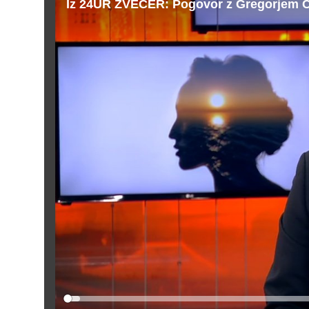
Iz 24UR ZVEČER: Pogovor z Gregorjem
Loaded
: