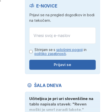
E-NOVICE
Prijavi se na pregled dogodkov in bodi
na tekočem.
Strinjam se s
splošnimi pogoji
in
politiko zasebnosti
.
Prijavi se
ŠALA DNEVA
Učiteljica je pri uri slovenščine na
tablo napisala stavek: "Reven
moški je umrl zaradi lakote."