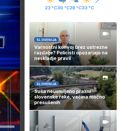
23 °C
30 °C
28 °C
33 °C
SLOVENIJA
Varnostni konvoj brez ustrezne
razdalje? Policisti opozarjajo na
neskladje pravil
SLOVENIJA
Suša neusmiljeno prazni
slovenske reke, večina močno
presušenih