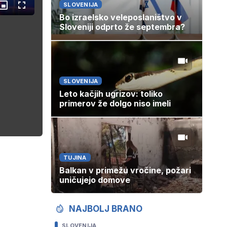
SLOVENIJA
Slika
Celozaslonski
v
način
Bo izraelsko veleposlaništvo v
sliki
Sloveniji odprto že septembra?
SLOVENIJA
Leto kačjih ugrizov: toliko
primerov že dolgo niso imeli
TUJINA
Balkan v primežu vročine, požari
uničujejo domove
NAJBOLJ BRANO
SLOVENIJA