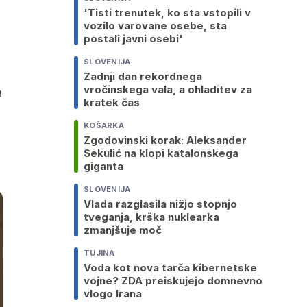
'Tisti trenutek, ko sta vstopili v
vozilo varovane osebe, sta
postali javni osebi'
SLOVENIJA
Zadnji dan rekordnega
vročinskega vala, a ohladitev za
a
kratek čas
KOŠARKA
Zgodovinski korak: Aleksander
Sekulić na klopi katalonskega
giganta
SLOVENIJA
Vlada razglasila nižjo stopnjo
tveganja, krška nuklearka
zmanjšuje moč
TUJINA
Voda kot nova tarča kibernetske
vojne? ZDA preiskujejo domnevno
vlogo Irana