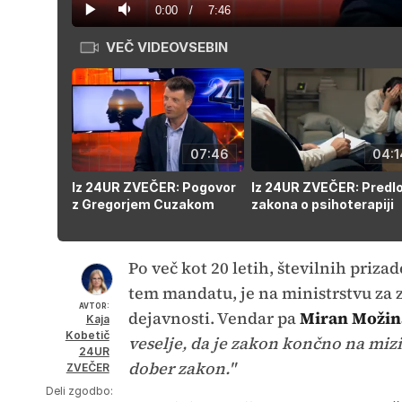
2.13%
Current
0:00
/
Duration
7:46
Predvajaj
Tiho
VEČ VIDEOVSEBIN
Time
07:46
04:1
Iz 24UR ZVEČER: Pogovor
Iz 24UR ZVEČER: Predl
z Gregorjem Cuzakom
zakona o psihoterapiji
Po več kot 20 letih, številnih prizad
tem mandatu, je na ministrstvu za 
AVTOR:
dejavnosti. Vendar pa
Miran Možin
Kaja
Kobetič
veselje, da je zakon končno na mizi,
24UR
dober zakon."
ZVEČER
Deli zgodbo: