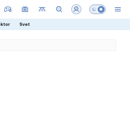
Preklopi barvni na
ZIN
ektor
Svet