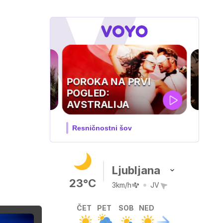
SURVIVOR:
HRVAŠKA
Nova sezona resničnostnega
šova
Ljubljana
23°C
3km/h
JV
ČET
PET
SOB
NED