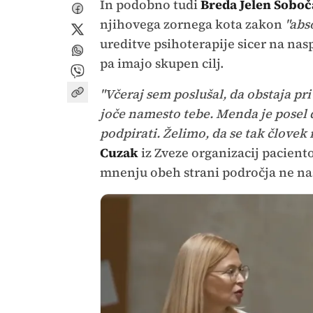
In podobno tudi
Breda Jelen Sobo
njihovega zornega kota zakon
"abs
ureditve psihoterapije sicer na nas
pa imajo skupen cilj.
"Včeraj sem poslušal, da obstaja pri
joče namesto tebe. Menda je posel 
podpirati. Želimo, da se tak človek 
Cuzak
iz Zveze organizacij pacient
mnenju obeh strani področja ne na