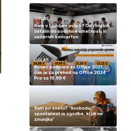
OGLAS
Kam v Ljubljani poleti? Od rimskih
ostalin do sodobne umetnosti in
večernih koncertov
OGLAS
Konec podpore za Office 2021:
čas je za prehod na Office 2024
Pro za 19,99 €
a
Sam po svetu? 'Svoboda,
spontanost in zgodbe, ki jih ne
zmanjka'