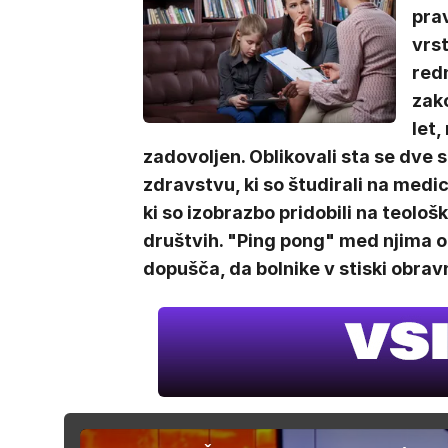
pra
vrst
redn
zako
let,
zadovoljen. Oblikovali sta se dve str
zdravstvu, ki so študirali na medici
ki so izobrazbo pridobili na teološ
društvih. "Ping pong" med njima oh
dopušča, da bolnike v stiski obra