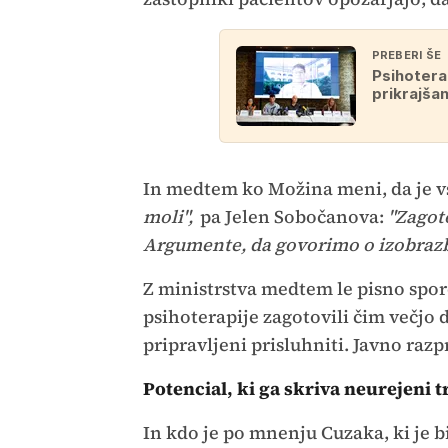
PREBERI ŠE
Psihotera
prikrajšanj
In medtem ko Možina meni, da je vs
moli",
pa Jelen Sobočanova:
"Zagoto
Argumente, da govorimo o izobrazbi
Z ministrstva medtem le pisno spor
psihoterapije zagotovili čim večjo 
pripravljeni prisluhniti. Javno razp
Potencial, ki ga skriva neurejeni t
In kdo je po mnenju Cuzaka, ki je bi