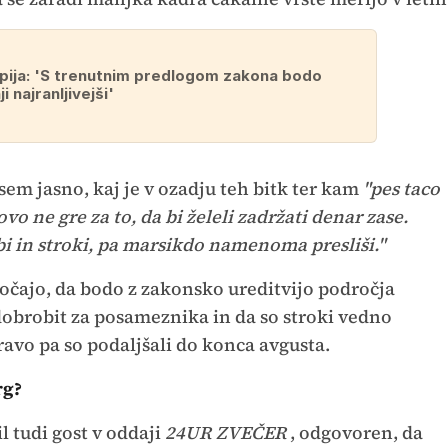
pija: 'S trenutnim predlogom zakona bodo
i najranljivejši'
em jasno, kaj je v ozadju teh bitk ter kam
"pes taco
vo ne gre za to, da bi želeli zadržati denar zase.
 in stroki, pa marsikdo namenoma presliši."
očajo, da bodo z zakonsko ureditvijo področja
dobrobit za posameznika in da so stroki vedno
ravo pa so podaljšali do konca avgusta.
rg?
l tudi gost v oddaji
24UR ZVEČER
, odgovoren, da