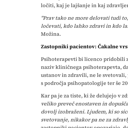
ločiti, kaj je lajšanje in kaj zdravlje
"Prav tako ne more delovati tudi to,
ločevati, kdo lahko zdravi in kdo l
Možina.
Zastopniki pacientov: Čakalne vrst
Psihoterapevti bi licenco pridobili
naziv kliničnega psihoterapevta, da
ustanov in zdravili, ne le svetovali
s področja psihopatologije ter še 20
Kar pa je za tiste, ki že delujejo v
veliko preveč enostaven in dopušča 
dovolj izobraženi. Ljudem, ki so s
svetovanje, nikakor pa ne za zdravl
zastopniki pacientov opozarjajo, da