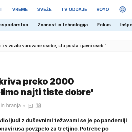
T
VREME
SVEŽE
TV ODDAJE
VOYO
MAGA
ospodarstvo
Znanost in tehnologija
Fokus
Inšp
šli tri smrtne žrtve
skriva preko 2000
imo najti tiste dobre'
in branja
18
ilo ljudi z duševnimi težavami se je po pandemiji
navirusa povzpelo za tretjino. Potrebe po