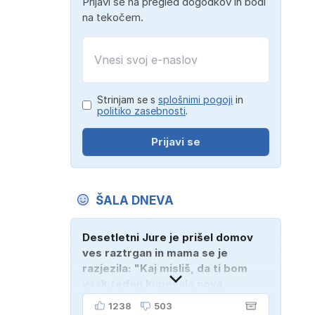
Prijavi se na pregled dogodkov in bodi
na tekočem.
Strinjam se s
splošnimi pogoji
in
politiko zasebnosti
.
Prijavi se
ŠALA DNEVA
Desetletni Jure je prišel domov
ves raztrgan in mama se je
razjezila: "Kaj misliš, da ti bom
vsak teden kupovala nova
oblačila?" "Bodi vesela, da je
1238
503
tako!" je odgovoril Jure. "Sosedje