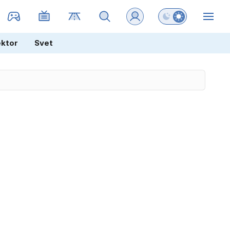
Preklopi barvni na
ZIN
ektor
Svet