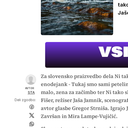
tako
Jaš
Za slovensko praizvedbo dela Ni tako
enodejank - Tukaj smo sami petelin
AVTOR:
malo, zena za začimbo ter Ni tako s
STA
Fišer, režiser Jaša Jamnik, scenog
Deli zgodbo:
avtor glasbe Gregor Strniša. Igrajo 
Završan in Mira Lampe-Vujičić.