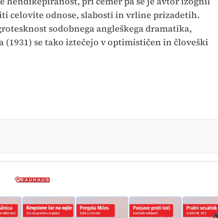
 hendikepiranost, pri čemer pa se je avtor izognil
i celovite odnose, slabosti in vrline prizadetih.
 grotesknost sodobnega angleškega dramatika,
a (1931) se tako iztečejo v optimističen in človeški