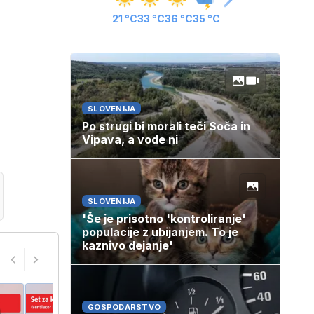
21 °C
33 °C
36 °C
35 °C
SLOVENIJA
Po strugi bi morali teči Soča in
Vipava, a vode ni
SLOVENIJA
'Še je prisotno 'kontroliranje'
populacije z ubijanjem. To je
kaznivo dejanje'
GOSPODARSTVO