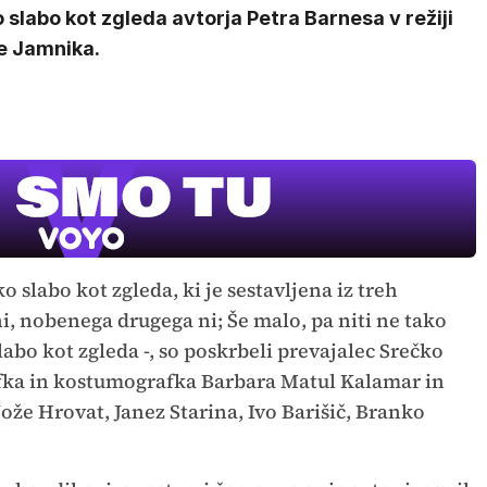
 slabo kot zgleda avtorja Petra Barnesa v režiji
e Jamnika.
MOJ PRIJA
PINGVIN
Film meseca / 
 slabo kot zgleda, ki je sestavljena iz treh
pustolovski
i, nobenega drugega ni; Še malo, pa niti ne tako
labo kot zgleda -, so poskrbeli prevajalec Srečko
rafka in kostumografka Barbara Matul Kalamar in
Jože Hrovat, Janez Starina, Ivo Barišič, Branko