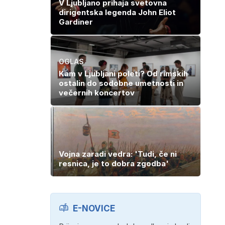
V Ljubljano prihaja svetovna
dirigentska legenda John Eliot
Gardiner
OGLAS
Kam v Ljubljani poleti? Od rimskih
ostalin do sodobne umetnosti in
večernih koncertov
Vojna zaradi vedra: 'Tudi, če ni
resnica, je to dobra zgodba'
E-NOVICE