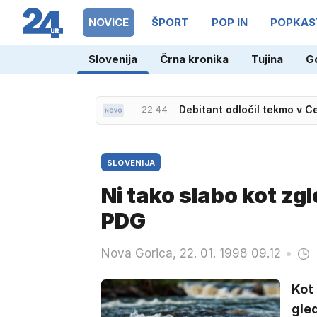
NOVICE
ŠPORT
POP IN
POPKAS
Slovenija
Črna kronika
Tujina
G
22.44
Debitant odločil tekmo v Ce
SLOVENIJA
Ni tako slabo kot zg
PDG
Nova Gorica, 22. 01. 1998 09.12
Kot
gled