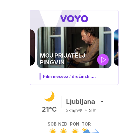
TELJ
družinski,
Ljubljana
21°C
3km/h
S
SOB
NED
PON
TOR