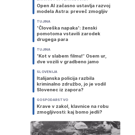
Open AI začasno ustavlja razvoj
modela Astra: preveč zmogljiv
TUJINA
'Človeška napaka': ženski
pomotoma vstavili zarodek
drugega para
TUJINA
'Kot v slabem filmu!' Osem ur,
dve vozili v gradbeno jamo
SLOVENIJA
Italijanska policija razbila
kriminalno združbo, jo je vodil
Slovenec iz zapora?
GOSPODARSTVO
Krave v zakol, klavnice na robu
zmogljivosti: kaj bomo jedli?