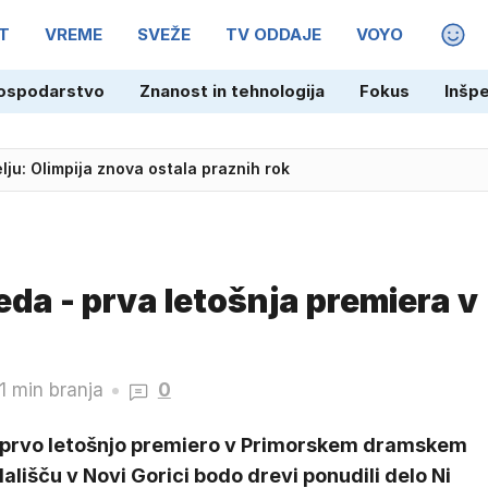
T
VREME
SVEŽE
TV ODDAJE
VOYO
MAGA
ospodarstvo
Znanost in tehnologija
Fokus
Inšp
lju: Olimpija znova ostala praznih rok
leda - prva letošnja premiera v
1 min branja
0
 prvo letošnjo premiero v Primorskem dramskem
ališču v Novi Gorici bodo drevi ponudili delo Ni