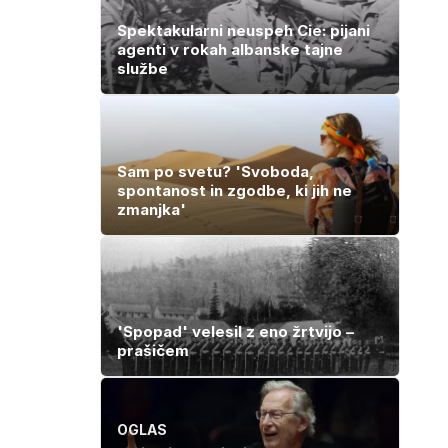
Spektakularni neuspeh Cie: pijani
agenti v rokah albanske tajne
službe
Sam po svetu? 'Svoboda,
spontanost in zgodbe, ki jih ne
zmanjka'
'Spopad' velesil z eno žrtvijo –
prašičem
OGLAS