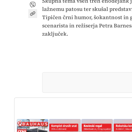
Skupna tema vseh treh enodejank je
lažnemu patosu ter skušal predstavit
Tipičen črni humor, šokantnost in
scenarista in režiserja Petra Barnes
zaključek.