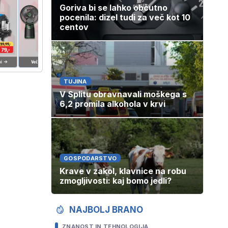
Goriva bi se lahko občutno
pocenila: dizel tudi za več kot 10
centov
TUJINA
V Splitu obravnavali moškega s
6,2 promila alkohola v krvi
GOSPODARSTVO
Krave v zakol, klavnice na robu
zmogljivosti: kaj bomo jedli?
NAJBOLJ BRANO
ZNANOST IN TEHNOLOGIJA