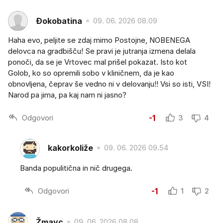
Đokobatina
09. 06. 2026 08.09
Haha evo, peljite se zdaj mimo Postojne, NOBENEGA
delovca na gradbišču! Se pravi je jutranja izmena delala
ponoči, da se je Vrtovec mal prišel pokazat. Isto kot
Golob, ko so opremili sobo v kliničnem, da je kao
obnovljena, čeprav še vedno ni v delovanju!! Vsi so isti, VSI!
Narod pa jima, pa kaj nam ni jasno?
Odgovori
-1
3
4
kakorkoliže
09. 06. 2026 09.54
Banda populitična in nič drugega.
Odgovori
-1
1
2
Žmavc
09. 06. 2026 08.08