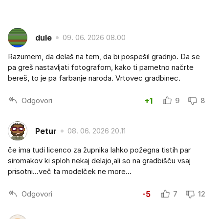
dule
09. 06. 2026 08.00
Razumem, da delaš na tem, da bi pospešil gradnjo. Da se
pa greš nastavljati fotografom, kako ti pametno načrte
bereš, to je pa farbanje naroda. Vrtovec gradbinec.
Odgovori
+1
9
8
Petur
08. 06. 2026 20.11
če ima tudi licenco za župnika lahko požegna tistih par
siromakov ki sploh nekaj delajo,ali so na gradbišču vsaj
prisotni...več ta modelček ne more...
Odgovori
-5
7
12