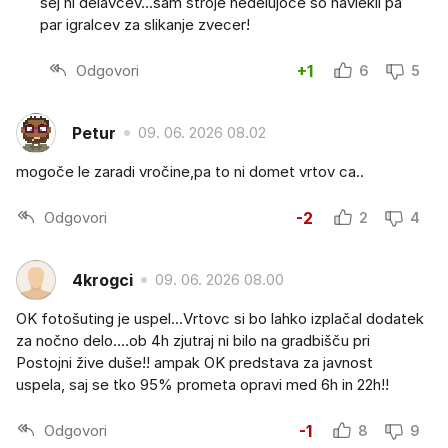
sej ni delavcev...sam stroje nedelujoce so navlekli pa
par igralcev za slikanje zvecer!
Odgovori
+1
6
5
Petur
09. 06. 2026 08.02
mogoče le zaradi vročine,pa to ni domet vrtov ca..
Odgovori
-2
2
4
4krogci
09. 06. 2026 08.00
OK fotošuting je uspel...Vrtovc si bo lahko izplačal dodatek
za nočno delo....ob 4h zjutraj ni bilo na gradbišču pri
Postojni žive duše!! ampak OK predstava za javnost
uspela, saj se tko 95% prometa opravi med 6h in 22h!!
Odgovori
-1
8
9