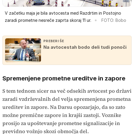
V začetku maja je bila avtocesta med Razdrtim in Postojno
zaradi prometne nesreče zaprta skoraj 11 ur.
FOTO: Bobo
PREBERI ŠE
Na avtocestah bodo deli tudi ponoči
Spremenjene prometne ureditve in zapore
S tem tednom sicer na več odsekih avtocest po državi
zaradi vzdrževalnih del velja spremenjena prometna
ureditev in zapore. Na Darsu opozarjajo, da so zato
možne premične zapore in krajši zastoji. Voznike
prosijo za upoštevanje prometne signalizacije in
previdno vožnjo skozi območja del.