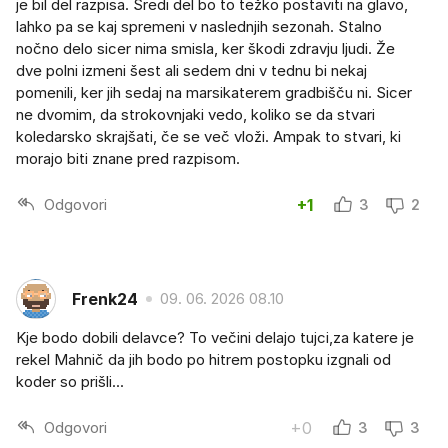
je bil del razpisa. Sredi del bo to težko postaviti na glavo,
lahko pa se kaj spremeni v naslednjih sezonah. Stalno
nočno delo sicer nima smisla, ker škodi zdravju ljudi. Že
dve polni izmeni šest ali sedem dni v tednu bi nekaj
pomenili, ker jih sedaj na marsikaterem gradbišču ni. Sicer
ne dvomim, da strokovnjaki vedo, koliko se da stvari
koledarsko skrajšati, če se več vloži. Ampak to stvari, ki
morajo biti znane pred razpisom.
Odgovori
+1
3
2
Frenk24
09. 06. 2026 08.10
Kje bodo dobili delavce? To večini delajo tujci,za katere je
rekel Mahnič da jih bodo po hitrem postopku izgnali od
koder so prišli...
Odgovori
+0
3
3