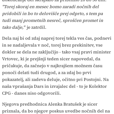
"Torej skoraj en mesec bomo zaradi nočnih del
pridobili in bo to delovišče prej odprto, s tem pa
tudi manj prometnih nesreč, sproščen promet in
tako dalje,"
je zatrdil.
Dela naj bi od zdaj naprej torej tekla ves čas, podnevi
in se nadaljevala v noč, torej brez prekinitev, vse
dokler se dela ne zaključijo - tako vsaj pravi minister
Vrtovec, ki je prejšnji teden sicer napovedal, da
pričakuje, da začnejo v najkrajšem možnem času
ponoči delati tudi drugod, a za zdaj bo prvi
pokazatelj, ali zadeva deluje, očitno pri Postojni. Na
naša vprašanja Dars in izvajalec del - to je Kolektor
CPG - danes niso odgovorili.
Njegova predhodnica Alenka Bratušek je sicer
priznala, da bo njegov poskus uvedbe nočnih del na