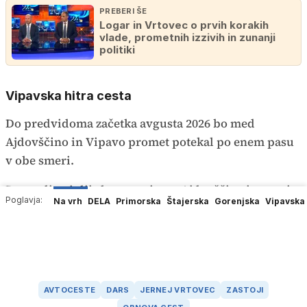
PREBERI ŠE
Logar in Vrtovec o prvih korakih
vlade, prometnih izzivih in zunanji
politiki
Vipavska hitra cesta
Do predvidoma začetka avgusta 2026 bo med
Ajdovščino in Vipavo promet potekal po enem pasu
v obe smeri.
Do sredine julija bo zaprt izvoz Ajdovščina iz smeri
Poglavja:
Na vrh
DELA
Primorska
Štajerska
Gorenjska
Vipavska
Nanosa.
AVTOCESTE
DARS
JERNEJ VRTOVEC
ZASTOJI