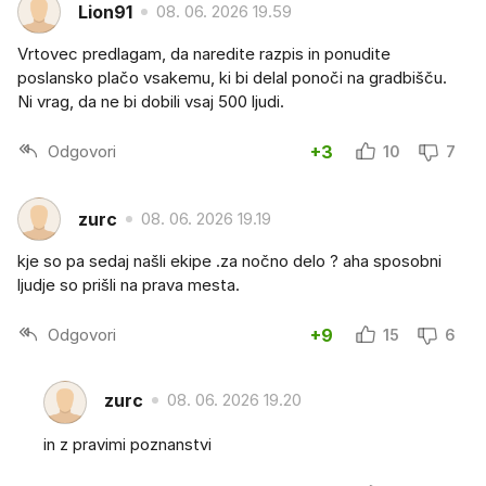
Lion91
08. 06. 2026 19.59
Vrtovec predlagam, da naredite razpis in ponudite
poslansko plačo vsakemu, ki bi delal ponoči na gradbišču.
Ni vrag, da ne bi dobili vsaj 500 ljudi.
Odgovori
+3
10
7
zurc
08. 06. 2026 19.19
kje so pa sedaj našli ekipe .za nočno delo ? aha sposobni
ljudje so prišli na prava mesta.
Odgovori
+9
15
6
zurc
08. 06. 2026 19.20
in z pravimi poznanstvi