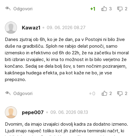
Odgovori
+1
3
2
Kawaz1
09. 06. 2026 08.27
Danes zjutraj ob 6h, ko je že dan, pa v Postojni ni bilo žive
duše na gradbišču. Sploh ne rabijo delat ponoči, samo
izmensko in efektivno od 6h do 22h, že na začetku bi moral
biti izbran izvajalec, ki ima to možnost in bi bilo verjetno že
končano. Sedaj se dela bolj šov, s tem nočnim poziranjem,
kakšnega hudega efekta, pa kot kaže ne bo, je vse
prepozno.
Odgovori
+0
2
2
pepe007
09. 06. 2026 08.13
Dvomim, da imajo izvajalci dovolj kadra za dodatno izmeno.
Ljudi imajo največ toliko kot jih zahteva terminski načrt, ki