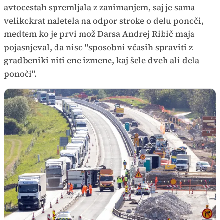
avtocestah spremljala z zanimanjem, saj je sama
velikokrat naletela na odpor stroke o delu ponoči,
medtem ko je prvi mož Darsa Andrej Ribič maja
pojasnjeval, da niso "sposobni včasih spraviti z
gradbeniki niti ene izmene, kaj šele dveh ali dela
ponoči".