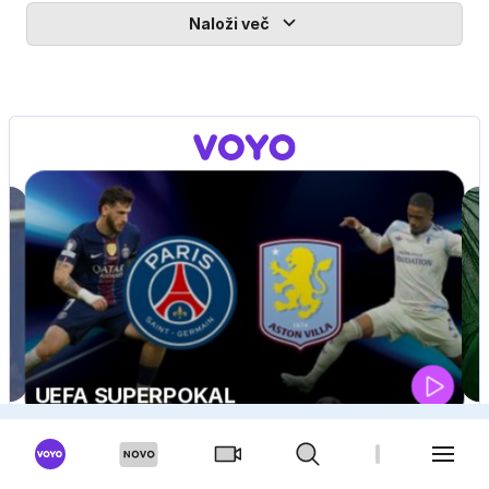
Naloži več
ZUFFA BOXING 10
V živo na VOYO: sobota ob 20.00