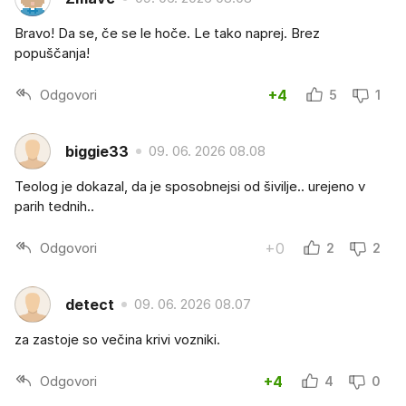
Bravo! Da se, če se le hoče. Le tako naprej. Brez
popuščanja!
Odgovori
+4
5
1
biggie33
09. 06. 2026 08.08
Teolog je dokazal, da je sposobnejsi od šivilje.. urejeno v
parih tednih..
Odgovori
+0
2
2
detect
09. 06. 2026 08.07
za zastoje so večina krivi vozniki.
Odgovori
+4
4
0