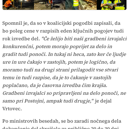
Spomnil je, da so v koalicijski pogodbi zapisali, da
bo poleg cene v razpisih eden ključnih pogojev tudi
rok izvedbe del.
"Če želijo biti naši gradbeni izvajalci
konkurenčni, potem morajo poprijet za delo in
gradit tudi ponoči. In tukaj ni heca, zato ker če ljudje
ure in ure čakajo v zastojih, potem je logično, da
moramo tudi na drugi strani prilagodit vse stvari
temu in tudi razpise, da je to čakanje v zastojih
poplačano, da je časovna izvedba čim krajša.
Gradbeni izvajalci so pripravljeni na delo ponoči, ne
samo pri Postojni, ampak tudi drugje,"
je dejal
Vrtovec.
Po ministrovih besedah, se bo zaradi nočnega dela
dokončanje del skrajšalo za približno 20 do 30 dni.