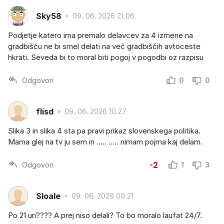
Sky58
09. 06. 2026 21.06
Podjetje katero ima premalo delavcev za 4 izmene na
gradbišču ne bi smel delati na več gradbiščih avtoceste
hkrati. Seveda bi to moral biti pogoj v pogodbi oz razpisu
Odgovori
0
0
flisd
09. 06. 2026 10.27
Slika 3 in slika 4 sta pa pravi prikaz slovenskega politika.
Mama glej na tv ju sem in ..... ..... nimam pojma kaj delam.
Odgovori
-2
1
3
Sloale
09. 06. 2026 09.21
Po 21 uri???? A prej niso delali? To bo moralo laufat 24/7.