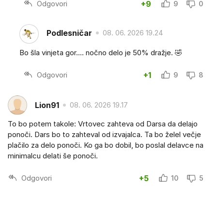
Odgovori
+9
9
0
Podlesničar
08. 06. 2026 19.24
Bo šla vinjeta gor.... nočno delo je 50% dražje. 🤣
Odgovori
+1
9
8
Lion91
08. 06. 2026 19.17
To bo potem takole: Vrtovec zahteva od Darsa da delajo
ponoči. Dars bo to zahteval od izvajalca. Ta bo želel večje
plačilo za delo ponoči. Ko ga bo dobil, bo poslal delavce na
minimalcu delati še ponoči.
Odgovori
+5
10
5