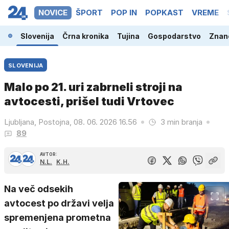
NOVICE
ŠPORT
POP IN
POPKAST
VREME
Slovenija
Črna kronika
Tujina
Gospodarstvo
Znano
SLOVENIJA
Malo po 21. uri zabrneli stroji na
avtocesti, prišel tudi Vrtovec
Ljubljana, Postojna, 08. 06. 2026 16.56
3 min branja
89
AVTOR:
N.L.
K.H.
Na več odsekih
avtocest po državi velja
spremenjena prometna