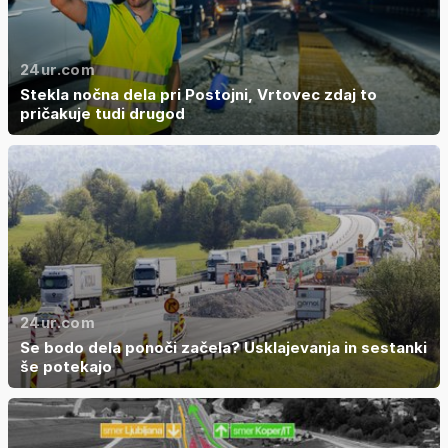
24ur.com
Stekla nočna dela pri Postojni, Vrtovec zdaj to
pričakuje tudi drugod
24ur.com
Se bodo dela ponoči začela? Usklajevanja in sestanki
še potekajo