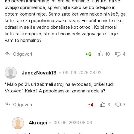
Ko berem komentarje, mi gre na bruhanje. Pustite, da se
uvajajo spremembe, spremljajte kako se bo odvijalo in
potem komentirajte. Samo zato ker vam nekdo ni všeč, ga
kritizirate za popolnoma vsako stvar. Eni očitno niste nikoli
odrasli in se še vedno obnašate kot otroci. Ko bi morali
kritizirat korupcijo, ste pa tiho in celo zagovarjate... a je
vam to normalno?
Odgovori
+6
10
4
JanezNovak13
09. 06. 2026 08.02
"Malo po 21. uri zabrneli stroji na avtocesti, prišel tudi
Vrtovec" Kako? A popoldanska izmena ni delala?
Odgovori
-4
3
7
4krogci
09. 06. 2026 08.03