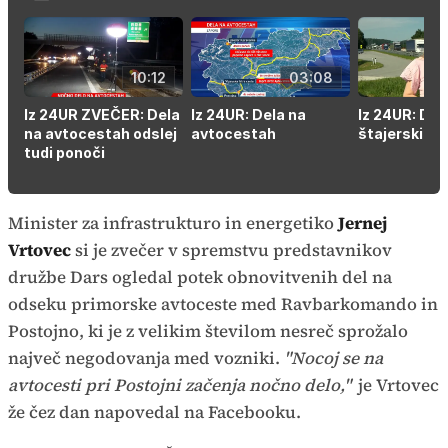
10:12
03:08
Iz 24UR ZVEČER: Dela
Iz 24UR: Dela na
Iz 24UR: Del
na avtocestah odslej
avtocestah
štajerski av
tudi ponoči
Minister za infrastrukturo in energetiko
Jernej
Vrtovec
si je zvečer v spremstvu predstavnikov
družbe Dars ogledal potek obnovitvenih del na
odseku primorske avtoceste med Ravbarkomando in
Postojno, ki je z velikim številom nesreč sprožalo
največ negodovanja med vozniki.
"Nocoj se na
avtocesti pri Postojni začenja nočno delo,"
je Vrtovec
že čez dan napovedal na Facebooku.