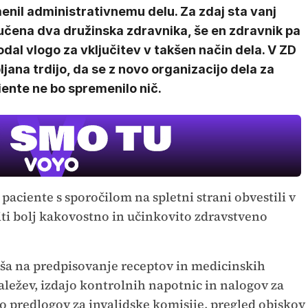
enil administrativnemu delu. Za zdaj sta vanj
učena dva družinska zdravnika, še en zdravnik pa
odal vlogo za vključitev v takšen način dela. V ZD
ljana trdijo, da se z novo organizacijo dela za
ente ne bo spremenilo nič.
paciente s sporočilom na spletni strani obvestili v
ti bolj kakovostno in učinkovito zdravstveno
ša na predpisovanje receptov in medicinskih
aležev, izdajo kontrolnih napotnic in nalogov za
o predlogov za invalidske komisije, pregled obiskov