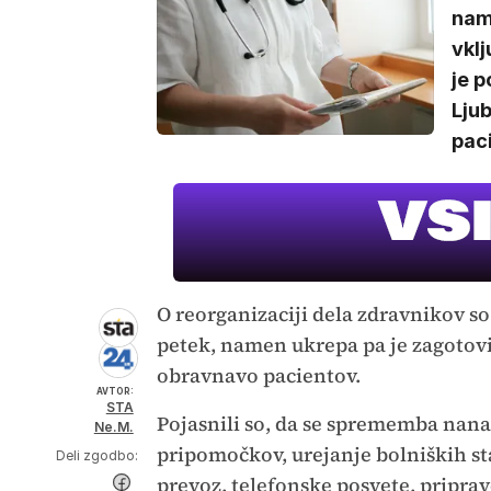
nam
vklj
je p
Ljub
paci
O reorganizaciji dela zdravnikov so 
petek, namen ukrepa pa je zagotovi
obravnavo pacientov.
AVTOR:
STA
Pojasnili so, da se sprememba nana
Ne.M.
pripomočkov, urejanje bolniških st
Deli zgodbo:
prevoz, telefonske posvete, priprav