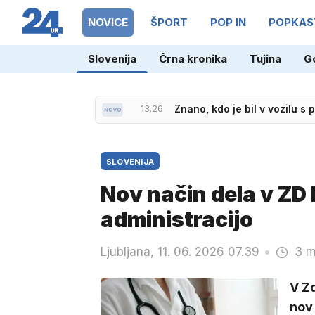
NOVICE
ŠPORT
POP IN
POPKAS
Slovenija
Črna kronika
Tujina
G
13.26
Znano, kdo je bil v vozilu s
SLOVENIJA
Nov način dela v ZD 
administracijo
Ljubljana, 11. 06. 2026 07.39
3 m
V Z
nov 