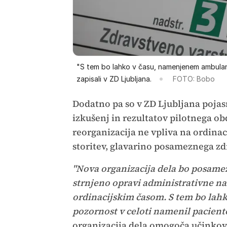
"S tem bo lahko v času, namenjenem ambulan
zapisali v ZD Ljubljana.
FOTO: Bobo
Dodatno pa so v ZD Ljubljana pojasn
izkušenj in rezultatov pilotnega ob
reorganizacija ne vpliva na ordinac
storitev, glavarino posameznega zdr
"Nova organizacija dela bo posam
strnjeno opravi administrativne nal
ordinacijskim časom. S tem bo la
pozornost v celoti namenil pacient
organizacija dela omogoča učinkovi