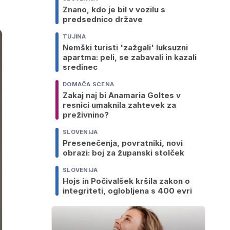
Znano, kdo je bil v vozilu s
predsednico države
TUJINA
Nemški turisti 'zažgali' luksuzni
apartma: peli, se zabavali in kazali
sredinec
DOMAČA SCENA
Zakaj naj bi Anamaria Goltes v
resnici umaknila zahtevek za
preživnino?
SLOVENIJA
Presenečenja, povratniki, novi
obrazi: boj za županski stolček
SLOVENIJA
Hojs in Počivalšek kršila zakon o
integriteti, oglobljena s 400 evri