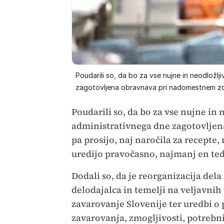
Poudarili so, da bo za vse nujne in neodložlj
zagotovljena obravnava pri nadomestnem zd
Poudarili so, da bo za vse nujne in 
administrativnega dne zagotovlje
pa prosijo, naj naročila za recept
uredijo pravočasno, najmanj en te
Dodali so, da je reorganizacija dela
delodajalca in temelji na veljavn
zavarovanje Slovenije ter uredbi o
zavarovanja, zmogljivosti, potrebni