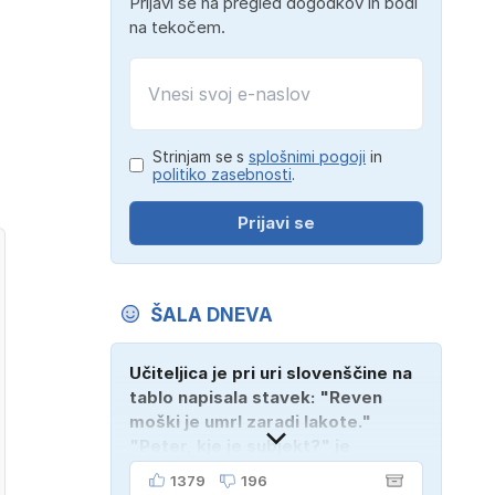
Prijavi se na pregled dogodkov in bodi
na tekočem.
Strinjam se s
splošnimi pogoji
in
politiko zasebnosti
.
Prijavi se
ŠALA DNEVA
Učiteljica je pri uri slovenščine na
tablo napisala stavek: "Reven
moški je umrl zaradi lakote."
"Peter, kje je subjekt?" je
vprašala. "Verjetno na
1379
196
pokopališču!"