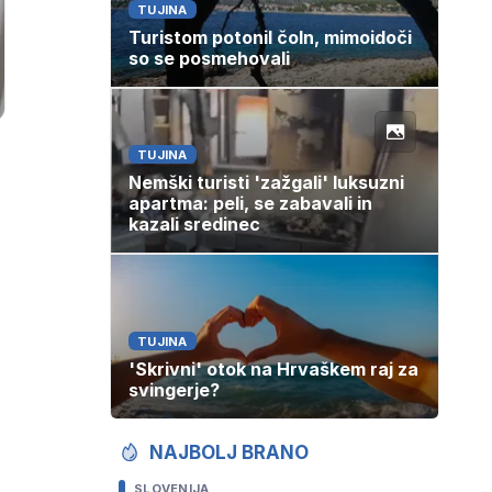
TUJINA
Turistom potonil čoln, mimoidoči
so se posmehovali
TUJINA
Nemški turisti 'zažgali' luksuzni
apartma: peli, se zabavali in
kazali sredinec
TUJINA
'Skrivni' otok na Hrvaškem raj za
svingerje?
NAJBOLJ BRANO
SLOVENIJA