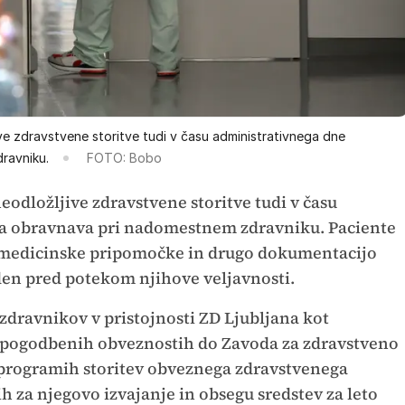
ive zdravstvene storitve tudi v času administrativnega dne
ravniku.
FOTO: Bobo
neodložljive zdravstvene storitve tudi v času
na obravnava pri nadomestnem zdravniku. Paciente
e, medicinske pripomočke in drugo dokumentacijo
den pred potekom njihove veljavnosti.
 zdravnikov v pristojnosti ZD Ljubljana kot
ih pogodbenih obveznostih do Zavoda za zdravstveno
 programih storitev obveznega zdravstvenega
h za njegovo izvajanje in obsegu sredstev za leto