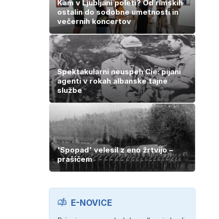
Kam v Ljubljani poleti? Od rimskih
ostalin do sodobne umetnosti in
večernih koncertov
Spektakularni neuspeh Cie: pijani
agenti v rokah albanske tajne
službe
'Spopad' velesil z eno žrtvijo –
prašičem
E-NOVICE