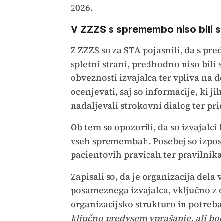
2026.
V ZZZS s spremembo niso bili 
Z ZZZS so za STA pojasnili, da s pr
spletni strani, predhodno niso bil
obveznosti izvajalca ter vpliva na 
ocenjevati, saj so informacije, ki 
nadaljevali strokovni dialog ter pri
Ob tem so opozorili, da so izvajalc
vseh spremembah. Posebej so izpost
pacientovih pravicah ter pravilnika
Zapisali so, da je organizacija dela
posameznega izvajalca, vključno z
organizacijsko strukturo in potreb
ključno predvsem vprašanje, ali b