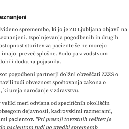
seznanjeni
edvideno spremembo, ki jo je ZD Ljubljana objavil na
i seznanjeni. Izpolnjevanja pogodbenih in drugih
dostopnost storitev za paciente še ne morejo
jih imajo, preveč splošne. Bodo pa z vodstvom
dobili dodatna pojasnila.
i kot pogodbeni partnerji dolžni obveščati ZZZS o
avili tudi obveznost spoštovanja zakona o
, ki ureja naročanje v zdravstvu.
 v veliki meri odvisna od specifičnih okoliščin
 obsegom dejavnosti, kadrovskimi razmerami,
ami pacientov.
"Pri presoji tovrstnih rešitev je
odo pacientom tudi po uvedbi sprememb