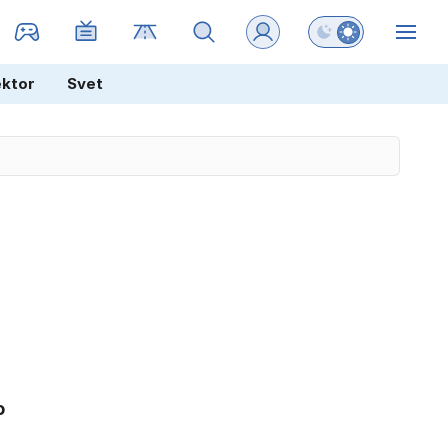
Preklopi barvni na
ZIN
ektor
Svet
o