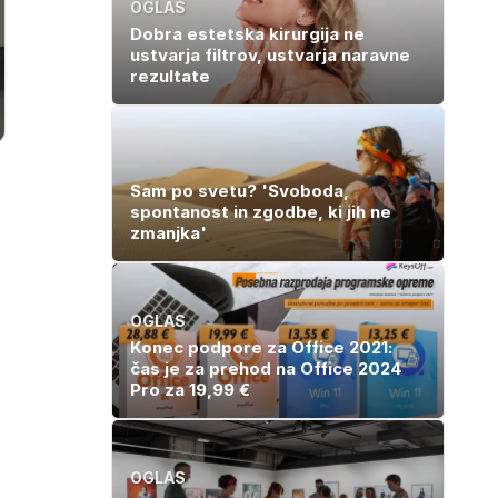
OGLAS
Dobra estetska kirurgija ne
ustvarja filtrov, ustvarja naravne
rezultate
Sam po svetu? 'Svoboda,
spontanost in zgodbe, ki jih ne
zmanjka'
OGLAS
Konec podpore za Office 2021:
čas je za prehod na Office 2024
Pro za 19,99 €
OGLAS