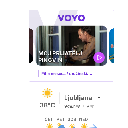
IQ 160
Nova hrvaška serija
Ljubljana
38°C
9km/h
V
ČET
PET
SOB
NED