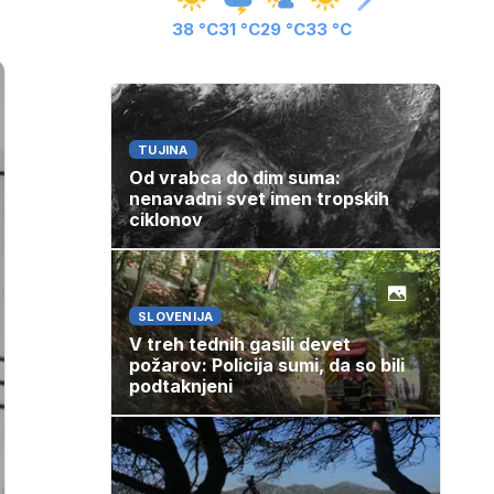
38 °C
31 °C
29 °C
33 °C
TUJINA
Od vrabca do dim suma:
nenavadni svet imen tropskih
ciklonov
SLOVENIJA
V treh tednih gasili devet
požarov: Policija sumi, da so bili
podtaknjeni