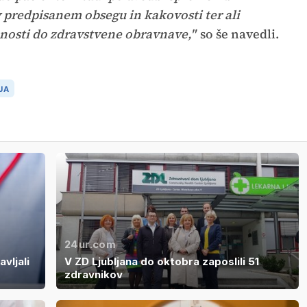
v predpisanem obsegu in kakovosti ter ali
osti do zdravstvene obravnave,"
so še navedli.
JA
24ur.com
vljali
V ZD Ljubljana do oktobra zaposlili 51
zdravnikov