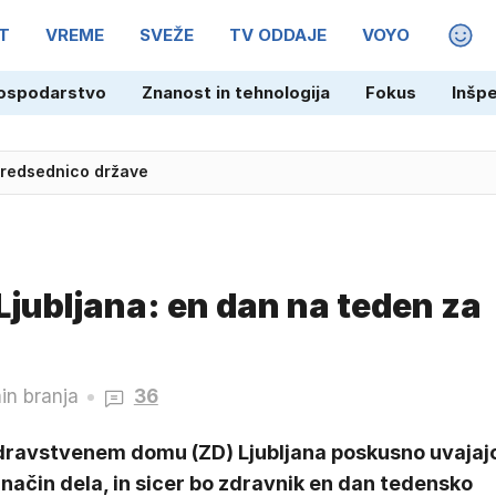
T
VREME
SVEŽE
TV ODDAJE
VOYO
MAGA
ospodarstvo
Znanost in tehnologija
Fokus
Inšp
 predsednico države
Ljubljana: en dan na teden za
in branja
36
dravstvenem domu (ZD) Ljubljana poskusno uvajaj
način dela, in sicer bo zdravnik en dan tedensko