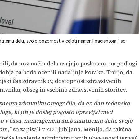
tnemu delu, svojo pozornost v celoti namenil pacientom," so
ili, da nov način dela uvajajo poskusno, na podlagi
dobja pa bodo ocenili nadaljnje korake. Trdijo, da
ijski čas zdravnikov, dostopnost zdravstvenih
avnika, obseg in vsebino zdravstvenih storitev.
eznemu zdravniku omogočila, da en dan tedensko
oge, ki jih je doslej pogosto opravljal med
hko v času, namenjenem ambulantnemu delu, svojo
om,"
so zapisali v ZD Ljubljana. Menijo, da takšna
tejše izvajanje administrativnih obveznosti ter več