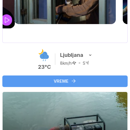
UEFA SUPERPOKAL
V živo na VOYO: sreda ob 20.30
Ljubljana
8km/h
S
23°C
VREME