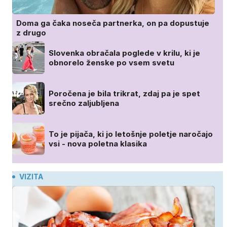
Doma ga čaka noseča partnerka, on pa dopustuje
z drugo
Slovenka obračala poglede v krilu, ki je
obnorelo ženske po vsem svetu
Poročena je bila trikrat, zdaj pa je spet
srečno zaljubljena
To je pijača, ki jo letošnje poletje naročajo
vsi - nova poletna klasika
VIZITA