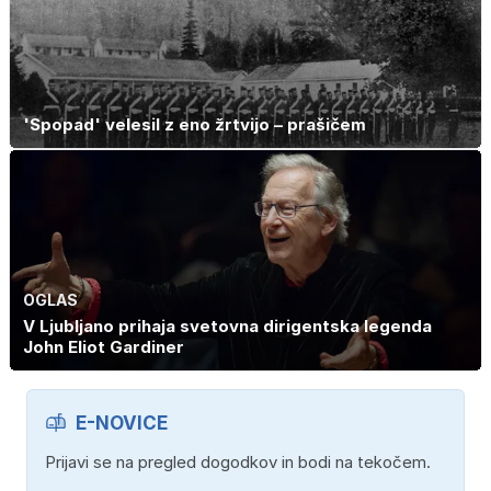
'Spopad' velesil z eno žrtvijo – prašičem
OGLAS
V Ljubljano prihaja svetovna dirigentska legenda
John Eliot Gardiner
E-NOVICE
Prijavi se na pregled dogodkov in bodi na tekočem.