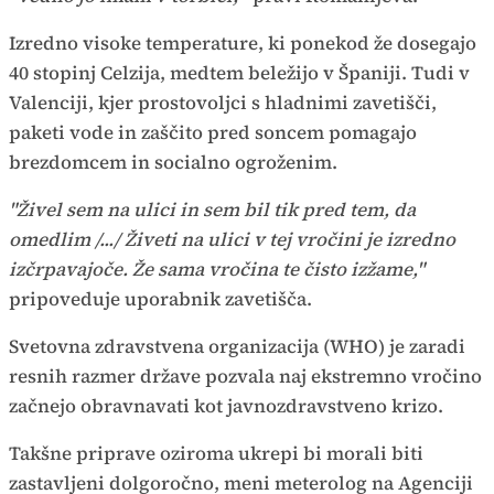
Izredno visoke temperature, ki ponekod že dosegajo
40 stopinj Celzija, medtem beležijo v Španiji. Tudi v
Valenciji, kjer prostovoljci s hladnimi zavetišči,
paketi vode in zaščito pred soncem pomagajo
brezdomcem in socialno ogroženim.
"Živel sem na ulici in sem bil tik pred tem, da
omedlim /.../ Živeti na ulici v tej vročini je izredno
izčrpavajoče. Že sama vročina te čisto izžame,"
pripoveduje uporabnik zavetišča.
Svetovna zdravstvena organizacija (WHO) je zaradi
resnih razmer države pozvala naj ekstremno vročino
začnejo obravnavati kot javnozdravstveno krizo.
Takšne priprave oziroma ukrepi bi morali biti
zastavljeni dolgoročno, meni meterolog na Agenciji