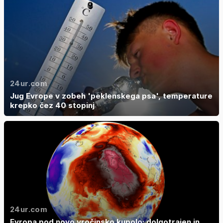
24ur.com
Jug Evrope v zobeh 'peklenskega psa', temperature
krepko čez 40 stopinj
24ur.com
Evropa pod novo vročinsko kupolo: dolgotrajen in