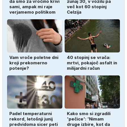
da smo za vročino krivi
zunaj 30, v vozilu pa
sami, ampak mi raje
več kot 60 stopinj
verjamemo politikom
Celzija
Vam vroče poletne dni
40 stopinj se vrača:
kroji prekomerno
mrtvi, pokajoč asfalt in
potenje?
milijardni račun
Padel temperaturni
Kako smo si zgradili
rekord, letošnji junij
'pečice': 'Nimam
predvidoma sicer peti
druge izbire, kot da