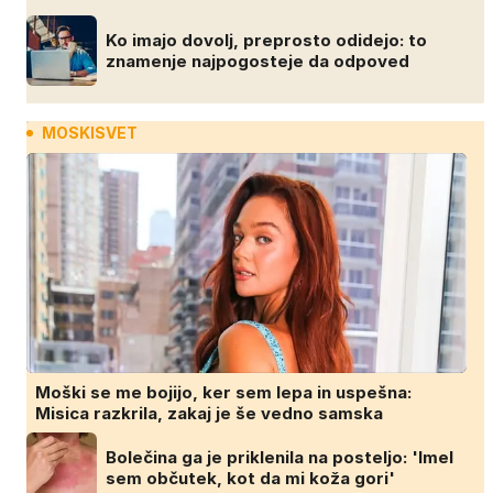
Ko imajo dovolj, preprosto odidejo: to
znamenje najpogosteje da odpoved
MOSKISVET
Moški se me bojijo, ker sem lepa in uspešna:
Misica razkrila, zakaj je še vedno samska
Bolečina ga je priklenila na posteljo: 'Imel
sem občutek, kot da mi koža gori'