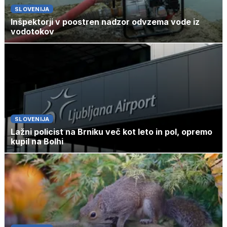
SLOVENIJA
Inšpektorji v poostren nadzor odvzema vode iz
vodotokov
SLOVENIJA
Lažni policist na Brniku več kot leto in pol, opremo
kupil na Bolhi