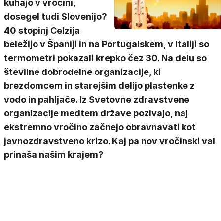
kuhajo v vročini,
dosegel tudi Slovenijo?
40 stopinj Celzija
beležijo v Španiji in na Portugalskem, v Italiji so
termometri pokazali krepko čez 30. Na delu so
številne dobrodelne organizacije, ki
brezdomcem in starejšim delijo plastenke z
vodo in pahljače. Iz Svetovne zdravstvene
organizacije medtem države pozivajo, naj
ekstremno vročino začnejo obravnavati kot
javnozdravstveno krizo. Kaj pa nov vročinski val
prinaša našim krajem?