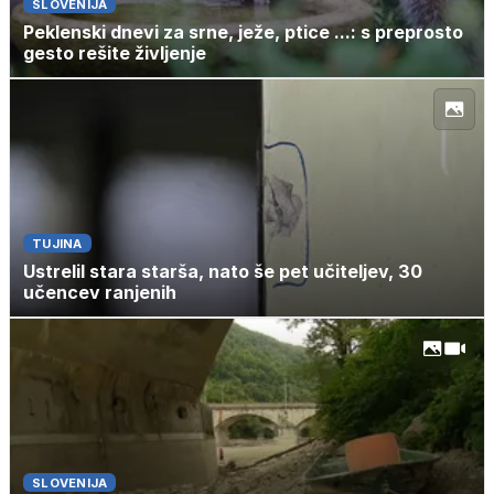
SLOVENIJA
Peklenski dnevi za srne, ježe, ptice ...: s preprosto
gesto rešite življenje
TUJINA
Ustrelil stara starša, nato še pet učiteljev, 30
učencev ranjenih
SLOVENIJA