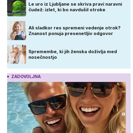
Le uro iz Ljubljane se skriva pravi naravni
čudež: izlet, ki bo navdušil otroke
Ali sladkor res spremeni vedenje otrok?
Znanost ponuja presenetljiv odgovor
Spremembe, ki jih ženska doživlja med
nosečnostjo
ZADOVOLJNA