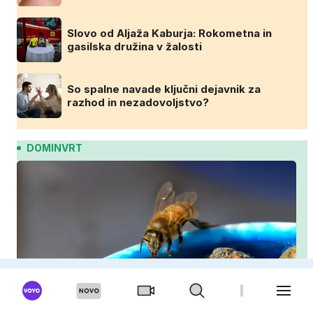
Slovo od Aljaža Kaburja: Rokometna in
gasilska družina v žalosti
So spalne navade ključni dejavnik za
razhod in nezadovoljstvo?
DOMINVRT
Kako pomagati čebelam in drugim opraševalcem