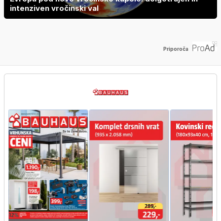
intenziven vročinski val
Priporoča