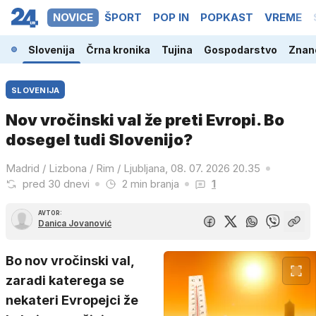
NOVICE
ŠPORT
POP IN
POPKAST
VREME
Slovenija
Črna kronika
Tujina
Gospodarstvo
Znano
SLOVENIJA
Nov vročinski val že preti Evropi. Bo
dosegel tudi Slovenijo?
Madrid / Lizbona / Rim / Ljubljana, 08. 07. 2026 20.35
pred 30 dnevi
2 min branja
1
AVTOR:
Danica Jovanović
Bo nov vročinski val,
zaradi katerega se
nekateri Evropejci že