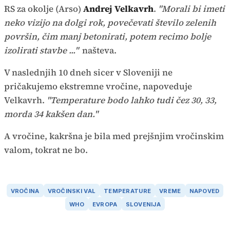
RS za okolje (Arso)
Andrej Velkavrh
.
"Morali bi imeti
neko vizijo na dolgi rok, povečevati število zelenih
površin, čim manj betonirati, potem recimo bolje
izolirati stavbe ..."
našteva.
V naslednjih 10 dneh sicer v Sloveniji ne
pričakujemo ekstremne vročine, napoveduje
Velkavrh.
"Temperature bodo lahko tudi čez 30, 33,
morda 34 kakšen dan."
A vročine, kakršna je bila med prejšnjim vročinskim
valom, tokrat ne bo.
VROČINA
VROČINSKI VAL
TEMPERATURE
VREME
NAPOVED
WHO
EVROPA
SLOVENIJA