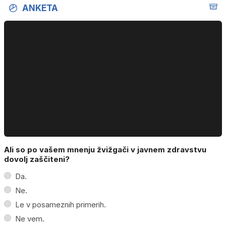
ANKETA
Ali so po vašem mnenju žvižgači v javnem zdravstvu
dovolj zaščiteni?
Da.
Ne.
Le v posameznih primerih.
Ne vem.