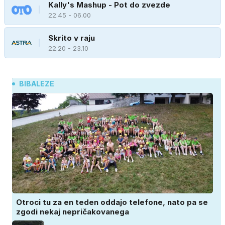
Kally's Mashup - Pot do zvezde
22.45 - 06.00
Skrito v raju
22.20 - 23.10
BIBALEZE
Otroci tu za en teden oddajo telefone, nato pa se
zgodi nekaj nepričakovanega