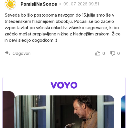
PomisliNaSonce
09. 07. 2026 09.51
Seveda bo šlo postopoma navzgor, do 15.julija smo še v
tritedenskem hladnejšem obdobju. Počasi se bo začelo
vzpostavljat po višinski ohladitvi višinsko segrevanje, ki bo
začelo mešat preplavljene nižine z hladnejšim zrakom. Žice
in cevi sledijo dogodkom :)
Odgovori
0
0