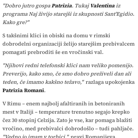
"Dobro jutro gospa
Patrizia
. Tukaj
Valentina
iz
programa Naj živijo starejši iz skupnosti Sant'Egidio.
Kako gre?"
S takšnimi klici in obiski na domu v rimski
dobrodelni organizaciji želijo starejšim prebivalcem
pomagati prebroditi še en vročinski val.
"Njihovi redni telefonski klici nam veliko pomenijo.
Preverijo, kako smo, če smo dobro preživeli dan ali
teden, če imamo kakšno težavo,"
razlaga upokojenka
Patrizia Romani
.
V Rimu – enem najbolj afaltiranih in betoniranih
mest v Italiji – temperature trenutno segajo krepko
čez 30 stopinj Celzija. Zato je vse, kar pomaga blažiti
vročino, med prebivalci dobrodošlo – tudi pahljače.
"Vedno jo imam v torbici,"
pravi Romanijeva.