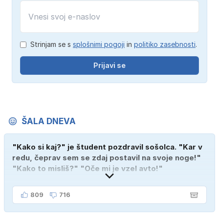
Strinjam se s
splošnimi pogoji
in
politiko zasebnosti
.
Prijavi se
ŠALA DNEVA
"Kako si kaj?" je študent pozdravil sošolca. "Kar v
redu, čeprav sem se zdaj postavil na svoje noge!"
"Kako to misliš?" "Oče mi je vzel avto!"
809
716