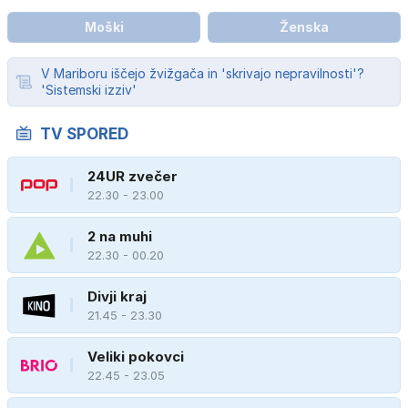
Moški
Ženska
V Mariboru iščejo žvižgača in 'skrivajo nepravilnosti'?
'Sistemski izziv'
TV SPORED
24UR zvečer
22.30 - 23.00
2 na muhi
22.30 - 00.20
Divji kraj
21.45 - 23.30
Veliki pokovci
22.45 - 23.05