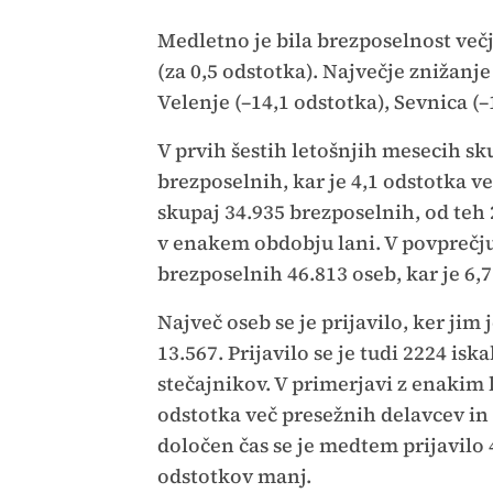
Medletno je bila brezposelnost večj
(za 0,5 odstotka). Največje znižanj
Velenje (–14,1 odstotka), Sevnica (–
V prvih šestih letošnjih mesecih sk
brezposelnih, kar je 4,1 odstotka ve
skupaj 34.935 brezposelnih, od teh 
v enakem obdobju lani. V povprečju 
brezposelnih 46.813 oseb, kar je 6
Največ oseb se je prijavilo, ker jim 
13.567. Prijavilo se je tudi 2224 is
stečajnikov. V primerjavi z enakim 
odstotka več presežnih delavcev in 
določen čas se je medtem prijavilo 
odstotkov manj.