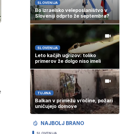
SLOVENIJA
Bo izraelsko veleposlaništvo v
Sloveniji odprto že septembra?
SLOVENIJA
Leto kačjih ugrizov: toliko
primerov že dolgo niso imeli
e
TUJINA
Balkan v primežu vročine, požari
uničujejo domove
NAJBOLJ BRANO
SLOVENIJA