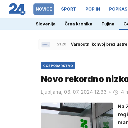
NOVICE
ŠPORT
POP IN
POPKAS
Slovenija
Črna kronika
Tujina
G
21.23
Državna srebrnina pod eno 
21.20
Varnostni konvoj brez ustrez
GOSPODARSTVO
Novo rekordno nizko
Ljubljana, 03. 07. 2024 12.33
4 m
Na Z
regi
manj