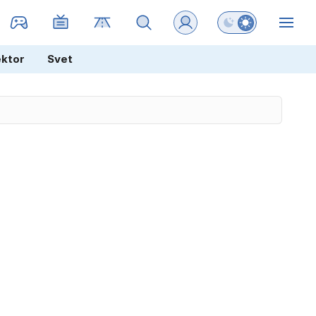
Preklopi barvni na
ZIN
ektor
Svet