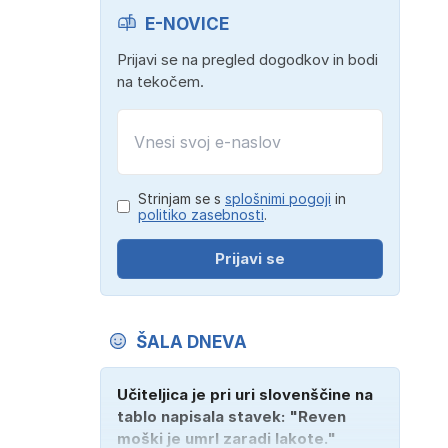
E-NOVICE
Prijavi se na pregled dogodkov in bodi
na tekočem.
Strinjam se s
splošnimi pogoji
in
politiko zasebnosti
.
Prijavi se
ŠALA DNEVA
Učiteljica je pri uri slovenščine na
tablo napisala stavek: "Reven
moški je umrl zaradi lakote."