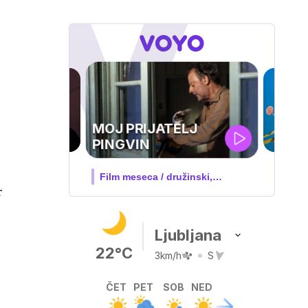
IQ 160
Nova hrvaška serija
r
Ljubljana
22°C
3km/h
S
ČET
PET
SOB
NED