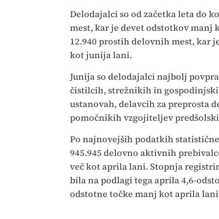
Delodajalci so od začetka leta do k
mest, kar je devet odstotkov manj k
12.940 prostih delovnih mest, kar j
kot junija lani.
Junija so delodajalci najbolj povpra
čistilcih, strežnikih in gospodinjs
ustanovah, delavcih za preprosta de
pomočnikih vzgojiteljev predšolski
Po najnovejših podatkih statističnega
945.945 delovno aktivnih prebivalce
več kot aprila lani. Stopnja registr
bila na podlagi tega aprila 4,6-odst
odstotne točke manj kot aprila lani