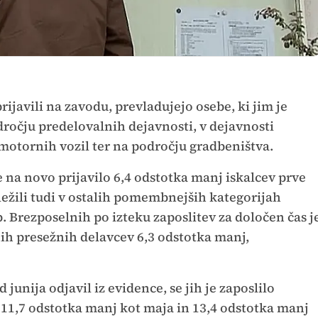
rijavili na zavodu, prevladujejo osebe, ki jim je
očju predelovalnih dejavnosti, v dejavnosti
 motornih vozil ter na področju gradbeništva.
e na novo prijavilo 6,4 odstotka manj iskalcev prve
ležili tudi v ostalih pomembnejših kategorijah
 Brezposelnih po izteku zaposlitev za določen čas j
nih presežnih delavcev 6,3 odstotka manj,
 junija odjavil iz evidence, se jih je zaposlilo
 11,7 odstotka manj kot maja in 13,4 odstotka manj