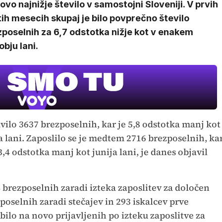
ovo najnižje število v samostojni Sloveniji. V prvih
ih mesecih skupaj je bilo povprečno število
poselnih za 6,7 odstotka nižje kot v enakem
bju lani.
avilo 3637 brezposelnih, kar je 5,8 odstotka manj kot
a lani. Zaposlilo se je medtem 2716 brezposelnih, ka
,4 odstotka manj kot junija lani, je danes objavil
 brezposelnih zaradi izteka zaposlitev za določen
poselnih zaradi stečajev in 293 iskalcev prve
bilo na novo prijavljenih po izteku zaposlitve za