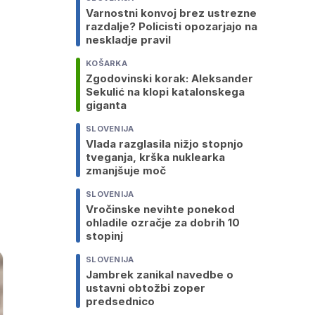
Varnostni konvoj brez ustrezne
razdalje? Policisti opozarjajo na
neskladje pravil
KOŠARKA
Zgodovinski korak: Aleksander
Sekulić na klopi katalonskega
giganta
SLOVENIJA
Vlada razglasila nižjo stopnjo
tveganja, krška nuklearka
zmanjšuje moč
SLOVENIJA
Vročinske nevihte ponekod
ohladile ozračje za dobrih 10
stopinj
SLOVENIJA
Jambrek zanikal navedbe o
ustavni obtožbi zoper
predsednico