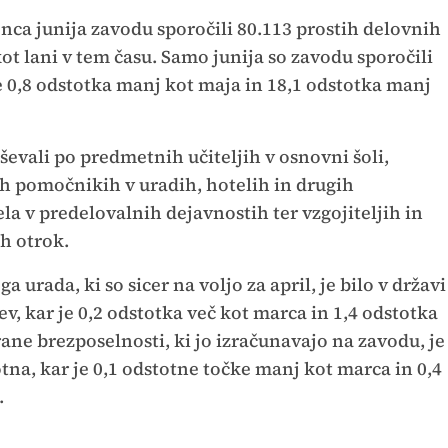
onca junija zavodu sporočili 80.113 prostih delovnih
ot lani v tem času. Samo junija so zavodu sporočili
e 0,8 odstotka manj kot maja in 18,1 odstotka manj
ševali po predmetnih učiteljih v osnovni šoli,
kih pomočnikih v uradih, hotelih in drugih
la v predelovalnih dejavnostih ter vzgojiteljih in
h otrok.
 urada, ki so sicer na voljo za april, je bilo v državi
v, kar je 0,2 odstotka več kot marca in 1,4 odstotka
irane brezposelnosti, ki jo izračunavajo na zavodu, je
otna, kar je 0,1 odstotne točke manj kot marca in 0,4
.