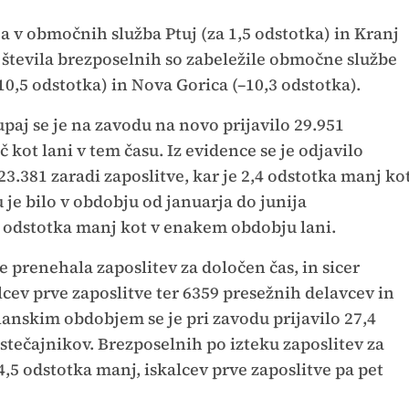
a v območnih služba Ptuj (za 1,5 odstotka) in Kranj
e števila brezposelnih so zabeležile območne službe
10,5 odstotka) in Nova Gorica (–10,3 odstotka).
upaj se je na zavodu na novo prijavilo 29.951
č kot lani v tem času. Iz evidence se je odjavilo
23.381 zaradi zaposlitve, kar je 2,4 odstotka manj ko
je bilo v obdobju od januarja do junija
,7 odstotka manj kot v enakem obdobju lani.
je prenehala zaposlitev za določen čas, in sicer
kalcev prve zaposlitve ter 6359 presežnih delavcev in
lanskim obdobjem se je pri zavodu prijavilo 27,4
stečajnikov. Brezposelnih po izteku zaposlitev za
4,5 odstotka manj, iskalcev prve zaposlitve pa pet