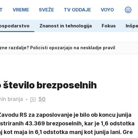
T
VREME
SVEŽE
TV ODDAJE
VOYO
MAGA
ospodarstvo
Znanost in tehnologija
Fokus
Inšp
streho?
ne razdalje? Policisti opozarjajo na neskladje pravil
 število brezposelnih
in branja
50
avodu RS za zaposlovanje je bilo ob koncu junija
striranih 43.369 brezposelnih, kar je 1,6 odstotka
 kot maja in 6,1 odstotka manj kot junija lani. Gre