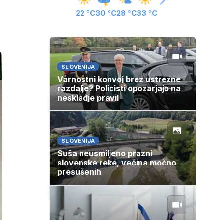
22 °C
30 °C
28 °C
33 °C
SLOVENIJA
Varnostni konvoj brez ustrezne
razdalje? Policisti opozarjajo na
neskladje pravil
SLOVENIJA
Suša neusmiljeno prazni
slovenske reke, večina močno
presušenih