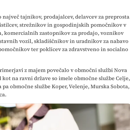
ilo največ tajnikov, prodajalcev, delavcev za preprosta
istilcev, strežnikov in gospodinjskih pomočnikov v
h, komercialnih zastopnikov za prodajo, voznikov
ostavnih vozil, skladiščnikov in uradnikov za nabavo
 pomočnikov ter poklicev za zdravstveno in socialno
v primerjavi z majem povečalo v območni službi Nova
d kot na ravni države so imele območne službe Celje,
ga pa območne službe Koper, Velenje, Murska Sobota,
ca.