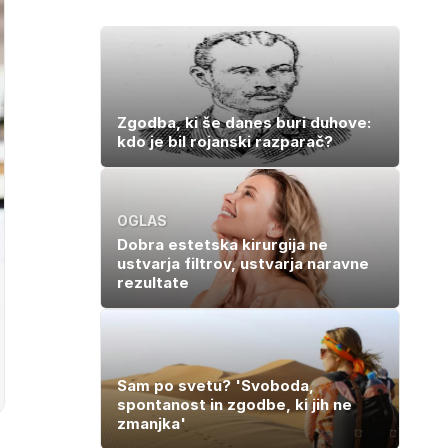
Zgodba, ki še danes buri duhove:
kdo je bil rojanski razparač?
OGLAS
Dobra estetska kirurgija ne
ustvarja filtrov, ustvarja naravne
rezultate
Sam po svetu? 'Svoboda,
spontanost in zgodbe, ki jih ne
zmanjka'