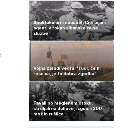
Spektakularni neuspeh Cie: pijani
agenti v rokah albanske tajne
službe
t
Vojna zaradi vedra: 'Tudi, če ni
resnica, je to dobra zgodba'
Tavali po meglenem otoku,
streljali na duhove, izgubili 300
mož in rušilca