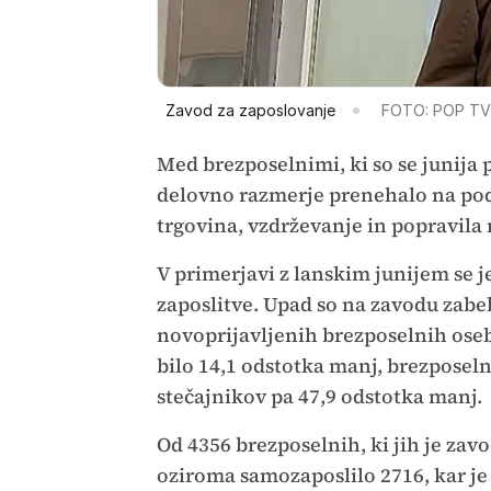
Zavod za zaposlovanje
FOTO: POP TV
Med brezposelnimi, ki so se junija p
delovno razmerje prenehalo na podr
trgovina, vzdrževanje in popravila
V primerjavi z lanskim junijem se j
zaposlitve. Upad so na zavodu zabe
novoprijavljenih brezposelnih oseb.
bilo 14,1 odstotka manj, brezposel
stečajnikov pa 47,9 odstotka manj.
Od 4356 brezposelnih, ki jih je zavod
oziroma samozaposlilo 2716, kar je