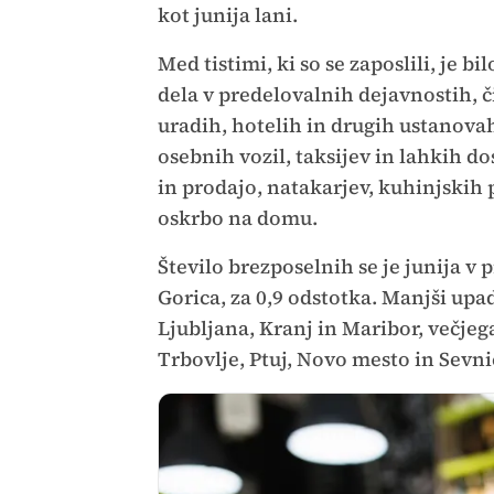
kot junija lani.
Med tistimi, ki so se zaposlili, je b
dela v predelovalnih dejavnostih, č
uradih, hotelih in drugih ustanova
osebnih vozil, taksijev in lahkih d
in prodajo, natakarjev, kuhinjskih
oskrbo na domu.
Število brezposelnih se je junija 
Gorica, za 0,9 odstotka. Manjši upa
Ljubljana, Kranj in Maribor, večje
Trbovlje, Ptuj, Novo mesto in Sevni