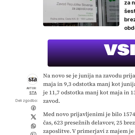
za n
šest
brez
obdo
Na novo se je junija na zavodu prij
maja in 9,3 odstotka manj kot junij
AVTOR:
je 11,7 odstotka manj kot maja in 13
STA
zavod.
Deli zgodbo:
Med novo prijavljenimi je bilo 1574
čas, 623 presežnih delavcev, 25 brez
zaposlitve. V primerjavi z majem je 