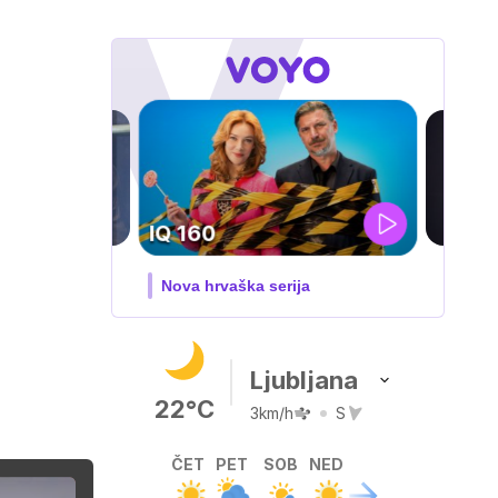
i
DOSJE JARAK
3. sezona dokumentarne serije
Ljubljana
22°C
3km/h
S
ČET
PET
SOB
NED