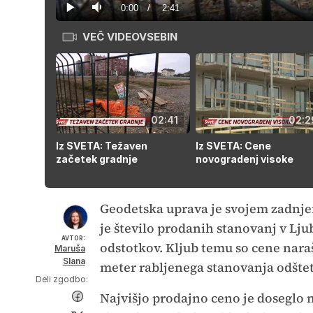
6.13%
Current
0:00
/
Duration
2:41
Predvajaj
Tiho
VEČ VIDEOVSEBIN
Time
02:41
02:2
Iz SVETA: Težaven
Iz SVETA: Cene
začetek gradnje
novogradenj visoke
Geodetska uprava je svojem zadnjem
je število prodanih stanovanj v Lju
AVTOR:
odstotkov. Kljub temu so cene naraš
Maruša
Slana
meter rabljenega stanovanja odštet
Deli zgodbo:
Najvišjo prodajno ceno je doseglo n