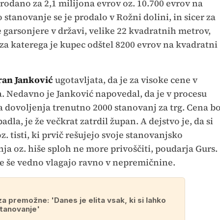
rodano za 2,1 milijona evrov oz. 10.700 evrov na
stanovanje se je prodalo v Rožni dolini, in sicer za
e garsonjere v državi, velike 22 kvadratnih metrov,
 za katerega je kupec odštel 8200 evrov na kvadratni
ran Janković
ugotavljata, da je za visoke cene v
 Nedavno je Janković napovedal, da je v procesu
 dovoljenja trenutno 2000 stanovanj za trg. Cena b
la, je že večkrat zatrdil župan. A dejstvo je, da si
z. tisti, ki prvič rešujejo svoje stanovanjsko
a oz. hiše sploh ne more privoščiti, poudarja Gurs.
e še vedno vlagajo ravno v nepremičnine.
za premožne: 'Danes je elita vsak, ki si lahko
stanovanje'