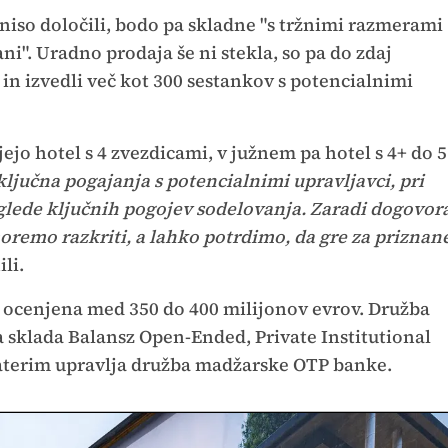
 niso določili, bodo pa skladne "s tržnimi razmerami
". Uradno prodaja še ni stekla, so pa do zdaj
 in izvedli več kot 300 sestankov s potencialnimi
jo hotel s 4 zvezdicami, v južnem pa hotel s 4+ do 5
ljučna pogajanja s potencialnimi upravljavci, pri
 glede ključnih pogojev sodelovanja. Zaradi dogovor
oremo razkriti, a lahko potrdimo, da gre za priznan
ili.
 ocenjena med 350 do 400 milijonov evrov. Družba
 sklada Balansz Open-Ended, Private Institutional
aterim upravlja družba madžarske OTP banke.