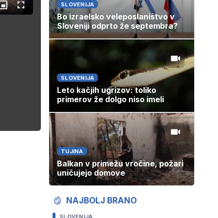
SLOVENIJA
Slika
Celozaslonski
v
način
Bo izraelsko veleposlaništvo v
sliki
Sloveniji odprto že septembra?
SLOVENIJA
Leto kačjih ugrizov: toliko
primerov že dolgo niso imeli
TUJINA
Balkan v primežu vročine, požari
uničujejo domove
NAJBOLJ BRANO
SLOVENIJA