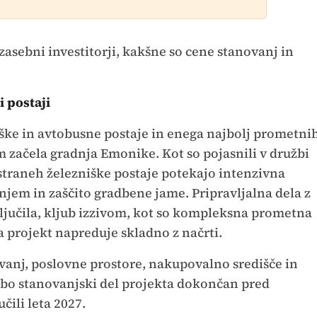
zasebni investitorji, kakšne so cene stanovanj in
 postaji
iške in avtobusne postaje in enega najbolj prometni
im začela gradnja Emonike. Kot so pojasnili v družbi
traneh železniške postaje potekajo intenzivna
njem in zaščito gradbene jame. Pripravljalna dela z
ljučila, kljub izzivom, kot so kompleksna prometna
 pa projekt napreduje skladno z načrti.
vanj, poslovne prostore, nakupovalno središče in
a bo stanovanjski del projekta dokončan pred
učili leta 2027.