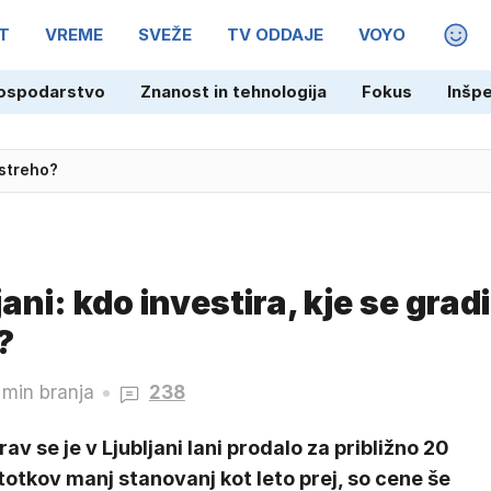
T
VREME
SVEŽE
TV ODDAJE
VOYO
MAGA
ospodarstvo
Znanost in tehnologija
Fokus
Inšp
streho?
ni: kdo investira, kje se gradi
?
 min branja
238
av se je v Ljubljani lani prodalo za približno 20
otkov manj stanovanj kot leto prej, so cene še