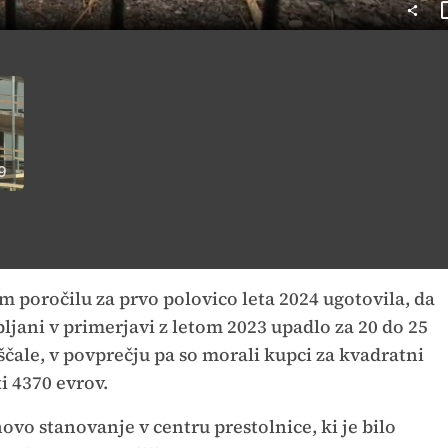
9
 poročilu za prvo polovico leta 2024 ugotovila, da
bljani v primerjavi z letom 2023 upadlo za 20 do 25
čale, v povprečju pa so morali kupci za kvadratni
i 4370 evrov.
ovo stanovanje v centru prestolnice, ki je bilo