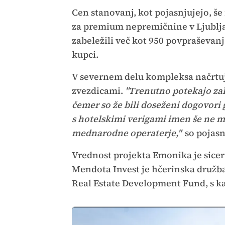
Cen stanovanj, kot pojasnjujejo, še
za premium nepremičnine v Ljubljani
zabeležili več kot 950 povpraševanj
kupci.
V severnem delu kompleksa načrtuje
zvezdicami.
"Trenutno potekajo zak
čemer so že bili doseženi dogovori
s hotelskimi verigami imen še ne m
mednarodne operaterje,"
so pojasn
Vrednost projekta Emonika je sicer
Mendota Invest je hčerinska družba
Real Estate Development Fund, s k