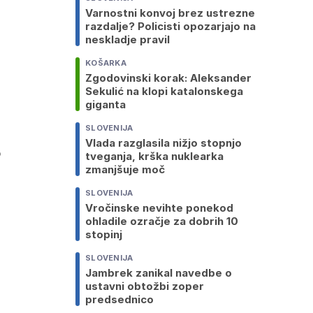
Varnostni konvoj brez ustrezne
razdalje? Policisti opozarjajo na
neskladje pravil
KOŠARKA
Zgodovinski korak: Aleksander
Sekulić na klopi katalonskega
giganta
SLOVENIJA
Vlada razglasila nižjo stopnjo
o
tveganja, krška nuklearka
zmanjšuje moč
SLOVENIJA
Vročinske nevihte ponekod
ohladile ozračje za dobrih 10
stopinj
SLOVENIJA
Jambrek zanikal navedbe o
ustavni obtožbi zoper
predsednico