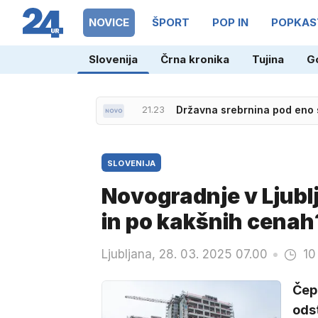
NOVICE
ŠPORT
POP IN
POPKAS
Slovenija
Črna kronika
Tujina
G
21.23
Državna srebrnina pod eno 
SLOVENIJA
Novogradnje v Ljublja
in po kakšnih cenah
Ljubljana, 28. 03. 2025 07.00
10
Čepr
odst