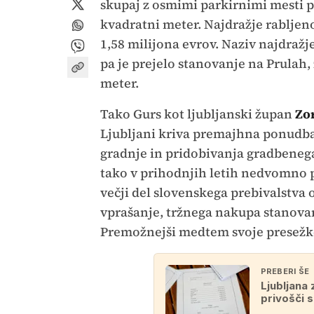
skupaj z osmimi parkirnimi mesti p
kvadratni meter. Najdražje rabljeno 
1,58 milijona evrov. Naziv najdražj
pa je prejelo stanovanje na Prulah,
meter.
Tako Gurs kot ljubljanski župan
Zo
Ljubljani kriva premajhna ponudba.
gradnje in pridobivanja gradbenega
tako v prihodnjih letih nedvomno pad
večji del slovenskega prebivalstva o
vprašanje, tržnega nakupa stanovanj
Premožnejši medtem svoje presežk
PREBERI ŠE
Ljubljana 
privošči 