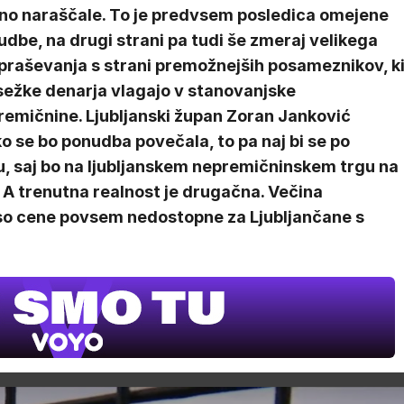
no naraščale. To je predvsem posledica omejene
dbe, na drugi strani pa tudi še zmeraj velikega
praševanja s strani premožnejših posameznikov, k
sežke denarja vlagajo v stanovanjske
remičnine. Ljubljanski župan Zoran Janković
o se bo ponudba povečala, to pa naj bi se po
, saj bo na ljubljanskem nepremičninskem trgu na
 A trenutna realnost je drugačna. Večina
 so cene povsem nedostopne za Ljubljančane s