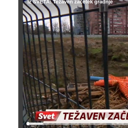
Iz SVETA: Težaven začetek gradnje
Loaded
: