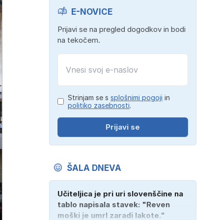
E-NOVICE
Prijavi se na pregled dogodkov in bodi
na tekočem.
Strinjam se s
splošnimi pogoji
in
politiko zasebnosti
.
Prijavi se
ŠALA DNEVA
Učiteljica je pri uri slovenščine na
tablo napisala stavek: "Reven
moški je umrl zaradi lakote."