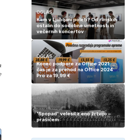
OGLAS
Kam v Ljubljani poleti? Od rimskih
ostalin do sodobne umetnosti in
večernih koncertov
OGLAS
Konec podpore za Office 2021:
a
čas je za prehod na Office 2024
e
Pro za 19,99 €
'Spopad' velesil z eno žrtvijo –
prašičem