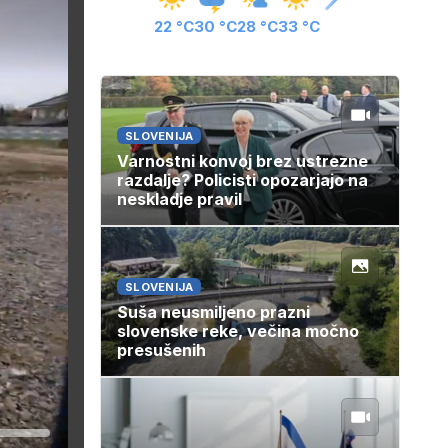
22 °C
30 °C
28 °C
33 °C
SLOVENIJA
Varnostni konvoj brez ustrezne
razdalje? Policisti opozarjajo na
neskladje pravil
SLOVENIJA
Suša neusmiljeno prazni
slovenske reke, večina močno
presušenih