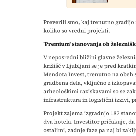
Preverili smo, kaj trenutno gradijo 
koliko so vredni projekti.
'Premium' stanovanja ob železniški
V neposredni bližini glavne železn
križišč v Ljubljani se je pred kratk
Mendota Invest, trenutno na obeh s
gradbena dela, vključno z izkopava
arheološkimi raziskavami so se zak
infrastruktura in logistični izzivi,
Projekt zajema izgradnjo 187 stano
dva hotela. Investitor pričakuje, d
ostalimi, zadnje faze pa naj bi zaklj