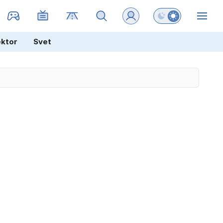
Preklopi barvni na
ZIN
ektor
Svet