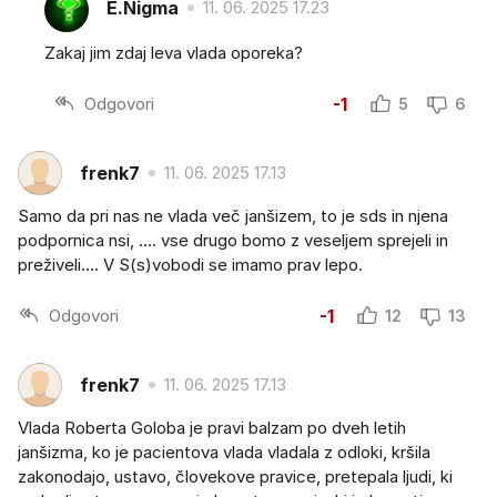
E.Nigma
11. 06. 2025 17.23
Zakaj jim zdaj leva vlada oporeka?
Odgovori
-1
5
6
frenk7
11. 06. 2025 17.13
Samo da pri nas ne vlada več janšizem, to je sds in njena
podpornica nsi, …. vse drugo bomo z veseljem sprejeli in
preživeli…. V S(s)vobodi se imamo prav lepo.
Odgovori
-1
12
13
frenk7
11. 06. 2025 17.13
Vlada Roberta Goloba je pravi balzam po dveh letih
janšizma, ko je pacientova vlada vladala z odloki, kršila
zakonodajo, ustavo, človekove pravice, pretepala ljudi, ki