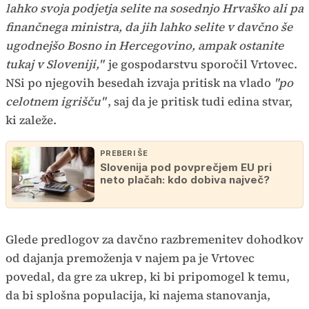
lahko svoja podjetja selite na sosednjo Hrvaško ali pa
finančnega ministra, da jih lahko selite v davčno še
ugodnejšo Bosno in Hercegovino, ampak ostanite
tukaj v Sloveniji,"
je gospodarstvu sporočil Vrtovec.
NSi po njegovih besedah izvaja pritisk na vlado
"po
celotnem igrišču"
, saj da je pritisk tudi edina stvar,
ki zaleže.
PREBERI ŠE
Slovenija pod povprečjem EU pri
neto plačah: kdo dobiva največ?
Glede predlogov za davčno razbremenitev dohodkov
od dajanja premoženja v najem pa je Vrtovec
povedal, da gre za ukrep, ki bi pripomogel k temu,
da bi splošna populacija, ki najema stanovanja,