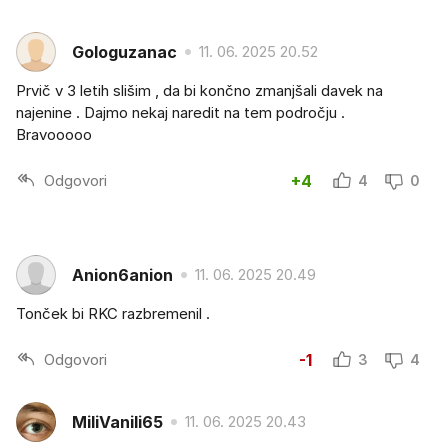
Gologuzanac
11. 06. 2025 20.52
Prvič v 3 letih slišim , da bi končno zmanjšali davek na
najenine . Dajmo nekaj naredit na tem področju .
Bravooooo
Odgovori
+4
4
0
Anion6anion
11. 06. 2025 20.49
Tonček bi RKC razbremenil .
Odgovori
-1
3
4
MiliVanili65
11. 06. 2025 20.43