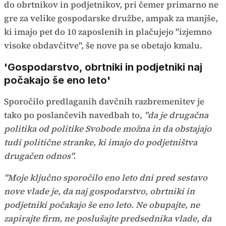
do obrtnikov in podjetnikov, pri čemer primarno ne
gre za velike gospodarske družbe, ampak za manjše,
ki imajo pet do 10 zaposlenih in plačujejo "izjemno
visoke obdavčitve", še nove pa se obetajo kmalu.
'Gospodarstvo, obrtniki in podjetniki naj
počakajo še eno leto'
Sporočilo predlaganih davčnih razbremenitev je
tako po poslančevih navedbah to,
"da je drugačna
politika od politike Svobode možna in da obstajajo
tudi politične stranke, ki imajo do podjetništva
drugačen odnos".
"Moje ključno sporočilo eno leto dni pred sestavo
nove vlade je, da naj gospodarstvo, obrtniki in
podjetniki počakajo še eno leto. Ne obupajte, ne
zapirajte firm, ne poslušajte predsednika vlade, da