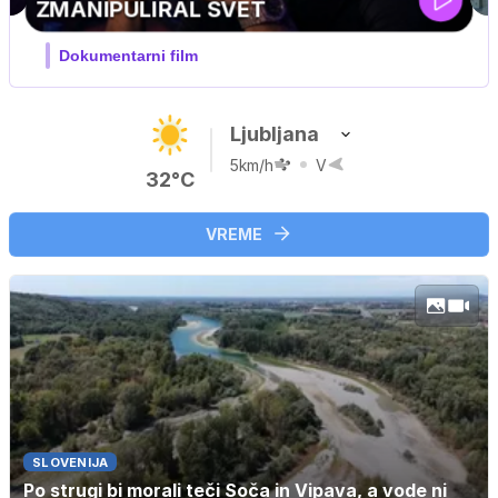
MOJ PRIJATELJ PINGVIN
Film meseca / družinski, pustolovski
Ljubljana
5km/h
V
32°C
VREME
SLOVENIJA
Po strugi bi morali teči Soča in Vipava, a vode ni