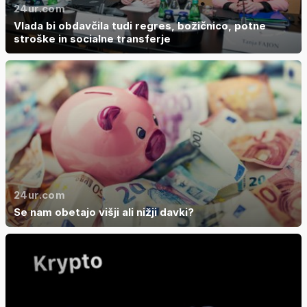
24ur.com
Vlada bi obdavčila tudi regres, božičnico, potne
stroške in socialne transferje
24ur.com
Se nam obetajo višji ali nižji davki?