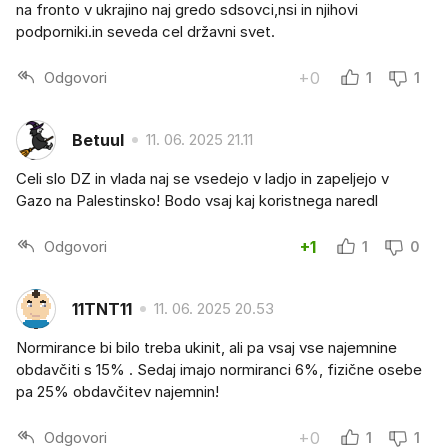
na fronto v ukrajino naj gredo sdsovci,nsi in njihovi
podporniki.in seveda cel državni svet.
Odgovori
+0
1
1
Betuul
11. 06. 2025 21.11
Celi slo DZ in vlada naj se vsedejo v ladjo in zapeljejo v
Gazo na Palestinsko! Bodo vsaj kaj koristnega naredl
Odgovori
+1
1
0
11TNT11
11. 06. 2025 20.53
Normirance bi bilo treba ukinit, ali pa vsaj vse najemnine
obdavčiti s 15% . Sedaj imajo normiranci 6%, fizične osebe
pa 25% obdavčitev najemnin!
Odgovori
+0
1
1