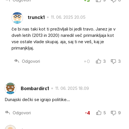
trunck1
11. 06. 2025 20.05
če bi nas taki kot ti preživljali bi jedli travo. Janez je v
dveh letih (2013 in 2020) naredil več primankljaja kot
vse ostale vlade skupaj. aja, saj ti ne veš, kaj je
primanjkljaj.
Odgovori
+0
3
3
Bombardirc1
11. 06. 2025 18.09
Dunajski dečki se igrajo politike...
Odgovori
-4
5
9