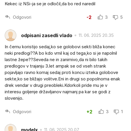
Kekec iz NSi-ja se je odločil,da bo red naredil
Odgovori
-2
3
5
odpisani zasedli vlado
11. 06. 2025 20.35
In čemu koristijo sedaj,ko se golobovi sekti bliža konec
neki predlogi??A bo kdo vrnil kaj od tega,ko si je napolnil
lastne žepe??Seveda ne in zanimivo,da ni bilo takih
predlogov v trajanju 3.let ampak se od vseh strank
pojavljajo ravno komaj sedaj proti koncu izteka golobove
sekte,ko se bližajo volitve.Eni in drugi so popolnoma enak
drek vendar v drugi preobleki.Kdorkoli pride mu je v
interesu goljenje državljanov najmanj pa kar se godi z
slovenijo.
Odgovori
+2
3
1
modelx
11. 06. 2025 20.07