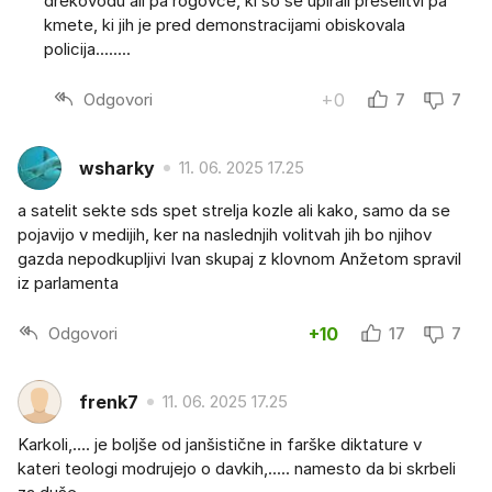
drekovodu ali pa rogovce, ki so se upirali preselitvi pa
kmete, ki jih je pred demonstracijami obiskovala
policija........
Odgovori
+0
7
7
wsharky
11. 06. 2025 17.25
a satelit sekte sds spet strelja kozle ali kako, samo da se
pojavijo v medijih, ker na naslednjih volitvah jih bo njihov
gazda nepodkupljivi Ivan skupaj z klovnom Anžetom spravil
iz parlamenta
Odgovori
+10
17
7
frenk7
11. 06. 2025 17.25
Karkoli,…. je boljše od janšistične in farške diktature v
kateri teologi modrujejo o davkih,..... namesto da bi skrbeli