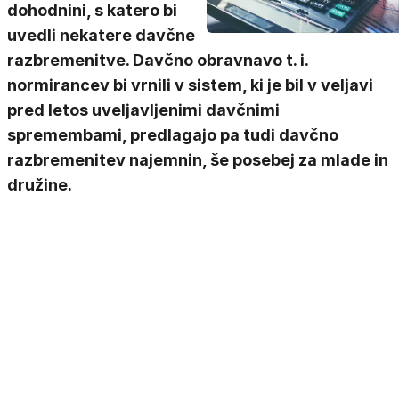
dohodnini, s katero bi
uvedli nekatere davčne
razbremenitve. Davčno obravnavo t. i.
normirancev bi vrnili v sistem, ki je bil v veljavi
pred letos uveljavljenimi davčnimi
spremembami, predlagajo pa tudi davčno
razbremenitev najemnin, še posebej za mlade in
družine.