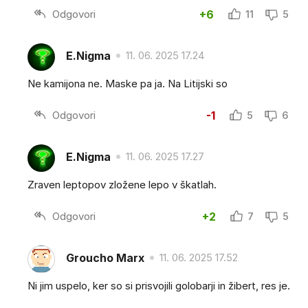
Odgovori
+6
11
5
E.Nigma
11. 06. 2025 17.24
Ne kamijona ne. Maske pa ja. Na Litijski so
Odgovori
-1
5
6
E.Nigma
11. 06. 2025 17.27
Zraven leptopov zložene lepo v škatlah.
Odgovori
+2
7
5
Groucho Marx
11. 06. 2025 17.52
Ni jim uspelo, ker so si prisvojili golobarji in žibert, res je.