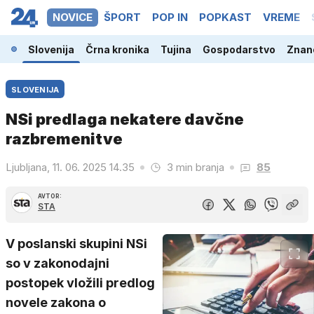
NOVICE
ŠPORT
POP IN
POPKAST
VREME
Slovenija
Črna kronika
Tujina
Gospodarstvo
Znano
SLOVENIJA
NSi predlaga nekatere davčne
razbremenitve
Ljubljana, 11. 06. 2025 14.35
3 min branja
85
AVTOR:
STA
V poslanski skupini NSi
so v zakonodajni
postopek vložili predlog
novele zakona o