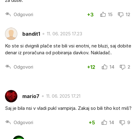
za duše.
Odgovori
+3
15
12
bandit1
11. 06. 2025 17.23
Ko ste si dvignili plače ste bili vsi enotni, ne bluzi, saj dobite
denar iz proračuna od pobiranja davkov. Nakladač.
Odgovori
+12
14
2
mario7
11. 06. 2025 17.21
Saj je bila nsi v vladi pukl vampirja. Zakaj so bili tiho kot miš?
Odgovori
+5
14
9