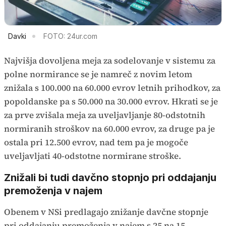
Davki
FOTO: 24ur.com
Najvišja dovoljena meja za sodelovanje v sistemu za
polne normirance se je namreč z novim letom
znižala s 100.000 na 60.000 evrov letnih prihodkov, za
popoldanske pa s 50.000 na 30.000 evrov. Hkrati se je
za prve zvišala meja za uveljavljanje 80-odstotnih
normiranih stroškov na 60.000 evrov, za druge pa je
ostala pri 12.500 evrov, nad tem pa je mogoče
uveljavljati 40-odstotne normirane stroške.
Znižali bi tudi davčno stopnjo pri oddajanju
premoženja v najem
Obenem v NSi predlagajo znižanje davčne stopnje
pri oddajanju premoženja v najem s 25 na 15