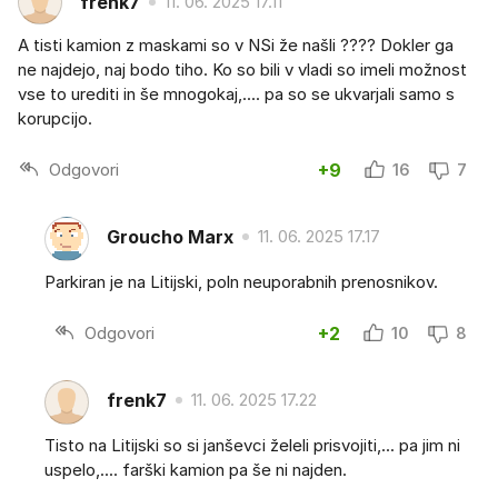
frenk7
11. 06. 2025 17.11
A tisti kamion z maskami so v NSi že našli ???? Dokler ga
ne najdejo, naj bodo tiho. Ko so bili v vladi so imeli možnost
vse to urediti in še mnogokaj,.... pa so se ukvarjali samo s
korupcijo.
Odgovori
+9
16
7
Groucho Marx
11. 06. 2025 17.17
Parkiran je na Litijski, poln neuporabnih prenosnikov.
Odgovori
+2
10
8
frenk7
11. 06. 2025 17.22
Tisto na Litijski so si janševci želeli prisvojiti,... pa jim ni
uspelo,.... farški kamion pa še ni najden.