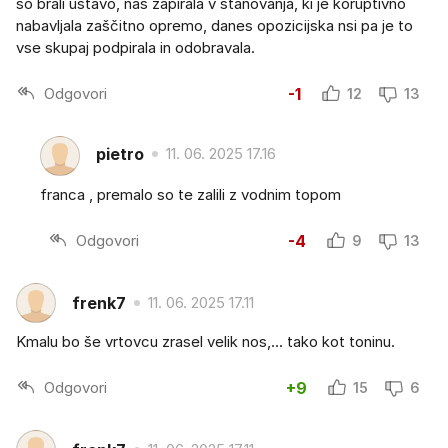
so brali ustavo, nas zapirala v stanovanja, ki je koruptivno
nabavljala zaščitno opremo, danes opozicijska nsi pa je to
vse skupaj podpirala in odobravala.
Odgovori
-1
12
13
pietro
11. 06. 2025 17.16
franca , premalo so te zalili z vodnim topom
Odgovori
-4
9
13
frenk7
11. 06. 2025 17.11
Kmalu bo še vrtovcu zrasel velik nos,... tako kot toninu.
Odgovori
+9
15
6