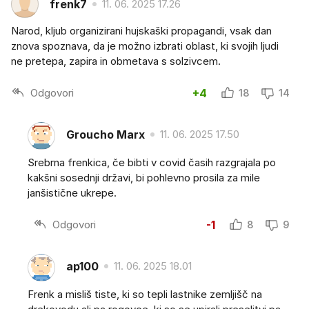
frenk7
11. 06. 2025 17.26
Narod, kljub organizirani hujskaški propagandi, vsak dan
znova spoznava, da je možno izbrati oblast, ki svojih ljudi
ne pretepa, zapira in obmetava s solzivcem.
Odgovori
+4
18
14
Groucho Marx
11. 06. 2025 17.50
Srebrna frenkica, če bibti v covid časih razgrajala po
kakšni sosednji državi, bi pohlevno prosila za mile
janšistične ukrepe.
Odgovori
-1
8
9
ap100
11. 06. 2025 18.01
Frenk a misliš tiste, ki so tepli lastnike zemljišč na