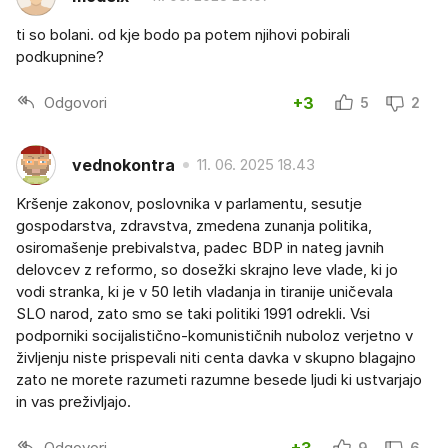
ti so bolani. od kje bodo pa potem njihovi pobirali
podkupnine?
Odgovori
+3
5
2
vednokontra
11. 06. 2025 18.43
Kršenje zakonov, poslovnika v parlamentu, sesutje
gospodarstva, zdravstva, zmedena zunanja politika,
osiromašenje prebivalstva, padec BDP in nateg javnih
delovcev z reformo, so dosežki skrajno leve vlade, ki jo
vodi stranka, ki je v 50 letih vladanja in tiranije uničevala
SLO narod, zato smo se taki politiki 1991 odrekli. Vsi
podporniki socijalistično-komunističnih nuboloz verjetno v
življenju niste prispevali niti centa davka v skupno blagajno
zato ne morete razumeti razumne besede ljudi ki ustvarjajo
in vas preživljajo.
Odgovori
+3
9
6