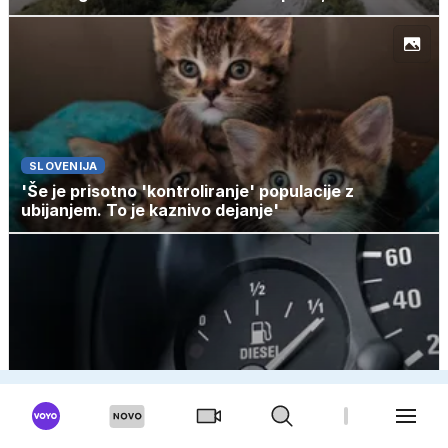
SLOVENIJA
'Še je prisotno 'kontroliranje' populacije z
ubijanjem. To je kaznivo dejanje'
GOSPODARSTVO
Goriva bi se lahko občutno pocenila: dizel tudi za
več kot 10 centov