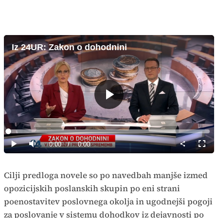
Iz 24UR: Zakon o dohodnini
Predvajaj
Loaded
:
0%
Current
0:00
/
Duration
0:00
Predvajaj
Tiho
Celoz
način
Time
Cilji predloga novele so po navedbah manjše izmed
opozicijskih poslanskih skupin po eni strani
poenostavitev poslovnega okolja in ugodnejši pogoji
za poslovanje v sistemu dohodkov iz dejavnosti po