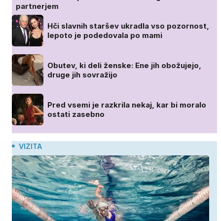
partnerjem
Hči slavnih staršev ukradla vso pozornost,
lepoto je podedovala po mami
Obutev, ki deli ženske: Ene jih obožujejo,
druge jih sovražijo
Pred vsemi je razkrila nekaj, kar bi moralo
ostati zasebno
VIZITA