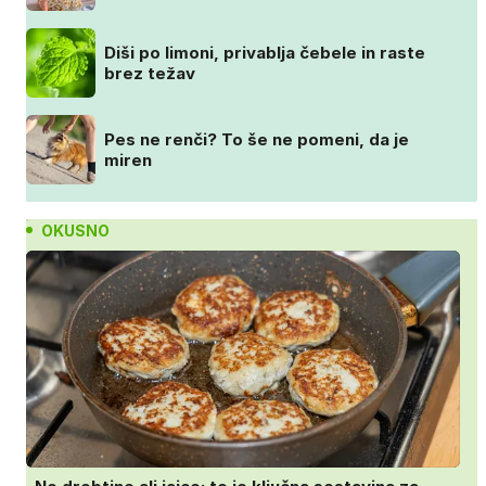
Diši po limoni, privablja čebele in raste
brez težav
Pes ne renči? To še ne pomeni, da je
miren
OKUSNO