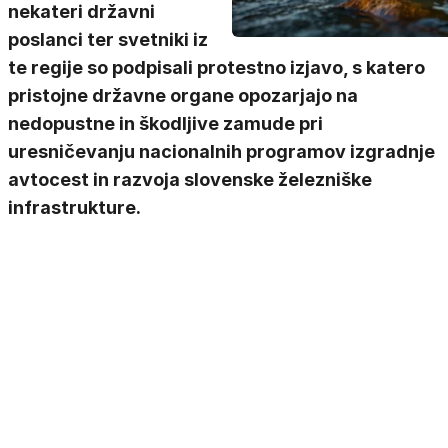
nekateri državni
poslanci ter svetniki iz
te regije so podpisali protestno izjavo, s katero
pristojne državne organe opozarjajo na
nedopustne in škodljive zamude pri
uresničevanju nacionalnih programov izgradnje
avtocest in razvoja slovenske železniške
infrastrukture.