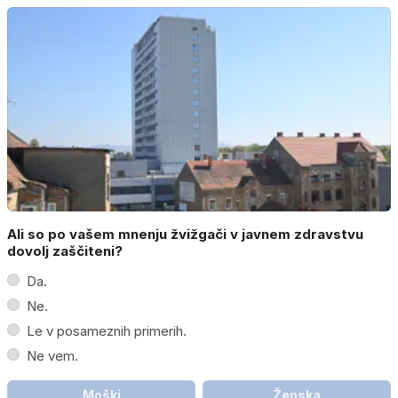
Ali so po vašem mnenju žvižgači v javnem zdravstvu
dovolj zaščiteni?
Da.
Ne.
Le v posameznih primerih.
Ne vem.
Moški
Ženska