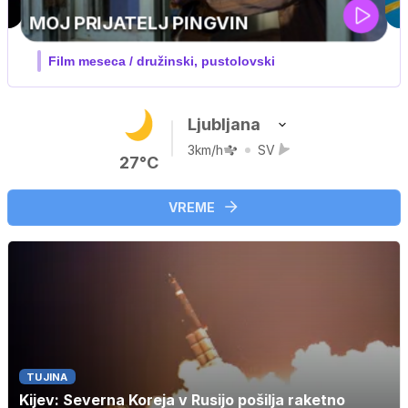
IQ 160
Nova hrvaška serija
Ljubljana
3km/h
SV
27°C
VREME
TUJINA
Kijev: Severna Koreja v Rusijo pošilja raketno