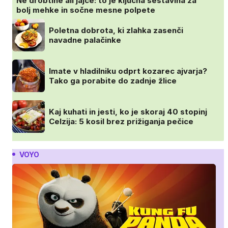
Ne drobtine ali jajce: to je ključna sestavina za
bolj mehke in sočne mesne polpete
Poletna dobrota, ki zlahka zasenči
navadne palačinke
Imate v hladilniku odprt kozarec ajvarja?
Tako ga porabite do zadnje žlice
Kaj kuhati in jesti, ko je skoraj 40 stopinj
Celzija: 5 kosil brez prižiganja pečice
VOYO