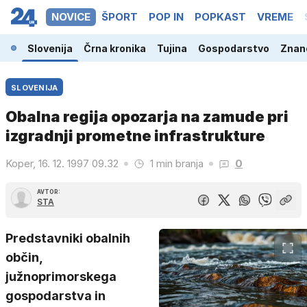
NOVICE
ŠPORT
POP IN
POPKAST
VREME
Slovenija
Črna kronika
Tujina
Gospodarstvo
Znano
SLOVENIJA
Obalna regija opozarja na zamude pri
izgradnji prometne infrastrukture
Koper, 16. 12. 1997 09.32
1 min branja
0
AVTOR:
STA
Predstavniki obalnih
občin,
južnoprimorskega
gospodarstva in