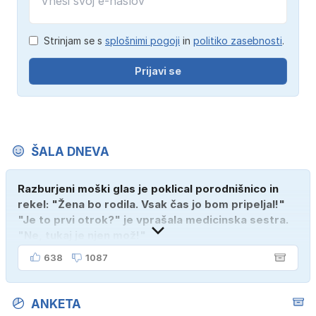
Strinjam se s
splošnimi pogoji
in
politiko zasebnosti
.
Prijavi se
ŠALA DNEVA
Razburjeni moški glas je poklical porodnišnico in
rekel: "Žena bo rodila. Vsak čas jo bom pripeljal!"
"Je to prvi otrok?" je vprašala medicinska sestra.
"Ne, tukaj je njen mož!"
638
1087
ANKETA