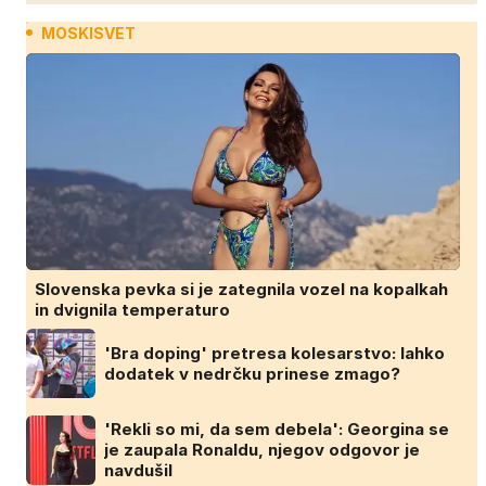
MOSKISVET
Slovenska pevka si je zategnila vozel na kopalkah
in dvignila temperaturo
'Bra doping' pretresa kolesarstvo: lahko
dodatek v nedrčku prinese zmago?
'Rekli so mi, da sem debela': Georgina se
je zaupala Ronaldu, njegov odgovor je
navdušil