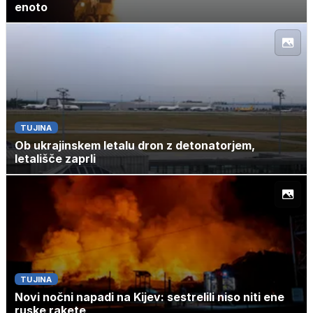
enoto
TUJINA
Ob ukrajinskem letalu dron z detonatorjem,
letališče zaprli
TUJINA
Novi nočni napadi na Kijev: sestrelili niso niti ene
ruske rakete