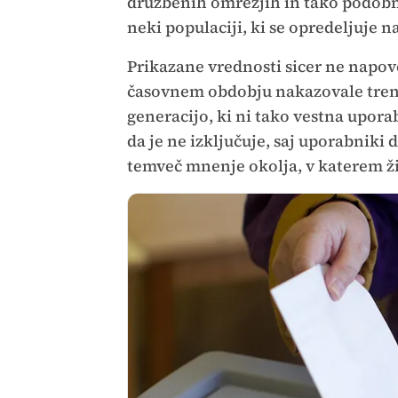
družbenih omrežjih in tako podobn
neki populaciji, ki se opredeljuje 
Prikazane vrednosti sicer ne napove
časovnem obdobju nakazovale trend
generacijo, ki ni tako vestna upora
da je ne izključuje, saj uporabniki
temveč mnenje okolja, v katerem ži