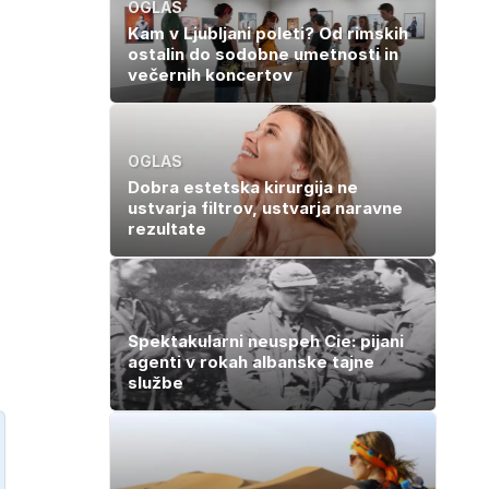
OGLAS
Kam v Ljubljani poleti? Od rimskih
ostalin do sodobne umetnosti in
večernih koncertov
OGLAS
Dobra estetska kirurgija ne
ustvarja filtrov, ustvarja naravne
rezultate
Spektakularni neuspeh Cie: pijani
agenti v rokah albanske tajne
službe