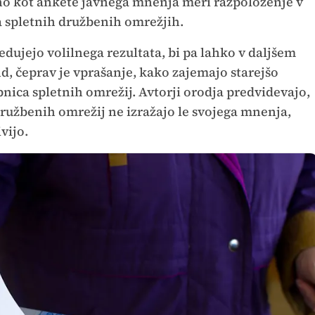
o kot ankete javnega mnenja meri razpoloženje v
na spletnih družbenih omrežjih.
dujejo volilnega rezultata, bi pa lahko v daljšem
, čeprav je vprašanje, kako zajemajo starejšo
bnica spletnih omrežij. Avtorji orodja predvidevajo,
 družbenih omrežij ne izražajo le svojega mnenja,
vijo.