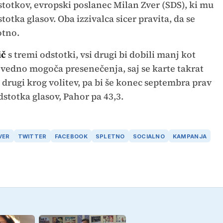
stotkov, evropski poslanec Milan Zver (SDS), ki mu
totka glasov. Oba izzivalca sicer pravita, da se
otno.
ič
s tremi odstotki, vsi drugi bi dobili manj kot
 vedno mogoča presenečenja, saj se karte takrat
 drugi krog volitev, pa bi še konec septembra prav
dstotka glasov, Pahor pa 43,3.
VER
TWITTER
FACEBOOK
SPLETNO
SOCIALNO
KAMPANJA