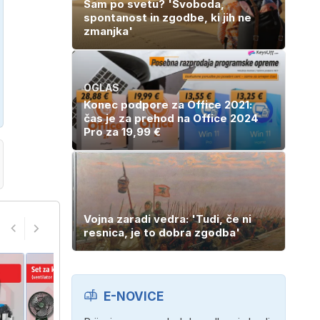
Sam po svetu? 'Svoboda,
spontanost in zgodbe, ki jih ne
zmanjka'
OGLAS
Konec podpore za Office 2021:
čas je za prehod na Office 2024
Pro za 19,99 €
Vojna zaradi vedra: 'Tudi, če ni
resnica, je to dobra zgodba'
E-NOVICE