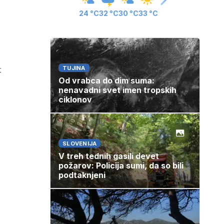
24 °C
32 °C
30 °C
33 °C
t
TUJINA
Od vrabca do dim suma:
nenavadni svet imen tropskih
ciklonov
SLOVENIJA
V treh tednih gasili devet
požarov: Policija sumi, da so bili
podtaknjeni