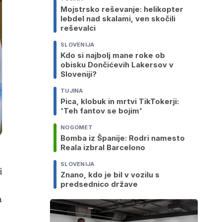
Mojstrsko reševanje: helikopter
lebdel nad skalami, ven skočili
reševalci
SLOVENIJA
Kdo si najbolj mane roke ob
obisku Dončićevih Lakersov v
Sloveniji?
TUJINA
Pica, klobuk in mrtvi TikTokerji:
'Teh fantov se bojim'
NOGOMET
Bomba iz Španije: Rodri namesto
Reala izbral Barcelono
SLOVENIJA
i
Znano, kdo je bil v vozilu s
predsednico države
a