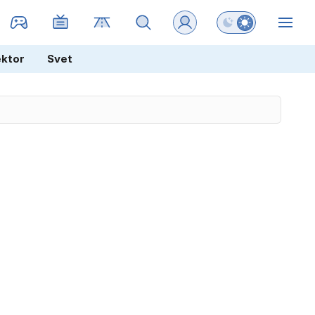
Preklopi barvni na
ZIN
ektor
Svet