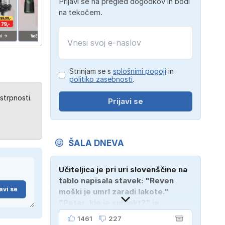
Prijavi se na pregled dogodkov in bodi
na tekočem.
Strinjam se s
splošnimi pogoji
in
politiko zasebnosti
.
strpnosti.
Prijavi se
ŠALA DNEVA
Učiteljica je pri uri slovenščine na
tablo napisala stavek: "Reven
avi se
moški je umrl zaradi lakote."
"Peter, kje je subjekt?" je
vprašala. "Verjetno na
1461
227
pokopališču!"