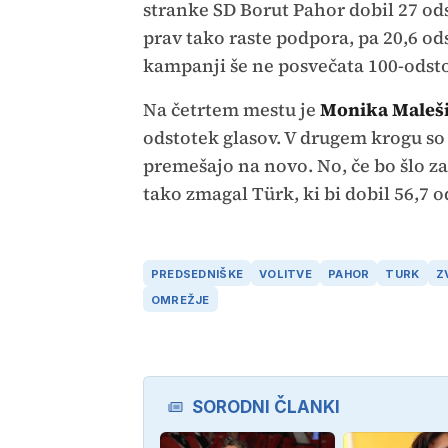
stranke SD Borut Pahor dobil 27 od
prav tako raste podpora, pa 20,6 ods
kampanji še ne posvečata 100-odst
Na četrtem mestu je
Monika Maleš
odstotek glasov. V drugem krogu so
premešajo na novo. No, če bo šlo za
tako zmagal Türk, ki bi dobil 56,7 o
PREDSEDNIŠKE
VOLITVE
PAHOR
TURK
Z
OMREŽJE
SORODNI ČLANKI