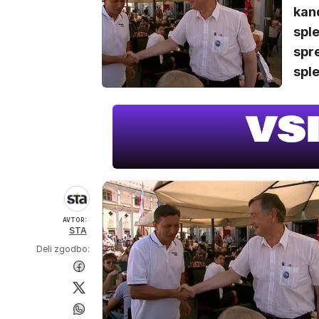
kand
sple
spre
sple
AVTOR:
STA
Deli zgodbo: