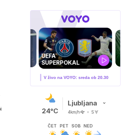
UEFA
SUPERPOKAL
V živo na VOYO: sreda ob 20.30
,
Ljubljana
i
24°C
4km/h
S
ČET
PET
SOB
NED