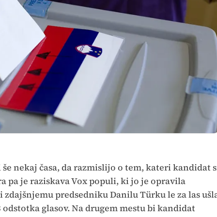
še nekaj časa, da razmislijo o tem, kateri kandidat s
 pa je raziskava Vox populi, ki jo je opravila
i zdajšnjemu predsedniku Danilu Türku le za las ušl
3 odstotka glasov. Na drugem mestu bi kandidat