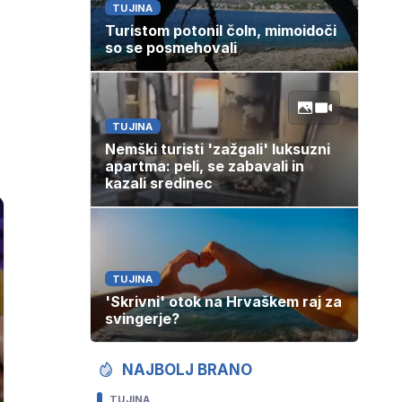
TUJINA
Turistom potonil čoln, mimoidoči
so se posmehovali
TUJINA
Nemški turisti 'zažgali' luksuzni
apartma: peli, se zabavali in
kazali sredinec
TUJINA
'Skrivni' otok na Hrvaškem raj za
svingerje?
NAJBOLJ BRANO
TUJINA