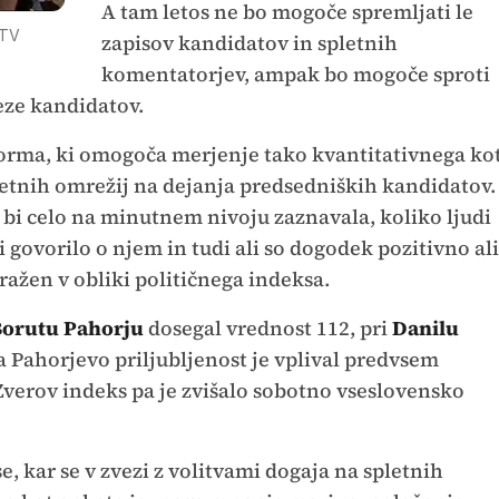
A tam letos ne bo mogoče spremljati le
 TV
zapisov kandidatov in spletnih
komentatorjev, ampak bo mogoče sproti
eze kandidatov.
forma, ki omogoča merjenje tako kvantitativnega ko
etnih omrežij na dejanja predsedniških kandidatov.
bi celo na minutnem nivoju zaznavala, koliko ljudi
 govorilo o njem in tudi ali so dogodek pozitivno ali
zražen v obliki političnega indeksa.
orutu Pahorju
dosegal vrednost 112, pri
Danilu
a Pahorjevo priljubljenost je vplival predvsem
 Zverov indeks pa je zvišalo sobotno vseslovensko
e, kar se v zvezi z volitvami dogaja na spletnih