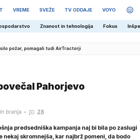
T
VREME
SVEŽE
TV ODDAJE
VOYO
MAGA
ospodarstvo
Znanost in tehnologija
Fokus
Inšp
mesto Reala izbral Barcelono
lo požar, pomagali tudi AirTractorji
povečal Pahorjevo
in branja
28
šnja predsedniška kampanja naj bi bila po zaslugi
e nekaj skromnejša, kar najbrž pomeni, da bodo