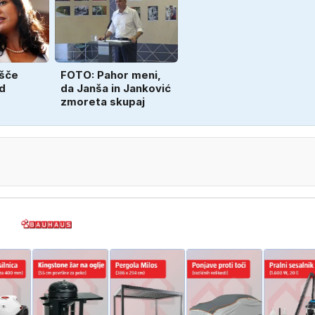
išče
FOTO: Pahor meni,
d
da Janša in Janković
zmoreta skupaj