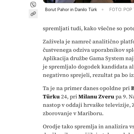
Borut Pahor in Danilo Türk
FOTO: POP
spremljati tudi, kako všečne so pot
Zaživela je namreč analitično plat
čustvenega odziva uporabnikov spl
Aplikacija družbe Gama System naj 
je spremljalo dogodek kandidata ali
negativno sprejeli, rezultat pa bo i
Ta je na primer danes opoldne pri
B
Türku
24, pri
Milanu Zveru
pa 9. N
nastop v oddaji hrvaške televizije,
zborovanje v Mariboru.
Orodje tako spremlja in analizira vs