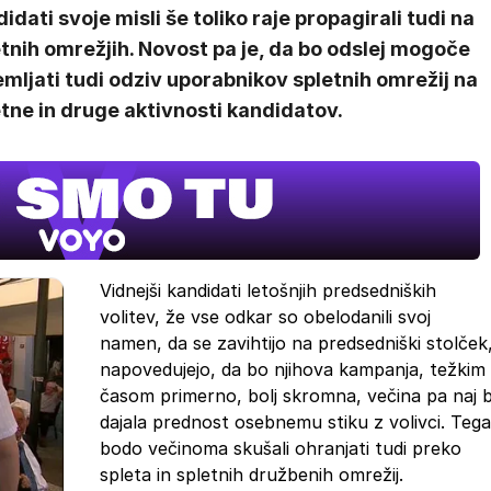
idati svoje misli še toliko raje propagirali tudi na
tnih omrežjih. Novost pa je, da bo odslej mogoče
mljati tudi odziv uporabnikov spletnih omrežij na
tne in druge aktivnosti kandidatov.
Vidnejši kandidati letošnjih predsedniških
volitev, že vse odkar so obelodanili svoj
namen, da se zavihtijo na predsedniški stolček
napovedujejo, da bo njihova kampanja, težkim
časom primerno, bolj skromna, večina pa naj b
dajala prednost osebnemu stiku z volivci. Tega
bodo večinoma skušali ohranjati tudi preko
spleta in spletnih družbenih omrežij.