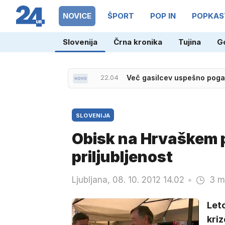
NOVICE
ŠPORT
POP IN
POPKAS
Slovenija
Črna kronika
Tujina
G
20.32
Bomba iz Španije: Rodri na
22.04
Več gasilcev uspešno pogasi
SLOVENIJA
Obisk na Hrvaškem 
priljubljenost
Ljubljana, 08. 10. 2012 14.02
3 m
Leto
kriz