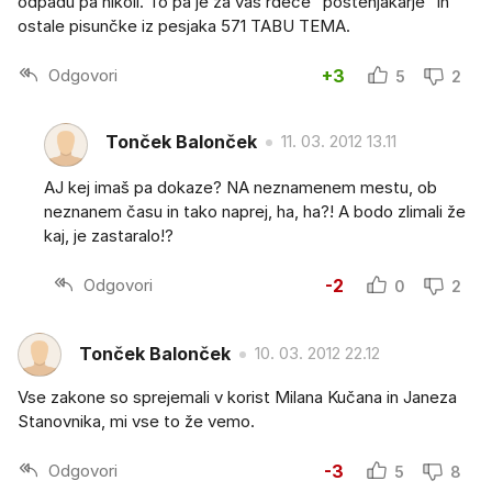
odpadu pa nikoli. To pa je za vas rdeče "poštenjakarje" in
ostale pisunčke iz pesjaka 571 TABU TEMA.
Odgovori
+3
5
2
Tonček Balonček
11. 03. 2012 13.11
AJ kej imaš pa dokaze? NA neznamenem mestu, ob
neznanem času in tako naprej, ha, ha?! A bodo zlimali že
kaj, je zastaralo!?
Odgovori
-2
0
2
Tonček Balonček
10. 03. 2012 22.12
Vse zakone so sprejemali v korist Milana Kučana in Janeza
Stanovnika, mi vse to že vemo.
Odgovori
-3
5
8