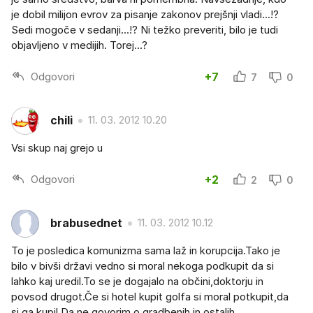
je dobil milijon evrov za pisanje zakonov prejšnji vladi...!?
Sedi mogoče v sedanji...!? Ni težko preveriti, bilo je tudi
objavljeno v medijih. Torej...?
Odgovori
+7
7
0
chili
11. 03. 2012 10.20
Vsi skup naj grejo u
Odgovori
+2
2
0
brabusednet
11. 03. 2012 10.12
To je posledica komunizma sama laž in korupcija.Tako je
bilo v bivši državi vedno si moral nekoga podkupit da si
lahko kaj uredil.To se je dogajalo na občini,doktorju in
povsod drugot.Če si hotel kupit golfa si moral potkupit,da
si ga kupil.Da ne govorim o gradbenih in ostalih