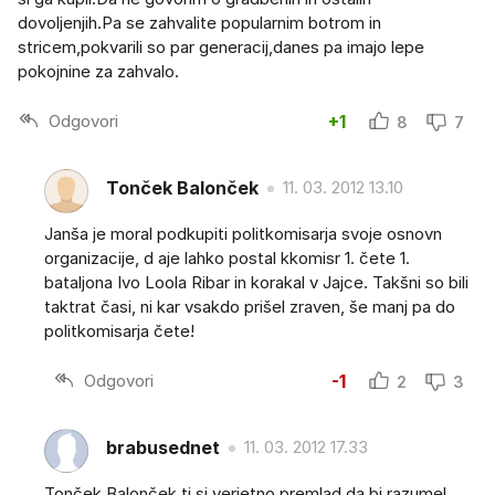
dovoljenjih.Pa se zahvalite popularnim botrom in
stricem,pokvarili so par generacij,danes pa imajo lepe
pokojnine za zahvalo.
Odgovori
+1
8
7
Tonček Balonček
11. 03. 2012 13.10
Janša je moral podkupiti politkomisarja svoje osnovn
organizacije, d aje lahko postal kkomisr 1. čete 1.
bataljona Ivo Loola Ribar in korakal v Jajce. Takšni so bili
taktrat časi, ni kar vsakdo prišel zraven, še manj pa do
politkomisarja čete!
Odgovori
-1
2
3
brabusednet
11. 03. 2012 17.33
Tonček Balonček,ti si verjetno premlad,da bi razumel