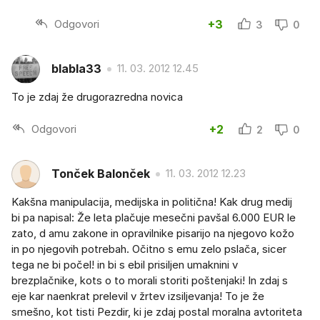
Odgovori
+3
3
0
blabla33
11. 03. 2012 12.45
To je zdaj že drugorazredna novica
Odgovori
+2
2
0
Tonček Balonček
11. 03. 2012 12.23
Kakšna manipulacija, medijska in politična! Kak drug medij
bi pa napisal: Že leta plačuje mesečni pavšal 6.000 EUR le
zato, d amu zakone in opravilnike pisarijo na njegovo kožo
in po njegovih potrebah. Očitno s emu zelo pslača, sicer
tega ne bi počel! in bi s ebil prisiljen umaknini v
brezplačnike, kots o to morali storiti poštenjaki! In zdaj s
eje kar naenkrat prelevil v žrtev izsiljevanja! To je že
smešno, kot tisti Pezdir, ki je zdaj postal moralna avtoriteta