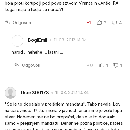
boja proti korupciji pod povelsztvom Viranta in JAnše. PA
koga imajo ti ljudje za norca?!
Odgovori
-1
3
4
BogiEmil
11. 03. 2012 14.04
narod .. hehehe ... lastni ....
Odgovori
+0
1
1
User300173
11. 03. 2012 10.34
"Se je to dogajalo v prejšnjem mandatu". Tako navaja. Lov
na čarovnice...!? Ja. Imena v javnost, anonimno je zelo lepa
stvar. Nobeden me ne bo prepričal, da se je to dogajalo
samo v prejšnjem mandatu. Denar ne pozna politike, katera
je samo sredstvo, barva ni pomembna. Navsezadnje, kdo