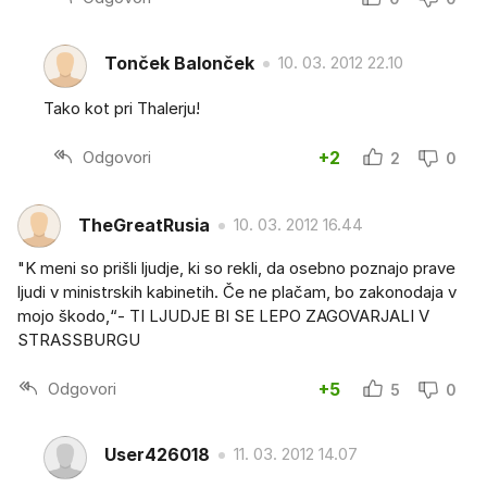
Tonček Balonček
10. 03. 2012 22.10
Tako kot pri Thalerju!
Odgovori
+2
2
0
TheGreatRusia
10. 03. 2012 16.44
"K meni so prišli ljudje, ki so rekli, da osebno poznajo prave
ljudi v ministrskih kabinetih. Če ne plačam, bo zakonodaja v
mojo škodo,“- TI LJUDJE BI SE LEPO ZAGOVARJALI V
STRASSBURGU
Odgovori
+5
5
0
User426018
11. 03. 2012 14.07