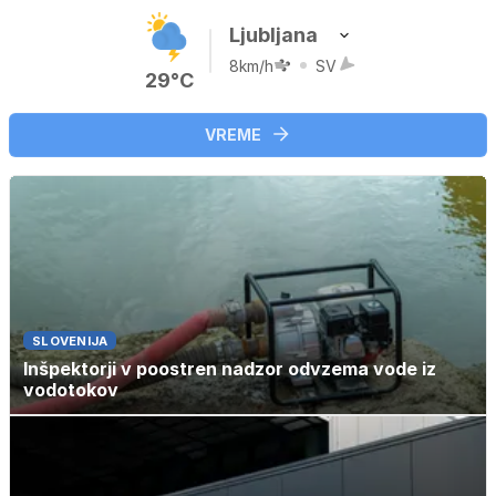
Ljubljana
8km/h
SV
29°C
VREME
SLOVENIJA
Inšpektorji v poostren nadzor odvzema vode iz
vodotokov