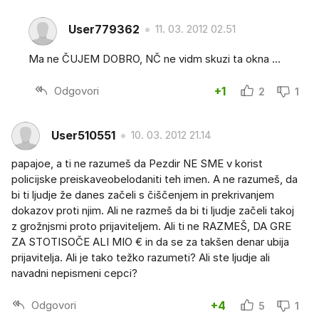
User779362
11. 03. 2012 02.51
Ma ne ČUJEM DOBRO, NČ ne vidm skuzi ta okna ...
Odgovori
+1
2
1
User510551
10. 03. 2012 21.14
papajoe, a ti ne razumeš da Pezdir NE SME v korist
policijske preiskaveobelodaniti teh imen. A ne razumeš, da
bi ti ljudje že danes začeli s čiščenjem in prekrivanjem
dokazov proti njim. Ali ne razmeš da bi ti ljudje začeli takoj
z grožnjsmi proto prijaviteljem. Ali ti ne RAZMEŠ, DA GRE
ZA STOTISOČE ALI MIO € in da se za takšen denar ubija
prijavitelja. Ali je tako težko razumeti? Ali ste ljudje ali
navadni nepismeni cepci?
Odgovori
+4
5
1