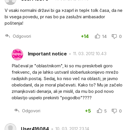
V vsaki normalni državi bi ga »zaprl in tepl« tolk časa, da ne
bi vsega povedu, pr nas bo pa zaslužni ambasador
poštenja!
Odgovori
+14
14
0
Important notice
11. 03. 2012 10.43
Plačeval je "oblastnikom", ki so mu preskrbeli goro
frekvenc, da je lahko ustvaril sloberluskonijevo mrežo
radijskih postaj. Sedaj, ko niso več na oblasti, je javno
obelodanil, da je moral plačevati. Kako to? Mu je začelo
zmanjkovati denarja, ali je mislil, da mu bo pod novo
oblastjo uspelo prekiniti "pogodbo"????
Odgovori
+5
5
0
User416084
10. 03. 2012 23.14