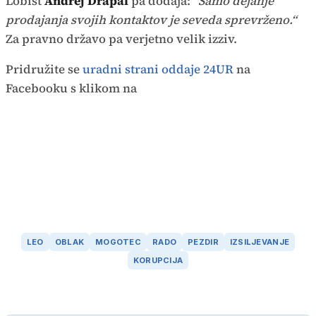
Lobist
Andrej Drapal
pa dodaja:
"Samo dejanje
prodajanja svojih kontaktov je seveda sprevrženo.“
Za pravno državo pa verjetno velik izziv.
Pridružite se
uradni strani oddaje 24UR
na
Facebooku s klikom na
LEO
OBLAK
MOGOTEC
RADO
PEZDIR
IZSILJEVANJE
KORUPCIJA