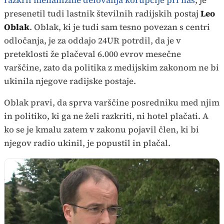
razkril mehanizme delovanja korupcije pri nas
, je
presenetil tudi lastnik številnih radijskih postaj
Leo
Oblak
. Oblak, ki je tudi sam tesno povezan s centri
odločanja, je za oddajo 24UR potrdil, da je v
preteklosti že plačeval 6.000 evrov mesečne
varščine, zato da politika z medijskim zakonom ne bi
ukinila njegove radijske postaje.
Oblak pravi, da sprva varščine posredniku med njim
in politiko, ki ga ne želi razkriti, ni hotel plačati. A
ko se je kmalu zatem v zakonu pojavil člen, ki bi
njegov radio ukinil, je popustil in plačal.