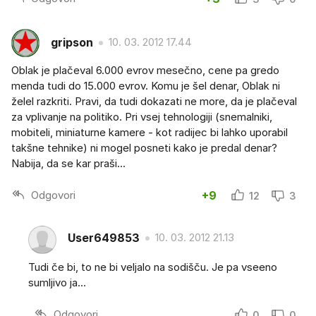
gripson
10. 03. 2012 17.44
Oblak je plačeval 6.000 evrov mesečno, cene pa gredo
menda tudi do 15.000 evrov. Komu je šel denar, Oblak ni
želel razkriti. Pravi, da tudi dokazati ne more, da je plačeval
za vplivanje na politiko. Pri vsej tehnologiji (snemalniki,
mobiteli, miniaturne kamere - kot radijec bi lahko uporabil
takšne tehnike) ni mogel posneti kako je predal denar?
Nabija, da se kar praši...
Odgovori
+9
12
3
User649853
10. 03. 2012 21.13
Tudi če bi, to ne bi veljalo na sodišču. Je pa vseeno
sumljivo ja...
Odgovori
0
0