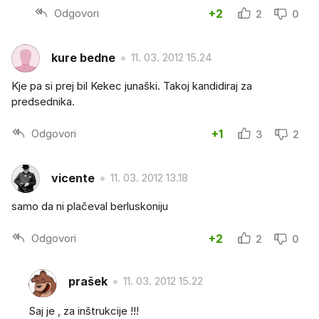
Odgovori
+2
2
0
kure bedne
11. 03. 2012 15.24
Kje pa si prej bil Kekec junaški. Takoj kandidiraj za
predsednika.
Odgovori
+1
3
2
vicente
11. 03. 2012 13.18
samo da ni plačeval berluskoniju
Odgovori
+2
2
0
prašek
11. 03. 2012 15.22
Saj je , za inštrukcije !!!