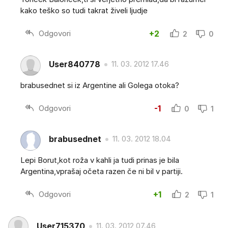
kako teško so tudi takrat živeli ljudje
Odgovori
+2
2
0
User840778
11. 03. 2012 17.46
brabusednet si iz Argentine ali Golega otoka?
Odgovori
-1
0
1
brabusednet
11. 03. 2012 18.04
Lepi Borut,kot roža v kahli ja tudi prinas je bila
Argentina,vprašaj očeta razen če ni bil v partiji.
Odgovori
+1
2
1
User715370
11. 03. 2012 07.46