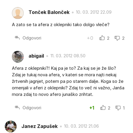
Tonček Balonček
10. 03. 2012 22.09
A zato se ta afera z oklepniki tako dolgo vleče?
Odgovori
+0
2
2
abigail
11. 03. 2012 08.50
Afera z oklepniki?! Kaj pa je to? Za kaj se je že šlo?
Zdaj je tukaj nova afera, v kateri se mora najti nekaj
žrtvenih jagnjet, potem pa po starem dalje. Koga so že
omenjali v aferi z oklepniki? Zdaj to več ni važno, Janša
mora zdaj to novo afero junaško zrihtat.
Odgovori
+1
2
1
Janez Zapušek
10. 03. 2012 21.06