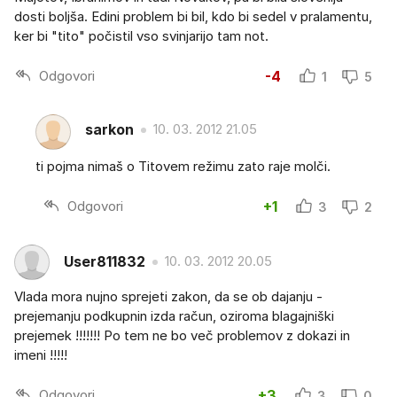
dosti boljša. Edini problem bi bil, kdo bi sedel v pralamentu,
ker bi "tito" počistil vso svinjarijo tam not.
Odgovori
-4
1
5
sarkon
10. 03. 2012 21.05
ti pojma nimaš o Titovem režimu zato raje molči.
Odgovori
+1
3
2
User811832
10. 03. 2012 20.05
Vlada mora nujno sprejeti zakon, da se ob dajanju -
prejemanju podkupnin izda račun, oziroma blagajniški
prejemek !!!!!!! Po tem ne bo več problemov z dokazi in
imeni !!!!!
Odgovori
+3
3
0