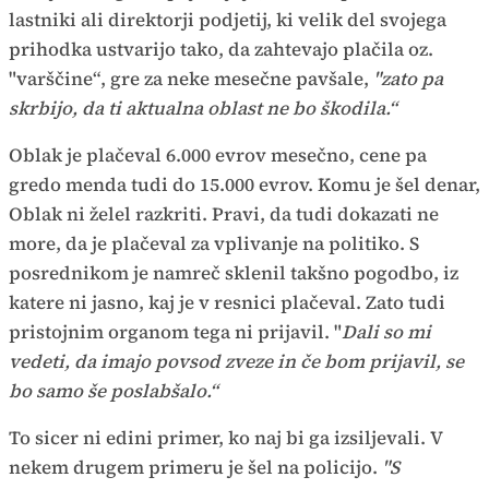
lastniki ali direktorji podjetij, ki velik del svojega
prihodka ustvarijo tako, da zahtevajo plačila oz.
"varščine“, gre za neke mesečne pavšale,
"zato pa
skrbijo, da ti aktualna oblast ne bo škodila.“
Oblak je plačeval 6.000 evrov mesečno, cene pa
gredo menda tudi do 15.000 evrov. Komu je šel denar,
Oblak ni želel razkriti. Pravi, da tudi dokazati ne
more, da je plačeval za vplivanje na politiko. S
posrednikom je namreč sklenil takšno pogodbo, iz
katere ni jasno, kaj je v resnici plačeval. Zato tudi
pristojnim organom tega ni prijavil. "
Dali so mi
vedeti, da imajo povsod zveze in če bom prijavil, se
bo samo še poslabšalo.“
To sicer ni edini primer, ko naj bi ga izsiljevali. V
nekem drugem primeru je šel na policijo.
"S