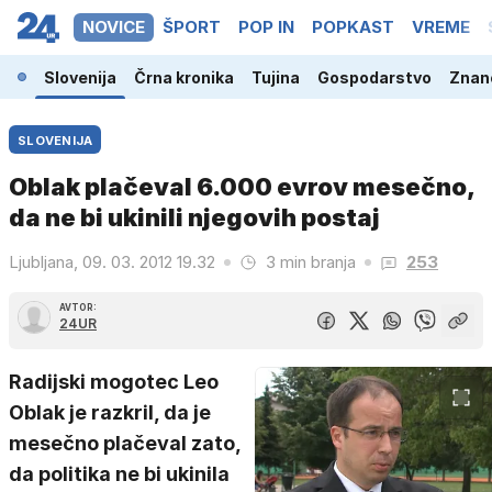
NOVICE
ŠPORT
POP IN
POPKAST
VREME
Slovenija
Črna kronika
Tujina
Gospodarstvo
Znano
SLOVENIJA
Oblak plačeval 6.000 evrov mesečno,
da ne bi ukinili njegovih postaj
Ljubljana, 09. 03. 2012 19.32
3 min branja
253
AVTOR:
24UR
Radijski mogotec Leo
Oblak je razkril, da je
mesečno plačeval zato,
da politika ne bi ukinila