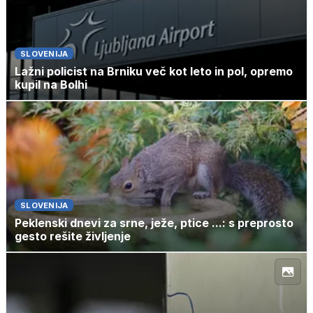
SLOVENIJA
Lažni policist na Brniku več kot leto in pol, opremo
kupil na Bolhi
SLOVENIJA
Peklenski dnevi za srne, ježe, ptice ...: s preprosto
gesto rešite življenje