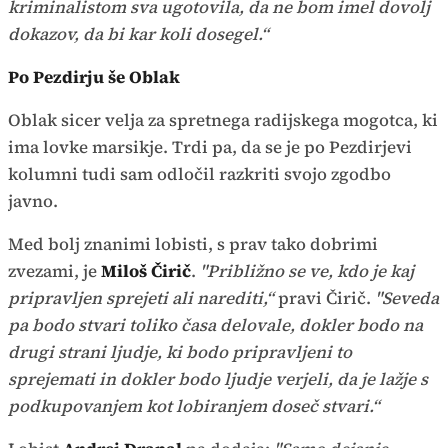
kriminalistom sva ugotovila, da ne bom imel dovolj
dokazov, da bi kar koli dosegel.“
Po Pezdirju še Oblak
Oblak sicer velja za spretnega radijskega mogotca, ki
ima lovke marsikje. Trdi pa, da se je po Pezdirjevi
kolumni tudi sam odločil razkriti svojo zgodbo
javno.
Med bolj znanimi lobisti, s prav tako dobrimi
zvezami, je
Miloš Čirič
.
"Približno se ve, kdo je kaj
pripravljen sprejeti ali narediti,“
pravi Čirič.
"Seveda
pa bodo stvari toliko časa delovale, dokler bodo na
drugi strani ljudje, ki bodo pripravljeni to
sprejemati in dokler bodo ljudje verjeli, da je lažje s
podkupovanjem kot lobiranjem doseč stvari.“