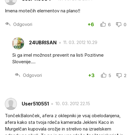
Imena motečih elementov na plano!!
Odgovori
+6
6
0
24UBRISAN
11. 03. 2012 10.29
Si ga imel možnost preverit na listi Pozitivne
Slovenije....
Odgovori
+3
5
2
User510551
10. 03. 2012 22.15
TončekBalonček, afera z oklepniki je vsaj obelodanjena,
afera kako sta tvoja rdeča kamerada Jekleni Kaco in
Murgelčan kupovala orožje in strelivo na izraelskem