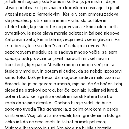
ja tolk enih ugibanj kdo komu in koliko. js pa mislim, da je
stvar podobna kot pri znanem koroškem novinarju, ki je bil
v tesni navezi z Karnerjevimi. Ker je v tem primeru zadeva
šla predaleč proti znanimi imeni v vrhu slo politike in
intelektuale, ki je sicer tesno povezana z kriminalom belih
ovratnikov, je neka glava morala odletet in žal pač njegova.
Žal pravim zato, ker ni bila največja med vsemi glavami. Pa
je to biznis, ki je vreden "samo" nekaj mio evrov. Pri
pezdircovem modelu pa je zadeva mnogo večja, saj sem
spadajo tudi provizije pri javnih naročilih in vseh javnih
transferjih, kjer pa so številke mnogo mnogo večje in se
štejejo v mrd eur. In potem ni čudno, da se nekdo izpostavi
samo tolko kolk je treba, da mogoče zadeva malo zasmrdi.
Amapak ko je pa govora o imenih, raje ne, če še hočes kdaj
plesati na otrokovi poroki, ker če izginjajo ljubljanski jureti,
potem bodo še izginili še ostali in marskikatera hiša bo
imela dotrajane dimnike...Osebno bi raje videl, da bi se
ponovno uvedla Tito generacija, z golim otrokom in gardo
smrti vred. Vsaj takrat smo vedeli, kam gre denar in kdo ga
lahko in kdo ne sme imeti. In takrat bi imeli pol manj
Mujotov, Ibrahimov in tudi Novakov, pa bi bila slovenija