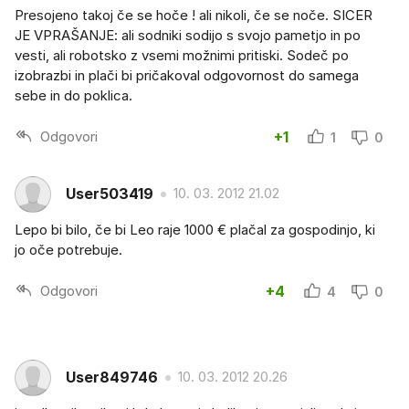
Presojeno takoj če se hoče ! ali nikoli, če se noče. SICER
JE VPRAŠANJE: ali sodniki sodijo s svojo pametjo in po
vesti, ali robotsko z vsemi možnimi pritiski. Sodeč po
izobrazbi in plači bi pričakoval odgovornost do samega
sebe in do poklica.
Odgovori
+1
1
0
User503419
10. 03. 2012 21.02
Lepo bi bilo, če bi Leo raje 1000 € plačal za gospodinjo, ki
jo oče potrebuje.
Odgovori
+4
4
0
User849746
10. 03. 2012 20.26