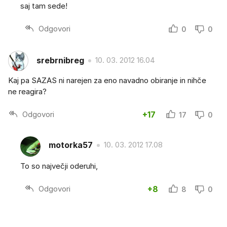
saj tam sede!
Odgovori
0
0
srebrnibreg
10. 03. 2012 16.04
Kaj pa SAZAS ni narejen za eno navadno obiranje in nihče
ne reagira?
Odgovori
+17
17
0
motorka57
10. 03. 2012 17.08
To so največji oderuhi,
Odgovori
+8
8
0