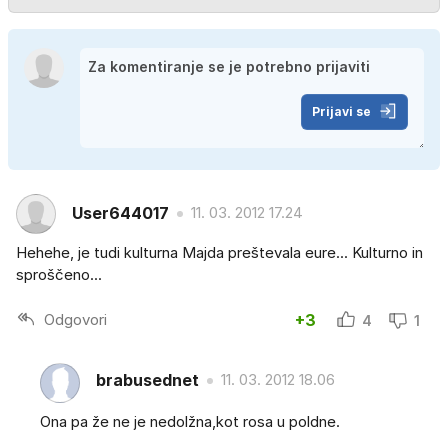
Prijavi se
User644017
11. 03. 2012 17.24
Hehehe, je tudi kulturna Majda preštevala eure... Kulturno in
sproščeno...
Odgovori
+3
4
1
brabusednet
11. 03. 2012 18.06
Ona pa že ne je nedolžna,kot rosa u poldne.