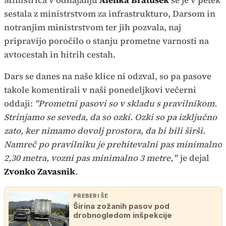
Ministrica v odhajanju
Alenka Bratušek
se je v petek
sestala z ministrstvom za infrastrukturo, Darsom in
notranjim ministrstvom ter jih pozvala, naj
pripravijo poročilo o stanju prometne varnosti na
avtocestah in hitrih cestah.
Dars se danes na naše klice ni odzval, so pa pasove
takole komentirali v naši ponedeljkovi večerni
oddaji:
"Prometni pasovi so v skladu s pravilnikom.
Strinjamo se seveda, da so ozki. Ozki so pa izključno
zato, ker nimamo dovolj prostora, da bi bili širši.
Namreč po pravilniku je prehitevalni pas minimalno
2,30 metra, vozni pas minimalno 3 metre,
" je dejal
Zvonko Zavasnik
.
PREBERI ŠE
Širina zožanih pasov pod
drobnogledom inšpekcije