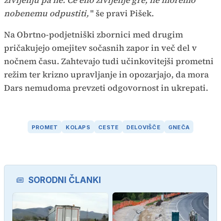
življenju pa ne. Če eno življenje gre, ne moremo
nobenemu odpustiti,
" še pravi Pišek.
Na Obrtno-podjetniški zbornici med drugim
pričakujejo omejitev sočasnih zapor in več del v
nočnem času. Zahtevajo tudi učinkovitejši prometni
režim ter krizno upravljanje in opozarjajo, da mora
Dars nemudoma prevzeti odgovornost in ukrepati.
PROMET
KOLAPS
CESTE
DELOVIŠČE
GNEČA
SORODNI ČLANKI