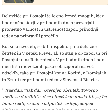
Delovišče pri Postojni je le eno izmed mnogih, kjer
bodo inšpektorji v prihodnjih dneh preverjali
prometno varnost in ustreznost zapor, prihodnji
teden pa pripravili poročilo.
Kot smo izvedeli, so bili inšpektorji na delu že v
četrtek in v petek. Preverjali so stanje ob zaporah pri
Postojni in na Rebernicah. V prihodnjih dneh bodo
merili širine zoženih pasov ob zaporah na več
odsekih, tako pri Postojni kot na Kozini, v Domžalah
in Krtini ter prihodnji teden v Slovenski Bistrici.
"
Vsak dan, vsak dan. Utesnjen občutek. Tovorno
vozilo se ti približa, ti se nimaš kam umakniti. /.../ Pa
bomo rekli, še damo odpustek zastoju, ampak