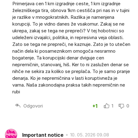
Primerjava cen 1 km izgradnje ceste, 1 km izgradnje
železniškega tira, obnova 1km cestišča pri nas in v tujini
je razlike v mnogokratnikih. Razlika je namenjena
korupciji. To je vidno danes že vsakomur. Zakaj se ne
ukrepa, zakaj se tega ne prepreči? V tej hobotnici so
udeleženi izvajalci, politika, in represivna veja oblasti.
Zato se tega ne prepreči, ne kaznuje. Zato je to utečen
način dela ki posameznikom omogoča nesramno
bogatenje. Ta korupcijski denar dviguje cen
nepremičnin, stanovanj, hiš. Ker to ni zaslužen denar se
nihče ne sekira za koliko se preplača. To je samo pranje
denarja. Ko je nepremičnina v lasti koruptivneža je
varna. Naša zakonodajna praksa takih nepremičnin ne
rubi
Odgovori
+1
1
0
Important notice
10. 05. 2026 09.08