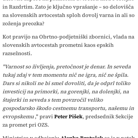
in Razdrtim. Zato je ključno vprašanje – so delovišča
na slovenskih avtocestah sploh dovolj varna in ali so
zoženja preozka?
Kot pravijo na Obrtno-podjetniški zbornici, vlada na
slovenskih avtocestah prometni kaos epskih
razsežnosti.
"Varnost so življenja, pretočnost je denar. In seveda
tukaj zdaj v tem momentu nič ne igra, nič ne špila.
Dars si nikoli ne bi smel dovoliti, da je odprl toliko
investicij na primorki, na gorenjki, na dolenjki, na
štajerki in seveda s tem povzročil veliko
gospodarsko škodo cestnemu transportu, našemu in
evropskemu
," pravi
Peter Pišek
, predsednik Sekcije
za promet pri OZS.