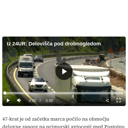
Iz 24UR: Delovišča pod drobnogledom
Predvajaj
Loaded
:
0%
Current
0:00
/
Duration
0:00
Predvajaj
Tiho
Celoz
način
Time
47-krat je od začetka marca počilo na območju
delovne zapore na primorski avtocesti med Postojno