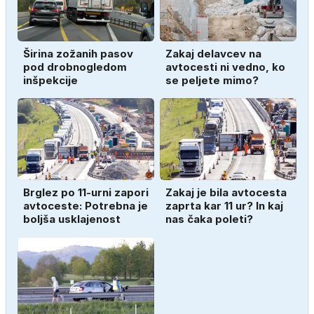
Širina zožanih pasov
Zakaj delavcev na
pod drobnogledom
avtocesti ni vedno, ko
inšpekcije
se peljete mimo?
Brglez po 11-urni zapori
Zakaj je bila avtocesta
avtoceste: Potrebna je
zaprta kar 11 ur? In kaj
boljša usklajenost
nas čaka poleti?