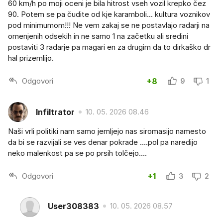
60 km/h po moji oceni je bila hitrost vseh vozil krepko čez
90. Potem se pa čudite od kje karamboli... kultura voznikov
pod minimumom!!! Ne vem zakaj se ne postavlajo radarji na
omenjenih odsekih in ne samo 1 na začetku ali sredini
postaviti 3 radarje pa magari en za drugim da to dirkaško dr
hal prizemlijo.
Odgovori
+8
9
1
Infiltrator
10. 05. 2026 08.46
Naši vrli politiki nam samo jemljejo nas siromasijo namesto
da bi se razvijali se ves denar pokrade ....pol pa naredijo
neko malenkost pa se po prsih tolčejo....
Odgovori
+1
3
2
User308383
10. 05. 2026 08.57