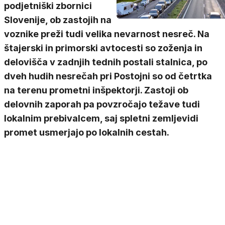
podjetniški zbornici
Slovenije, ob zastojih na
voznike preži tudi velika nevarnost nesreč. Na
štajerski in primorski avtocesti so zoženja in
delovišča v zadnjih tednih postali stalnica, po
dveh hudih nesrečah pri Postojni so od četrtka
na terenu prometni inšpektorji. Zastoji ob
delovnih zaporah pa povzročajo težave tudi
lokalnim prebivalcem, saj spletni zemljevidi
promet usmerjajo po lokalnih cestah.