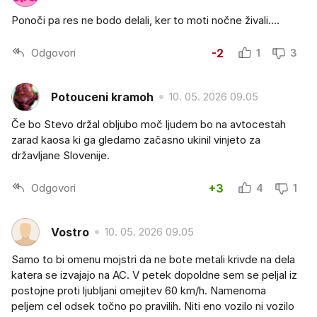
Ponoči pa res ne bodo delali, ker to moti nočne živali....
Odgovori
-2
1
3
Potouceni kramoh
10. 05. 2026 09.05
Če bo Stevo držal obljubo moč ljudem bo na avtocestah
zarad kaosa ki ga gledamo začasno ukinil vinjeto za
državljane Slovenije.
Odgovori
+3
4
1
Vostro
10. 05. 2026 09.05
Samo to bi omenu mojstri da ne bote metali krivde na dela
katera se izvajajo na AC. V petek dopoldne sem se peljal iz
postojne proti ljubljani omejitev 60 km/h. Namenoma
peljem cel odsek točno po pravilih. Niti eno vozilo ni vozilo