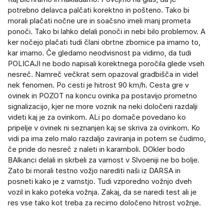
potrebno delavca palčati korektno in pošteno. Tako bi
morali plačati nočne ure in soačsno imeli manj prometa
ponoči. Tako bi lahko delali ponoči in nebi bilo problemov. A
ker nočejo plačati tudi člani obrtne zbornice pa imamo to,
kar imamo. Če gledamo neodvisnost pa vidimo, da tudi
POLICAJI ne bodo napisali korektnega poročila glede vseh
nesreč. Namreč večkrat sem opazoval gradbišča in videl
nek fenomen. Po cesti je hitrost 90 km/h. Cesta gre v
ovinek in POZOT na koncu ovinka pa postavijo prometno
signalizacijo, kjer ne more voznik na neki določeni razdalji
videti kaj je za ovinkom. ALi po domače povedano ko
pripelje v ovinek ni seznanjen kaj se skriva za ovinkom. Ko
vidi pa ima zelo malo razdaljo zaviranja in potem se čudimo,
če pride do nesreč z naleti in karamboli. DOkler bodo
BAlkanci delali in skrbeli za varnost v Slvoeniji ne bo bolje.
Zato bi morali testno vožjo narediti naši iz DARSA in
posneti kako je z varnstjo. Tudi vzporedno vožnjo dveh
vozil in kako poteka vožnja. Zakaj, da se naredi test ali je
res vse tako kot treba za recimo določeno hitrost vožnje.