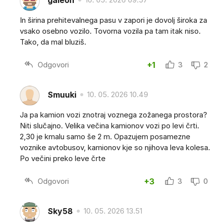
In širina prehitevalnega pasu v zapori je dovolj široka za
vsako osebno vozilo. Tovorna vozila pa tam itak niso.
Tako, da mal bluziš.
Odgovori
+1
3
2
Smuuki
10. 05. 2026 10.49
Ja pa kamion vozi znotraj voznega zožanega prostora?
Niti slučajno. Velika večina kamionov vozi po levi črti.
2,30 je kmalu samo še 2 m. Opazujem posamezne
voznike avtobusov, kamionov kje so njihova leva kolesa.
Po večini preko leve črte
Odgovori
+3
3
0
Sky58
10. 05. 2026 13.51