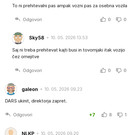
To ni prehitevalni pas ampak vozni pas za osebna vozila
Odgovori
0
0
Sky58
10. 05. 2026 13.53
Saj ni treba prehitevat kajti busi in tovornjaki itak vozijo
čez omejitve
Odgovori
0
0
galeon
10. 05. 2026 09.23
DARS ukinit, direktorja zapret.
Odgovori
+7
8
1
NLKP
10. 05. 2026 09.20