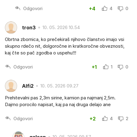
Odgovori
+4
4
0
tron3
10. 05. 2026 10.54
Obrtna zbornica, ko prečekiraš njihovo članstvo imajo vsi
skupno rdečo nit, dolgoročne in kratkoročne obveznosti,
kaj čte so pač zgodba o uspehu!!!
Odgovori
+1
1
0
Alfi2
10. 05. 2026 09.27
Prehitevalni pas 2,3m sirine, kamion pa najmanj 2,5m.
Dajmo porocilo napisat, kaj pa naj druga delajo ane
Odgovori
+2
4
2
galeon
10. 05. 2026 09.57