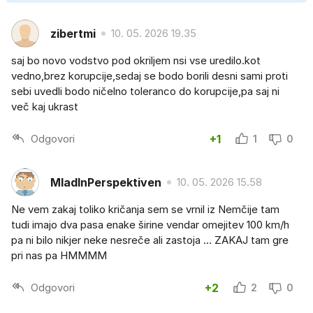
zibertmi
10. 05. 2026 19.35
saj bo novo vodstvo pod okriljem nsi vse uredilo.kot
vedno,brez korupcije,sedaj se bodo borili desni sami proti
sebi uvedli bodo ničelno toleranco do korupcije,pa saj ni
več kaj ukrast
Odgovori
+1
1
0
MladInPerspektiven
10. 05. 2026 15.58
Ne vem zakaj toliko kričanja sem se vrnil iz Nemčije tam
tudi imajo dva pasa enake širine vendar omejitev 100 km/h
pa ni bilo nikjer neke nesreče ali zastoja ... ZAKAJ tam gre
pri nas pa HMMMM
Odgovori
+2
2
0