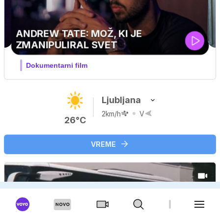
MOJ PRIJATELJ PINGVIN
Film meseca / družinski, pustolovski
Ljubljana
2km/h
V
26°C
VREME