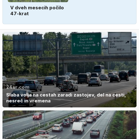
V dveh mesecih počilo
47-krat
24ur.com
Slaba volja na cestah zaradi zastojev, del na cesti,
nesreč in vremena