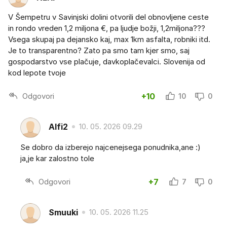
V Šempetru v Savinjski dolini otvorili del obnovljene ceste
in rondo vreden 1,2 miljona €, pa ljudje božji, 1,2miljona???
Vsega skupaj pa dejansko kaj, max 1km asfalta, robniki itd.
Je to transparentno? Zato pa smo tam kjer smo, saj
gospodarstvo vse plačuje, davkoplačevalci. Slovenija od
kod lepote tvoje
Odgovori
+10
10
0
Alfi2
10. 05. 2026 09.29
Se dobro da izberejo najcenejsega ponudnika,ane :)
ja,je kar zalostno tole
Odgovori
+7
7
0
Smuuki
10. 05. 2026 11.25