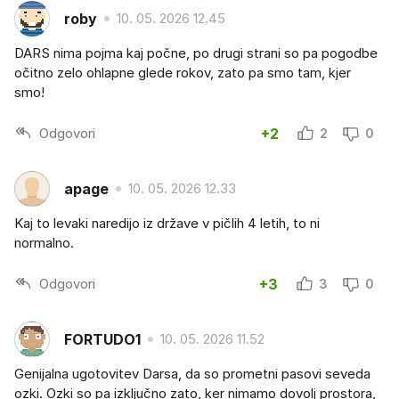
roby
10. 05. 2026 12.45
DARS nima pojma kaj počne, po drugi strani so pa pogodbe
očitno zelo ohlapne glede rokov, zato pa smo tam, kjer
smo!
Odgovori
+2
2
0
apage
10. 05. 2026 12.33
Kaj to levaki naredijo iz države v pičlih 4 letih, to ni
normalno.
Odgovori
+3
3
0
FORTUDO1
10. 05. 2026 11.52
Genijalna ugotovitev Darsa, da so prometni pasovi seveda
ozki. Ozki so pa izključno zato, ker nimamo dovolj prostora,