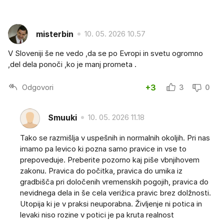
misterbin
10. 05. 2026 10.57
V Sloveniji še ne vedo ,da se po Evropi in svetu ogromno
,del dela ponoči ,ko je manj prometa .
Odgovori
+3
3
0
Smuuki
10. 05. 2026 11.18
Tako se razmišlja v uspešnih in normalnih okoljih. Pri nas
imamo pa levico ki pozna samo pravice in vse to
prepoveduje. Preberite pozorno kaj piše vbnjihovem
zakonu. Pravica do počitka, pravica do umika iz
gradbišča pri določenih vremenskih pogojih, pravica do
nevidnega dela in še cela verižica pravic brez dolžnosti.
Utopija ki je v praksi neuporabna. Življenje ni potica in
levaki niso rozine v potici je pa kruta realnost