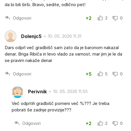
da bi bili širši. Bravo, sedite, odlično pet!
Odgovori
+2
2
0
Dolenjc5
10. 05. 2026 11.31
Dars odprl več gradbišč sam zato da je baronom nakazal
denar. Briga Ribiča in levo vlado za varnost. mar jim je le da
se pravim nakaže denar
Odgovori
+5
5
0
Perivnik
10. 05. 2026 11.55
Več odprtih gradbišč pomeni več %??? Je treba
pobrati še zadnje provizije???
Odgovori
+2
2
0