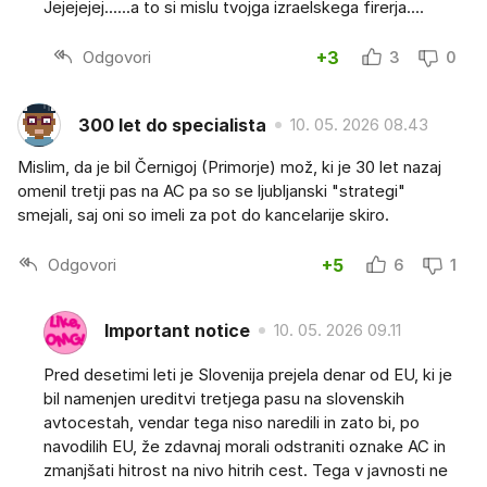
Jejejejej......a to si mislu tvojga izraelskega firerja....
Odgovori
+3
3
0
300 let do specialista
10. 05. 2026 08.43
Mislim, da je bil Černigoj (Primorje) mož, ki je 30 let nazaj
omenil tretji pas na AC pa so se ljubljanski "strategi"
smejali, saj oni so imeli za pot do kancelarije skiro.
Odgovori
+5
6
1
Important notice
10. 05. 2026 09.11
Pred desetimi leti je Slovenija prejela denar od EU, ki je
bil namenjen ureditvi tretjega pasu na slovenskih
avtocestah, vendar tega niso naredili in zato bi, po
navodilih EU, že zdavnaj morali odstraniti oznake AC in
zmanjšati hitrost na nivo hitrih cest. Tega v javnosti ne