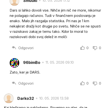
Smuuki
10. 05. 2026 17.12
Dars si lahko dovoli vse. Nihče jim nič ne more, nikomur
ne polagajo računov. Tudi v finančnem poslovanju je
enako. Malo jih razgalja statistika. Pri nas je 1 km
nekajkrat dražji kot drugje po svetu. Nihče se ne spusti
v raziskavo zakaj je temu tako. Kdor bi moral to
raziskovati dobi svoj delež in molči
Odgovori
0
0
96bimBo
11. 05. 2026 09.10
Zato, ker je DARS.
Odgovori
0
0
Darko32
10. 05. 2026 13.58
Kaj blefiramo in nakladamo. Povejmo na glas, da je