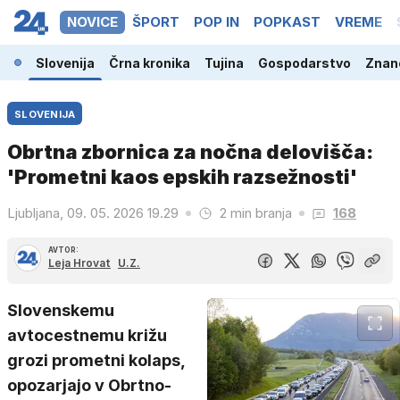
NOVICE
ŠPORT
POP IN
POPKAST
VREME
Slovenija
Črna kronika
Tujina
Gospodarstvo
Znano
SLOVENIJA
Obrtna zbornica za nočna delovišča:
'Prometni kaos epskih razsežnosti'
Ljubljana, 09. 05. 2026 19.29
2 min branja
168
AVTOR:
Leja Hrovat
U.Z.
Slovenskemu
avtocestnemu križu
grozi prometni kolaps,
opozarjajo v Obrtno-