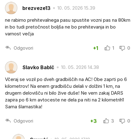
brezveze13
10. 05. 2026 15.39
ne rabimo prehitevalnega pasu spustite vozni pas na 80km
in bo tudi pretočnost boljša ne bo prehitevanja in bo
varnost večja
Odgovori
+1
1
0
Slavko BabIč
10. 05. 2026 14.38
Včeraj se vozil po dveh gradbiščih na AC! Obe zaprti po 6
kilometrov! Na enem gradbišču delali v dolžini 1 km, na
drugem delovišču ni bilo žive duše! Ne vem zakaj DARS
zapira po 6 km avtoceste ne dela pa niti na 2 kilometrih1
Sama šlamastika!
Odgovori
+3
3
0