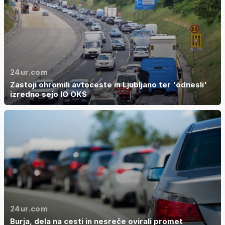
24ur.com
Zastoji ohromili avtoceste in Ljubljano ter 'odnesli'
izredno sejo IO OKS
24ur.com
Burja, dela na cesti in nesreče ovirali promet