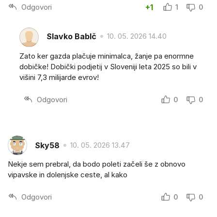
Odgovori
+1
1
0
Slavko BabIč
10. 05. 2026 14.40
Zato ker gazda plačuje minimalca, žanje pa enormne
dobičke! Dobički podjetij v Sloveniji leta 2025 so bili v
višini 7,3 milijarde evrov!
Odgovori
0
0
Sky58
10. 05. 2026 13.47
Nekje sem prebral, da bodo poleti začeli še z obnovo
vipavske in dolenjske ceste, al kako
Odgovori
0
0