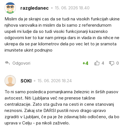
razgledanec
15. 06. 2026 18.40
Mislim da je skrajni cas da se tudi na visokih funkcijah ukine
njihova varovalka in mislim da bi samo z referendumom
uspeli mi ludje da so tudi visoki funkcjonarji kazensko
odgovorni ker to kar nam prireja dars in vlada in da nihce ne
ukrepa da se par kilometrov dela po vec let to je sramota
imunitete ukint podnujno
Odgovori
+4
4
0
SOKI
15. 06. 2026 18.24
To ni samo posledica pomanjkanna železnic in širših pasov
avtocest. Niti Ljubljana več ne prenese takšne
centralizacije. Zato sta gužva na cesti in cene stanovanj
neznosni. Zakaj ste DARSI pustili novo drago upravo
zgraditi v Ljubljani, če pa je že zdavnaj bilo odločeno, da bo
uprava v Celju - pa nikoli zaživelo.