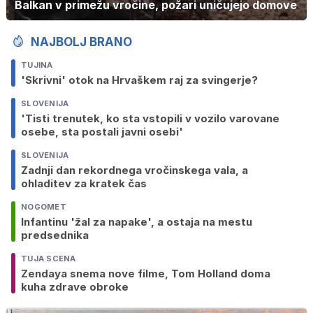
Balkan v primežu vročine, požari uničujejo domove
NAJBOLJ BRANO
TUJINA
'Skrivni' otok na Hrvaškem raj za svingerje?
SLOVENIJA
'Tisti trenutek, ko sta vstopili v vozilo varovane
osebe, sta postali javni osebi'
SLOVENIJA
Zadnji dan rekordnega vročinskega vala, a
ohladitev za kratek čas
NOGOMET
Infantinu 'žal za napake', a ostaja na mestu
predsednika
TUJA SCENA
Zendaya snema nove filme, Tom Holland doma
kuha zdrave obroke