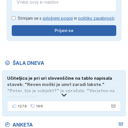
Strinjam se s
splošnimi pogoji
in
politiko zasebnosti
.
Prijavi se
ŠALA DNEVA
Učiteljica je pri uri slovenščine na tablo napisala
stavek: "Reven moški je umrl zaradi lakote."
"Peter, kje je subjekt?" je vprašala. "Verjetno na
pokopališču!"
1278
169
ANKETA