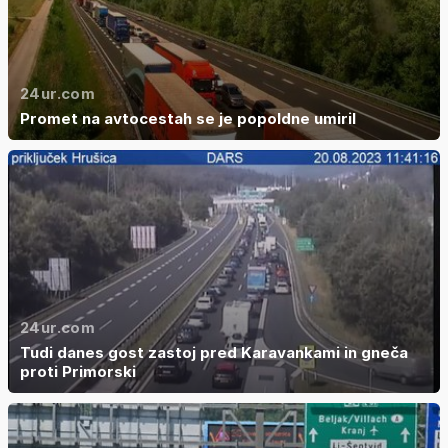
24ur.com
Promet na avtocestah se je popoldne umiril
24ur.com
Tudi danes gost zastoj pred Karavankami in gneča
proti Primorski