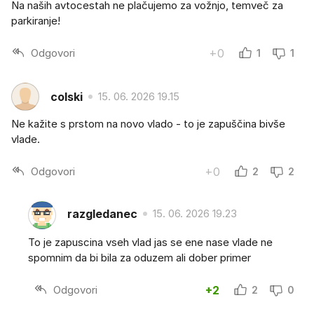
Na naših avtocestah ne plačujemo za vožnjo, temveč za
parkiranje!
Odgovori
+0
1
1
colski
15. 06. 2026 19.15
Ne kažite s prstom na novo vlado - to je zapuščina bivše
vlade.
Odgovori
+0
2
2
razgledanec
15. 06. 2026 19.23
To je zapuscina vseh vlad jas se ene nase vlade ne
spomnim da bi bila za oduzem ali dober primer
Odgovori
+2
2
0