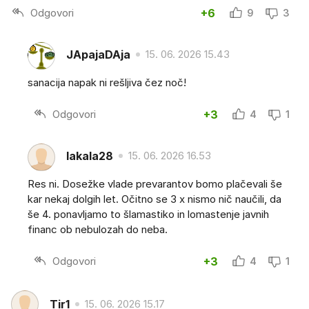
Odgovori
+6
9
3
JApajaDAja
15. 06. 2026 15.43
sanacija napak ni rešljiva čez noč!
Odgovori
+3
4
1
lakala28
15. 06. 2026 16.53
Res ni. Dosežke vlade prevarantov bomo plačevali še
kar nekaj dolgih let. Očitno se 3 x nismo nič naučili, da
še 4. ponavljamo to šlamastiko in lomastenje javnih
financ ob nebulozah do neba.
Odgovori
+3
4
1
Tir1
15. 06. 2026 15.17