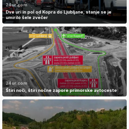
24ur.com
Dve uri in pol od Kopra do Ljubljane, stanje se je
umirilo šele zvečer
24ur.com
Štiri noči, štiri nočne zapore primorske avtoceste