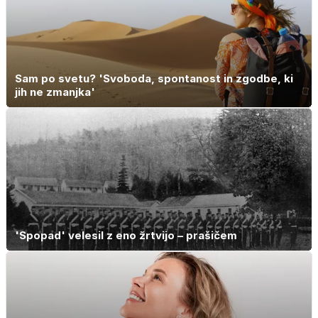
Sam po svetu? 'Svoboda, spontanost in zgodbe, ki
jih ne zmanjka'
'Spopad' velesil z eno žrtvijo – prašičem