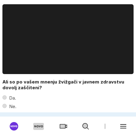
Ali so po vašem mnenju žvižgači v javnem zdravstvu
dovolj zaščiteni?
Da.
Ne.
Le v posameznih primerih.
Ne vem.