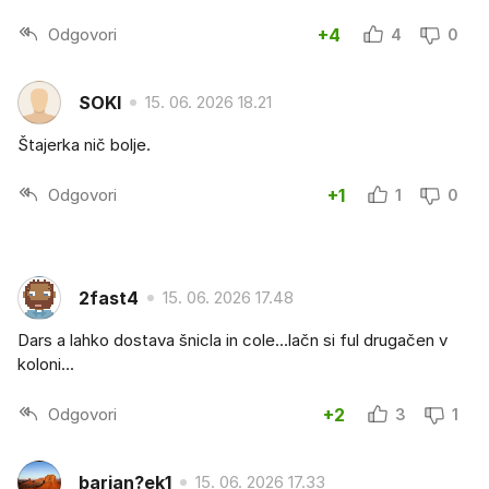
Odgovori
+4
4
0
SOKI
15. 06. 2026 18.21
Štajerka nič bolje.
Odgovori
+1
1
0
2fast4
15. 06. 2026 17.48
Dars a lahko dostava šnicla in cole...lačn si ful drugačen v
koloni...
Odgovori
+2
3
1
barjan?ek1
15. 06. 2026 17.33