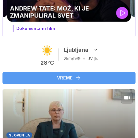
ski
Ljubljana
2km/h
JV
28°C
VREME
SLOVENIJA