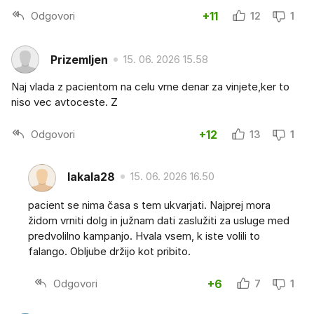
Odgovori
+11
12
1
Prizemljen
15. 06. 2026 15.58
Naj vlada z pacientom na celu vrne denar za vinjete,ker to
niso vec avtoceste. Z
Odgovori
+12
13
1
lakala28
15. 06. 2026 16.50
pacient se nima časa s tem ukvarjati. Najprej mora
židom vrniti dolg in južnam dati zaslužiti za usluge med
predvolilno kampanjo. Hvala vsem, k iste volili to
falango. Obljube držijo kot pribito.
Odgovori
+6
7
1