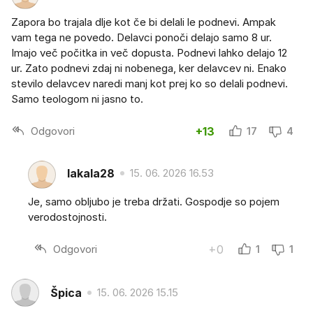
Zapora bo trajala dlje kot če bi delali le podnevi. Ampak
vam tega ne povedo. Delavci ponoči delajo samo 8 ur.
Imajo več počitka in več dopusta. Podnevi lahko delajo 12
ur. Zato podnevi zdaj ni nobenega, ker delavcev ni. Enako
stevilo delavcev naredi manj kot prej ko so delali podnevi.
Samo teologom ni jasno to.
Odgovori
+13
17
4
lakala28
15. 06. 2026 16.53
Je, samo obljubo je treba držati. Gospodje so pojem
verodostojnosti.
Odgovori
+0
1
1
Špica
15. 06. 2026 15.15