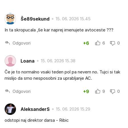
Še89sekund
15. 06. 2026 15.45
In ta skropucala ,še kar naprej imenujete avtoceste ???
Odgovori
+6
6
0
Loana
15. 06. 2026 15.38
Če je to normalno vsaki teden pol pa nevem no. Tujci si tak
mislijo da smo nesposobni za uprabljanje AC.
Odgovori
+9
9
0
AleksanderS
15. 06. 2026 15.29
odstopi naj direktor darsa - Ribic