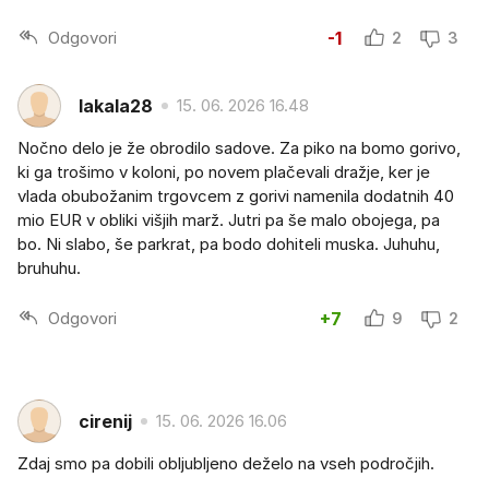
Odgovori
-1
2
3
lakala28
15. 06. 2026 16.48
Nočno delo je že obrodilo sadove. Za piko na bomo gorivo,
ki ga trošimo v koloni, po novem plačevali dražje, ker je
vlada obubožanim trgovcem z gorivi namenila dodatnih 40
mio EUR v obliki višjih marž. Jutri pa še malo obojega, pa
bo. Ni slabo, še parkrat, pa bodo dohiteli muska. Juhuhu,
bruhuhu.
Odgovori
+7
9
2
cirenij
15. 06. 2026 16.06
Zdaj smo pa dobili obljubljeno deželo na vseh področjih.