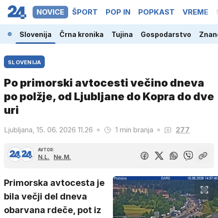
NOVICE
ŠPORT
POP IN
POPKAST
VREME
Slovenija
Črna kronika
Tujina
Gospodarstvo
Znano
SLOVENIJA
Po primorski avtocesti večino dneva
po polžje, od Ljubljane do Kopra do dve
uri
Ljubljana, 15. 06. 2026 11.26
1 min branja
277
AVTOR:
N.L.
Ne.M.
Primorska avtocesta je
bila večji del dneva
obarvana rdeče, pot iz