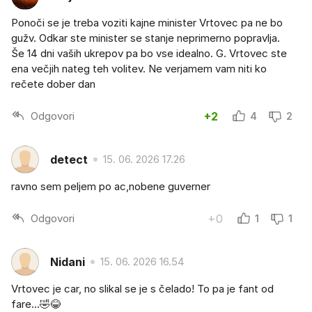
Ponoči se je treba voziti kajne minister Vrtovec pa ne bo
gužv. Odkar ste minister se stanje neprimerno popravlja.
Še 14 dni vaših ukrepov pa bo vse idealno. G. Vrtovec ste
ena večjih nateg teh volitev. Ne verjamem vam niti ko
rečete dober dan
Odgovori
+2
4
2
detect
15. 06. 2026 17.26
ravno sem peljem po ac,nobene guverner
Odgovori
+0
1
1
Nidani
15. 06. 2026 16.54
Vrtovec je car, no slikal se je s čelado! To pa je fant od
fare...🤣😂