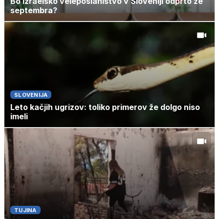
Bo izraelsko veleposlaništvo v Sloveniji odprto že
septembra?
SLOVENIJA
Leto kačjih ugrizov: toliko primerov že dolgo niso
imeli
TUJINA