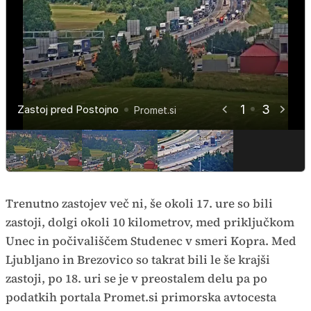
Delovna zapora pred Postojno
1
3
Zastoj pred Postojno
Kolona pri Postojni
Promet.si
Promet.si
Promet.si
Trenutno zastojev več ni, še okoli 17. ure so bili
zastoji, dolgi okoli 10 kilometrov, med priključkom
Unec in počivališčem Studenec v smeri Kopra. Med
Ljubljano in Brezovico so takrat bili le še krajši
zastoji, po 18. uri se je v preostalem delu pa po
podatkih portala Promet.si primorska avtocesta