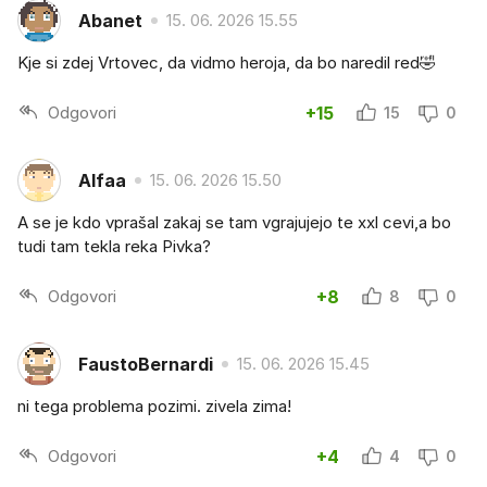
Abanet
15. 06. 2026 15.55
Kje si zdej Vrtovec, da vidmo heroja, da bo naredil red🤣
Odgovori
+15
15
0
Alfaa
15. 06. 2026 15.50
A se je kdo vprašal zakaj se tam vgrajujejo te xxl cevi,a bo
tudi tam tekla reka Pivka?
Odgovori
+8
8
0
FaustoBernardi
15. 06. 2026 15.45
ni tega problema pozimi. zivela zima!
Odgovori
+4
4
0