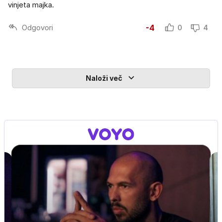
vinjeta majka.
Odgovori
-4
0
4
Naloži več