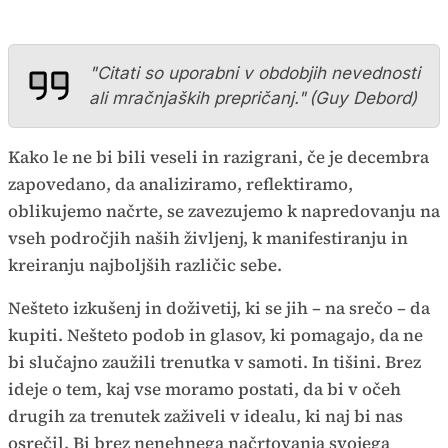
"Citati so uporabni v obdobjih nevednosti
ali mračnjaških prepričanj."
(Guy Debord)
Kako le ne bi bili veseli in razigrani, če je decembra
zapovedano, da analiziramo, reflektiramo,
oblikujemo načrte, se zavezujemo k napredovanju na
vseh področjih naših življenj, k manifestiranju in
kreiranju najboljših različic sebe.
Nešteto izkušenj in doživetij, ki se jih – na srečo – da
kupiti. Nešteto podob in glasov, ki pomagajo, da ne
bi slučajno zaužili trenutka v samoti. In tišini. Brez
ideje o tem, kaj vse moramo postati, da bi v očeh
drugih za trenutek zaživeli v idealu, ki naj bi nas
osrečil. Bi brez nenehnega načrtovanja svojega