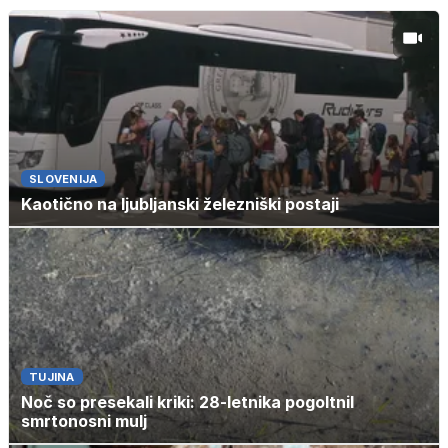
SLOVENIJA
Kaotično na ljubljanski železniški postaji
TUJINA
Noč so presekali kriki: 28-letnika pogoltnil
smrtonosni mulj