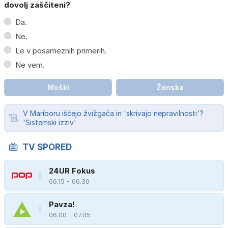
dovolj zaščiteni?
Da.
Ne.
Le v posameznih primerih.
Ne vem.
Moški
Ženska
V Mariboru iščejo žvižgača in 'skrivajo nepravilnosti'?
'Sistemski izziv'
TV SPORED
24UR Fokus
06.15 - 06.30
Pavza!
06.00 - 07.05