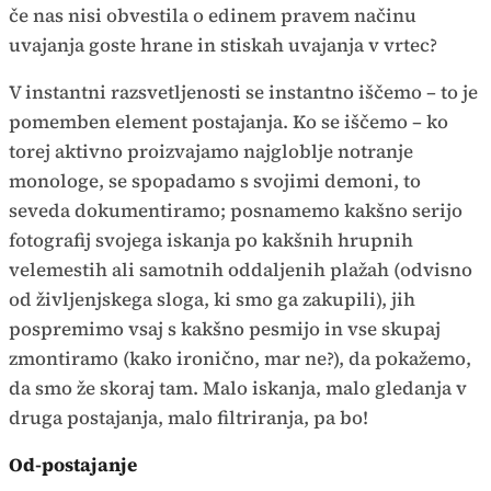
če nas nisi obvestila o edinem pravem načinu
uvajanja goste hrane in stiskah uvajanja v vrtec?
V instantni razsvetljenosti se instantno iščemo – to je
pomemben element postajanja. Ko se iščemo – ko
torej aktivno proizvajamo najgloblje notranje
monologe, se spopadamo s svojimi demoni, to
seveda dokumentiramo; posnamemo kakšno serijo
fotografij svojega iskanja po kakšnih hrupnih
velemestih ali samotnih oddaljenih plažah (odvisno
od življenjskega sloga, ki smo ga zakupili), jih
pospremimo vsaj s kakšno pesmijo in vse skupaj
zmontiramo (kako ironično, mar ne?), da pokažemo,
da smo že skoraj tam. Malo iskanja, malo gledanja v
druga postajanja, malo filtriranja, pa bo!
Od-postajanje