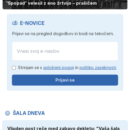
'Spopad' velesil z eno žrtvijo – prašičem
E-NOVICE
Prijavi se na pregled dogodkov in bodi na tekočem.
Strinjam se s
splošnimi pogoji
in
politiko zasebnosti
.
Prijavi se
ŠALA DNEVA
Vljuden gost reče med zabavo dekletu: "Vaša šala