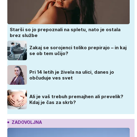
Starši so jo prepoznali na spletu, nato je ostala
brez službe
Zakaj se sorojenci toliko prepirajo – in kaj
se ob tem učijo?
Pri 14 letih je živela na ulici, danes jo
občuduje ves svet
Ali je vaš trebuh premajhen ali prevelik?
Kdaj je čas za skrb?
ZADOVOLJNA