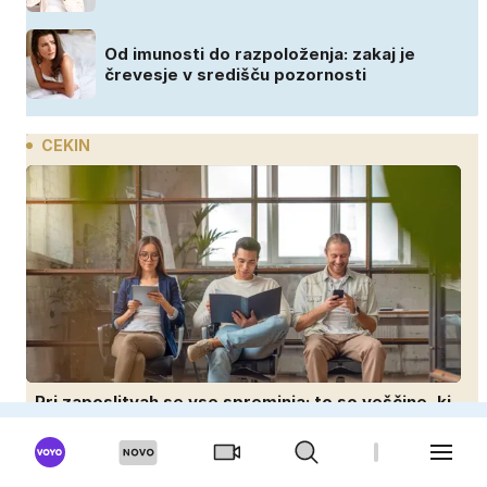
Od imunosti do razpoloženja: zakaj je
črevesje v središču pozornosti
CEKIN
Pri zaposlitvah se vse spreminja: to so veščine, ki
vam lahko prinesejo višjo plačo
Mislite, da je milijon evrov dovolj za
sanjsko stanovanje? Te številke so