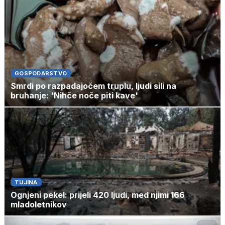
GOSPODARSTVO
Smrdi po razpadajočem truplu, ljudi sili na
bruhanje: 'Nihče noče piti kave'
TUJINA
Ognjeni pekel: prijeli 420 ljudi, med njimi 166
mladoletnikov