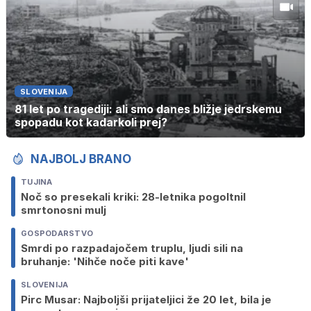
SLOVENIJA
81 let po tragediji: ali smo danes bližje jedrskemu
spopadu kot kadarkoli prej?
NAJBOLJ BRANO
TUJINA
Noč so presekali kriki: 28-letnika pogoltnil
smrtonosni mulj
GOSPODARSTVO
Smrdi po razpadajočem truplu, ljudi sili na
bruhanje: 'Nihče noče piti kave'
SLOVENIJA
Pirc Musar: Najboljši prijateljici že 20 let, bila je