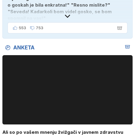
o goskah je bila enkratna!" "Resno mislite?"
"Seveda! Kadarkoli bom videl gosko, se bom
spomnil na vas!"
553
753
ANKETA
Ali so po vašem mnenju žvižgači v javnem zdravstvu