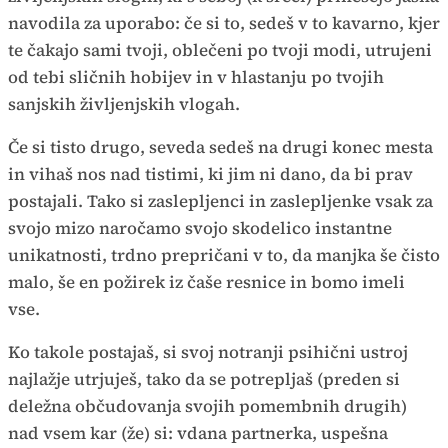
navodila za uporabo: če si to, sedeš v to kavarno, kjer
te čakajo sami tvoji, oblečeni po tvoji modi, utrujeni
od tebi sličnih hobijev in v hlastanju po tvojih
sanjskih življenjskih vlogah.
Če si tisto drugo, seveda sedeš na drugi konec mesta
in vihaš nos nad tistimi, ki jim ni dano, da bi prav
postajali. Tako si zaslepljenci in zaslepljenke vsak za
svojo mizo naročamo svojo skodelico instantne
unikatnosti, trdno prepričani v to, da manjka še čisto
malo, še en požirek iz čaše resnice in bomo imeli
vse.
Ko takole postajaš, si svoj notranji psihični ustroj
najlažje utrjuješ, tako da se potrepljaš (preden si
deležna občudovanja svojih pomembnih drugih)
nad vsem kar (že) si: vdana partnerka, uspešna