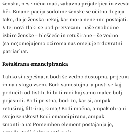
ženska, nesebična mati, zabavna prijateljica in zvesta
hči. Emancipacija sodobne ženske se očitno dogaja
tako, da je ženska nekaj, kar mora nenehno postajati.
V tej novi tlaki se pod pretvezami naše svobodne
izbire ženske – bleščeče in retuširane – še vedno
(samo)omejujemo oziroma nas omejuje trdovratni
patriarhat.
Retuširana emancipiranka
Lahko si uspešna, a bodi še vedno dostopna, prijetna
in na uslugo vsem. Bodi samostojna, a pusti se kaj
podučiti od tistih, ki bi ti radi kaj samo malce bolj
pojasnili. Bodi pristna, bodi to, kar si, ampak
retuširaj, filtriraj, kimaj! Bodi močna, ampak ohrani
svojo ženskost! Bodi emancipirana, ampak
zmontirana! Pomemben element postajanja je,