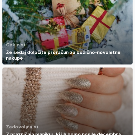
Cekin.si
Že sedaj določite proračun za božično-novoletne
nakupe
Zadovoljna.si
7 prazničnih manikur, ki jih bomo nosile decembra