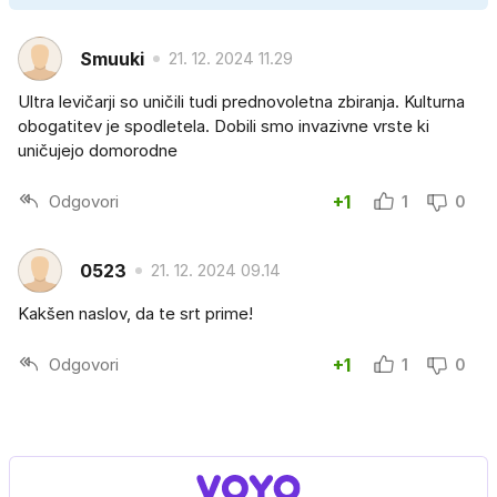
Smuuki
21. 12. 2024 11.29
Ultra levičarji so uničili tudi prednovoletna zbiranja. Kulturna
obogatitev je spodletela. Dobili smo invazivne vrste ki
uničujejo domorodne
Odgovori
+1
1
0
0523
21. 12. 2024 09.14
Kakšen naslov, da te srt prime!
Odgovori
+1
1
0