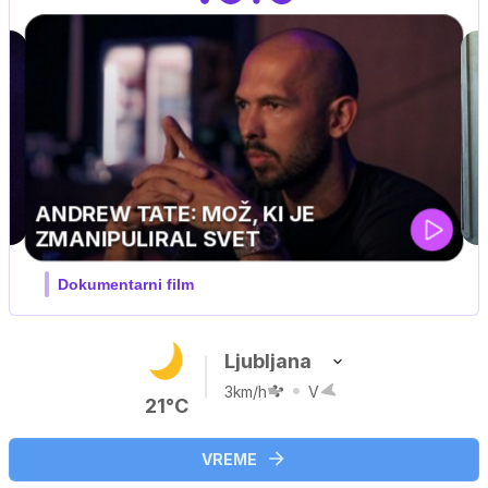
MOJ PRIJATELJ PINGVIN
Film meseca / družinski, pustolovski
Ljubljana
3km/h
V
21°C
VREME