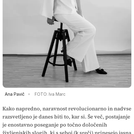
Ana Pavič
FOTO: Iva Marc
Kako napredno, naravnost revolucionarno in nadvse
razsvetljeno je danes biti to, kar si. Še več, postajanje
je enostavno poseganje po točno določenih
življenjskih slogih, ki s seboj (k sreči) prinesejo jasna