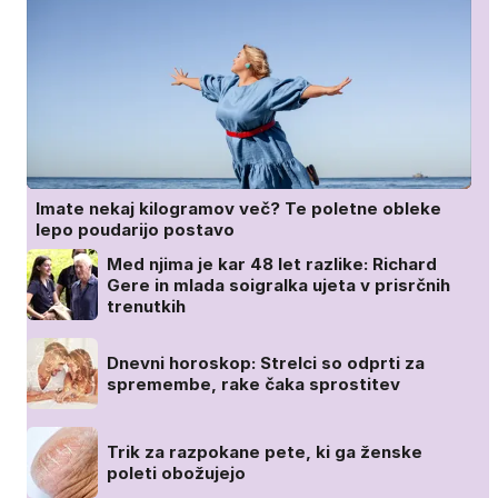
Imate nekaj kilogramov več? Te poletne obleke
lepo poudarijo postavo
Med njima je kar 48 let razlike: Richard
Gere in mlada soigralka ujeta v prisrčnih
trenutkih
Dnevni horoskop: Strelci so odprti za
spremembe, rake čaka sprostitev
Trik za razpokane pete, ki ga ženske
poleti obožujejo