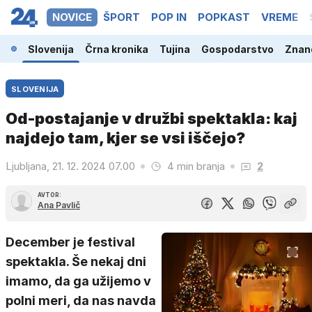
NOVICE
ŠPORT
POP IN
POPKAST
VREME
Slovenija
Črna kronika
Tujina
Gospodarstvo
Znano
SLOVENIJA
Od-postajanje v družbi spektakla: kaj
najdejo tam, kjer se vsi iščejo?
Ljubljana, 21. 12. 2024 07.00
4 min branja
2
AVTOR:
Ana Pavlič
December je festival
spektakla. Še nekaj dni
imamo, da ga užijemo v
polni meri, da nas navda