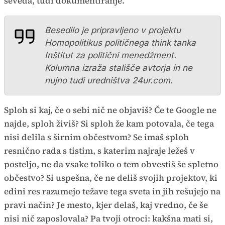
seveda, tudi dokumentiranje.
Besedilo je pripravljeno v projektu
Homopolitikus političnega think tanka
Inštitut za politični menedžment.
Kolumna izraža stališče avtorja in ne
nujno tudi uredništva 24ur.com.
Sploh si kaj, če o sebi nič ne objaviš? Če te Google ne
najde, sploh živiš? Si sploh že kam potovala, če tega
nisi delila s širnim občestvom? Se imaš sploh
resnično rada s tistim, s katerim najraje ležeš v
posteljo, ne da vsake toliko o tem obvestiš še spletno
občestvo? Si uspešna, če ne deliš svojih projektov, ki
edini res razumejo težave tega sveta in jih rešujejo na
pravi način? Je mesto, kjer delaš, kaj vredno, če še
nisi nič zaposlovala? Pa tvoji otroci: kakšna mati si,