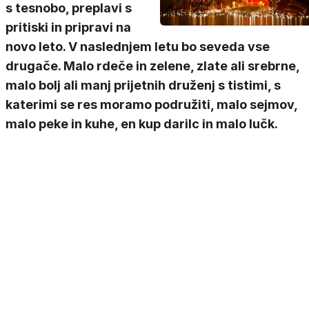
s tesnobo, preplavi s
pritiski in pripravi na
novo leto. V naslednjem letu bo seveda vse
drugače. Malo rdeče in zelene, zlate ali srebrne,
malo bolj ali manj prijetnih druženj s tistimi, s
katerimi se res moramo podružiti, malo sejmov,
malo peke in kuhe, en kup darilc in malo lučk.