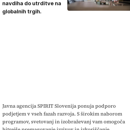
navdiha do utrditve na
globalnih trgih.
Javna agencija SPIRIT Slovenija ponuja podporo
podjetjem v vseh fazah razvoja. S širokim naborom
programov, svetovanj in izobraževanj vam omogoča
hitrejše premagovanje izzivov in izkoriščanje