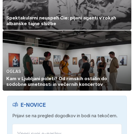
Spektakularni neuspeh Cie: pijani agenti v rokah
albanske tajne službe
OGLAS
Kam v Ljubljani poleti? Od rimskih ostalin do
sodobne umetnosti in večernih koncertov
E-NOVICE
Prijavi se na pregled dogodkov in bodi na tekočem.