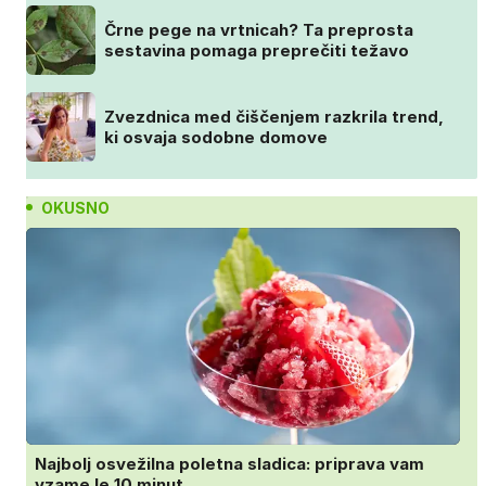
Črne pege na vrtnicah? Ta preprosta
sestavina pomaga preprečiti težavo
Zvezdnica med čiščenjem razkrila trend,
ki osvaja sodobne domove
OKUSNO
Najbolj osvežilna poletna sladica: priprava vam
vzame le 10 minut