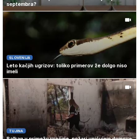
septembra?
SLOVENIJA
Leto kačjih ugrizov: toliko primerov že dolgo niso
imeli
TUJINA
Balkan v primežu vročine, požari uničujejo domove