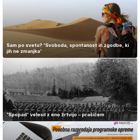
Sam po svetu? 'Svoboda, spontanost in zgodbe, ki
jih ne zmanjka'
'Spopad' velesil z eno žrtvijo – prašičem