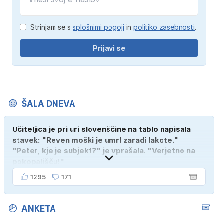
Strinjam se s
splošnimi pogoji
in
politiko zasebnosti
.
Prijavi se
ŠALA DNEVA
Učiteljica je pri uri slovenščine na tablo napisala
stavek: "Reven moški je umrl zaradi lakote."
"Peter, kje je subjekt?" je vprašala. "Verjetno na
pokopališču!"
1295
171
ANKETA