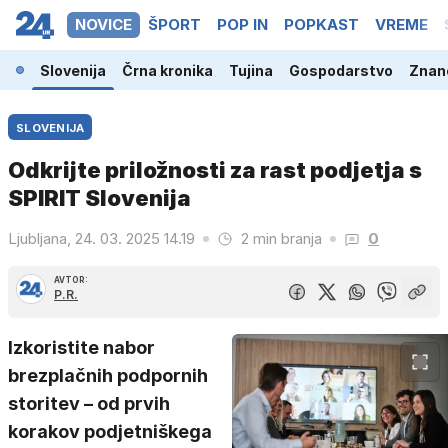
NOVICE
ŠPORT
POP IN
POPKAST
VREME
Slovenija
Črna kronika
Tujina
Gospodarstvo
Znano
SLOVENIJA
Odkrijte priložnosti za rast podjetja s
SPIRIT Slovenija
Ljubljana, 24. 03. 2025 14.19
2 min branja
0
AVTOR:
P.R.
Izkoristite nabor
brezplačnih podpornih
storitev – od prvih
korakov podjetniškega