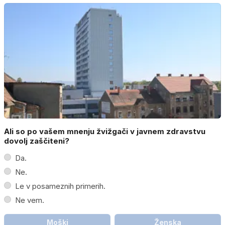
Ali so po vašem mnenju žvižgači v javnem zdravstvu
dovolj zaščiteni?
Da.
Ne.
Le v posameznih primerih.
Ne vem.
Moški
Ženska