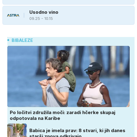
Usodno vino
09.25 - 10.15
BIBALEZE
Po ločitvi združila moči: zaradi hčerke skupaj
odpotovala na Karibe
Babica je imela prav: 8 stvari, ki jih danes
starši znova odkrivajo