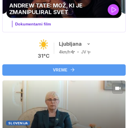
Ljubljana
4km/h
JV
31°C
VREME
SLOVENIJA