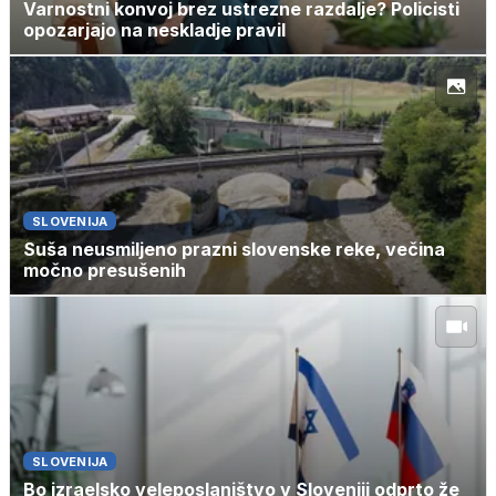
Varnostni konvoj brez ustrezne razdalje? Policisti
opozarjajo na neskladje pravil
SLOVENIJA
Suša neusmiljeno prazni slovenske reke, večina
močno presušenih
SLOVENIJA
Bo izraelsko veleposlaništvo v Sloveniji odprto že