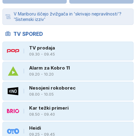
V Mariboru iščejo žvižgača in 'skrivajo nepravilnosti'?
'Sistemski izziv'
TV SPORED
TV prodaja
09.30 - 09.45
Alarm za Kobro 11
09.20 - 10.20
Nesojeni rokoborec
08.00 - 10.05
Kar težki primeri
08.50 - 09.40
Heidi
09.25 - 09.45