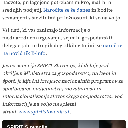
nasvete, prilagojene potrebam mikro, malih in
srednjih podjetij.
Naročite se še danes
in bodite
seznanjeni s številnimi priložnostmi, ki so na voljo.
Vsi tisti, ki vas zanimajo informacije o
mednarodnem trgovanju, sejmih, gospodarskih
delegacijah in drugih dogodkih v tujini, se
naročite
na novičnik E-info
.
Javna agencija SPIRIT Slovenija, ki deluje pod
okriljem Ministrstva za gospodarstvo, turizem in
šport, je ključni izvajalec nacionalnih programov za
spodbujanje podjetništva, inovativnosti in
internacionalizacije slovenskega gospodarstva. Več
informacij je na voljo na spletni
strani
www.spiritslovenia.si
.
SPIRIT Slovenija