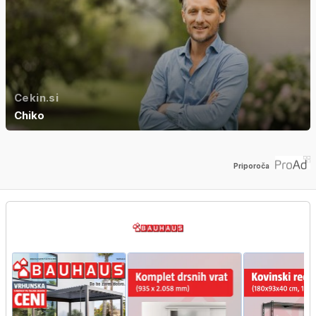
Cekin.si
Chiko
Priporoča