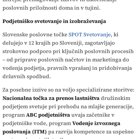
poslovnih priložnosti doma in v tujini.
Podjetniško svetovanje in izobraževanja
Slovenske poslovne točke
SPOT Svetovanje
, ki
delujejo v 12 krajih po Sloveniji, zagotavljajo
strokovno podporo pri ključnih poslovnih procesih
– od priprave poslovnih načrtov in marketinga do
vodenja podjetja, pravnih vprašanj in pridobivanja
državnih spodbud.
Za posebne izzive so na voljo specializirane storitve:
Nacionalna točka za prenos lastništva
družinskim
podjetjem svetuje pri prehodu na mlajše generacije,
program
ABC podjetništva
uvaja začetnike v
podjetniške vode, program
Vodenje izvoznega
poslovanja (ITM
)
pa razvija kompetence za uspešno