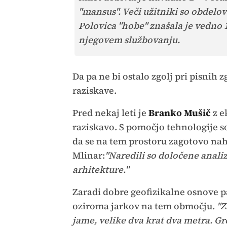
"mansus". Veči užitniki so obdelova
Polovica "hobe" znašala je vedno 
njegovem službovanju.
Da pa ne bi ostalo zgolj pri pisnih 
raziskave.
Pred nekaj leti je
Branko Mušič
z e
raziskavo. S pomočjo tehnologije so
da se na tem prostoru zagotovo naha
Mlinar:
"Naredili so določene analiz
arhitekture."
Zaradi dobre geofizikalne osnove pa
oziroma jarkov na tem območju.
"Z
jame, velike dva krat dva metra. Gr