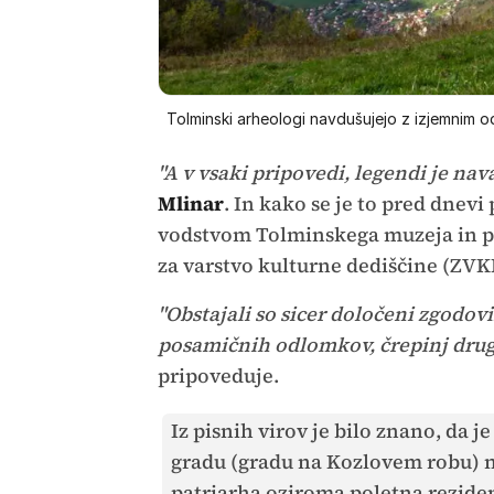
Tolminski arheologi navdušujejo z izjemnim od
"A v vsaki pripovedi, legendi je nav
Mlinar
. In kako se je to pred dnevi
vodstvom Tolminskega muzeja in 
za varstvo kulturne dediščine (ZVKD
"Obstajali so sicer določeni zgodovi
posamičnih odlomkov, črepinj drug
pripoveduje.
Iz pisnih virov je bilo znano, da
gradu (gradu na Kozlovem robu) na
patriarha oziroma poletna rezidenc