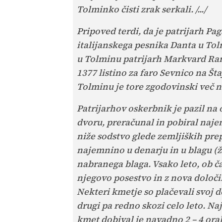
Tolminko čisti zrak serkali. /.../
Pripoved terdi, da je patrijarh Pag
italijanskega pesnika Danta u Tolm
u Tolminu patrijarh Markvard Rand
1377 listino za faro Sevnico na Št
Tolminu je tore zgodovinski več n
Patrijarhov oskerbnik je pazil na 
dvoru, preračunal in pobiral naje
niže sodstvo glede zemljiških pre
najemnino u denarju in u blagu (ži
nabranega blaga. Vsako leto, ob č
njegovo posestvo in z nova določi
Nekteri kmetje so plačevali svoj d
drugi pa redno skozi celo leto. Na
kmet dobival je navadno 2 – 4 ora