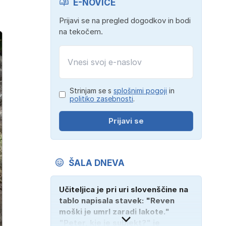
E-NOVICE
Prijavi se na pregled dogodkov in bodi
na tekočem.
Strinjam se s
splošnimi pogoji
in
politiko zasebnosti
.
Prijavi se
ŠALA DNEVA
Učiteljica je pri uri slovenščine na
tablo napisala stavek: "Reven
moški je umrl zaradi lakote."
"Peter, kje je subjekt?" je