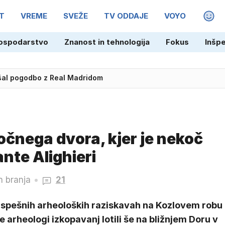
T
VREME
SVEŽE
TV ODDAJE
VOYO
MAGA
ospodarstvo
Znanost in tehnologija
Fokus
Inšp
lo požar, pomagali tudi AirTractorji
jšal pogodbo z Real Madridom
očnega dvora, kjer je nekoč
nte Alighieri
n branja
21
uspešnih arheoloških raziskavah na Kozlovem robu
e arheologi izkopavanj lotili še na bližnjem Doru v