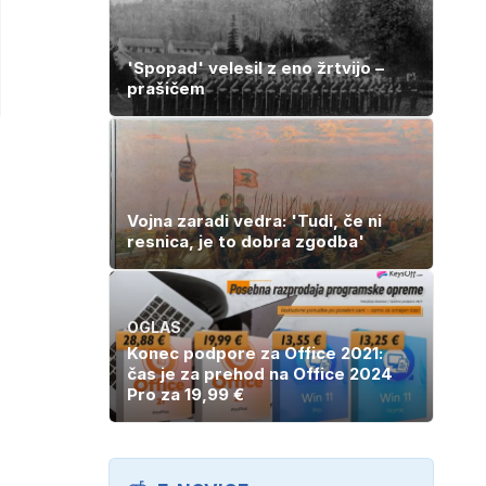
'Spopad' velesil z eno žrtvijo –
prašičem
Vojna zaradi vedra: 'Tudi, če ni
resnica, je to dobra zgodba'
OGLAS
Konec podpore za Office 2021:
čas je za prehod na Office 2024
Pro za 19,99 €