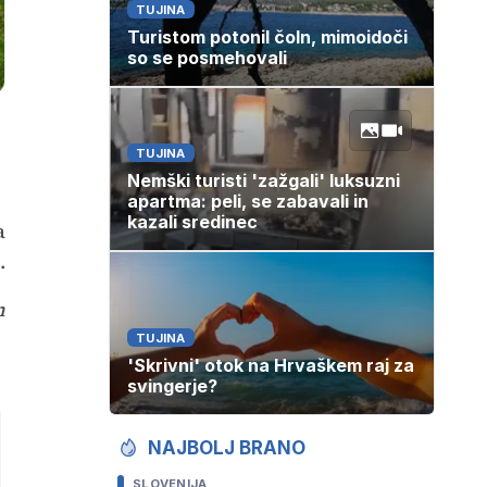
TUJINA
Turistom potonil čoln, mimoidoči
so se posmehovali
TUJINA
Nemški turisti 'zažgali' luksuzni
apartma: peli, se zabavali in
kazali sredinec
a
.
n
TUJINA
'Skrivni' otok na Hrvaškem raj za
svingerje?
NAJBOLJ BRANO
SLOVENIJA