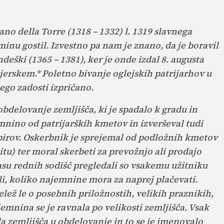
ano della Torre (1318 – 1332) l. 1319 slavnega
inu gostil. Izvestno pa nam je znano, da je boravil
eški (1365 – 1381), ker je onde izdal 8. augusta
ajerskem.* Poletno bivanje oglejskih patrijarhov u
ego zadosti izpričano.
obdelovanje zemljišča, ki je spadalo k gradu in
mnino od patrijarških kmetov in izverševal tudi
pirov. Oskerbnik je sprejemal od podložnih kmetov
tu) ter moral skerbeti za prevožnjo ali prodajo
asu rednih sodišč pregledali so vsakemu užitniku
li, koliko najemnine mora za naprej plačevati.
elež le o posebnih priložnostih, velikih praznikih,
jemnina se je ravnala po velikosti zemljišča. Vsak
la zemljišča u obdelovanje in to se je imenovalo