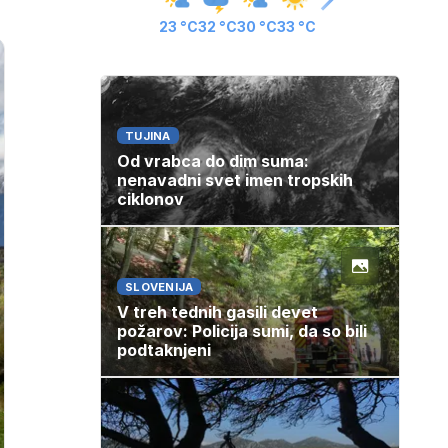
23 °C
32 °C
30 °C
33 °C
TUJINA
Od vrabca do dim suma:
nenavadni svet imen tropskih
ciklonov
SLOVENIJA
V treh tednih gasili devet
požarov: Policija sumi, da so bili
podtaknjeni