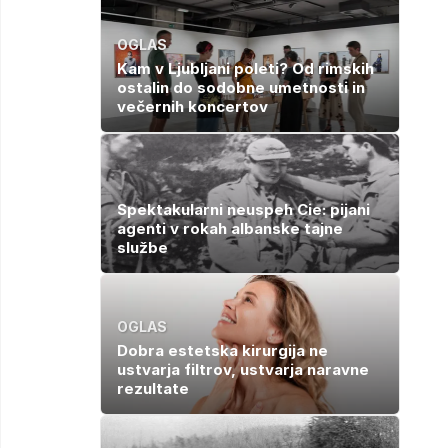
OGLAS
Kam v Ljubljani poleti? Od rimskih
ostalin do sodobne umetnosti in
večernih koncertov
Spektakularni neuspeh Cie: pijani
agenti v rokah albanske tajne
službe
OGLAS
Dobra estetska kirurgija ne
ustvarja filtrov, ustvarja naravne
rezultate