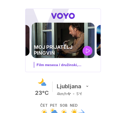
UEFA
SUPERPOKAL
V živo na VOYO: sreda ob 20.30
Ljubljana
23°C
4km/h
S
ČET
PET
SOB
NED