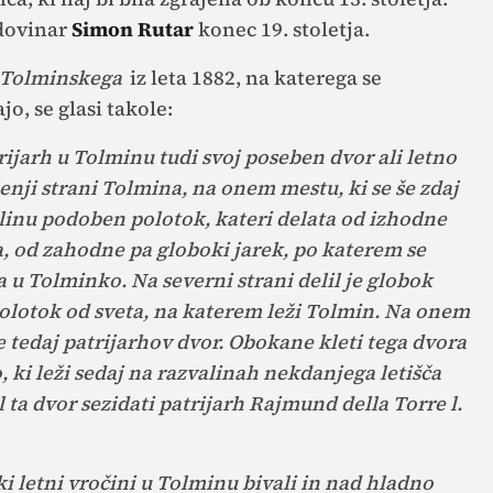
odovinar
Simon Rutar
konec 19. stoletja.
 Tolminskega
iz leta 1882, na katerega se
o, se glasi takole:
trijarh u Tolminu tudi svoj poseben dvor ali letno
lenji strani Tolmina, na onem mestu, ki se še zdaj
linu podoben polotok, kateri delata od izhodne
, od zahodne pa globoki jarek, po katerem se
 u Tolminko. Na severni strani delil je globok
 polotok od sveta, na katerem leži Tolmin. Na onem
e tedaj patrijarhov dvor. Obokane kleti tega dvora
 ki leži sedaj na razvalinah nekdanjega letišča
l ta dvor sezidati patrijarh Rajmund della Torre l.
iki letni vročini u Tolminu bivali in nad hladno