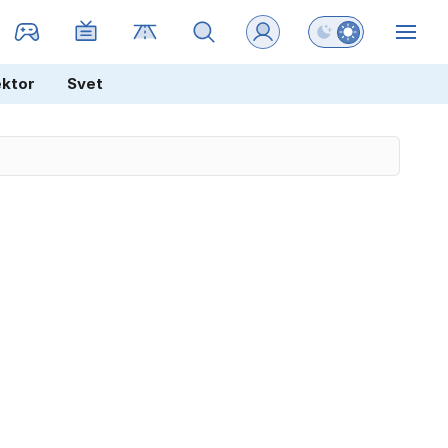
Preklopi barvni na
ZIN
ektor
Svet