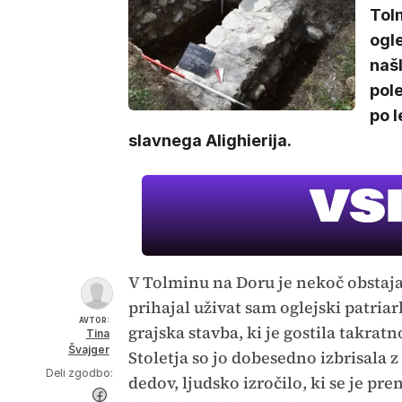
Tolm
ogle
naš
pole
po l
slavnega Alighierija.
V Tolminu na Doru je nekoč obstajal
prihajal uživat sam oglejski patria
AVTOR:
grajska stavba, ki je gostila takrat
Tina
Švajger
Stoletja so jo dobesedno izbrisala z 
Deli zgodbo:
dedov, ljudsko izročilo, ki se je pr