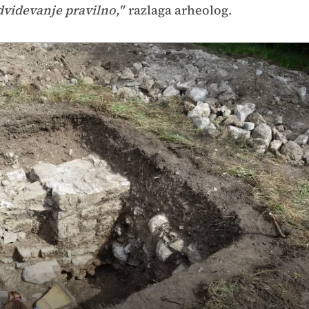
dvidevanje pravilno,"
razlaga arheolog.