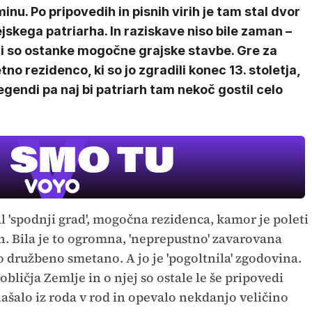
inu. Po pripovedih in pisnih virih je tam stal dvor
jskega patriarha. In raziskave niso bile zaman –
li so ostanke mogočne grajske stavbe. Gre za
tno rezidenco, ki so jo zgradili konec 13. stoletja,
egendi pa naj bi patriarh tam nekoč gostil celo
 'spodnji grad', mogočna rezidenca, kamor je poleti
rh. Bila je to ogromna, 'neprepustno' zavarovana
no družbeno smetano. A jo je 'pogoltnila' zgodovina.
obličja Zemlje in o njej so ostale le še pripovedi
enašalo iz roda v rod in opevalo nekdanjo veličino