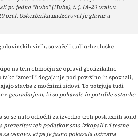
li po jedno "hobo" (Hube), t. j. 18–20 oralov.
10 oral. Oskerbnika nadzoroval je glavar u
zgodovinskih virih, so začeli tudi arheološke
kipo na tem območju že opravil geofizikalno
 tako izmerili dogajanje pod površino in spoznali,
jajo stavbe z močnimi zidovi. To potrjuje tudi
e z georadarjem, ki so pokazale in potrdile ostanke
 so se nato odločili za izvedbo treh poskusnih sond
a preveritev teh podatkov smo izkopali tri testne
e za osnovo, ki pa je jasno pokazala oziroma