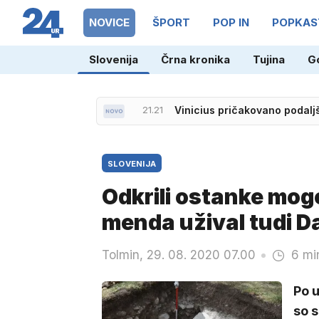
NOVICE
ŠPORT
POP IN
POPKAS
Slovenija
Črna kronika
Tujina
G
22.04
Več gasilcev uspešno pogasi
21.21
Vinicius pričakovano podal
SLOVENIJA
Odkrili ostanke mog
menda užival tudi Da
Tolmin, 29. 08. 2020 07.00
6 mi
Po 
so s