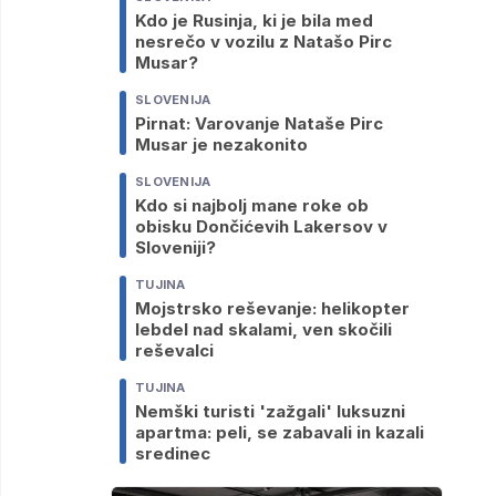
Kdo je Rusinja, ki je bila med
nesrečo v vozilu z Natašo Pirc
Musar?
SLOVENIJA
Pirnat: Varovanje Nataše Pirc
Musar je nezakonito
SLOVENIJA
Kdo si najbolj mane roke ob
obisku Dončićevih Lakersov v
Sloveniji?
TUJINA
Mojstrsko reševanje: helikopter
lebdel nad skalami, ven skočili
reševalci
TUJINA
Nemški turisti 'zažgali' luksuzni
apartma: peli, se zabavali in kazali
sredinec