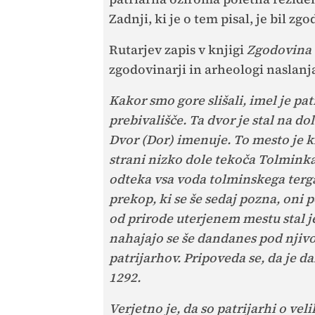
Zadnji, ki je o tem pisal, je bil zg
Rutarjev zapis v knjigi
Zgodovina
zgodovinarji in arheologi naslanjaj
Kakor smo gore slišali, imel je pa
prebivališče. Ta dvor je stal na do
Dvor (Dor) imenuje. To mesto je k
strani nizko dole tekoča Tolminka
odteka vsa voda tolminskega terga
prekop, ki se še sedaj pozna, oni
od prirode uterjenem mestu stal j
nahajajo se še dandanes pod njivo,
patrijarhov. Pripoveda se, da je da
1292.
Verjetno je, da so patrijarhi o vel