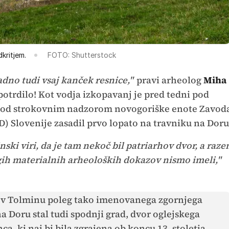
kritjem.
FOTO: Shutterstock
adno tudi vsaj kanček resnice,"
pravi arheolog
Miha
 potrdilo! Kot vodja izkopavanj je pred tedni pod
pod strokovnim nadzorom novogoriške enote Zavod
) Slovenije zasadil prvo lopato na travniku na Doru
nski viri, da je tam nekoč bil patriarhov dvor, a raze
ih materialnih arheoloških dokazov nismo imeli,"
 je v Tolminu poleg tako imenovanega zgornjega
 Doru stal tudi spodnji grad, dvor oglejskega
a, ki naj bi bila zgrajena ob koncu 13. stoletja.