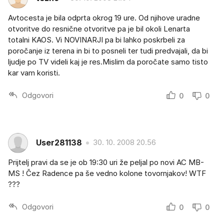
Avtocesta je bila odprta okrog 19 ure. Od njihove uradne
otvoritve do resnične otvoritve pa je bil okoli Lenarta
totalni KAOS. Vi NOVINARJI pa bi lahko poskrbeli za
poročanje iz terena in bi to posneli ter tudi predvajali, da bi
ljudje po TV videli kaj je res.Mislim da poročate samo tisto
kar vam koristi.
Odgovori
0
0
User281138
30. 10. 2008 20.56
Prijtelj pravi da se je ob 19:30 uri že peljal po novi AC MB-
MS ! Čez Radence pa še vedno kolone tovornjakov! WTF
???
Odgovori
0
0