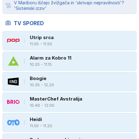
V Mariboru iščejo žvižgača in 'skrivajo nepravilnosti'?
'Sistemski izziv'
TV SPORED
Utrip srca
11.00 - 11.50
Alarm za Kobro 11
10.20 - 11.15
Boogie
10.35 - 12.20
MasterChef Avstralija
10.40 - 12.00
Heidi
11.00 - 11.20