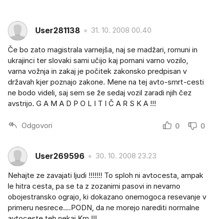
User281138
31. 10. 2008 00.40
Če bo zato magistrala varnejša, naj se madžari, romuni in
ukrajinci ter slovaki sami učijo kaj pomani varno vozilo,
varna vožnja in zakaj je počitek zakonsko predpisan v
državah kjer poznajo zakone. Mene na tej avto-smrt-cesti
ne bodo videli, saj sem se že sedaj vozil zaradi njih čez
avstrijo. G A M A D P O L I T I Č A R S K A !!!
Odgovori
0
0
User269596
30. 10. 2008 23.23
Nehajte ze zavajati ljudi !!!!!!! To sploh ni avtocesta, ampak
le hitra cesta, pa se ta z zozanimi pasovi in nevarno
obojestransko ograjo, ki dokazano onemogoca resevanje v
primeru nesrece....PODN, da ne morejo narediti normalne
avtoceste teh nekaj Km !!!