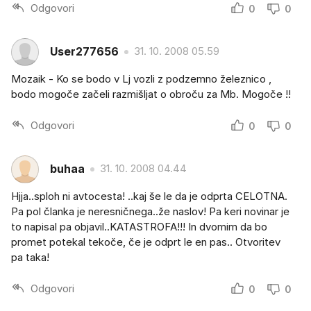
Odgovori
0
0
User277656
31. 10. 2008 05.59
Mozaik - Ko se bodo v Lj vozli z podzemno železnico ,
bodo mogoče začeli razmišljat o obroču za Mb. Mogoče !!
Odgovori
0
0
buhaa
31. 10. 2008 04.44
Hjja..sploh ni avtocesta! ..kaj še le da je odprta CELOTNA.
Pa pol članka je neresničnega..že naslov! Pa keri novinar je
to napisal pa objavil..KATASTROFA!!! In dvomim da bo
promet potekal tekoče, če je odprt le en pas.. Otvoritev
pa taka!
Odgovori
0
0