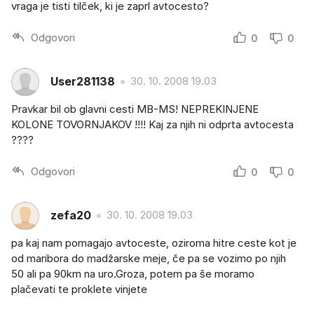
vraga je tisti tilček, ki je zaprl avtocesto?
Odgovori
0
0
User281138
30. 10. 2008 19.03
Pravkar bil ob glavni cesti MB-MS! NEPREKINJENE
KOLONE TOVORNJAKOV !!!! Kaj za njih ni odprta avtocesta
????
Odgovori
0
0
zefa20
30. 10. 2008 19.03
pa kaj nam pomagajo avtoceste, oziroma hitre ceste kot je
od maribora do madžarske meje, če pa se vozimo po njih
50 ali pa 90km na uro.Groza, potem pa še moramo
plačevati te proklete vinjete