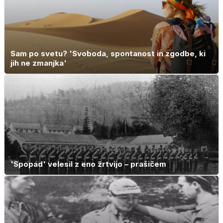
Sam po svetu? 'Svoboda, spontanost in zgodbe, ki
jih ne zmanjka'
'Spopad' velesil z eno žrtvijo – prašičem