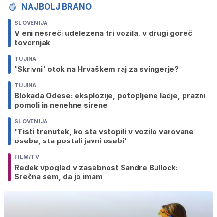
NAJBOLJ BRANO
SLOVENIJA
V eni nesreči udeležena tri vozila, v drugi goreč
tovornjak
TUJINA
'Skrivni' otok na Hrvaškem raj za svingerje?
TUJINA
Blokada Odese: eksplozije, potopljene ladje, prazni
pomoli in nenehne sirene
SLOVENIJA
'Tisti trenutek, ko sta vstopili v vozilo varovane
osebe, sta postali javni osebi'
FILM/TV
Redek vpogled v zasebnost Sandre Bullock:
Srečna sem, da jo imam