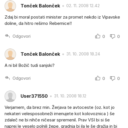
Tonček Balonček
02. 11. 2008 12.42
Zdaj bi moral postati minister za promet nekdo iz Vipavske
doline, da hitro rešimo Rebernice!!
Odgovori
0
0
Tonček Balonček
31. 10. 2008 18.24
A ni bil Božič tudi sanjski?
Odgovori
0
0
User371550
31. 10. 2008 18.12
Verjamem, da brez min. Žerjava te avtoceste (oz. kot jo
nekateri velesposobneži imenujete kot kolovoznica ) še
zdaleč ne bi nihče ničesar spremenil. Prav VSI bi si še
naprej le veselo polnili žepe, gradnja bi ila le še dražja in bi