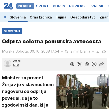
NOVICE
ŠPORT
POP IN
POPKAST
VREME
Slovenija
Črna kronika
Tujina
Gospodarstvo
Znano
SLOVENIJA
Odprta celotna pomurska avtocesta
Murska Sobota, 30. 10. 2008 17.54
2 min branja
25
AVTOR:
STA
Minister za promet
Žerjav je v slavnostnem
nagovoru ob odprtju
povedal, da je to
zgodovinski dan, ki je