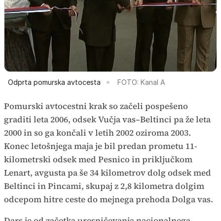
Odprta pomurska avtocesta
FOTO: Kanal A
Pomurski avtocestni krak so začeli pospešeno
graditi leta 2006, odsek Vučja vas–Beltinci pa že leta
2000 in so ga končali v letih 2002 oziroma 2003.
Konec letošnjega maja je bil predan prometu 11-
kilometrski odsek med Pesnico in priključkom
Lenart, avgusta pa še 34 kilometrov dolg odsek med
Beltinci in Pincami, skupaj z 2,8 kilometra dolgim
odcepom hitre ceste do mejnega prehoda Dolga vas.
Dars je od začetka uresničevanja nacionalnega