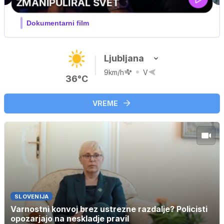
MOJ PRIJATELJ PINGVIN
Film meseca / družinski, pustolovski
Ljubljana
9km/h
V
36°C
VREME
SLOVENIJA
Varnostni konvoj brez ustrezne razdalje? Policisti
opozarjajo na neskladje pravil