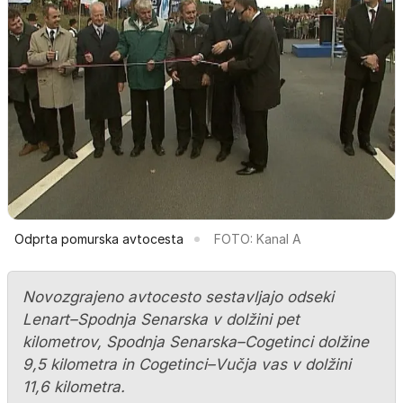
Odprta pomurska avtocesta
FOTO: Kanal A
Novozgrajeno avtocesto sestavljajo odseki
Lenart–Spodnja Senarska v dolžini pet
kilometrov, Spodnja Senarska–Cogetinci dolžine
9,5 kilometra in Cogetinci–Vučja vas v dolžini
11,6 kilometra.