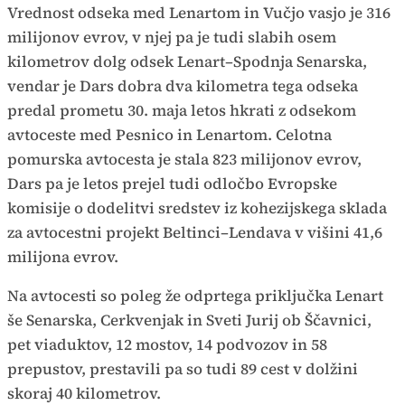
Vrednost odseka med Lenartom in Vučjo vasjo je 316
milijonov evrov, v njej pa je tudi slabih osem
kilometrov dolg odsek Lenart–Spodnja Senarska,
vendar je Dars dobra dva kilometra tega odseka
predal prometu 30. maja letos hkrati z odsekom
avtoceste med Pesnico in Lenartom. Celotna
pomurska avtocesta je stala 823 milijonov evrov,
Dars pa je letos prejel tudi odločbo Evropske
komisije o dodelitvi sredstev iz kohezijskega sklada
za avtocestni projekt Beltinci–Lendava v višini 41,6
milijona evrov.
Na avtocesti so poleg že odprtega priključka Lenart
še Senarska, Cerkvenjak in Sveti Jurij ob Ščavnici,
pet viaduktov, 12 mostov, 14 podvozov in 58
prepustov, prestavili pa so tudi 89 cest v dolžini
skoraj 40 kilometrov.