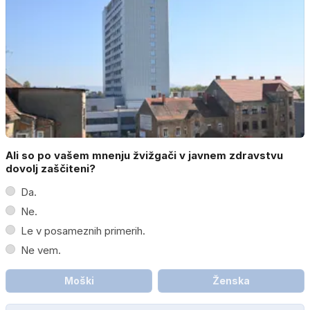
Ali so po vašem mnenju žvižgači v javnem zdravstvu
dovolj zaščiteni?
Da.
Ne.
Le v posameznih primerih.
Ne vem.
Moški
Ženska