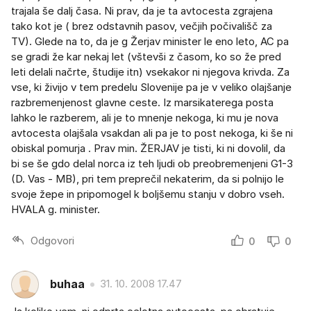
trajala še dalj časa. Ni prav, da je ta avtocesta zgrajena
tako kot je ( brez odstavnih pasov, večjih počivališč za
TV). Glede na to, da je g Žerjav minister le eno leto, AC pa
se gradi že kar nekaj let (vštevši z časom, ko so že pred
leti delali načrte, študije itn) vsekakor ni njegova krivda. Za
vse, ki živijo v tem predelu Slovenije pa je v veliko olajšanje
razbremenjenost glavne ceste. Iz marsikaterega posta
lahko le razberem, ali je to mnenje nekoga, ki mu je nova
avtocesta olajšala vsakdan ali pa je to post nekoga, ki še ni
obiskal pomurja . Prav min. ŽERJAV je tisti, ki ni dovolil, da
bi se še gdo delal norca iz teh ljudi ob preobremenjeni G1-3
(D. Vas - MB), pri tem preprečil nekaterim, da si polnijo le
svoje žepe in pripomogel k boljšemu stanju v dobro vseh.
HVALA g. minister.
Odgovori
0
0
buhaa
31. 10. 2008 17.47