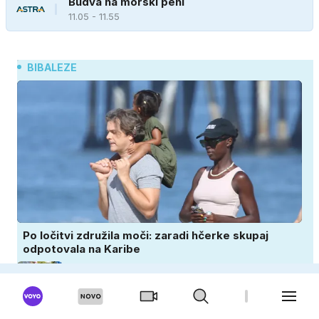
Budva na morski peni
11.05 - 11.55
BIBALEZE
Po ločitvi združila moči: zaradi hčerke skupaj
odpotovala na Karibe
Babica je imela prav: 8 stvari, ki jih danes
starši znova odkrivajo