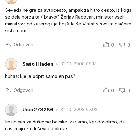
Seveda ne gre za avtocesto, ampak za hitro cesto, iz koga
se dela norca ta \"bravo\" Žerjav Radovan, minister vseh
ministrov, od katerega je boljši le še Virant s svojim plačnim
sistemom!
Odgovori
0
0
Sašo Hladen
31. 10. 2008 08.14
buhaa: kje je odprt samo en pas?
Odgovori
0
0
User273286
31. 10. 2008 07.02
Imajo nas za duševne bolnike, kar smo, ker dovolimo, da
nas imajo za duševne bolnike .