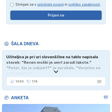
Strinjam se s
splošnimi pogoji
in
politiko zasebnosti
.
Prijavi se
ŠALA DNEVA
Učiteljica je pri uri slovenščine na tablo napisala
stavek: "Reven moški je umrl zaradi lakote."
"Peter, kje je subjekt?" je vprašala. "Verjetno na
pokopališču!"
1330
178
ANKETA