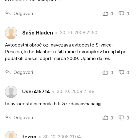
Odgovori
0
0
Sašo Hladen
30. 10. 2008 21.50
Avtocestni obroč oz. navezava avtoceste Slivnica-
Pesnica, ki bo Maribor rešil trume tovornjakov bi naj bil po
podatkih dars.si odprt marca 2009. Upamo da res!
Odgovori
0
0
User415714
30. 10. 2008 21.48
ta avtocesta bi morala biti že zdaaaavnaaaajjj.
Odgovori
0
0
tezno
30. 10. 2008 21.04