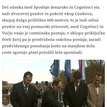
Del odseka med Spodnjo Senarsko in Cogetinci sta
tudi dvocevni predor in pokriti vkop Cenkova,
skupaj dolga približno 600 metrov, to je tudi edini
predor na vsej pomurski avtocesti, med Cogetinci in
Vučjo vasjo je cestninska postaja, v sklopu priključka
Sveti Jurij pa je predvidena oskrbna postaja; zaradi
predvidenega posedanja bodo na manjšem delu
ceste zgornjo plast položili šele spomladi.