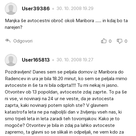
User39386
30. 10. 2008 19.29
Manjka še avtocestni obroč okoli Maribora ..... in kdaj bo ta
narejen?
Odgovori
0
0
User165813
30. 10. 2008 19.27
Pozdravljeni! Danes sem se peljala domov iz Maribora do
Radencev in ura je bila 18.20 minut, ko sem se peljala mimo
avtoceste in še ta ni bila odprta!!!! Tu mi nekaj ni jasno.
Otvoritev ob 13 popoldan, avtoceste zdaj zaprte. To pa še
ni vse, vi novinarji na 24 ur ne veste, da je avtocesta
zaprta, kaki novinarji potem sploh ste? V glavnem
katastrofa leta ne pa najboljši dan v življenju vseh nas, ki
smo trpeli leta in leta zaradi teh tovornjakov. Kako je to
mogoče? Otvoritev je bila in zdaj pa lahko avtoceste
zapremo, ta glavni so se slikali in odpeljali, ne vem kdo za