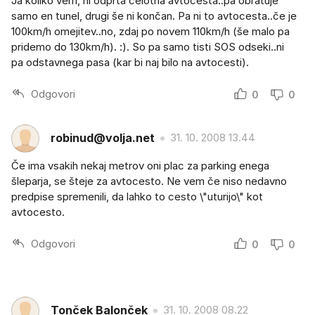
Ja koliko vem, ni odprta celotna avtocesta..pa obratuje
samo en tunel, drugi še ni končan. Pa ni to avtocesta..če je
100km/h omejitev..no, zdaj po novem 110km/h (še malo pa
pridemo do 130km/h). :). So pa samo tisti SOS odseki..ni
pa odstavnega pasa (kar bi naj bilo na avtocesti).
Odgovori
0
0
robinud@volja.net
31. 10. 2008 13.44
Če ima vsakih nekaj metrov oni plac za parking enega
šleparja, se šteje za avtocesto. Ne vem če niso nedavno
predpise spremenili, da lahko to cesto \"uturijo\" kot
avtocesto.
Odgovori
0
0
Tonček Balonček
31. 10. 2008 08.22