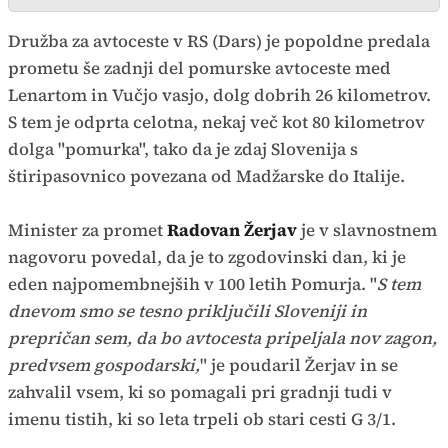
Družba za avtoceste v RS (Dars) je popoldne predala
prometu še zadnji del pomurske avtoceste med
Lenartom in Vučjo vasjo, dolg dobrih 26 kilometrov.
S tem je odprta celotna, nekaj več kot 80 kilometrov
dolga "pomurka", tako da je zdaj Slovenija s
štiripasovnico povezana od Madžarske do Italije.
Minister za promet
Radovan Žerjav
je v slavnostnem
nagovoru povedal, da je to zgodovinski dan, ki je
eden najpomembnejših v 100 letih Pomurja. "
S tem
dnevom smo se tesno priključili Sloveniji in
prepričan sem, da bo avtocesta pripeljala nov zagon,
predvsem gospodarski,
" je poudaril Žerjav in se
zahvalil vsem, ki so pomagali pri gradnji tudi v
imenu tistih, ki so leta trpeli ob stari cesti G 3/1.