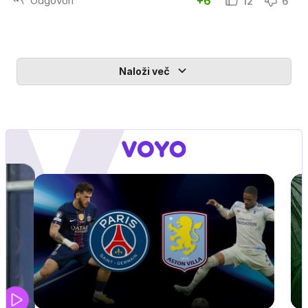
Odgovori
+6
12
6
Naloži več