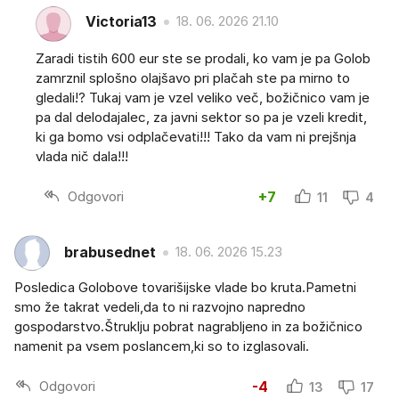
Victoria13
18. 06. 2026 21.10
Zaradi tistih 600 eur ste se prodali, ko vam je pa Golob
zamrznil splošno olajšavo pri plačah ste pa mirno to
gledali!? Tukaj vam je vzel veliko več, božičnico vam je
pa dal delodajalec, za javni sektor so pa je vzeli kredit,
ki ga bomo vsi odplačevati!!! Tako da vam ni prejšnja
vlada nič dala!!!
Odgovori
+7
11
4
brabusednet
18. 06. 2026 15.23
Posledica Golobove tovarišijske vlade bo kruta.Pametni
smo že takrat vedeli,da to ni razvojno napredno
gospodarstvo.Štruklju pobrat nagrabljeno in za božičnico
namenit pa vsem poslancem,ki so to izglasovali.
Odgovori
-4
13
17