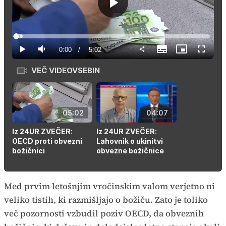
Predvajaj
Loaded
:
3.28%
Current
0:00
/
Duration
5:02
Predvajaj
Tiho
Subtitles
Slika
Celozas
v
način
sliki
VEČ VIDEOVSEBIN
Time
05:02
04:07
Iz 24UR ZVEČER:
Iz 24UR ZVEČER:
OECD proti obvezni
Lahovnik o ukinitvi
božičnici
obvezne božičnice
Med prvim letošnjim vročinskim valom verjetno ni
veliko tistih, ki razmišljajo o božiču. Zato je toliko
več pozornosti vzbudil poziv OECD, da obveznih