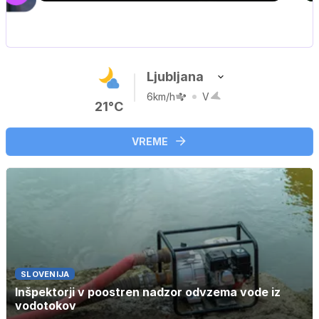
Ljubljana
6km/h
V
21°C
VREME
SLOVENIJA
Inšpektorji v poostren nadzor odvzema vode iz
vodotokov