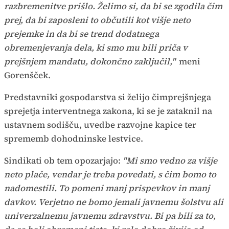
razbremenitve prišlo. Želimo si, da bi se zgodila čim
prej, da bi zaposleni to občutili kot višje neto
prejemke in da bi se trend dodatnega
obremenjevanja dela, ki smo mu bili priča v
prejšnjem mandatu, dokončno zaključil,"
meni
Gorenšček.
Predstavniki gospodarstva si želijo čimprejšnjega
sprejetja interventnega zakona, ki se je zataknil na
ustavnem sodišču, uvedbe razvojne kapice ter
sprememb dohodninske lestvice.
Sindikati ob tem opozarjajo:
"Mi smo vedno za višje
neto plače, vendar je treba povedati, s čim bomo to
nadomestili. To pomeni manj prispevkov in manj
davkov. Verjetno ne bomo jemali javnemu šolstvu ali
univerzalnemu javnemu zdravstvu. Bi pa bili za to,