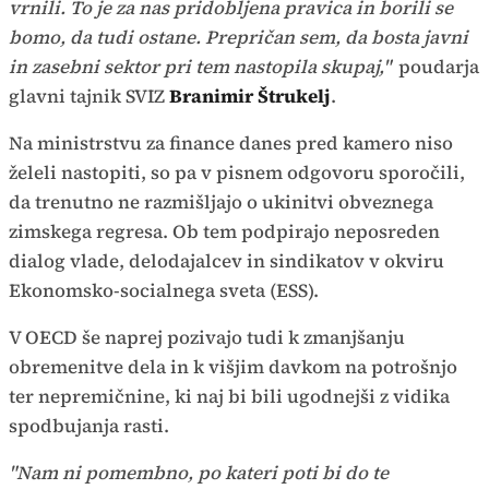
vrnili. To je za nas pridobljena pravica in borili se
bomo, da tudi ostane. Prepričan sem, da bosta javni
in zasebni sektor pri tem nastopila skupaj,"
poudarja
glavni tajnik SVIZ
Branimir Štrukelj
.
Na ministrstvu za finance danes pred kamero niso
želeli nastopiti, so pa v pisnem odgovoru sporočili,
da trenutno ne razmišljajo o ukinitvi obveznega
zimskega regresa. Ob tem podpirajo neposreden
dialog vlade, delodajalcev in sindikatov v okviru
Ekonomsko-socialnega sveta (ESS).
V OECD še naprej pozivajo tudi k zmanjšanju
obremenitve dela in k višjim davkom na potrošnjo
ter nepremičnine, ki naj bi bili ugodnejši z vidika
spodbujanja rasti.
"Nam ni pomembno, po kateri poti bi do te