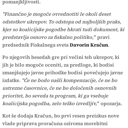
pomanjkljivosti.
"Finančno je mogoče ovrednotiti le okoli deset
odstotkov ukrepov. To odstopa od najboljših praks,
kjer so koalicijske pogodbe hkrati tudi dokument, ki
predstavlja osnovo za fiskalno politiko,"
pravi
predsednik Fiskalnega sveta
Davorin Kračun
.
Po njegovih besedah gre pri večini teh ukrepov, ki
jih je bilo mogoče oceniti, za predloge, ki bodisi
zmanjšujejo javne prihodke bodisi povečujejo javne
izdatke.
"Če ne bodo našli kompenzacije, če ne bo
ustrezne časovnice, če ne bo določenih osnovnih
prioritet, bo seveda ta program, ki ga vsebuje
koalicijska pogodba, zelo težko izvedljiv,"
opozarja.
Kot še dodaja Kračun, bo prvi resen preizkus nove
vlade priprava proračuna oziroma morebitni