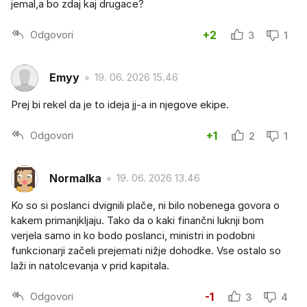
jemal,a bo zdaj kaj drugace?
Odgovori
+2
3
1
Emyy
19. 06. 2026 15.46
Prej bi rekel da je to ideja jj-a in njegove ekipe.
Odgovori
+1
2
1
Normalka
19. 06. 2026 13.46
Ko so si poslanci dvignili plače, ni bilo nobenega govora o
kakem primanjkljaju. Tako da o kaki finančni luknji bom
verjela samo in ko bodo poslanci, ministri in podobni
funkcionarji začeli prejemati nižje dohodke. Vse ostalo so
laži in natolcevanja v prid kapitala.
Odgovori
-1
3
4