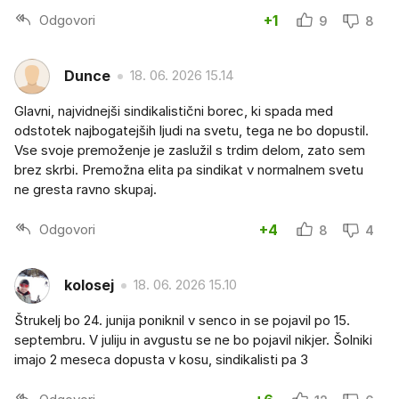
Odgovori
+1
9
8
Dunce
18. 06. 2026 15.14
Glavni, najvidnejši sindikalistični borec, ki spada med
odstotek najbogatejših ljudi na svetu, tega ne bo dopustil.
Vse svoje premoženje je zaslužil s trdim delom, zato sem
brez skrbi. Premožna elita pa sindikat v normalnem svetu
ne gresta ravno skupaj.
Odgovori
+4
8
4
kolosej
18. 06. 2026 15.10
Štrukelj bo 24. junija poniknil v senco in se pojavil po 15.
septembru. V juliju in avgustu se ne bo pojavil nikjer. Šolniki
imajo 2 meseca dopusta v kosu, sindikalisti pa 3