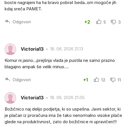
boste nagrajeni ha ha bravo pobrat beda..om mogoče jih
kdaj sreča PAMET.
Odgovori
+2
5
3
Victoria13
18. 06. 2026 21.13
Komur ni jasno...prejšnja vlada je pustila ne samo prazno
blagajno ampak še velik minus....
Odgovori
+1
12
11
Victoria13
18. 06. 2026 21.05
Božičnico naj delijo podjetja, ki so uspešna. Javni sektor, ki
je plačan iz proračuna ima že tako nenormalno visoke plače
glede na produktivnost, zato do božičnice ni upravičen!!!