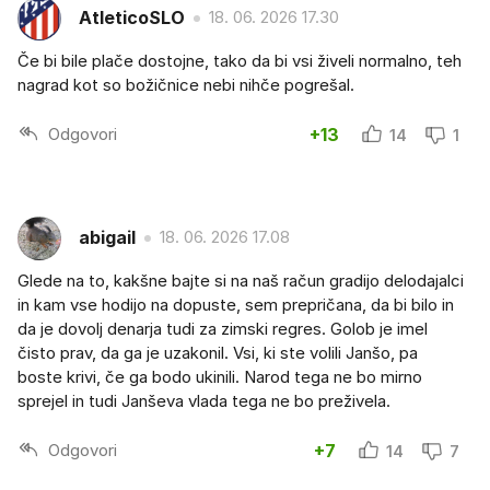
AtleticoSLO
18. 06. 2026 17.30
Če bi bile plače dostojne, tako da bi vsi živeli normalno, teh
nagrad kot so božičnice nebi nihče pogrešal.
Odgovori
+13
14
1
abigail
18. 06. 2026 17.08
Glede na to, kakšne bajte si na naš račun gradijo delodajalci
in kam vse hodijo na dopuste, sem prepričana, da bi bilo in
da je dovolj denarja tudi za zimski regres. Golob je imel
čisto prav, da ga je uzakonil. Vsi, ki ste volili Janšo, pa
boste krivi, če ga bodo ukinili. Narod tega ne bo mirno
sprejel in tudi Janševa vlada tega ne bo preživela.
Odgovori
+7
14
7