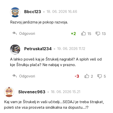
Bbcc123
18. 06. 2026 16.46
Razvoj janšizma je pokop razvoja.
Odgovori
+2
15
13
Petruska1234
19. 06. 2026 11.12
A lahko poveš kaj je Štrukelj nagrabil? A sploh veš od
kje Štrulkju plača? Ne nabijaj v prazno.
Odgovori
-3
2
5
Slovenec963
18. 06. 2026 15.21
Kaj vam je Štrukelj in vaši učitelji...SEDAJ je treba štrajkat,
poleti ste vsa prosveta sindikalna na dopustu...!?