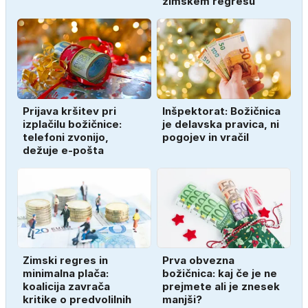
zimskem regresu'
Prijava kršitev pri
Inšpektorat: Božičnica
izplačilu božičnice:
je delavska pravica, ni
telefoni zvonijo,
pogojev in vračil
dežuje e-pošta
Zimski regres in
Prva obvezna
minimalna plača:
božičnica: kaj če je ne
koalicija zavrača
prejmete ali je znesek
kritike o predvolilnih
manjši?