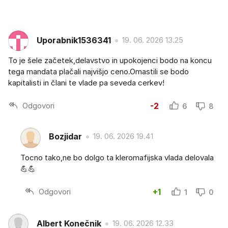
Uporabnik1536341
19. 06. 2026 13.25
To je šele začetek,delavstvo in upokojenci bodo na koncu
tega mandata plačali najvišjo ceno.Omastili se bodo
kapitalisti in člani te vlade pa seveda cerkev!
Odgovori
-2
6
8
Bozjidar
19. 06. 2026 19.41
Tocno tako,ne bo dolgo ta kleromafijska vlada delovala
💪💪
Odgovori
+1
1
0
Albert Konečnik
19. 06. 2026 12.33