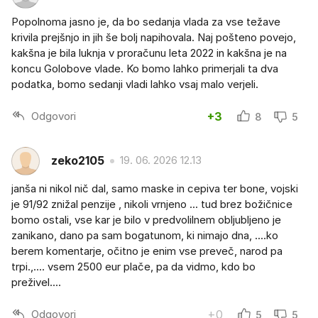
Popolnoma jasno je, da bo sedanja vlada za vse težave
krivila prejšnjo in jih še bolj napihovala. Naj pošteno povejo,
kakšna je bila luknja v proračunu leta 2022 in kakšna je na
koncu Golobove vlade. Ko bomo lahko primerjali ta dva
podatka, bomo sedanji vladi lahko vsaj malo verjeli.
Odgovori
+3
8
5
zeko2105
19. 06. 2026 12.13
janša ni nikol nič dal, samo maske in cepiva ter bone, vojski
je 91/92 znižal penzije , nikoli vrnjeno ... tud brez božičnice
bomo ostali, vse kar je bilo v predvolilnem obljubljeno je
zanikano, dano pa sam bogatunom, ki nimajo dna, ....ko
berem komentarje, očitno je enim vse preveč, narod pa
trpi.,.... vsem 2500 eur plače, pa da vidmo, kdo bo
preživel....
Odgovori
+0
5
5