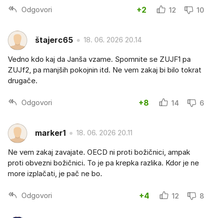
Odgovori
+2
12
10
štajerc65
18. 06. 2026 20.14
Vedno kdo kaj da Janša vzame. Spomnite se ZUJF1 pa
ZUJf2, pa manjših pokojnin itd. Ne vem zakaj bi bilo tokrat
drugače.
Odgovori
+8
14
6
marker1
18. 06. 2026 20.11
Ne vem zakaj zavajate. OECD ni proti božičnici, ampak
proti obvezni božičnici. To je pa krepka razlika. Kdor je ne
more izplačati, je pač ne bo.
Odgovori
+4
12
8