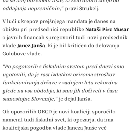
da se bolj obremeni tiste, ki zelo dobro živijo od
oddajanja nepremičnin,"
pravi Štrukelj.
V luči ukrepov prejšnjega mandata je danes na
obisku pri predsednici republike
Nataši Pirc Musar
o javnih financah spregovoril tudi novi predsednik
vlade
Janez Janša
, ki je bil kritičen do delovanja
Golobove vlade.
"Po pogovorih s fiskalnim svetom pred dnevi smo
ugotovili, da je rast izdatkov oziroma stroškov
funkcioniranja države v zadnjem letu rekordna
glede na vsa obdobja, ki smo jih doživeli v času
samostojne Slovenije,"
je dejal Janša.
Ob opozorilih OECD je novi koaliciji sporočilo
namenil tudi fiskalni svet, ki opozarja, da ima
koalicijska pogodba vlade Janeza Janše več