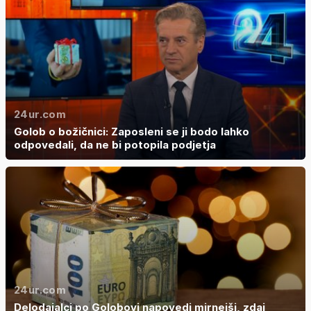
24ur.com
Golob o božičnici: Zaposleni se ji bodo lahko
odpovedali, da ne bi potopila podjetja
24ur.com
Delodajalci po Golobovi napovedi mirnejši, zdaj