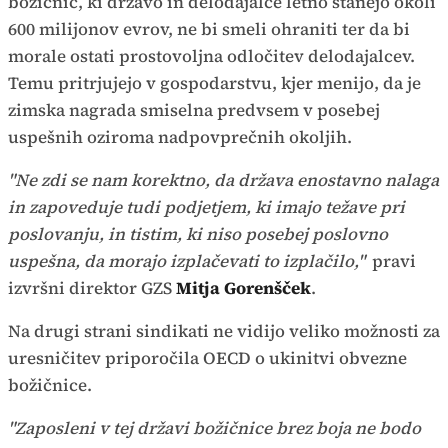
božičnic, ki državo in delodajalce letno stanejo okoli
600 milijonov evrov, ne bi smeli ohraniti ter da bi
morale ostati prostovoljna odločitev delodajalcev.
Temu pritrjujejo v gospodarstvu, kjer menijo, da je
zimska nagrada smiselna predvsem v posebej
uspešnih oziroma nadpovprečnih okoljih.
"Ne zdi se nam korektno, da država enostavno nalaga
in zapoveduje tudi podjetjem, ki imajo težave pri
poslovanju, in tistim, ki niso posebej poslovno
uspešna, da morajo izplačevati to izplačilo,"
pravi
izvršni direktor GZS
Mitja Gorenšček
.
Na drugi strani sindikati ne vidijo veliko možnosti za
uresničitev priporočila OECD o ukinitvi obvezne
božičnice.
"Zaposleni v tej državi božičnice brez boja ne bodo