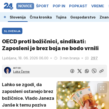
NOVICE
ŠPORT
POP IN
POPKAST
VREME
Slovenija
Črna kronika
Tujina
Gospodarstvo
Znano
SLOVENIJA
OECD proti božičnici, sindikati:
Zaposleni je brez boja ne bodo vrnili
Ljubljana, 18. 06. 2026 06.00
3 min branja
297
AVTOR:
Luka Černe
Lahko se zgodi, da
zaposleni ostanejo brez
božičnice. Vlado Janeza
Janše k temu poziva