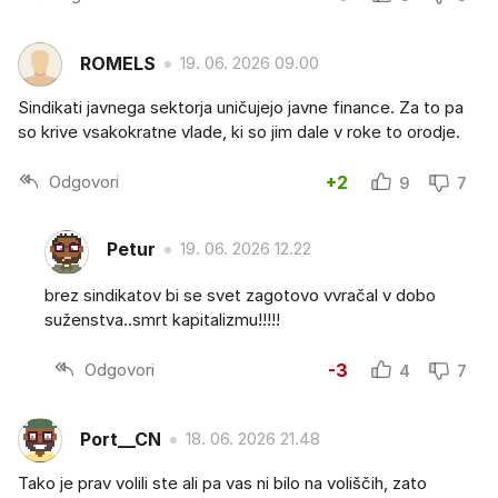
ROMELS
19. 06. 2026 09.00
Sindikati javnega sektorja uničujejo javne finance. Za to pa
so krive vsakokratne vlade, ki so jim dale v roke to orodje.
Odgovori
+2
9
7
Petur
19. 06. 2026 12.22
brez sindikatov bi se svet zagotovo vvračal v dobo
suženstva..smrt kapitalizmu!!!!!
Odgovori
-3
4
7
Port__CN
18. 06. 2026 21.48
Tako je prav volili ste ali pa vas ni bilo na voliščih, zato