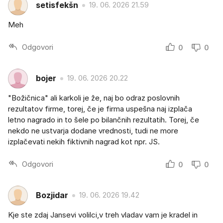
setisfekšn
19. 06. 2026 21.59
Meh
Odgovori
0
0
bojer
19. 06. 2026 20.22
"Božičnica" ali karkoli je že, naj bo odraz poslovnih
rezultatov firme, torej, če je firma uspešna naj izplača
letno nagrado in to šele po bilančnih rezultatih. Torej, če
nekdo ne ustvarja dodane vrednosti, tudi ne more
izplačevati nekih fiktivnih nagrad kot npr. JS.
Odgovori
0
0
Bozjidar
19. 06. 2026 19.42
Kje ste zdaj Jansevi volilci,v treh vladav vam je kradel in