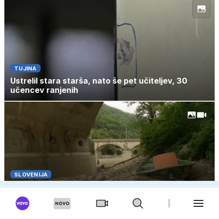
TUJINA
Ustrelil stara starša, nato še pet učiteljev, 30
učencev ranjenih
SLOVENIJA
Polajnar: Takšne kombinacije še nismo imeli,
težave so na vseh rekah