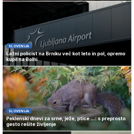
SLOVENIJA
Lažni policist na Brniku več kot leto in pol, opremo
kupil na Bolhi
SLOVENIJA
Peklenski dnevi za srne, ježe, ptice ...: s preprosto
gesto rešite življenje