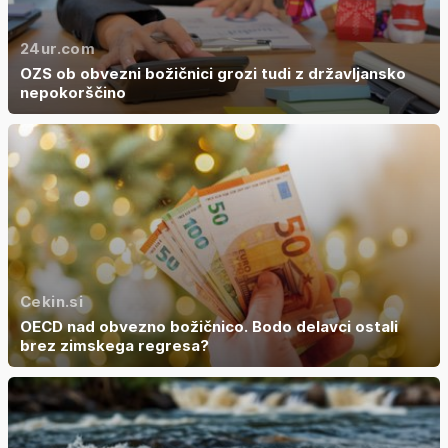
24ur.com
OZS ob obvezni božičnici grozi tudi z državljansko
nepokorščino
Cekin.si
OECD nad obvezno božičnico. Bodo delavci ostali
brez zimskega regresa?