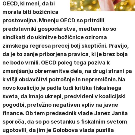
OECD, ki meni, da bi
morala biti božičnica
prostovoljna. Mnenju OECD so pritrdili
predstavniki gospodarstva, medtem ko so
sindikati do ukinitve božičnice oziroma
zimskega regresa precej bolj skeptični. Pravijo,
da je to zanje priborjena pravica, ki je brez boja
ne bodo vrnili. OECD poleg tega poziva k
zmanjšanju obremenitve dela, na drugi strani pa
k višji obdavčitvi potrošnje in nepremičnin. Na
novo koalicijo je padla tudi kritika fiskalnega
sveta, da imajo ukrepi, predvideni v koalicijski
pogodbi, pretežno negativen vpliv na javne
finance. Ob tem predsednik vlade Janez Janša
sporoča, da so po sestanku s fiskalnim svetom
ugotovili, da jim je Golobova vlada pustila